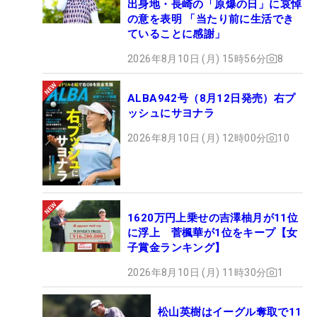
出身地・長崎の「原爆の日」に哀悼
の意を表明 「当たり前に生活でき
ていることに感謝」
2026年8月10日 (月) 15時56分
8
ALBA942号（8月12日発売）右プ
ッシュにサヨナラ
2026年8月10日 (月) 12時00分
10
1620万円上乗せの吉澤柚月が11位
に浮上 菅楓華が1位をキープ【女
子賞金ランキング】
2026年8月10日 (月) 11時30分
1
松山英樹はイーグル奪取で11