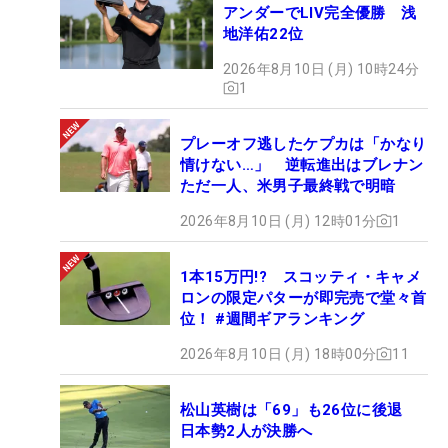
アンダーでLIV完全優勝 浅
地洋佑22位
2026年8月10日 (月) 10時24分
1
プレーオフ逃したケプカは「かなり
情けない…」 逆転進出はブレナン
ただ一人、米男子最終戦で明暗
2026年8月10日 (月) 12時01分
1
1本15万円!? スコッティ・キャメ
ロンの限定パターが即完売で堂々首
位！ #週間ギアランキング
2026年8月10日 (月) 18時00分
11
松山英樹は「69」も26位に後退
日本勢2人が決勝へ