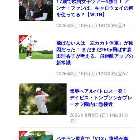
17歳で欧州女子ツアー4勝目！ ア
ンナ・ファンは、キャロウェイの何
を使ってる？【WITB】
2026年8月10日 (月) 18時00分
9
飛ばない人は「左カカト体重」が原
因だった！ まだまだ260y飛ばす森
田理香子が考える、飛距離アップの
新常識
2026年8月10日 (月) 12時00分
67
雪辱へアルバトロス一発！
デイビス・トンプソンがプレ
ーオフ圏内に急接近
2026年8月9日 (日) 14時31分
1
ベテラン助言で『V1X』復帰が奏