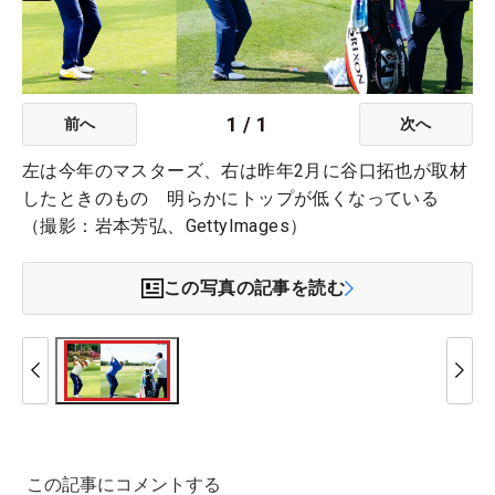
1
/
1
前へ
次へ
左は今年のマスターズ、右は昨年2月に谷口拓也が取材
したときのもの 明らかにトップが低くなっている
（撮影：岩本芳弘、GettyImages）
この写真の記事を読む