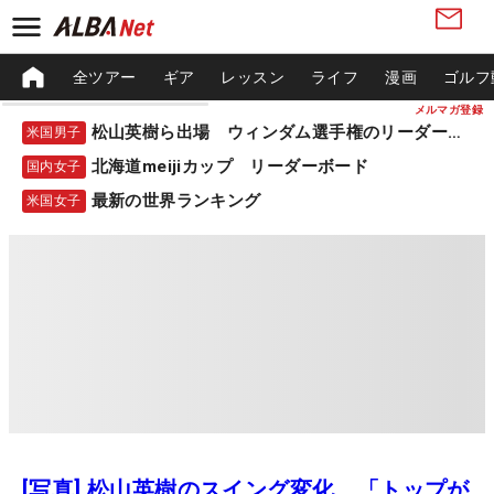
全ツアー
ギア
レッスン
ライフ
漫画
ゴルフ
メルマガ登録
松山英樹ら出場 ウィンダム選手権のリーダーボード
米国男子
北海道meijiカップ リーダーボード
国内女子
最新の世界ランキング
米国女子
[写真] 松山英樹のスイング変化 「トップが