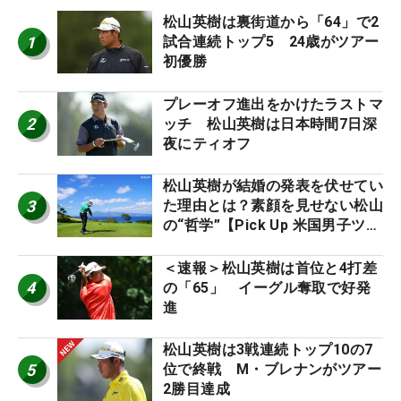
松山英樹は裏街道から「64」で2
1
試合連続トップ5 24歳がツアー
初優勝
プレーオフ進出をかけたラストマ
2
ッチ 松山英樹は日本時間7日深
夜にティオフ
松山英樹が結婚の発表を伏せてい
3
た理由とは？素顔を見せない松山
の“哲学”【Pick Up 米国男子ツア
ー十大ニュース】
＜速報＞松山英樹は首位と4打差
4
の「65」 イーグル奪取で好発
進
松山英樹は3戦連続トップ10の7
5
位で終戦 M・ブレナンがツアー
2勝目達成