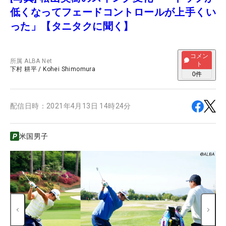
低くなってフェードコントロールが上手くい
った」【タニタクに聞く】
コメン
所属
ALBA Net
ト
下村 耕平
/
Kohei Shimomura
0
件
配信日時：
2021年4月13日 14時24分
米国男子