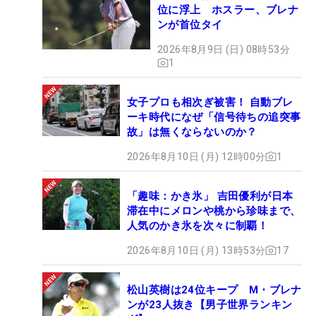
位に浮上 ホスラー、ブレナ
ンが首位タイ
2026年8月9日 (日) 08時53分
1
女子プロも相次ぎ被害！ 自動ブレ
ーキ時代になぜ「信号待ちの追突事
故」は無くならないのか？
2026年8月10日 (月) 12時00分
1
「趣味：かき氷」 吉田優利が日本
滞在中にメロンや桃から珍味まで、
人気のかき氷を次々に制覇！
2026年8月10日 (月) 13時53分
17
松山英樹は24位キープ M・ブレナ
ンが23人抜き【男子世界ランキン