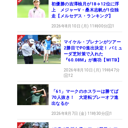
初優勝の吉澤柚月が18→12位に浮
上 メジャーV・桑木志帆が1位独
走【メルセデス・ランキング】
2026年8月10日 (月) 11時00分
1
マイケル・ブレナンがツアー
2勝目でPO進出決定！ バミュ
ーダ芝対策で入れた
『60.08M』が奏功【WITB】
2026年8月10日 (月) 19時47分
12
「61」マークのホスラーは勝てば
70人抜き！ 大逆転プレーオフ進
出なるか
2026年8月7日 (金) 11時30分
1