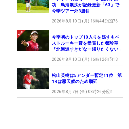
功 鳥海颯汰が記録更新「63」で
今季ツアー外3勝目
2026年8月10日 (月) 16時44分
76
今季初のトップ10入りを逃すもベ
ストルーキー賞を受賞した都玲華
「北海道すきだなー帰りたくない」
2026年8月10日 (月) 16時12分
13
松山英樹は5アンダー暫定11位 第
1Rは悪天候のため順延
2026年8月7日 (金) 08時26分
1