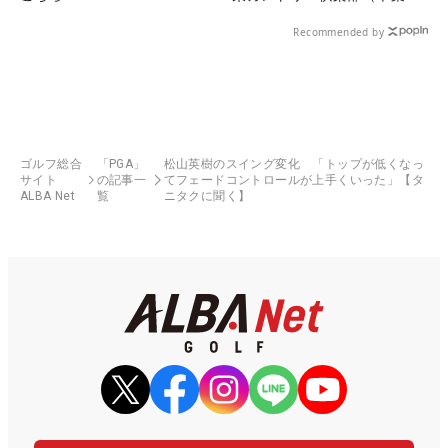
県）
Recommended by
ゴルフ総合
「PGA」
松山英樹のスイング変化 「トップが低くなっ
サイト
の記事一
てフェードコントロールが上手くいった」【タ
ALBA Net
覧
ニタクに聞く】