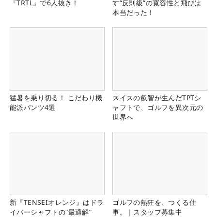
『TRTL』で6人抜き！
す“反則級”の寛容性と飛びは
本当だった！
猛暑を乗り切る！ こだわり機
スイスの叡智が生んだTPTシ
能派パンツ4選
ャフトで、ゴルフを異次元の
世界へ
新『TENSEIオレンジ』はドラ
ゴルフの熱狂を、つくる仕
イバーシャフトの“最適解”
事。｜スタッフ募集中