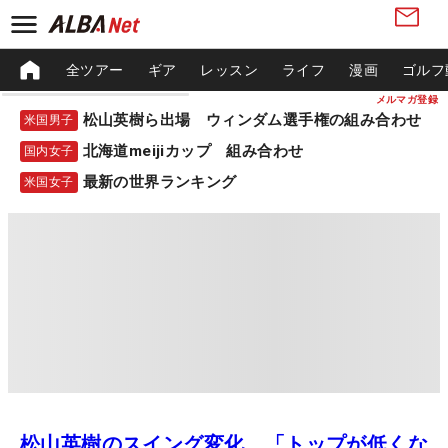
全ツアー
ギア
レッスン
ライフ
漫画
ゴルフ
メルマガ登録
松山英樹ら出場 ウィンダム選手権の組み合わせ
米国男子
北海道meijiカップ 組み合わせ
国内女子
最新の世界ランキング
米国女子
松山英樹のスイング変化 「トップが低くな