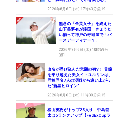
2026年8月6日 (木) 17時43分
19
無念の「全英女子」を終えた
山下美夢有が帰国 きょうだ
い揃って神戸の寿司屋で「バ
ースデーディナー？」
2026年8月6日 (木) 10時59分
1
改名が呼び込んだ悲願の初V！ 苦節
を乗り越えた美女イ・ユルリンは、
同姓同名7人の混戦から這い上がっ
た“新星ヒロイン”
2026年8月6日 (木) 11時30分
15
松山英樹がトップ25入り 中島啓
太は5ランクアップ【FedExCupラ