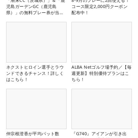
「潮来CC（茨城県）」＆「鹿
8-9月のプレーに2回使える！
児島ガーデンGC（鹿児島
コース限定2,000円クーポン
県）」の無料プレー券が当た
配布中！
る！！
ネクストヒロイン選手とラウ
ALBA Netゴルフ場予約／【毎
ンドできるチャンス！詳しく
週更新】特別優待プランはこ
はこちら！
ちら！
仲宗根澄香が平均パット数
『G740』アイアンが引き出