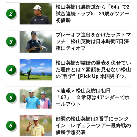
松山英樹は裏街道から「64」で2
2
試合連続トップ5 24歳がツアー
初優勝
プレーオフ進出をかけたラストマ
3
ッチ 松山英樹は日本時間7日深
夜にティオフ
松山英樹が結婚の発表を伏せてい
4
た理由とは？素顔を見せない松山
の“哲学”【Pick Up 米国男子ツア
ー十大ニュース】
＜速報＞松山英樹は初日
5
「67」 久常涼は4アンダーでホ
ールアウト
好調の松山英樹は3番手にランク
6
イン レギュラーツアー最終戦の
優勝予想発表