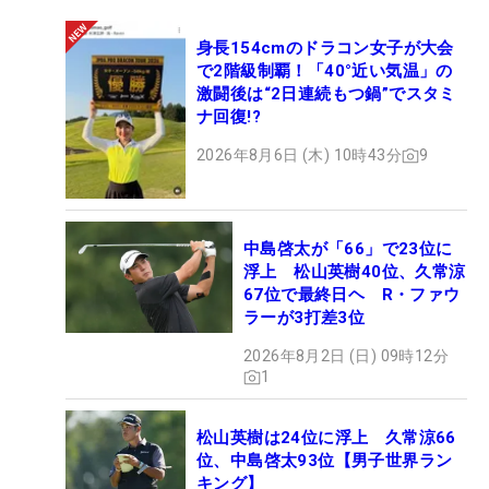
身長154cmのドラコン女子が大会
で2階級制覇！「40°近い気温」の
激闘後は“2日連続もつ鍋”でスタミ
ナ回復!?
2026年8月6日 (木) 10時43分
9
中島啓太が「66」で23位に
浮上 松山英樹40位、久常涼
67位で最終日ヘ R・ファウ
ラーが3打差3位
2026年8月2日 (日) 09時12分
1
松山英樹は24位に浮上 久常涼66
位、中島啓太93位【男子世界ラン
キング】