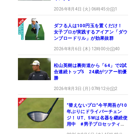
2026年8月4日 (火) 06時45分
1
ダフる人は100円玉を置くだけ！
女子プロが実践するアイアン「ダウ
ンブロードリル」が効果抜群
2026年8月6日 (木) 12時00分
40
松山英樹は裏街道から「64」で2試
合連続トップ5 24歳がツアー初優
勝
2026年8月3日 (月) 07時12分
2
“替えないプロ”今平周吾が10
年ぶりにドライバーチェン
ジ！ UT、5Wは名器を継続使
用中 #男子プロセッティン
グ