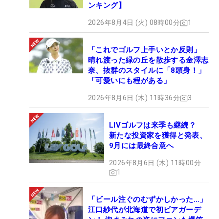
ンキング】
2026年8月4日 (火) 08時00分
1
「これでゴルフ上手いとか反則」
晴れ渡った緑の丘を散歩する金澤志
奈、抜群のスタイルに「8頭身！」
「可愛いにも程がある」
2026年8月6日 (木) 11時36分
3
LIVゴルフは来季も継続？
新たな投資家を獲得と発表、
9月には最終合意へ
2026年8月6日 (木) 11時00分
1
「ビール注ぐのむずかしかった…」
江口紗代が北海道で初ビアガーデ