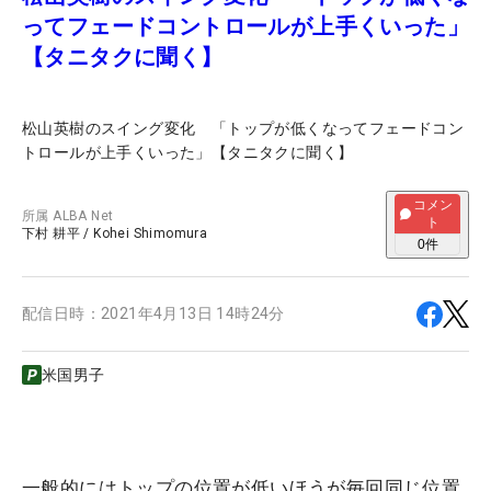
ってフェードコントロールが上手くいった」
【タニタクに聞く】
松山英樹のスイング変化 「トップが低くなってフェードコン
トロールが上手くいった」【タニタクに聞く】
コメン
所属
ALBA Net
ト
下村 耕平
/
Kohei Shimomura
0
件
配信日時：
2021年4月13日 14時24分
米国男子
一般的にはトップの位置が低いほうが毎回同じ位置