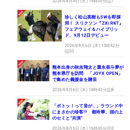
2026年8月4日 (火) 14時00分
1
珍しく松山英樹も5Wを即採
用！ スリクソン『ZXi RKT』
フェアウェイ＆ハイブリッ
ド、9月12日デビュー
2026年8月6日 (木) 13時42分
33
熊本出身の秋吉翔太と重永亜斗夢が
熊本県庁を訪問 「JOYX OPEN」
で集めた義援金を贈呈
2026年8月6日 (木) 18時43分
8
「ボトッ！って音が…」ラウンド中
にまさかの珍客!? 都玲華、頭の上
のセミと“共演”
2026年8月6日 (木) 16時45分
3