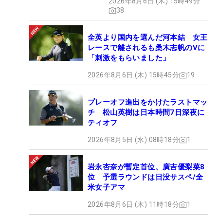
2026年8月6日 (木) 15時49分
38
全英より国内を選んだ河本結 女王
レースで離されるも桑木志帆のVに
「刺激をもらいました」
2026年8月6日 (木) 15時45分
19
プレーオフ進出をかけたラストマッ
チ 松山英樹は日本時間7日深夜に
ティオフ
2026年8月5日 (水) 08時18分
1
岩永杏奈が暫定首位、廣吉優梨菜8
位 予選ラウンドは日没サスペ/全
米女子アマ
2026年8月6日 (木) 11時18分
1