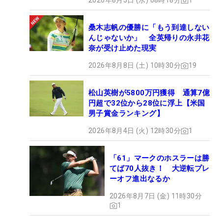
2026年8月5日 (水) 08時18分
1
桑木志帆の優勝に「もう到達しない
んじゃないか」 全英帰りの永井花
奈が受け止めた現実
2026年8月8日 (土) 10時30分
19
松山英樹が5800万円獲得 通算7億
円超で32位から28位に浮上【米国
男子賞金ランキング】
2026年8月4日 (火) 12時30分
1
「61」マークのホスラーは勝
てば70人抜き！ 大逆転プレ
ーオフ進出なるか
2026年8月7日 (金) 11時30分
1