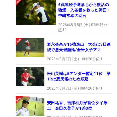
6戦連続予選落ちから復活の
狼煙 入谷響を救った師匠・
中嶋常幸の助言
2026年8月8日 (土) 07時45分
19
岩永杏奈が16強進出 大会は3日連
続で悪天候順延/全米女子アマ
2026年8月8日 (土) 10時20分
1
松山英樹は5アンダー暫定11位 第
1Rは悪天候のため順延
2026年8月7日 (金) 08時26分
1
安田祐香、吉澤柚月が首位タイ浮
上 金田久美子が1差3位