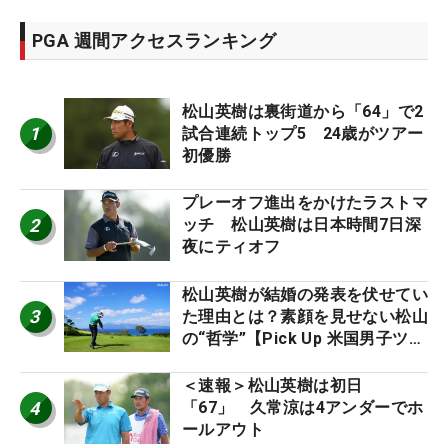
PGA 週間アクセスランキング
松山英樹は裏街道から「64」で2
1
試合連続トップ5 24歳がツアー
初優勝
プレーオフ進出をかけたラストマ
2
ッチ 松山英樹は日本時間7日深
夜にティオフ
松山英樹が結婚の発表を伏せてい
3
た理由とは？素顔を見せない松山
の“哲学”【Pick Up 米国男子ツア
ー十大ニュース】
＜速報＞松山英樹は初日
4
「67」 久常涼は4アンダーでホ
ールアウト