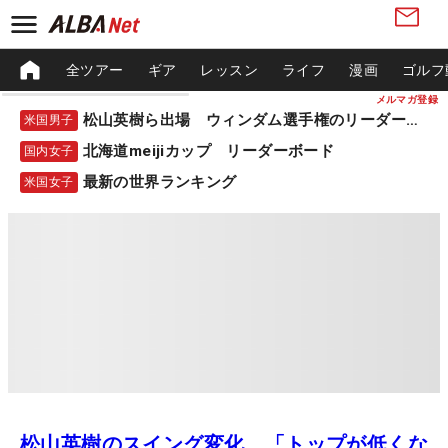
全ツアー
ギア
レッスン
ライフ
漫画
ゴルフ
メルマガ登録
松山英樹ら出場 ウィンダム選手権のリーダーボード
米国男子
北海道meijiカップ リーダーボード
国内女子
最新の世界ランキング
米国女子
松山英樹のスイング変化 「トップが低くな