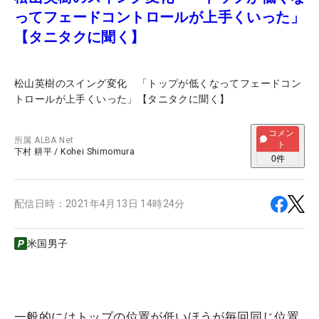
ってフェードコントロールが上手くいった」
【タニタクに聞く】
松山英樹のスイング変化 「トップが低くなってフェードコン
トロールが上手くいった」【タニタクに聞く】
コメン
所属
ALBA Net
ト
下村 耕平
/
Kohei Shimomura
0
件
配信日時：
2021年4月13日 14時24分
米国男子
一般的にはトップの位置が低いほうが毎回同じ位置