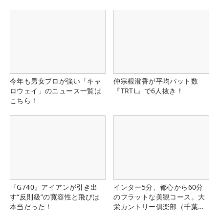
今年も男女プロが強い「キャ
仲宗根澄香が平均パット数
ロウェイ」のニュース一覧は
『TRTL』で6人抜き！
こちら！
『G740』アイアンが引き出
インター5分、都心から60分
す“反則級”の寛容性と飛びは
のフラットな美観コース。大
本当だった！
栄カントリー俱楽部（千葉
県）