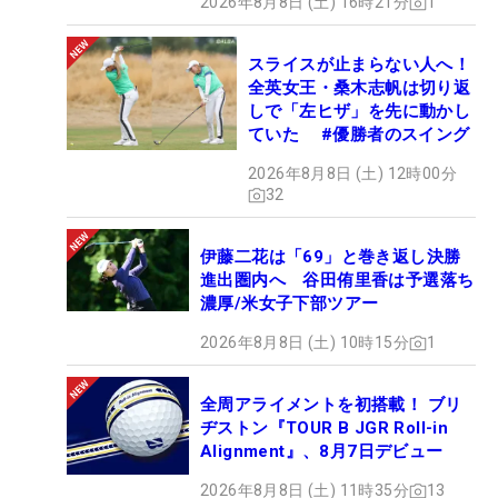
2026年8月8日 (土) 16時21分
1
スライスが止まらない人へ！
全英女王・桑木志帆は切り返
しで「左ヒザ」を先に動かし
ていた #優勝者のスイング
2026年8月8日 (土) 12時00分
32
伊藤二花は「69」と巻き返し決勝
進出圏内へ 谷田侑里香は予選落ち
濃厚/米女子下部ツアー
2026年8月8日 (土) 10時15分
1
全周アライメントを初搭載！ ブリ
ヂストン『TOUR B JGR Roll-in
Alignment』、8月7日デビュー
2026年8月8日 (土) 11時35分
13