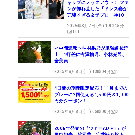
ャップにノックアウト！ ファ
ンが惚れ直した「ドレス姿が
完璧すぎる女子プロ」神10
2026年8月7日 (金) 19時45分
111
＜中間速報＞仲村果乃が単独首位浮
上 1打差に吉澤柚月、小林光希、
全美貞
2026年8月8日 (土) 13時04分
1
4日間の期間限定配布！11月までの
プレーに2回使える1,500円＆1,000
円分クーポン！
2026年8月8日 (土) 06時00分
2
2006年発売の『ツアーAD PT』が
再び脚光 脇元華、穴井詩も投入