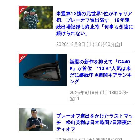
米通算13勝の元世界1位がキャリア
初、プレーオフ進出逃す 18年連
続出場記録も終止符「何事も永遠に
続けられない」
2026年8月8日 (土) 10時00分
1
話題の新作を抑えて『G440
K』が首位 “10Ｋ”人気は未
だに継続中 #週間ギアランキ
ング
2026年8月8日 (土) 18時00分
11
プレーオフ進出をかけたラストマッ
チ 松山英樹は日本時間7日深夜に
ティオフ