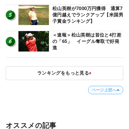
松山英樹が7000万円獲得 通算7
5
億円越えでランクアップ【米国男
子賞金ランキング】
＜速報＞松山英樹は首位と4打差
6
の「65」 イーグル奪取で好発
進
ランキングをもっと見る
ページ上部へ
オススメの記事