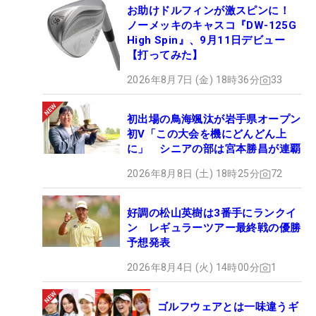
お助けドルフィンが激スピンに！
ノーメッキのキャスコ『DW-125G
High Spin』、9月11日デビュー
【打ってみた】
2026年8月7日 (金) 18時36分
33
初出場の鳥海颯汰が岩手県オープン
初V「この大会を機にどんどん上
に」 シニアの部は宮本勝昌が連覇
2026年8月8日 (土) 18時25分
72
好調の松山英樹は3番手にランクイ
ン レギュラーツアー最終戦の優勝
予想発表
2026年8月4日 (火) 14時00分
1
ゴルフウェアとは一味違うギ