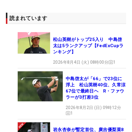
読まれています
松山英樹がトップ25入り 中島啓
太は5ランクアップ【FedExCupラ
ンキング】
2026年8月4日 (火) 08時00分
1
中島啓太が「66」で23位に
浮上 松山英樹40位、久常涼
67位で最終日ヘ R・ファウ
ラーが3打差3位
2026年8月2日 (日) 09時12分
1
岩永杏奈が暫定首位、廣吉優梨菜8