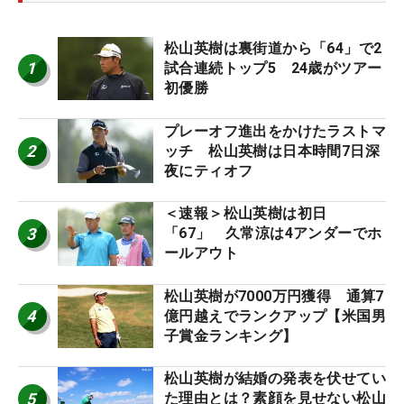
松山英樹は裏街道から「64」で2
1
試合連続トップ5 24歳がツアー
初優勝
プレーオフ進出をかけたラストマ
2
ッチ 松山英樹は日本時間7日深
夜にティオフ
＜速報＞松山英樹は初日
3
「67」 久常涼は4アンダーでホ
ールアウト
松山英樹が7000万円獲得 通算7
4
億円越えでランクアップ【米国男
子賞金ランキング】
松山英樹が結婚の発表を伏せてい
5
た理由とは？素顔を見せない松山