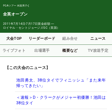
PGAツアー
米国男子
全英オープン
2011年7月14日-7月17日
賞金総額
―
ロイヤル・セントジョージズGC（英国）
大会TOP
リーダーボード
組み合せ
ニュース
ライブフォト
出場選手
概要など
TV放送予定
【この大会のニュース】
池田勇太、38位タイでフィニッシュ「また来年
帰ってきたい」
＜速報＞D・クラークがメジャー初優勝！池田は
38位タイ