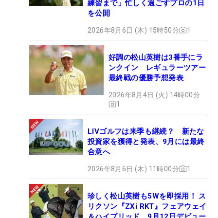
練習まで」忙しく過ごすプロの1日
を公開
2026年8月6日 (木) 15時50分
1
好調の松山英樹は3番手にラ
ンクイン レギュラーツアー
最終戦の優勝予想発表
2026年8月4日 (火) 14時00分
1
LIVゴルフは来季も継続？ 新たな
投資家を獲得と発表、9月には最終
合意へ
2026年8月6日 (木) 11時00分
1
珍しく松山英樹も5Wを即採用！ ス
リクソン『ZXi RKT』フェアウェイ
＆ハイブリッド、9月12日デビュー