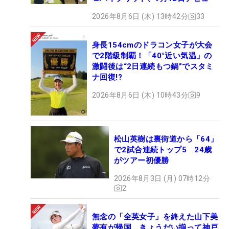
2026年8月6日 (木) 13時42分
33
身長154cmのドラコン女子が大会
で2階級制覇！「40°近い気温」の
激闘後は“2日連続もつ鍋”でスタミ
ナ回復!?
2026年8月6日 (木) 10時43分
9
松山英樹は裏街道から「64」
で2試合連続トップ5 24歳
がツアー初優勝
2026年8月3日 (月) 07時12分
2
無念の「全英女子」を終えた山下美
夢有が帰国 きょうだい揃って神戸