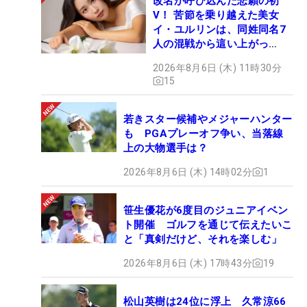
改名が呼び込んだ悲願の初
V！ 苦節を乗り越えた美女
イ・ユルリンは、同姓同名7
人の混戦から這い上がっ
た“新星ヒロイン”
2026年8月6日 (木) 11時30分
15
若きスター候補やメジャーハンター
も PGAプレーオフ争い、当落線
上の大物選手は？
2026年8月6日 (木) 14時02分
1
笹生優花が6度目のジュニアイベン
ト開催 ゴルフを通じて伝えたいこ
と「真剣だけど、それを楽しむ」
2026年8月6日 (木) 17時43分
19
松山英樹は24位に浮上 久常涼66