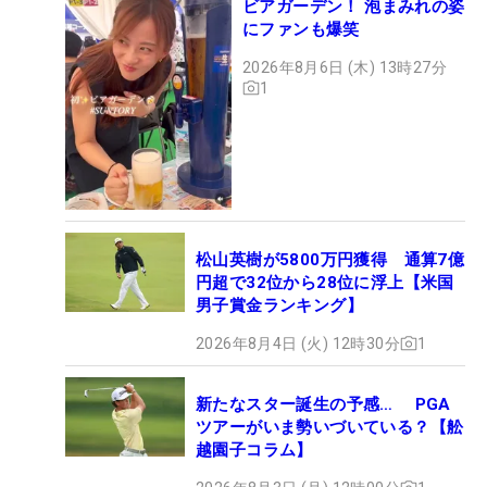
ビアガーデン！ 泡まみれの姿
にファンも爆笑
2026年8月6日 (木) 13時27分
1
松山英樹が5800万円獲得 通算7億
円超で32位から28位に浮上【米国
男子賞金ランキング】
2026年8月4日 (火) 12時30分
1
新たなスター誕生の予感… PGA
ツアーがいま勢いづいている？【舩
越園子コラム】