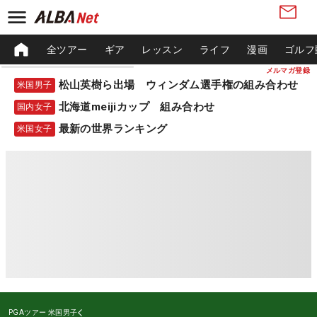
全ツアー
ギア
レッスン
ライフ
漫画
ゴルフ
メルマガ登録
松山英樹ら出場 ウィンダム選手権の組み合わせ
米国男子
北海道meijiカップ 組み合わせ
国内女子
最新の世界ランキング
米国女子
PGAツアー
米国男子