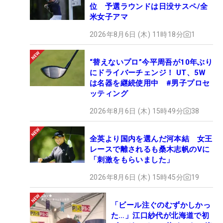
位 予選ラウンドは日没サスペ/全
米女子アマ
2026年8月6日 (木) 11時18分
1
“替えないプロ”今平周吾が10年ぶり
にドライバーチェンジ！ UT、5W
は名器を継続使用中 #男子プロセ
ッティング
2026年8月6日 (木) 15時49分
38
全英より国内を選んだ河本結 女王
レースで離されるも桑木志帆のVに
「刺激をもらいました」
2026年8月6日 (木) 15時45分
19
「ビール注ぐのむずかしかっ
た…」江口紗代が北海道で初