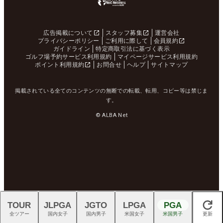
広告掲載について
スタッフ募集
運営会社
プライバシーポリシー
ご利用に際して
会員規約
ガイドライン
特定商取引法に基づく表示
ゴルフ場予約サービス利用規約
マイページサービス利用規約
ポイント利用規約
お問合せ
ヘルプ
サイトマップ
掲載されている全てのコンテンツの無断での転載、転用、コピー等は禁じま
す。
© ALBA Net
TOUR
JLPGA
JGTO
LPGA
PGA
閉じる
全ツアー
国内女子
国内男子
米国女子
米国男子
更新