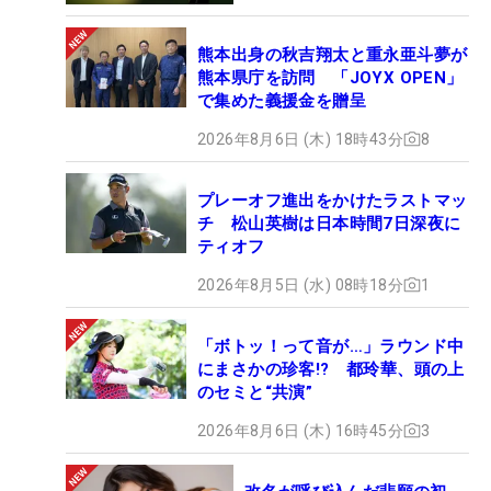
熊本出身の秋吉翔太と重永亜斗夢が
熊本県庁を訪問 「JOYX OPEN」
で集めた義援金を贈呈
2026年8月6日 (木) 18時43分
8
プレーオフ進出をかけたラストマッ
チ 松山英樹は日本時間7日深夜に
ティオフ
2026年8月5日 (水) 08時18分
1
「ボトッ！って音が…」ラウンド中
にまさかの珍客!? 都玲華、頭の上
のセミと“共演”
2026年8月6日 (木) 16時45分
3