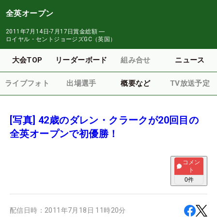
全英オープン
2011年7月14日-7月17日
賞金総額
―
ロイヤル・セントジョージズGC（英国）
大会TOP
リーダーボード
組み合せ
ニュース
ライブフォト
出場選手
概要など
TV放送予定
[写真] 42歳のダレン・クラークが20回目の
全英オープンで初優勝！
コメン
ト
0
件
配信日時：
2011年7月18日 11時20分