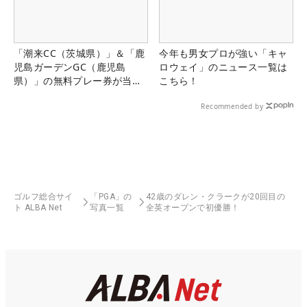
「潮来CC（茨城県）」＆「鹿
今年も男女プロが強い「キャ
児島ガーデンGC（鹿児島
ロウェイ」のニュース一覧は
県）」の無料プレー券が当た
こちら！
る！！
Recommended by
ゴルフ総合サイ
「PGA」の
42歳のダレン・クラークが20回目の
ト ALBA Net
写真一覧
全英オープンで初優勝！