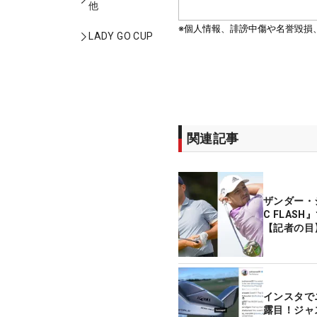
他
LADY GO CUP
関連記事
ザンダー・
C FLASH
【記者の目
インスタで
露目！ジャ