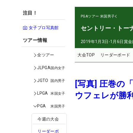
注目！
PGAツアー
米国男子
セントリー・トー
女子プロ写真館
ツアー情報
2019年1月3日-1月6日
賞金
大会TOP
リーダーボード
全ツアー
JLPGA
国内女子
JGTO
国内男子
[写真] 圧巻の
ウフェレが勝利
LPGA
米国女子
PGA
米国男子
今週の大会
リーダーボ