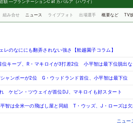
総額
―
プランテーションC at カパルア（ハワイ）
組み合せ
ニュース
ライブフォト
出場選手
概要など
TV
ェレのなににも翻弄されない強さ【舩越園子コラム】
首位キープ、R・マキロイが3打差2位 小平智は最下位脱出な
デシャンボーが2位 G・ウッドランド首位、小平智は最下位
れ ケビン・ツウェイが首位DJ、マキロイも好スタート
小平智は全米一の飛ばし屋と同組 T・ウッズ、J・ローズは欠
ニュー