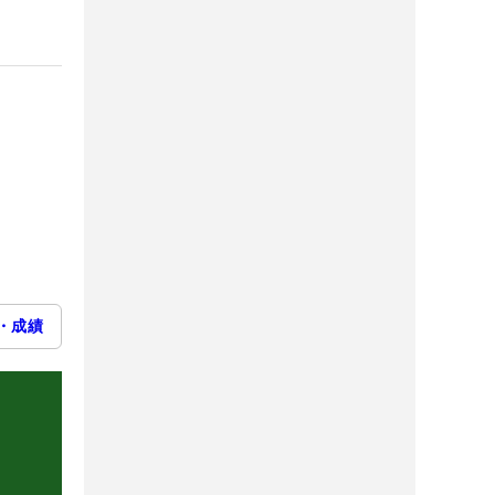
）
・成績