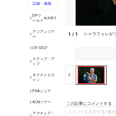
記録・成績
DPワ
欧州男子
ールド
アジアンツア
1
/
1
シャウフェレがツア
ー
LIV GOLF
ステップ・ア
ップ
ネクストヒロ
イン
PGAシニア
ACNツアー
アマチュア・