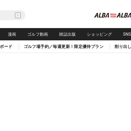
漫画
ゴルフ動画
雑誌出版
ショッピング
SN
ボード
ゴルフ場予約／毎週更新！限定優待プラン
削り出