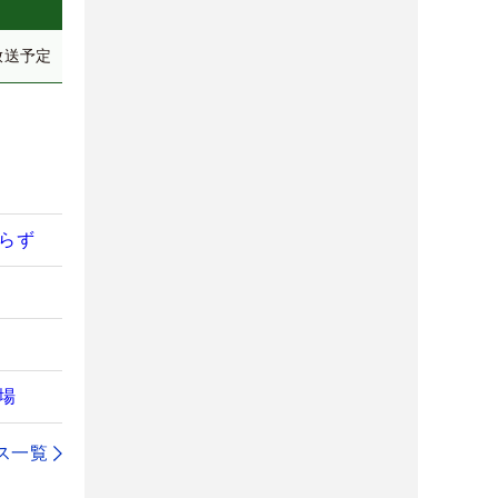
放送予定
らず
場
ス一覧