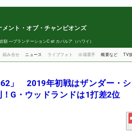
ナメント・オブ・チャンピオンズ
総額
―
プランテーションC at カパルア（ハワイ）
組み合せ
ニュース
ライブフォト
出場選手
概要など
TV
「62」 2019年初戦はザンダー・
！G・ウッドランドは1打差2位