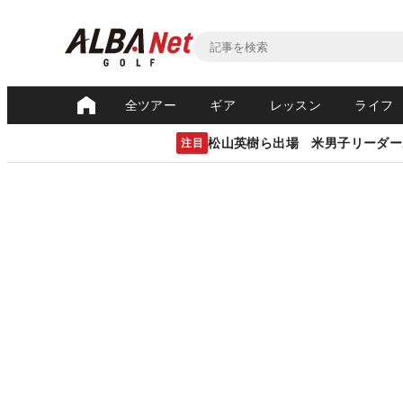
全ツアー
ギア
レッスン
ライフ
松山英樹ら出場 米男子リーダー
注目