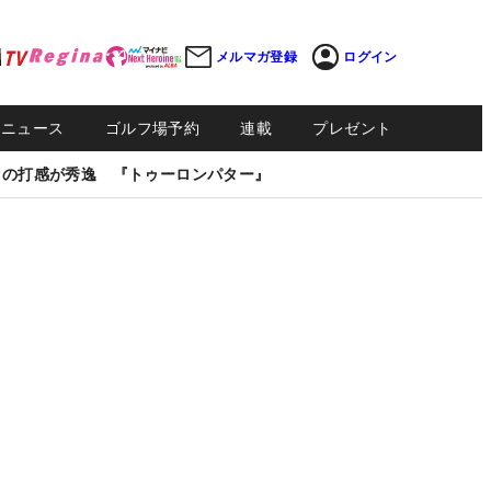
メルマガ登録
ログイン
Sニュース
ゴルフ場予約
連載
プレゼント
しの打感が秀逸 『トゥーロンパター』