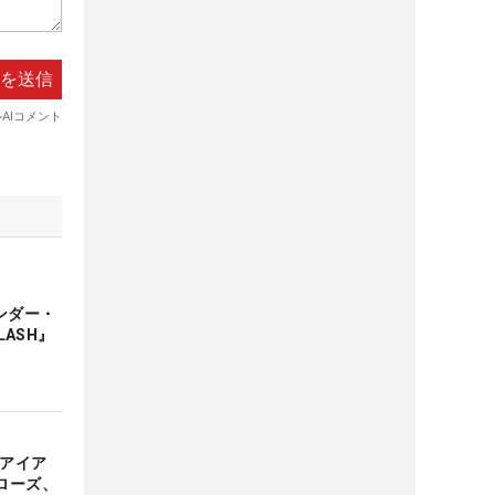
ンダー・
LASH』
新アイア
ローズ、