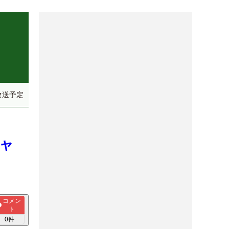
放送予定
シャ
コメン
ト
0
件