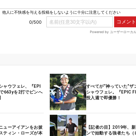
シャウフェレ、『EPI
すべてが“神っていた”ザ
』で663yを2打でピンへ
シャウフェレ。『EPIC F
】
投入週で即優勝！
ニューアイアンをお披
【記者の目】2019年、
スティン・ローズが本
ンで始動する強者たち（