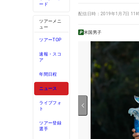
ード
配信日時：
2019年1月7日 11
ツアーメニ
ュー
米国男子
ツアーTOP
速報・スコ
ア
年間日程
ニュース
ライブフォ
ト
ツアー登録
選手