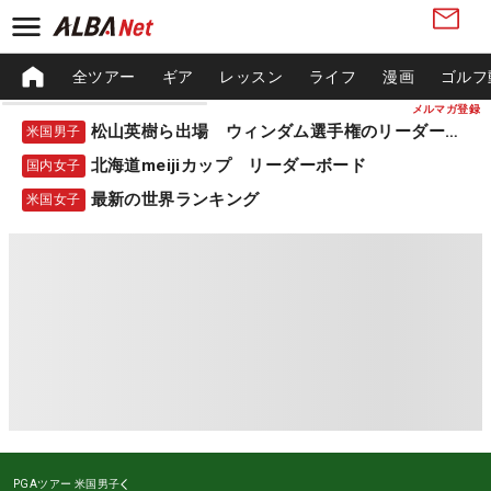
全ツアー
ギア
レッスン
ライフ
漫画
ゴルフ
メルマガ登録
松山英樹ら出場 ウィンダム選手権のリーダーボード
米国男子
北海道meijiカップ リーダーボード
国内女子
最新の世界ランキング
米国女子
PGAツアー
米国男子