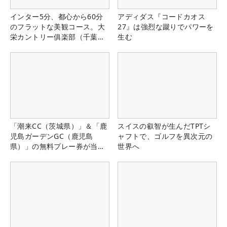
インター5分、都心から60分
アディダス『コードカオス
のフラットな美観コース。大
27』は強烈な蹴りでパワーを
栄カントリー俱楽部（千葉
生む
県）
「潮来CC（茨城県）」＆「鹿
スイスの叡智が生んだTPTシ
児島ガーデンGC（鹿児島
ャフトで、ゴルフを異次元の
県）」の無料プレー券が当た
世界へ
る！！