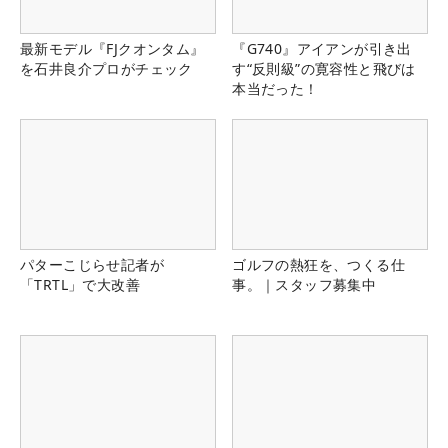
最新モデル『FJクオンタム』
『G740』アイアンが引き出
を石井良介プロがチェック
す“反則級”の寛容性と飛びは
本当だった！
パターこじらせ記者が
ゴルフの熱狂を、つくる仕
「TRTL」で大改善
事。｜スタッフ募集中