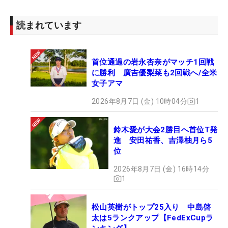
読まれています
首位通過の岩永杏奈がマッチ1回戦
に勝利 廣吉優梨菜も2回戦へ/全米
女子アマ
2026年8月7日 (金) 10時04分
1
鈴木愛が大会2勝目へ首位T発
進 安田祐香、吉澤柚月ら5
位
2026年8月7日 (金) 16時14分
1
松山英樹がトップ25入り 中島啓
太は5ランクアップ【FedExCupラ