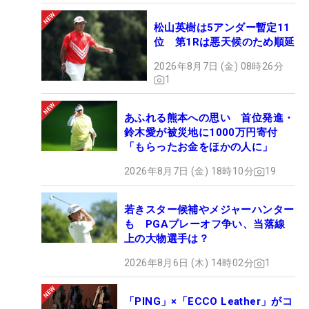
松山英樹は5アンダー暫定11
位 第1Rは悪天候のため順延
2026年8月7日 (金) 08時26分
1
あふれる熊本への思い 首位発進・
鈴木愛が被災地に1000万円寄付
「もらったお金をほかの人に」
2026年8月7日 (金) 18時10分
19
若きスター候補やメジャーハンター
も PGAプレーオフ争い、当落線
上の大物選手は？
2026年8月6日 (木) 14時02分
1
「PING」×「ECCO Leather」がコ