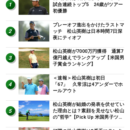
1
試合連続トップ5 24歳がツアー
初優勝
プレーオフ進出をかけたラストマ
2
ッチ 松山英樹は日本時間7日深
夜にティオフ
松山英樹が7000万円獲得 通算7
3
億円越えでランクアップ【米国男
子賞金ランキング】
＜速報＞松山英樹は初日
4
「67」 久常涼は4アンダーでホ
ールアウト
松山英樹が結婚の発表を伏せてい
5
た理由とは？素顔を見せない松山
の“哲学”【Pick Up 米国男子ツア
ー十大ニュース】