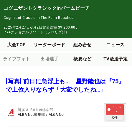
コグニザントクラシックinパームビーチ
Cognizant Classic in The Palm Beaches
2025年2月27日-3月2日
賞金総額
$9,200,000
PGAナショナルリゾート（フロリダ州）
大会TOP
リーダーボード
組み合せ
ニュース
ライブフォト
出場選手
概要など
TV放送予定
[写真] 前日に急浮上も… 星野陸也は『75』
で上位入りならず「大変でしたね…」
コメン
所属
ALBA Net編集部
ト
ALBA Net編集部
/
ALBA Net
0
件