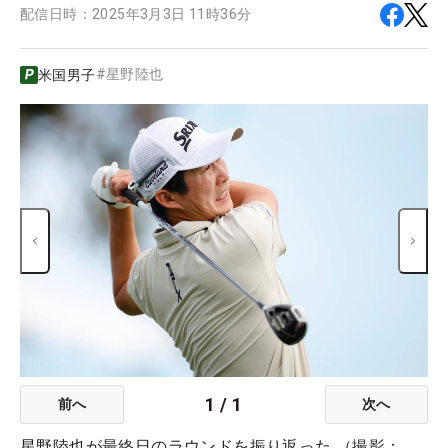
配信日時：
2025年3月3日 11時36分
#
星野陸也
米国男子
1
/
1
前へ
次へ
星野陸也が最終日のラウンドを振り返った （撮影：