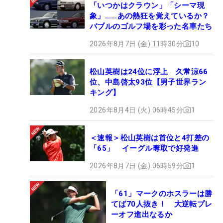
「いつかはクラウン」「シーマ現
象」……あの熱狂を覚えているか？
バブルのゴルフ場を彩った名車たち
2026年8月7日 (金) 11時30分
10
松山英樹は24位に浮上 久常涼66
位、中島啓太93位【男子世界ラン
キング】
2026年8月4日 (火) 06時45分
1
＜速報＞松山英樹は首位と4打差の
「65」 イーグル奪取で好発進
2026年8月7日 (金) 06時59分
1
「61」マークのホスラーは勝
てば70人抜き！ 大逆転プレ
ーオフ進出なるか