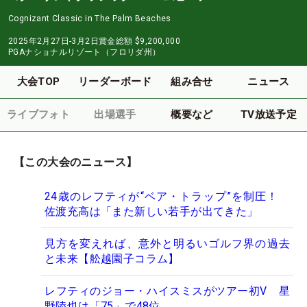
Cognizant Classic in The Palm Beaches
2025年2月27日-3月2日
賞金総額
$9,200,000
PGAナショナルリゾート（フロリダ州）
大会TOP
リーダーボード
組み合せ
ニュース
ライブフォト
出場選手
概要など
TV放送予定
【この大会のニュース】
24歳のレフティが“ベア・トラップ”を制圧！
佐渡充高は「また新しい若手が出てきた」
見方を変えれば、意外と明るいゴルフ界の過去
と未来【舩越園子コラム】
レフティのジョー・ハイスミスがツアー初V 星
野陸也は「75」で48位