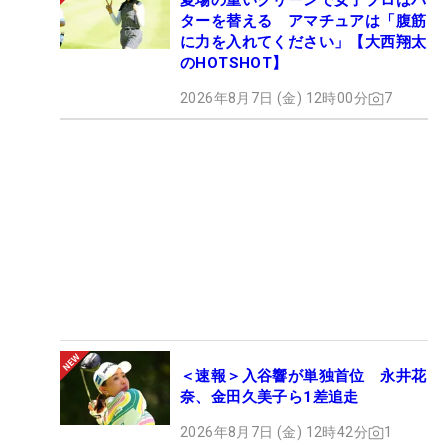
夏場の重いグリーンで女子プロはパ
ターを替える アマチュアは「腹筋
に力を入れてください」【大西翔太
のHOTSHOT】
2026年8月7日 (金) 12時00分
7
＜速報＞入谷響が単独首位 永井花
奈、金田久美子ら1差追走
2026年8月7日 (金) 12時42分
1