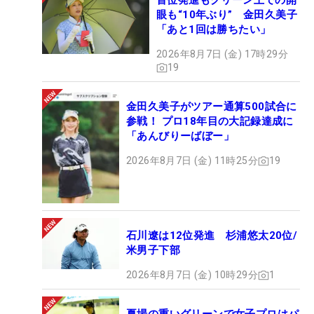
首位発進もグリーン上での開
眼も“10年ぶり” 金田久美子
「あと1回は勝ちたい」
2026年8月7日 (金) 17時29分
19
金田久美子がツアー通算500試合に
参戦！ プロ18年目の大記録達成に
「あんびりーばぼー」
2026年8月7日 (金) 11時25分
19
石川遼は12位発進 杉浦悠太20位/
米男子下部
2026年8月7日 (金) 10時29分
1