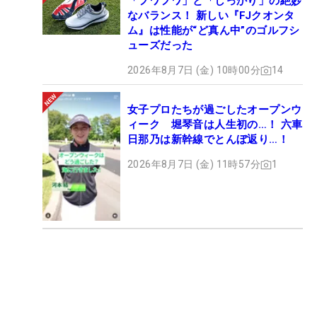
「フワフワ」と「しっかり」の絶妙
なバランス！ 新しい『FJクオンタ
ム』は性能が“ど真ん中”のゴルフシ
ューズだった
2026年8月7日 (金) 10時00分
14
女子プロたちが過ごしたオープンウ
ィーク 堀琴音は人生初の…！ 六車
日那乃は新幹線でとんぼ返り…！
2026年8月7日 (金) 11時57分
1