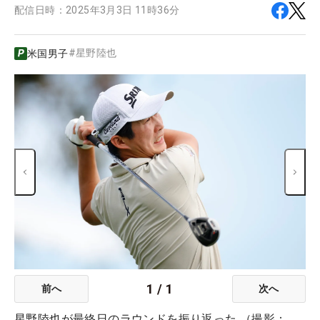
配信日時：
2025年3月3日 11時36分
#
星野陸也
米国男子
1
/
1
前へ
次へ
星野陸也が最終日のラウンドを振り返った （撮影：