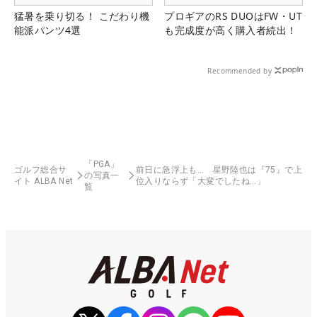
猛暑を乗り切る！ こだわり機
プロギアのRS DUOはFW・UT
能派パンツ4選
も完成度が高く購入者続出！
Recommended by
「PGA」
ゴルフ総合サ
前日に急浮上も… 星野陸也は『75』で上
の写真一
イト ALBA Net
位入りならず「大変でしたね…」
覧