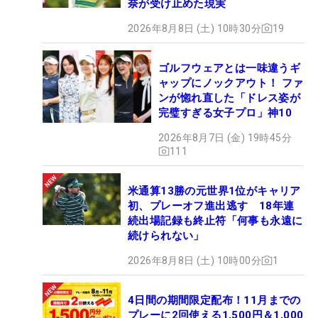
奈が受け止めた現実
2026年8月8日 (土) 10時30分
19
ゴルフウェアとは一味違うギ
ャップにノックアウト！ ファ
ンが惚れ直した「ドレス姿が
完璧すぎる女子プロ」神10
2026年8月7日 (金) 19時45分
111
米通算13勝の元世界1位がキャリア
初、プレーオフ進出逃す 18年連
続出場記録も終止符「何事も永遠に
続けられない」
2026年8月8日 (土) 10時00分
1
4日間の期間限定配布！11月までの
プレーに2回使える1,500円＆1,000