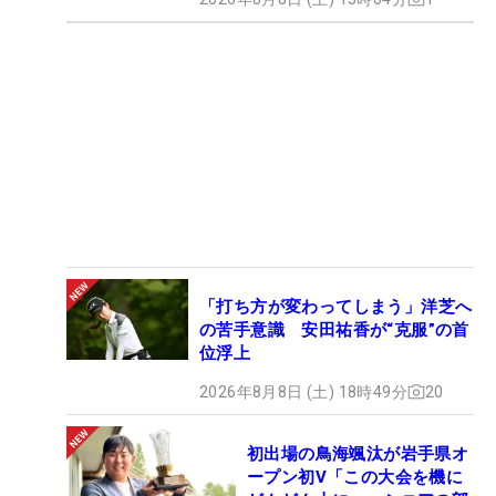
「打ち方が変わってしまう」洋芝へ
の苦手意識 安田祐香が“克服”の首
位浮上
2026年8月8日 (土) 18時49分
20
初出場の鳥海颯汰が岩手県オ
ープン初V「この大会を機に