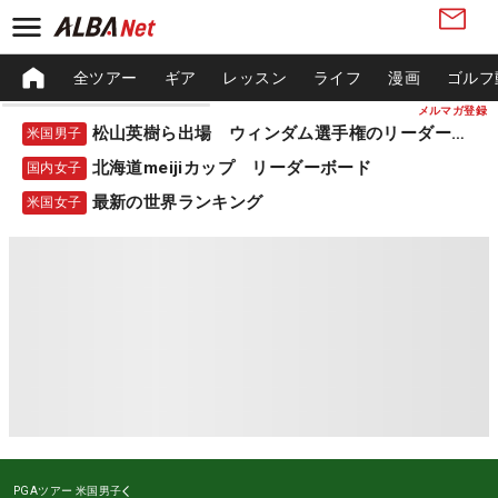
全ツアー
ギア
レッスン
ライフ
漫画
ゴルフ
メルマガ登録
松山英樹ら出場 ウィンダム選手権のリーダーボード
米国男子
北海道meijiカップ リーダーボード
国内女子
最新の世界ランキング
米国女子
PGAツアー
米国男子