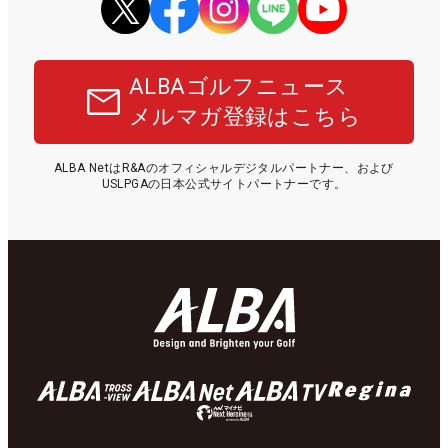
ALBAゴルフニュース
メルマガ登録はこちら
ALBA NetはR&Aのオフィシャルデジタルパートナー、および
USLPGAの日本公式サイトパートナーです。