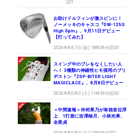
1
お助けドルフィンが激スピンに！
ノーメッキのキャスコ『DW-125G
High Spin』、9月11日デビュー
【打ってみた】
2026年8月7日 (金) 18時36分
33
スイング中のブレをなくしたい人
へ！ 3種類の伸縮性ヒモ採用のブリ
ヂストン『ZSP-BITER LIGHT
MAGICLACE』、8月8日デビュー
2026年8月8日 (土) 11時30分
30
＜中間速報＞仲村果乃が単独首位浮
上 1打差に吉澤柚月、小林光希、
全美貞
2026年8月8日 (土) 13時04分
1