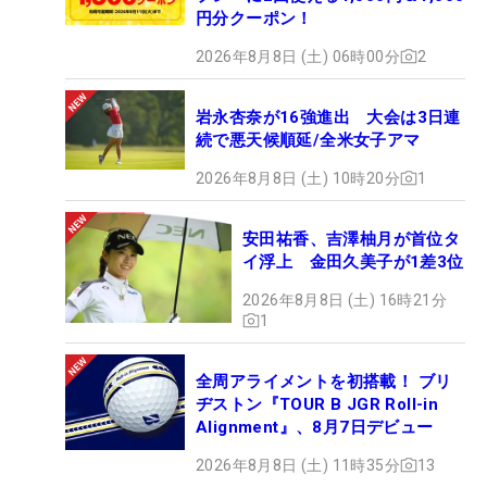
円分クーポン！
2026年8月8日 (土) 06時00分
2
岩永杏奈が16強進出 大会は3日連
続で悪天候順延/全米女子アマ
2026年8月8日 (土) 10時20分
1
安田祐香、吉澤柚月が首位タ
イ浮上 金田久美子が1差3位
2026年8月8日 (土) 16時21分
1
全周アライメントを初搭載！ ブリ
ヂストン『TOUR B JGR Roll-in
Alignment』、8月7日デビュー
2026年8月8日 (土) 11時35分
13