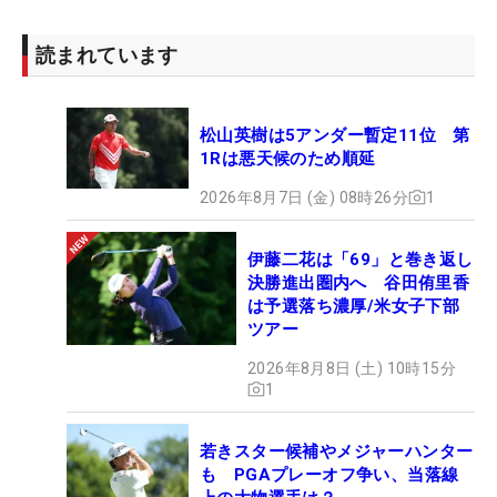
読まれています
松山英樹は5アンダー暫定11位 第
1Rは悪天候のため順延
2026年8月7日 (金) 08時26分
1
伊藤二花は「69」と巻き返し
決勝進出圏内へ 谷田侑里香
は予選落ち濃厚/米女子下部
ツアー
2026年8月8日 (土) 10時15分
1
若きスター候補やメジャーハンター
も PGAプレーオフ争い、当落線