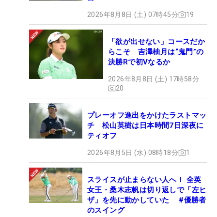
2026年8月8日 (土) 07時45分
19
「欲が出せない」コースだか
らこそ 吉澤柚月は“鬼門”の
決勝Rで初Vなるか
2026年8月8日 (土) 17時58分
20
プレーオフ進出をかけたラストマッ
チ 松山英樹は日本時間7日深夜に
ティオフ
2026年8月5日 (水) 08時18分
1
スライスが止まらない人へ！ 全英
女王・桑木志帆は切り返しで「左ヒ
ザ」を先に動かしていた #優勝者
のスイング