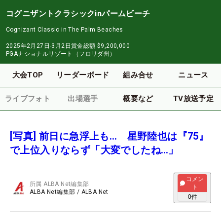
コグニザントクラシックinパームビーチ
Cognizant Classic in The Palm Beaches
2025年2月27日-3月2日
賞金総額
$9,200,000
PGAナショナルリゾート（フロリダ州）
大会TOP
リーダーボード
組み合せ
ニュース
ライブフォト
出場選手
概要など
TV放送予定
[写真] 前日に急浮上も… 星野陸也は『75』
で上位入りならず「大変でしたね…」
コメン
所属
ALBA Net編集部
ト
ALBA Net編集部
/
ALBA Net
0
件