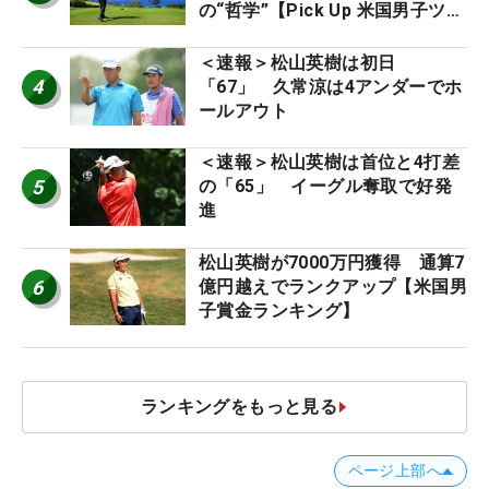
の“哲学”【Pick Up 米国男子ツア
ー十大ニュース】
＜速報＞松山英樹は初日
4
「67」 久常涼は4アンダーでホ
ールアウト
＜速報＞松山英樹は首位と4打差
5
の「65」 イーグル奪取で好発
進
松山英樹が7000万円獲得 通算7
6
億円越えでランクアップ【米国男
子賞金ランキング】
ランキングをもっと見る
ページ上部へ