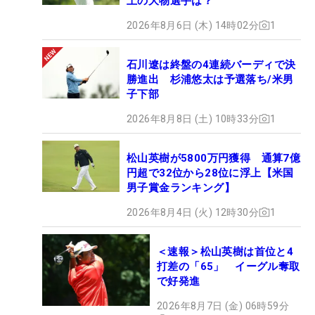
上の大物選手は？
2026年8月6日 (木) 14時02分
1
石川遼は終盤の4連続バーディで決
勝進出 杉浦悠太は予選落ち/米男
子下部
2026年8月8日 (土) 10時33分
1
松山英樹が5800万円獲得 通算7億
円超で32位から28位に浮上【米国
男子賞金ランキング】
2026年8月4日 (火) 12時30分
1
＜速報＞松山英樹は首位と4
打差の「65」 イーグル奪取
で好発進
2026年8月7日 (金) 06時59分