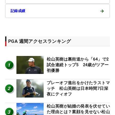
→
記録成績
PGA 週間アクセスランキング
松山英樹は裏街道から「64」で2
1
試合連続トップ5 24歳がツアー
初優勝
プレーオフ進出をかけたラストマ
2
ッチ 松山英樹は日本時間7日深
夜にティオフ
松山英樹が結婚の発表を伏せてい
3
た理由とは？素顔を見せない松山