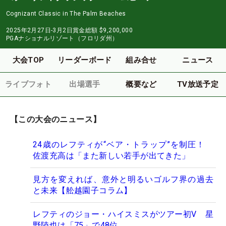
Cognizant Classic in The Palm Beaches
2025年2月27日-3月2日
賞金総額
$9,200,000
PGAナショナルリゾート（フロリダ州）
大会TOP
リーダーボード
組み合せ
ニュース
ライブフォト
出場選手
概要など
TV放送予定
【この大会のニュース】
24歳のレフティが“ベア・トラップ”を制圧！
佐渡充高は「また新しい若手が出てきた」
見方を変えれば、意外と明るいゴルフ界の過去
と未来【舩越園子コラム】
レフティのジョー・ハイスミスがツアー初V 星
野陸也は「75」で48位