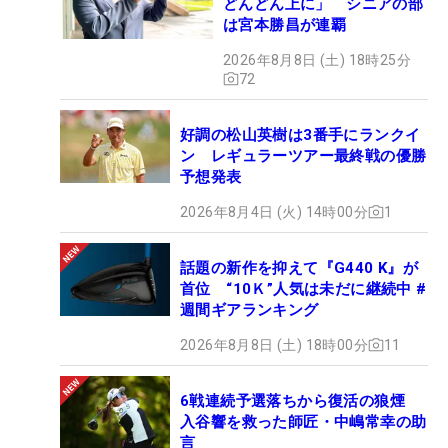
どんどん上に」 シニアの部
は宮本勝昌が連覇
2026年8月8日 (土) 18時25分
72
好調の松山英樹は3番手にランクイ
ン レギュラーツアー最終戦の優勝
予想発表
2026年8月4日 (火) 14時00分
1
話題の新作を抑えて『G440 K』が
首位 “10Ｋ”人気は未だに継続中 #
週間ギアランキング
2026年8月8日 (土) 18時00分
11
6戦連続予選落ちから復活の狼煙
入谷響を救った師匠・中嶋常幸の助
言