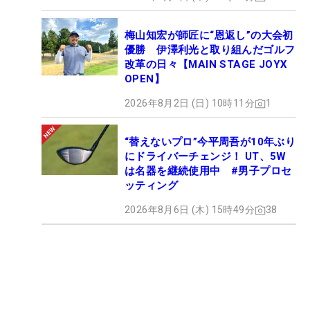
梅山知宏が師匠に“恩返し”の大会初
優勝 伊澤利光と取り組んだゴルフ
改革の日々【MAIN STAGE JOYX
OPEN】
2026年8月2日 (日) 10時11分
1
“替えないプロ”今平周吾が10年ぶり
にドライバーチェンジ！ UT、5W
は名器を継続使用中 #男子プロセ
ッティング
2026年8月6日 (木) 15時49分
38