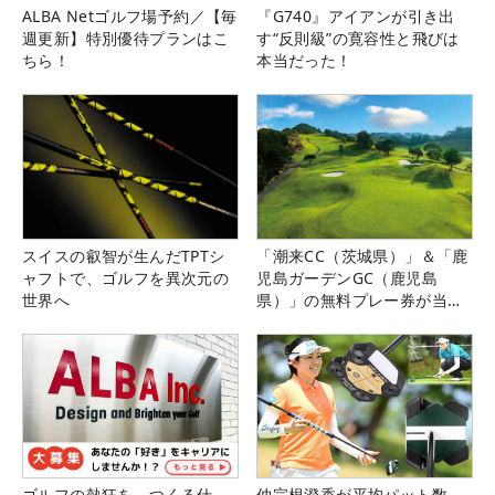
ALBA Netゴルフ場予約／【毎
『G740』アイアンが引き出
週更新】特別優待プランはこ
す“反則級”の寛容性と飛びは
ちら！
本当だった！
スイスの叡智が生んだTPTシ
「潮来CC（茨城県）」＆「鹿
ャフトで、ゴルフを異次元の
児島ガーデンGC（鹿児島
世界へ
県）」の無料プレー券が当た
る！！
ゴルフの熱狂を、つくる仕
仲宗根澄香が平均パット数