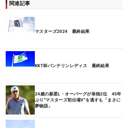
関連記事
大会には男女合計61名が参加し、18ホールで競い合
った。大会は、女子はアウトスタート５組目で出場
した仁科優花（千葉県 千葉市立白井中学校 14
歳）が高校生が多数混じった中での総合優勝。優勝
マスターズ2024 最終結果
スコアは70。優勝した仁科は、開催ゴルフ場と大会
スポンサーへの感謝を述べるとともに「優勝できて
嬉しいです。ハワイでも優勝できるように頑張りま
す。スコアは65を目指していたので、届かなくて悔
KKT杯バンテリンレディス 最終結果
しかったです」と優勝コメントを残した。
男子総合優勝はインスタート5組目で出場した大西
晃盟（兵庫県 滝川第二高等学校 15歳）が優勝。
24歳の新星L・オーバーグが単独2位 45年
ハーフスコア30の首位で折り返し、そのままの勢い
ぶり“マスターズ初出場V”を逃すも「まさに
夢物語」
で優勝となった。優勝スコアは64。
優勝した大西は、開催ゴルフ場と大会スポンサーへ