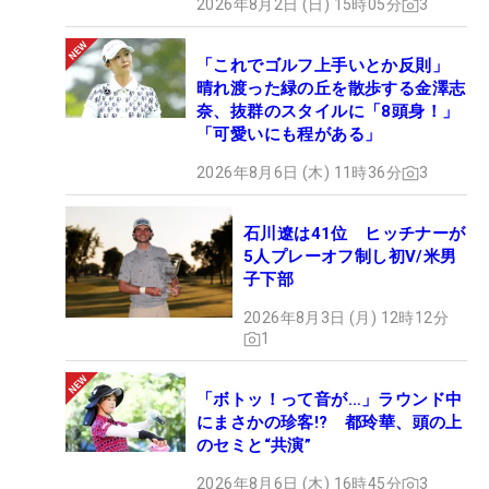
2026年8月2日 (日) 15時05分
3
「これでゴルフ上手いとか反則」
晴れ渡った緑の丘を散歩する金澤志
奈、抜群のスタイルに「8頭身！」
「可愛いにも程がある」
2026年8月6日 (木) 11時36分
3
石川遼は41位 ヒッチナーが
5人プレーオフ制し初V/米男
子下部
2026年8月3日 (月) 12時12分
1
「ボトッ！って音が…」ラウンド中
にまさかの珍客!? 都玲華、頭の上
のセミと“共演”
2026年8月6日 (木) 16時45分
3