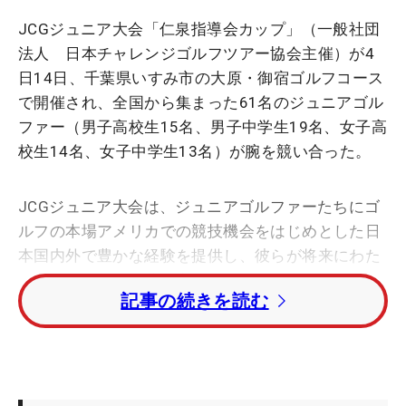
JCGジュニア大会「仁泉指導会カップ」（一般社団
法人 日本チャレンジゴルフツアー協会主催）が4
日14日、千葉県いすみ市の大原・御宿ゴルフコース
で開催され、全国から集まった61名のジュニアゴル
ファー（男子高校生15名、男子中学生19名、女子高
校生14名、女子中学生13名）が腕を競い合った。
JCGジュニア大会は、ジュニアゴルファーたちにゴ
ルフの本場アメリカでの競技機会をはじめとした日
本国内外で豊かな経験を提供し、彼らが将来にわた
って自己を超え、夢を実現できるよう支援すること
記事の続きを読む
を目的とし、大会を開催。アメリカのジュニアゴル
フ大会への派遣を通じて、ジュニアゴルファーたち
が異なる文化と競技スタイルに触れ、成長と学びの
機会を得ることを促進する。