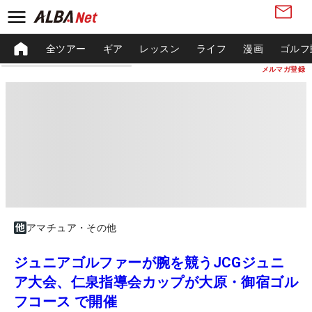
全ツアー
ギア
レッスン
ライフ
漫画
ゴルフ
メルマガ登録
アマチュア・その他
ジュニアゴルファーが腕を競うJCGジュニ
ア大会、仁泉指導会カップが大原・御宿ゴル
フコース で開催