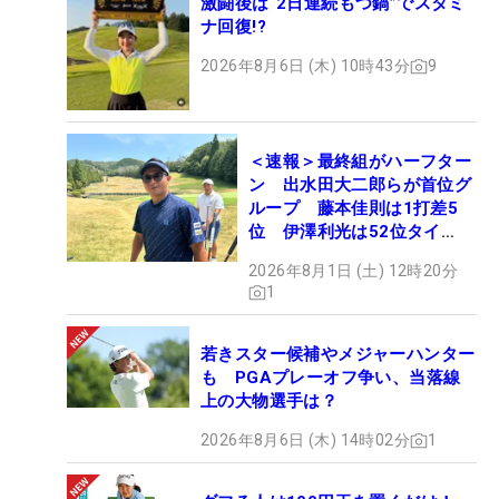
激闘後は“2日連続もつ鍋”でスタミ
ナ回復!?
2026年8月6日 (木) 10時43分
9
＜速報＞最終組がハーフター
ン 出水田大二郎らが首位グ
ループ 藤本佳則は1打差5
位 伊澤利光は52位タイ
【MAIN STAGE JOYX
2026年8月1日 (土) 12時20分
OPEN】
1
若きスター候補やメジャーハンター
も PGAプレーオフ争い、当落線
上の大物選手は？
2026年8月6日 (木) 14時02分
1