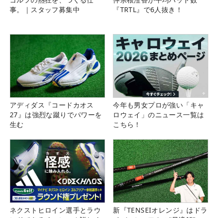
事。｜スタッフ募集中
『TRTL』で6人抜き！
アディダス『コードカオス
今年も男女プロが強い「キャ
27』は強烈な蹴りでパワーを
ロウェイ」のニュース一覧は
生む
こちら！
ネクストヒロイン選手とラウ
新『TENSEIオレンジ』はドラ