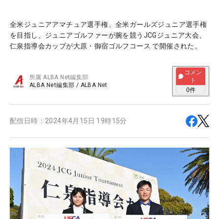
全米ジュニアアマチュア選手権、全米ガールズジュニア選手権
を目指し、ジュニアゴルファーが腕を競うJCGジュニア大会、
仁泉指導会カップが大原・御宿ゴルフコース で開催された。
コメン
所属
ALBA Net編集部
ト
ALBA Net編集部
/
ALBA Net
0
件
配信日時：
2024年4月15日 19時15分