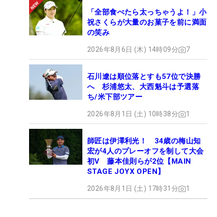
「全部食べたら太っちゃうよ！」小
祝さくらが大量のお菓子を前に満面
の笑み
2026年8月6日 (木) 14時09分
7
石川遼は順位落とすも57位で決勝
へ 杉浦悠太、大西魁斗は予選落
ち/米下部ツアー
2026年8月1日 (土) 10時38分
1
師匠は伊澤利光！ 34歳の梅山知
宏が4人のプレーオフを制して大会
初V 藤本佳則らが2位【MAIN
STAGE JOYX OPEN】
2026年8月1日 (土) 17時31分
1