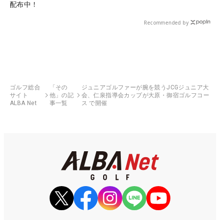
配布中！
Recommended by
ゴルフ総合
「その
ジュニアゴルファーが腕を競うJCGジュニア大
サイト
他」の記
会、仁泉指導会カップが大原・御宿ゴルフコー
ALBA Net
事一覧
ス で開催