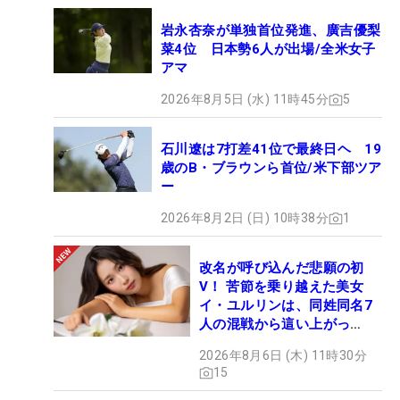
岩永杏奈が単独首位発進、廣吉優梨
菜4位 日本勢6人が出場/全米女子
アマ
2026年8月5日 (水) 11時45分
5
石川遼は7打差41位で最終日ヘ 19
歳のB・ブラウンら首位/米下部ツア
ー
2026年8月2日 (日) 10時38分
1
改名が呼び込んだ悲願の初
V！ 苦節を乗り越えた美女
イ・ユルリンは、同姓同名7
人の混戦から這い上がっ
た“新星ヒロイン”
2026年8月6日 (木) 11時30分
15