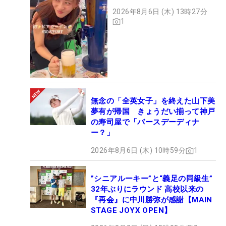
2026年8月6日 (木) 13時27分
1
無念の「全英女子」を終えた山下美
夢有が帰国 きょうだい揃って神戸
の寿司屋で「バースデーディナ
ー？」
2026年8月6日 (木) 10時59分
1
”シニアルーキー”と“義足の同級生”
32年ぶりにラウンド 高校以来の
『再会』に中川勝弥が感謝【MAIN
STAGE JOYX OPEN】