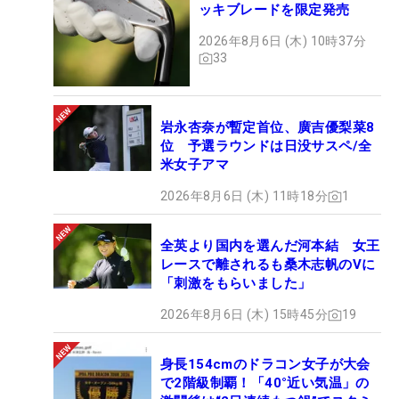
ッキブレードを限定発売
2026年8月6日 (木) 10時37分
33
岩永杏奈が暫定首位、廣吉優梨菜8
位 予選ラウンドは日没サスペ/全
米女子アマ
2026年8月6日 (木) 11時18分
1
全英より国内を選んだ河本結 女王
レースで離されるも桑木志帆のVに
「刺激をもらいました」
2026年8月6日 (木) 15時45分
19
身長154cmのドラコン女子が大会
で2階級制覇！「40°近い気温」の