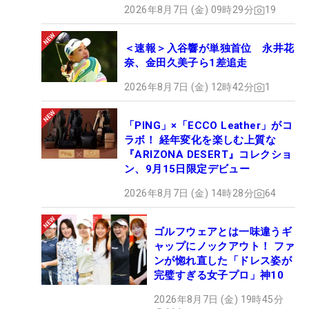
2026年8月7日 (金) 09時29分
19
＜速報＞入谷響が単独首位 永井花
奈、金田久美子ら1差追走
2026年8月7日 (金) 12時42分
1
「PING」×「ECCO Leather」がコ
ラボ！ 経年変化を楽しむ上質な
『ARIZONA DESERT』コレクショ
ン、9月15日限定デビュー
2026年8月7日 (金) 14時28分
64
ゴルフウェアとは一味違うギ
ャップにノックアウト！ ファ
ンが惚れ直した「ドレス姿が
完璧すぎる女子プロ」神10
2026年8月7日 (金) 19時45分