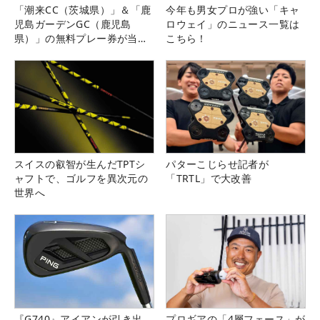
「潮来CC（茨城県）」＆「鹿
今年も男女プロが強い「キャ
児島ガーデンGC（鹿児島
ロウェイ」のニュース一覧は
県）」の無料プレー券が当た
こちら！
る！！
スイスの叡智が生んだTPTシ
パターこじらせ記者が
ャフトで、ゴルフを異次元の
「TRTL」で大改善
世界へ
『G740』アイアンが引き出
プロギアの「4層フェース」が