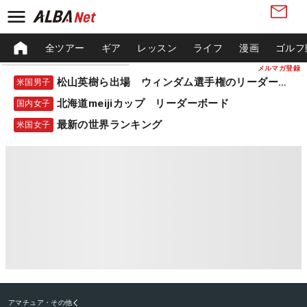
全ツアー
ギア
レッスン
ライフ
漫画
ゴルフ
メルマガ登録
松山英樹ら出場 ウィンダム選手権のリーダーボード
米国男子
北海道meijiカップ リーダーボード
国内女子
最新の世界ランキング
米国女子
アマチュア・その他