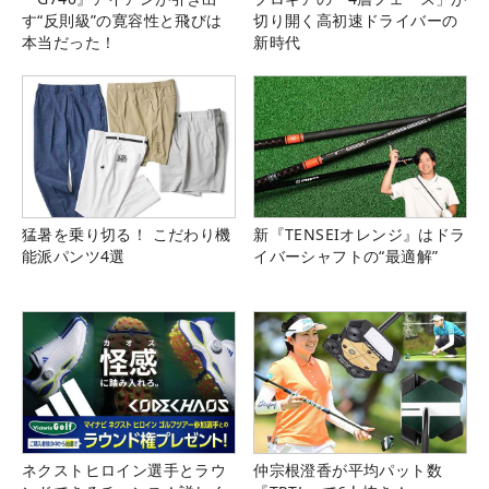
す“反則級”の寛容性と飛びは
切り開く高初速ドライバーの
本当だった！
新時代
猛暑を乗り切る！ こだわり機
新『TENSEIオレンジ』はドラ
能派パンツ4選
イバーシャフトの“最適解”
ネクストヒロイン選手とラウ
仲宗根澄香が平均パット数