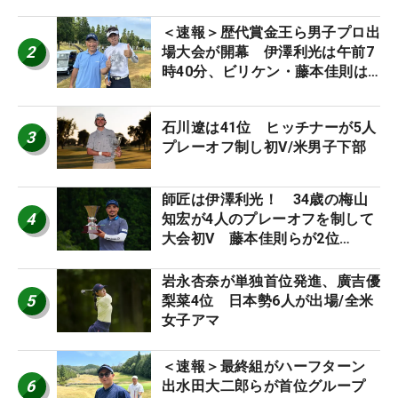
＜速報＞歴代賞金王ら男子プロ出
2
場大会が開幕 伊澤利光は午前7
時40分、ビリケン・藤本佳則は
午前9時30分にティオフ【MAIN
STAGE JOYX OPEN】
石川遼は41位 ヒッチナーが5人
3
プレーオフ制し初V/米男子下部
師匠は伊澤利光！ 34歳の梅山
4
知宏が4人のプレーオフを制して
大会初V 藤本佳則らが2位
【MAIN STAGE JOYX OPEN】
岩永杏奈が単独首位発進、廣吉優
5
梨菜4位 日本勢6人が出場/全米
女子アマ
＜速報＞最終組がハーフターン
6
出水田大二郎らが首位グループ