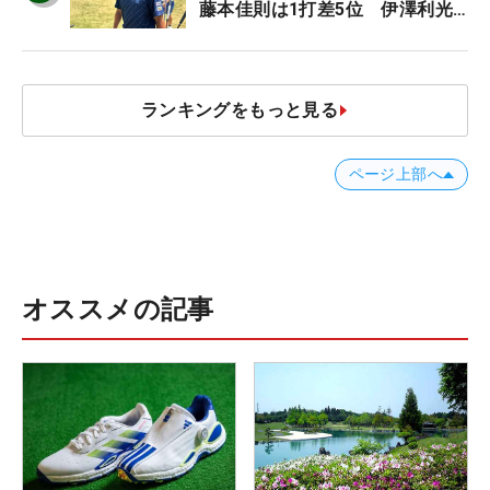
藤本佳則は1打差5位 伊澤利光
は52位タイ【MAIN STAGE
JOYX OPEN】
ランキングをもっと見る
ページ上部へ
オススメの記事