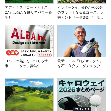
アディダス『コードカオス
インター5分、都心から60分
27』は強烈な蹴りでパワーを
のフラットな美観コース。大
生む
栄カントリー俱楽部（千葉
県）
ゴルフの熱狂を、つくる仕
最新モデル『FJクオンタム』
事。｜スタッフ募集中
を石井良介プロがチェック