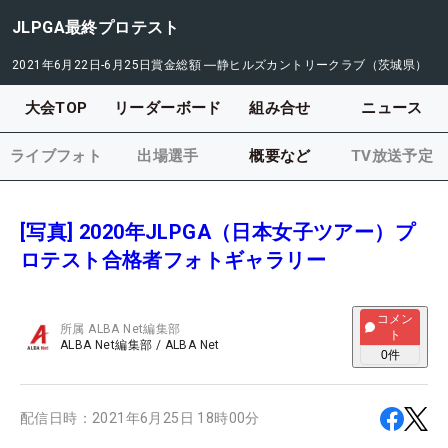
JLPGA最終プロテスト
2021年6月22日-6月25日
賞金総額
―
静ヒルズカントリークラブ（茨城県）
大会TOP
リーダーボード
組み合せ
ニュース
ライブフォト
出場選手
概要など
TV放送予定
[写真] 2020年JLPGA（日本女子ツアー）プ
ロテスト合格者フォトギャラリー
コメン
所属
ALBA Net編集部
ト
ALBA Net編集部
/
ALBA Net
0
件
配信日時：
2021年6月25日 18時00分