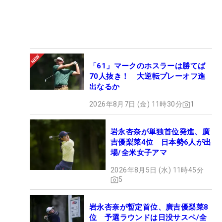
「61」マークのホスラーは勝てば
70人抜き！ 大逆転プレーオフ進
出なるか
2026年8月7日 (金) 11時30分
1
岩永杏奈が単独首位発進、廣
吉優梨菜4位 日本勢6人が出
場/全米女子アマ
2026年8月5日 (水) 11時45分
5
岩永杏奈が暫定首位、廣吉優梨菜8
位 予選ラウンドは日没サスペ/全