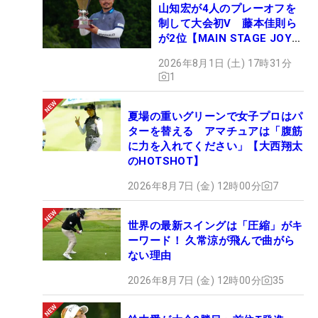
山知宏が4人のプレーオフを
制して大会初V 藤本佳則ら
が2位【MAIN STAGE JOYX
OPEN】
2026年8月1日 (土) 17時31分
1
夏場の重いグリーンで女子プロはパ
ターを替える アマチュアは「腹筋
に力を入れてください」【大西翔太
のHOTSHOT】
2026年8月7日 (金) 12時00分
7
世界の最新スイングは「圧縮」がキ
ーワード！ 久常涼が飛んで曲がら
ない理由
2026年8月7日 (金) 12時00分
35