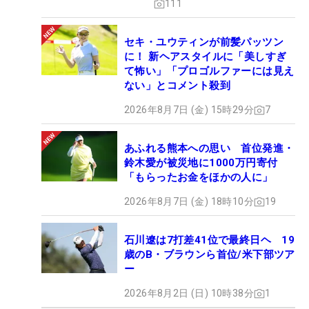
111
セキ・ユウティンが前髪パッツン
に！ 新ヘアスタイルに「美しすぎ
て怖い」「プロゴルファーには見え
ない」とコメント殺到
2026年8月7日 (金) 15時29分
7
あふれる熊本への思い 首位発進・
鈴木愛が被災地に1000万円寄付
「もらったお金をほかの人に」
2026年8月7日 (金) 18時10分
19
石川遼は7打差41位で最終日ヘ 19
歳のB・ブラウンら首位/米下部ツア
ー
2026年8月2日 (日) 10時38分
1