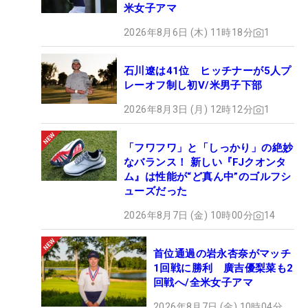
米女子アマ
2026年8月6日 (木) 11時18分
1
石川遼は41位 ヒッチナーが5人プ
レーオフ制し初V/米男子下部
2026年8月3日 (月) 12時12分
1
「フワフワ」と「しっかり」の絶妙
なバランス！ 新しい『FJクオンタ
ム』は性能が“ど真ん中”のゴルフシ
ューズだった
2026年8月7日 (金) 10時00分
14
首位通過の岩永杏奈がマッチ
1回戦に勝利 廣吉優梨菜も2
回戦へ/全米女子アマ
2026年8月7日 (金) 10時04分