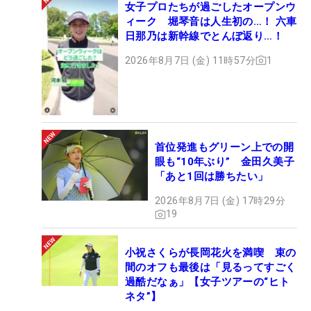
女子プロたちが過ごしたオープンウ
ィーク 堀琴音は人生初の…！ 六車
日那乃は新幹線でとんぼ返り…！
2026年8月7日 (金) 11時57分
1
首位発進もグリーン上での開
眼も“10年ぶり” 金田久美子
「あと1回は勝ちたい」
2026年8月7日 (金) 17時29分
19
小祝さくらが長岡花火を満喫 束の
間のオフも最後は「見るってすごく
過酷だなぁ」【女子ツアーの“ヒト
ネタ”】