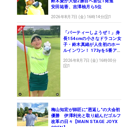
鈴木愛が大会2勝目へ首位T発進
安田祐香、吉澤柚月ら5位
2026年8月7日 (金) 16時14分
1
「パーティーしようぜ！」身
長154cmの小さなドラコン女
子・鈴木真緒が人生初のホー
ルインワン！ 173yを5番アイ
アンで会心のショット
2026年8月7日 (金) 16時00分
1
梅山知宏が師匠に“恩返し”の大会初
優勝 伊澤利光と取り組んだゴルフ
改革の日々【MAIN STAGE JOYX