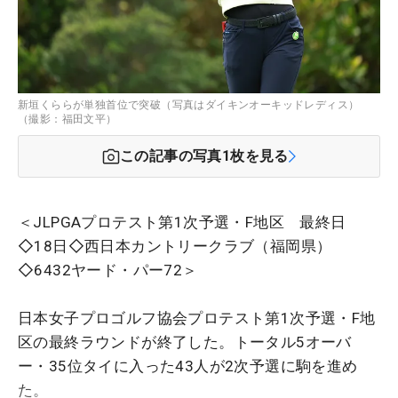
新垣くららが単独首位で突破（写真はダイキンオーキッドレディス）
（撮影：福田文平）
この記事の写真
1
枚を見る
＜JLPGAプロテスト第1次予選・F地区 最終日
◇18日◇西日本カントリークラブ（福岡県）
◇6432ヤード・パー72＞
日本女子プロゴルフ協会プロテスト第1次予選・F地
区の最終ラウンドが終了した。トータル5オーバ
ー・35位タイに入った43人が2次予選に駒を進め
た。