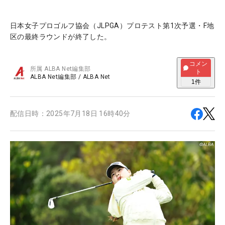
日本女子プロゴルフ協会（JLPGA）プロテスト第1次予選・F地
区の最終ラウンドが終了した。
コメン
所属
ALBA Net編集部
ト
ALBA Net編集部
/
ALBA Net
1
件
配信日時：
2025年7月18日 16時40分