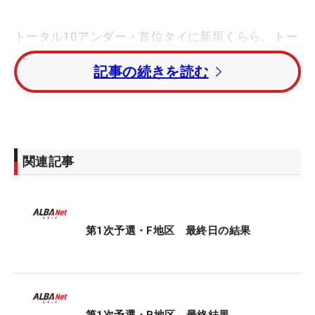
トータル10アンダー・首位タイに新垣くらら。トー
タル5アンダー・2位に女子プロ荒木優奈の妹・七
記事の続きを読む
海、トータル3アンダー・3位タイに宮内美空、藤原
奈々が続いた。
プロテスト初受験の17歳・吉崎マーナ（眞夏）はト
ータルイーブンパー・10位タイ。マイナビ ネクスト
関連記事
ヒロインゴルフツアー勢・平畑佳子も同順位で1次
を終えた。同ツアー通算2勝の池羽陽向、同2勝の山
本彩乃はトータル4オーバー・28位タイで突破し
た。
第1次予選・F地区 最終日の結果
齊藤妙、中野なゆはトータル8オーバー・54位タイ
で第1次予選敗退となった。
第1次予選・B地区 最終結果