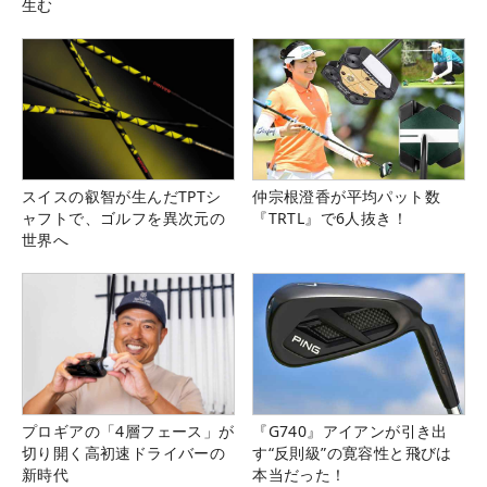
生む
スイスの叡智が生んだTPTシ
仲宗根澄香が平均パット数
ャフトで、ゴルフを異次元の
『TRTL』で6人抜き！
世界へ
プロギアの「4層フェース」が
『G740』アイアンが引き出
切り開く高初速ドライバーの
す“反則級”の寛容性と飛びは
新時代
本当だった！