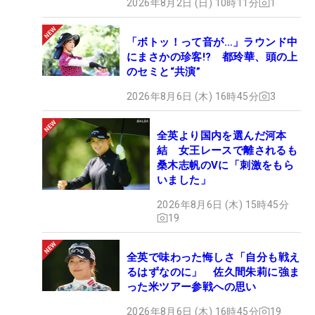
2026年8月2日 (日) 10時11分
1
「ボトッ！って音が…」ラウンド中
にまさかの珍客!? 都玲華、頭の上
のセミと“共演”
2026年8月6日 (木) 16時45分
3
全英より国内を選んだ河本
結 女王レースで離されるも
桑木志帆のVに「刺激をもら
いました」
2026年8月6日 (木) 15時45分
19
全英で味わった悔しさ「自分も戦え
るはずなのに」 佐久間朱莉に強ま
った米ツアー参戦への思い
2026年8月6日 (木) 16時45分
19