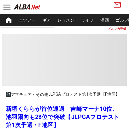
全ツアー
ギア
レッスン
ライフ
漫画
ゴルフ
メルマガ登録
JLPGAプロテスト第1次予選【F地区】
アマチュア・その他
新垣くららが首位通過 吉崎マーナ10位、
池羽陽向も28位で突破【JLPGAプロテスト
第1次予選・F地区】