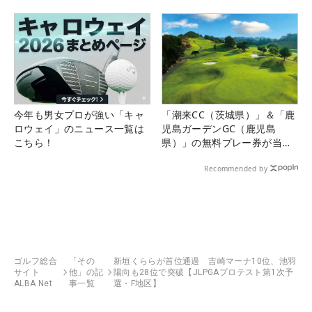
今年も男女プロが強い「キャ
「潮来CC（茨城県）」＆「鹿
ロウェイ」のニュース一覧は
児島ガーデンGC（鹿児島
こちら！
県）」の無料プレー券が当た
る！！
Recommended by
ゴルフ総合
「その
新垣くららが首位通過 吉崎マーナ10位、池羽
サイト
他」の記
陽向も28位で突破【JLPGAプロテスト第1次予
ALBA Net
事一覧
選・F地区】