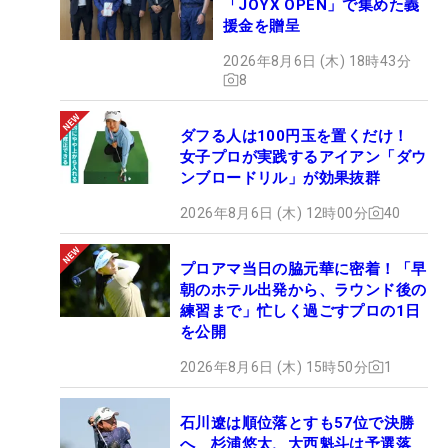
「JOYX OPEN」で集めた義
援金を贈呈
2026年8月6日 (木) 18時43分
8
ダフる人は100円玉を置くだけ！
女子プロが実践するアイアン「ダウ
ンブロードリル」が効果抜群
2026年8月6日 (木) 12時00分
40
プロアマ当日の脇元華に密着！「早
朝のホテル出発から、ラウンド後の
練習まで」忙しく過ごすプロの1日
を公開
2026年8月6日 (木) 15時50分
1
石川遼は順位落とすも57位で決勝
へ 杉浦悠太、大西魁斗は予選落