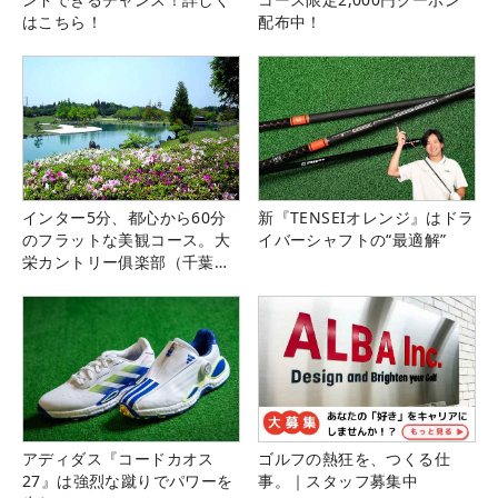
はこちら！
配布中！
インター5分、都心から60分
新『TENSEIオレンジ』はドラ
のフラットな美観コース。大
イバーシャフトの“最適解”
栄カントリー俱楽部（千葉
県）
アディダス『コードカオス
ゴルフの熱狂を、つくる仕
27』は強烈な蹴りでパワーを
事。｜スタッフ募集中