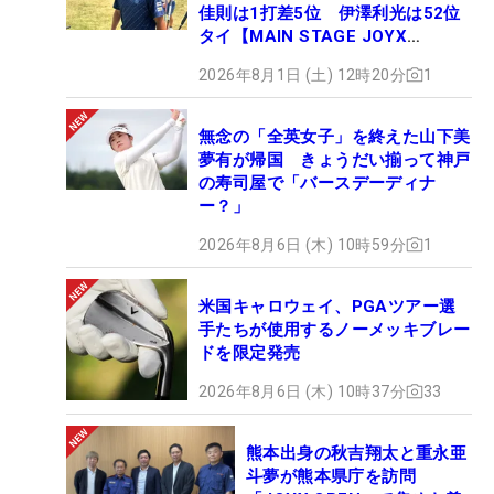
佳則は1打差5位 伊澤利光は52位
タイ【MAIN STAGE JOYX
OPEN】
2026年8月1日 (土) 12時20分
1
無念の「全英女子」を終えた山下美
夢有が帰国 きょうだい揃って神戸
の寿司屋で「バースデーディナ
ー？」
2026年8月6日 (木) 10時59分
1
米国キャロウェイ、PGAツアー選
手たちが使用するノーメッキブレー
ドを限定発売
2026年8月6日 (木) 10時37分
33
熊本出身の秋吉翔太と重永亜
斗夢が熊本県庁を訪問