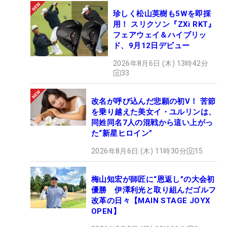
珍しく松山英樹も5Wを即採
用！ スリクソン『ZXi RKT』
フェアウェイ＆ハイブリッ
ド、9月12日デビュー
2026年8月6日 (木) 13時42分
33
改名が呼び込んだ悲願の初V！ 苦節
を乗り越えた美女イ・ユルリンは、
同姓同名7人の混戦から這い上がっ
た“新星ヒロイン”
2026年8月6日 (木) 11時30分
15
梅山知宏が師匠に“恩返し”の大会初
優勝 伊澤利光と取り組んだゴルフ
改革の日々【MAIN STAGE JOYX
OPEN】