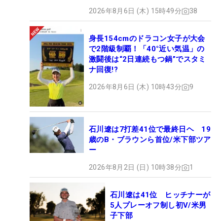
2026年8月6日 (木) 15時49分
38
身長154cmのドラコン女子が大会
で2階級制覇！「40°近い気温」の
激闘後は“2日連続もつ鍋”でスタミ
ナ回復!?
2026年8月6日 (木) 10時43分
9
石川遼は7打差41位で最終日ヘ 19
歳のB・ブラウンら首位/米下部ツア
ー
2026年8月2日 (日) 10時38分
1
石川遼は41位 ヒッチナーが
5人プレーオフ制し初V/米男
子下部