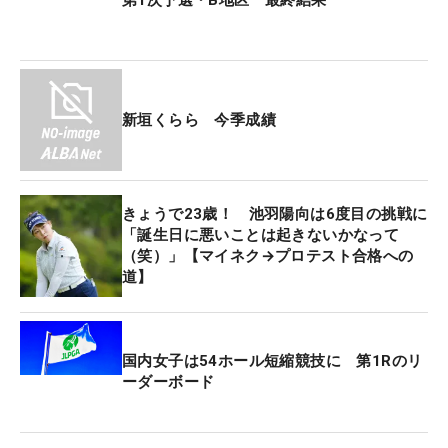
第1次予選は7～8月に6地区で行われ、それぞれの上
位者が9月の2次予選（3地区）に進出。2次を勝ち上
がった選手は11月4日から始まる最終プロテスト
（岡山県・JFE瀬戸内海ゴルフ倶楽部）に進む。
新垣くらら 今季成績
きょうで23歳！ 池羽陽向は6度目の挑戦に
「誕生日に悪いことは起きないかなって
（笑）」【マイネク→プロテスト合格への
道】
国内女子は54ホール短縮競技に 第1Rのリ
ーダーボード