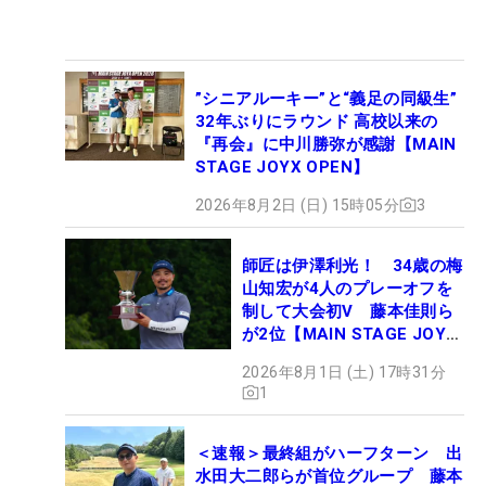
”シニアルーキー”と“義足の同級生”
32年ぶりにラウンド 高校以来の
『再会』に中川勝弥が感謝【MAIN
STAGE JOYX OPEN】
2026年8月2日 (日) 15時05分
3
師匠は伊澤利光！ 34歳の梅
山知宏が4人のプレーオフを
制して大会初V 藤本佳則ら
が2位【MAIN STAGE JOYX
OPEN】
2026年8月1日 (土) 17時31分
1
＜速報＞最終組がハーフターン 出
水田大二郎らが首位グループ 藤本