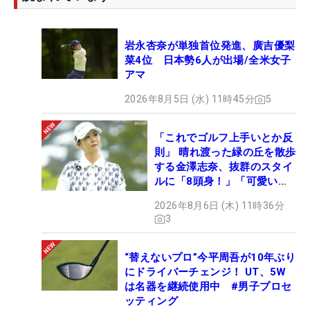
岩永杏奈が単独首位発進、廣吉優梨
菜4位 日本勢6人が出場/全米女子
アマ
2026年8月5日 (水) 11時45分
5
「これでゴルフ上手いとか反
則」 晴れ渡った緑の丘を散歩
する金澤志奈、抜群のスタイ
ルに「8頭身！」「可愛いに
も程がある」
2026年8月6日 (木) 11時36分
3
“替えないプロ”今平周吾が10年ぶり
にドライバーチェンジ！ UT、5W
は名器を継続使用中 #男子プロセ
ッティング