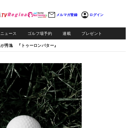
メルマガ登録
ログイン
Sニュース
ゴルフ場予約
連載
プレゼント
感が秀逸 『トゥーロンパター』