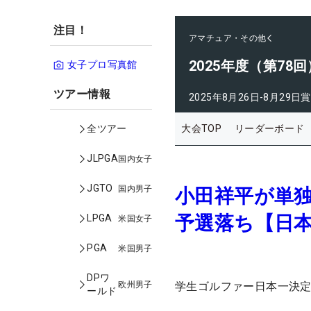
注目！
アマチュア・その他
2025年度（第7
女子プロ写真館
ツアー情報
2025年8月26日-8月29日
賞
大会TOP
リーダーボード
全ツアー
JLPGA
国内女子
JGTO
国内男子
小田祥平が単
予選落ち【日
LPGA
米国女子
PGA
米国男子
DPワ
欧州男子
学生ゴルファー日本一決定
ールド