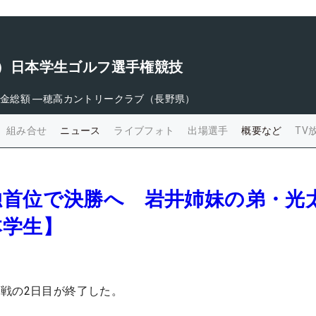
8回）日本学生ゴルフ選手権競技
金総額
―
穂高カントリークラブ（長野県）
組み合せ
ニュース
ライブフォト
出場選手
概要など
TV
独首位で決勝へ 岩井姉妹の弟・光
本学生】
戦の2日目が終了した。