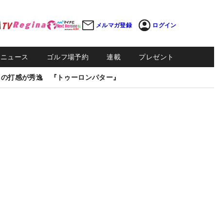
メルマガ登録
ログイン
Sニュース
ゴルフ場予約
連載
プレゼント
しの打感が秀逸 『トゥーロンパター』