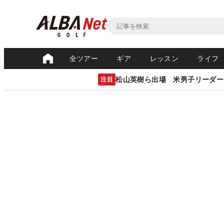
全ツアー
ギア
レッスン
ライフ
松山英樹ら出場 米男子リーダー
注目