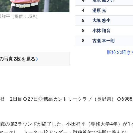
4
清水 蔵之介
4
湯原 光
祥平（提供：JGA）
8
大塚 悠生
8
小林 翔音
8
古瀬 幸一朗
順位の続き
の写真
2
枚を見る
技 2日目◇27日◇穂高カントリークラブ（長野県）◇698
戦の第2ラウンドが終了した。小田祥平（専修大学4年）が1
をマークし、トータル12アンダー・単独首位で決勝に進んだ。