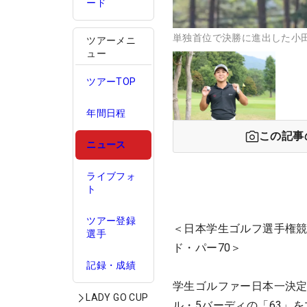
ード
単独首位で決勝に進出した小田
ツアーメニ
ュー
ツアーTOP
年間日程
この記事
ニュース
ライブフォ
ト
ツアー登録
＜日本学生ゴルフ選手権競
選手
ド・パー70＞
記録・成績
学生ゴルファー日本一決定
LADY GO CUP
ル・5バーディの「63」