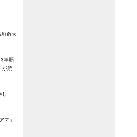
石垣敢大
3年覇
）が続
過し
アマ」