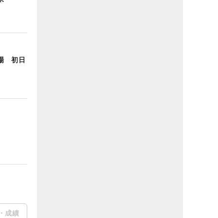
場 初日
・成績