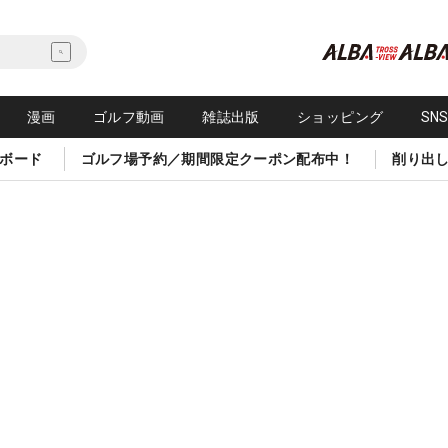
漫画
ゴルフ動画
雑誌出版
ショッピング
SN
ボード
ゴルフ場予約／期間限定クーポン配布中！
削り出