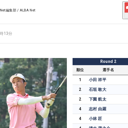
 Net編集部
/
ALBA Net
7時13分
Round
2
順位
選手名
1
小田 祥平
2
石垣 敢大
2
下園 航太
4
志村 由羅
4
小林 匠