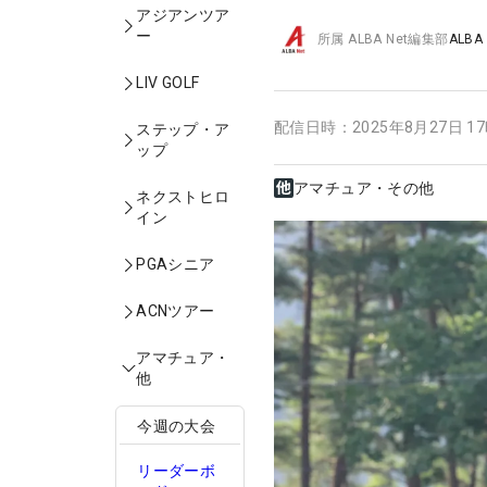
アジアンツア
ー
所属
ALBA Net編集部
ALBA
LIV GOLF
配信日時：
2025年8月27日 1
ステップ・ア
ップ
アマチュア・その他
ネクストヒロ
イン
PGAシニア
ACNツアー
アマチュア・
他
今週の大会
リーダーボ