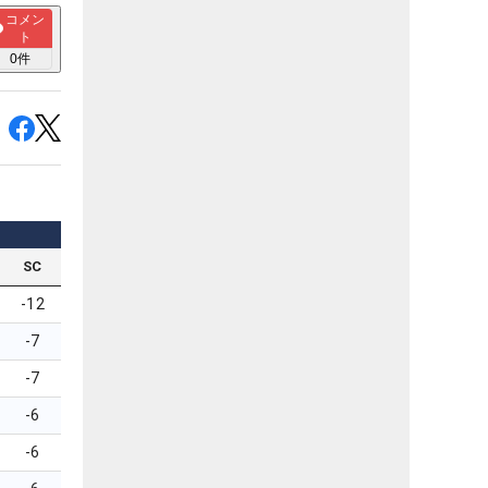
コメン
ト
0
件
SC
-12
-7
-7
-6
-6