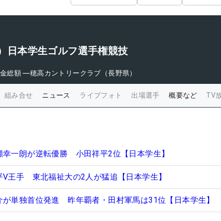
8回）日本学生ゴルフ選手権競技
金総額
―
穂高カントリークラブ（長野県）
組み合せ
ニュース
ライブフォト
出場選手
概要など
TV
瀬幸一朗が逆転優勝 小田祥平2位【日本学生】
平V王手 東北福祉大の2人が猛追【日本学生】
介が単独首位発進 昨年覇者・田村軍馬は31位【日本学生】