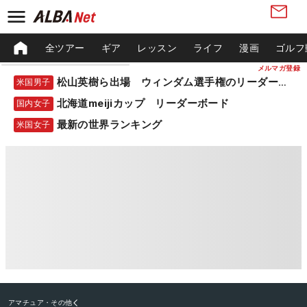
全ツアー
ギア
レッスン
ライフ
漫画
ゴルフ
メルマガ登録
松山英樹ら出場 ウィンダム選手権のリーダーボード
米国男子
北海道meijiカップ リーダーボード
国内女子
最新の世界ランキング
米国女子
アマチュア・その他