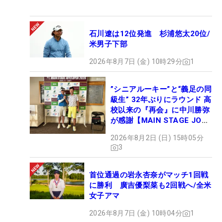
石川遼は12位発進 杉浦悠太20位/
米男子下部
2026年8月7日 (金) 10時29分
1
”シニアルーキー”と“義足の同
級生” 32年ぶりにラウンド 高
校以来の『再会』に中川勝弥
が感謝【MAIN STAGE JOYX
OPEN】
2026年8月2日 (日) 15時05分
3
首位通過の岩永杏奈がマッチ1回戦
に勝利 廣吉優梨菜も2回戦へ/全米
女子アマ
2026年8月7日 (金) 10時04分
1