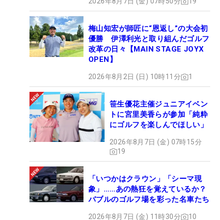
2026年8月7日 (金) 07時50分
19
梅山知宏が師匠に“恩返し”の大会初
優勝 伊澤利光と取り組んだゴルフ
改革の日々【MAIN STAGE JOYX
OPEN】
2026年8月2日 (日) 10時11分
1
笹生優花主催ジュニアイベン
トに宮里美香らが参加「純粋
にゴルフを楽しんでほしい」
2026年8月7日 (金) 07時15分
19
「いつかはクラウン」「シーマ現
象」……あの熱狂を覚えているか？
バブルのゴルフ場を彩った名車たち
2026年8月7日 (金) 11時30分
10