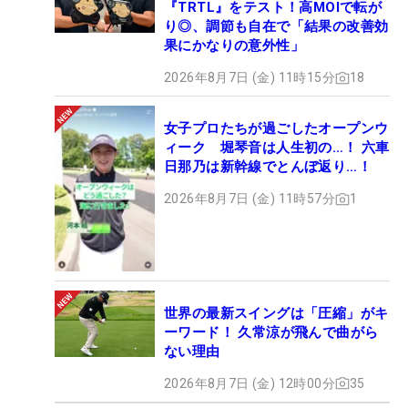
『TRTL』をテスト！高MOIで転が
り◎、調節も自在で「結果の改善効
果にかなりの意外性」
2026年8月7日 (金) 11時15分
18
女子プロたちが過ごしたオープンウ
ィーク 堀琴音は人生初の…！ 六車
日那乃は新幹線でとんぼ返り…！
2026年8月7日 (金) 11時57分
1
世界の最新スイングは「圧縮」がキ
ーワード！ 久常涼が飛んで曲がら
ない理由
2026年8月7日 (金) 12時00分
35