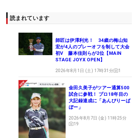
読まれています
師匠は伊澤利光！ 34歳の梅山知
宏が4人のプレーオフを制して大会
初V 藤本佳則らが2位【MAIN
STAGE JOYX OPEN】
2026年8月1日 (土) 17時31分
1
金田久美子がツアー通算500
試合に参戦！ プロ18年目の
大記録達成に「あんびりーば
ぼー」
2026年8月7日 (金) 11時25分
19