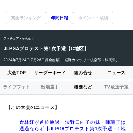
賞金ランキング
年間日程
ポイント・成績
アマチュア・その他
JLPGAプロテスト第1次予選【C地区】
2024年7月24日-7月26日
賞金総額
―
裾野カンツリー倶楽部（静岡県）
大会TOP
リーダーボード
組み合せ
ニュース
ライブフォト
出場選手
概要など
TV放送予定
【この大会のニュース】
倉林紅が首位通過 渋野日向子の妹・暉璃子は
通過ならず【JLPGAプロテスト第1次予選・C地