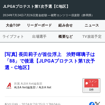
JLPGAプロテスト第1次予選【C地区】
2024年7月24日-7月26日
賞金総額
―
裾野カンツリー倶楽部（静岡県）
大会TOP
リーダーボード
組み合せ
ニュース
ライブフォト
出場選手
概要など
TV放送予定
[写真] 長田莉子が首位浮上 渋野暉璃子は
「88」で後退【JLPGAプロテスト第1次予
選・C地区】
コメン
所属
ALBA Net編集部
ト
ALBA Net編集部
/
ALBA Net
0
件
配信日時：
2024年7月25日 17時04分