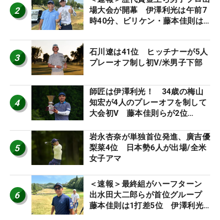
2
場大会が開幕 伊澤利光は午前7
時40分、ビリケン・藤本佳則は
午前9時30分にティオフ【MAIN
STAGE JOYX OPEN】
石川遼は41位 ヒッチナーが5人
3
プレーオフ制し初V/米男子下部
師匠は伊澤利光！ 34歳の梅山
4
知宏が4人のプレーオフを制して
大会初V 藤本佳則らが2位
【MAIN STAGE JOYX OPEN】
岩永杏奈が単独首位発進、廣吉優
5
梨菜4位 日本勢6人が出場/全米
女子アマ
＜速報＞最終組がハーフターン
6
出水田大二郎らが首位グループ
藤本佳則は1打差5位 伊澤利光
は52位タイ【MAIN STAGE