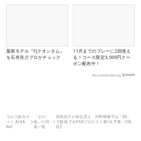
県）
最新モデル『FJクオンタム』
11月までのプレーに2回使え
を石井良介プロがチェック
る！コース限定3,500円クー
ポン配布中！
Recommended by
ゴルフ総合サ
「その
長田莉子が首位浮上 渋野暉璃子は「88」
イト ALBA
他」の写
で後退【JLPGAプロテスト第1次予選・C地
Net
真一覧
区】