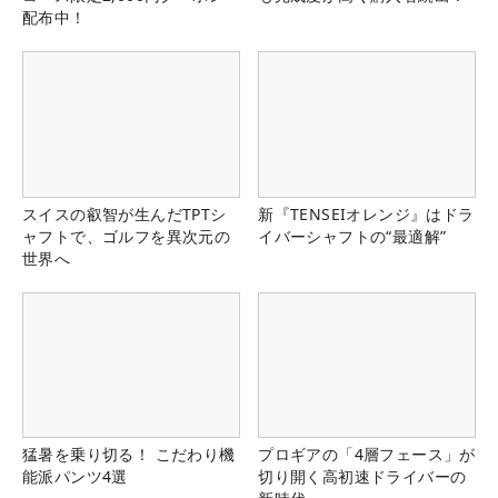
配布中！
スイスの叡智が生んだTPTシ
新『TENSEIオレンジ』はドラ
ャフトで、ゴルフを異次元の
イバーシャフトの“最適解”
世界へ
猛暑を乗り切る！ こだわり機
プロギアの「4層フェース」が
能派パンツ4選
切り開く高初速ドライバーの