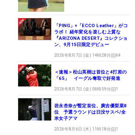
「PING」×「ECCO Leather」がコ
ラボ！ 経年変化を楽しむ上質な
『ARIZONA DESERT』コレクショ
ン、9月15日限定デビュー
2026年8月7日 (金) 14時28分
64
＜速報＞松山英樹は首位と4打差の
「65」 イーグル奪取で好発進
2026年8月7日 (金) 06時59分
1
岩永杏奈が暫定首位、廣吉優梨菜8
位 予選ラウンドは日没サスペ/全
米女子アマ
2026年8月6日 (木) 11時18分
1