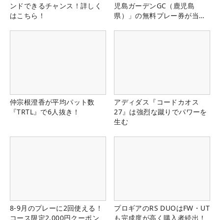
ンドできるチャンス！詳しく
児島ガーデンGC（鹿児島
はこちら！
県）」の無料プレー券が当た
る！！
仲宗根澄香が平均パット数
アディダス『コードカオス
『TRTL』で6人抜き！
27』は強烈な蹴りでパワーを
生む
8-9月のプレーに2回使える！
プロギアのRS DUOはFW・UT
コース限定2,000円クーポン
も完成度が高く購入者続出！