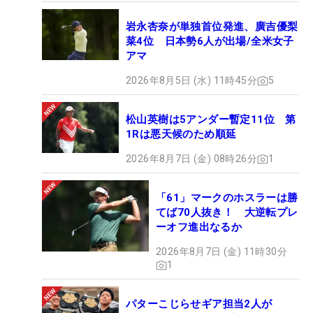
岩永杏奈が単独首位発進、廣吉優梨
菜4位 日本勢6人が出場/全米女子
アマ
2026年8月5日 (水) 11時45分
5
松山英樹は5アンダー暫定11位 第
1Rは悪天候のため順延
2026年8月7日 (金) 08時26分
1
「61」マークのホスラーは勝
てば70人抜き！ 大逆転プレ
ーオフ進出なるか
2026年8月7日 (金) 11時30分
1
パターこじらせギア担当2人が