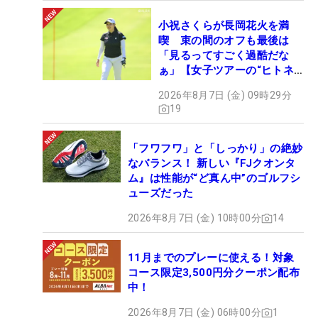
小祝さくらが長岡花火を満
喫 束の間のオフも最後は
「見るってすごく過酷だな
ぁ」【女子ツアーの“ヒトネ
タ”】
2026年8月7日 (金) 09時29分
19
「フワフワ」と「しっかり」の絶妙
なバランス！ 新しい『FJクオンタ
ム』は性能が“ど真ん中”のゴルフシ
ューズだった
2026年8月7日 (金) 10時00分
14
11月までのプレーに使える！対象
コース限定3,500円分クーポン配布
中！
2026年8月7日 (金) 06時00分
1