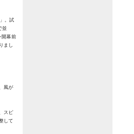
プ」。試
で並
ン開幕前
りまし
、風が
、スピ
整して