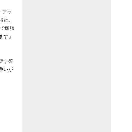
・アッ
得た。
ので頑張
ます」
話す須
争いが