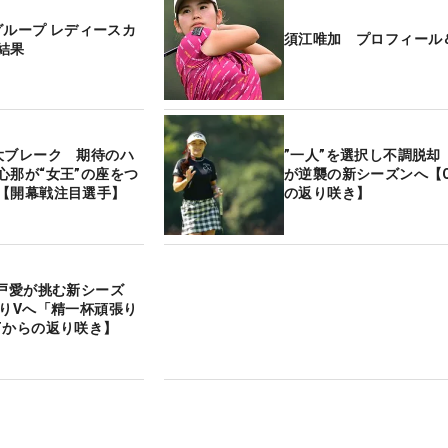
Pグループ レディースカ
須江唯加 プロフィール
結果
大ブレーク 期待のハ
”一人”を選択し不調脱却
心那が“女王”の座をつ
が逆襲の新シーズンへ【
【開幕戦注目選手】
の返り咲き】
木戸愛が挑む新シーズ
ぶりVへ「精一杯頑張り
Tからの返り咲き】