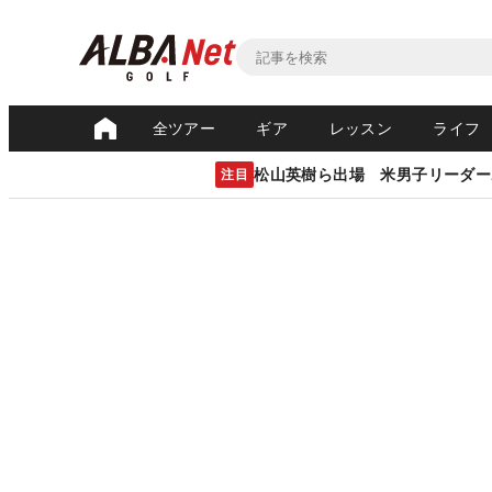
全ツアー
ギア
レッスン
ライフ
松山英樹ら出場 米男子リーダー
注目