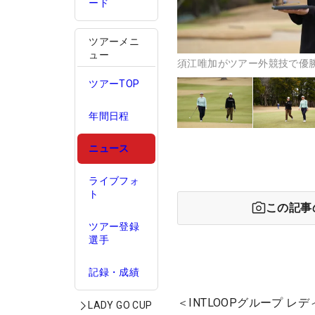
ード
ツアーメニ
ュー
須江唯加がツアー外競技で優
ツアーTOP
年間日程
ニュース
ライブフォ
ト
この記事
ツアー登録
選手
記録・成績
＜INTLOOPグループ 
LADY GO CUP