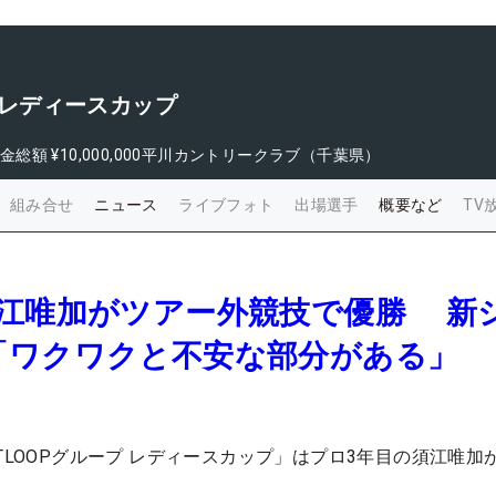
プ レディースカップ
金総額
¥10,000,000
平川カントリークラブ（千葉県）
組み合せ
ニュース
ライブフォト
出場選手
概要など
TV
須江唯加がツアー外競技で優勝 新
「ワクワクと不安な部分がある」
TLOOPグループ レディースカップ」はプロ3年目の須江唯加