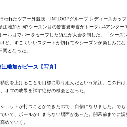
行われたツアー外競技「INTLOOPグループ レディースカッ
須江唯加と同2シーズン目の皆吉愛寿香がトータル4アンダー
ホール目でパーをセーブした須江が大会を制した。「シーズ
たけど、すごくいいスタートが切れて今シーズンが楽しみにな
日間となった。
須江唯加がピース【写真】
の精度を上げることを目標に取り組んだという須江。この日は
中、オフの成果を試す絶好の機会となった。
いショットが打つことができたので、自信になりました。でも
んでいて、ボールが止まらない場面があった。開幕前までに調
を高めていく。