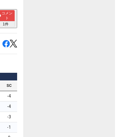
コメン
ト
1
件
SC
-4
-4
-3
-1