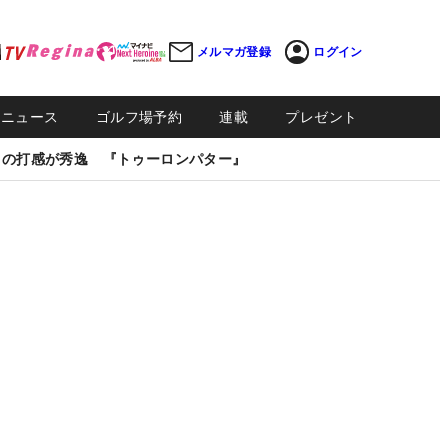
メルマガ登録
ログイン
Sニュース
ゴルフ場予約
連載
プレゼント
しの打感が秀逸 『トゥーロンパター』