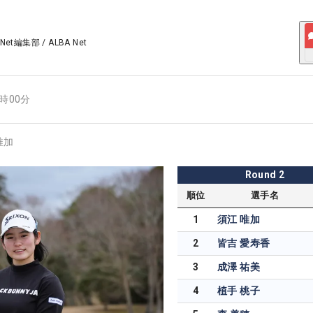
 Net編集部
/
ALBA Net
3時00分
唯加
Round
2
順位
選手名
1
須江 唯加
2
皆吉 愛寿香
3
成澤 祐美
4
植手 桃子