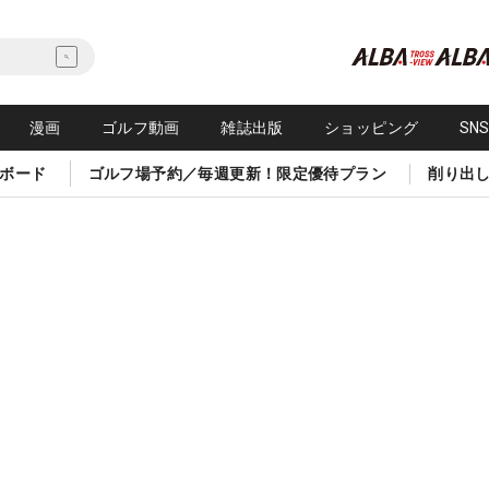
漫画
ゴルフ動画
雑誌出版
ショッピング
SN
ボード
ゴルフ場予約／毎週更新！限定優待プラン
削り出