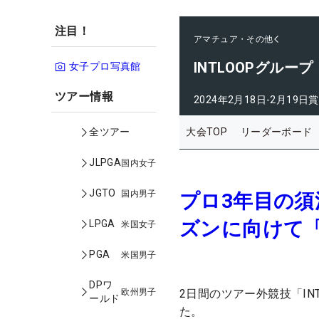
注目！
アマチュア・その他
INTLOOPグルー
女子プロ写真館
ツアー情報
2024年2月18日-2月19日
賞
大会TOP
リーダーボード
全ツアー
JLPGA
国内女子
JGTO
国内男子
プロ3年目の
ズンに向けて
LPGA
米国女子
PGA
米国男子
DPワ
欧州男子
2日間のツアー外競技「IN
ールド
た。