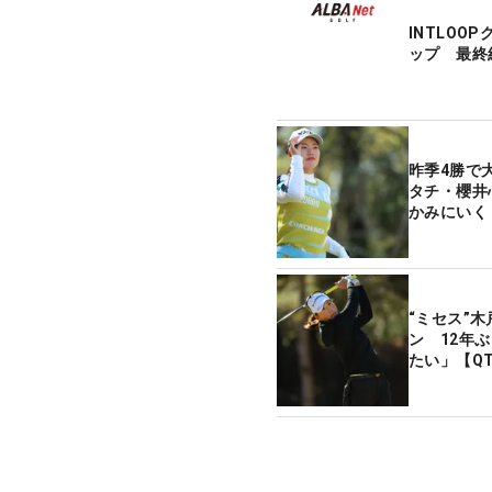
INTLOO
ップ 最終
昨季4勝で
タチ・櫻井
かみにいく
“ミセス”
ン 12年
たい」【Q