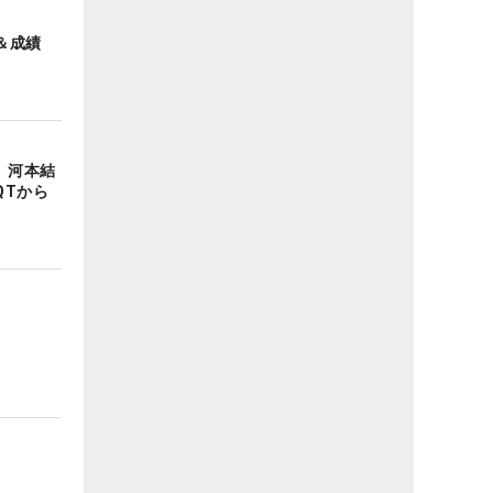
＆成績
 河本結
QTから