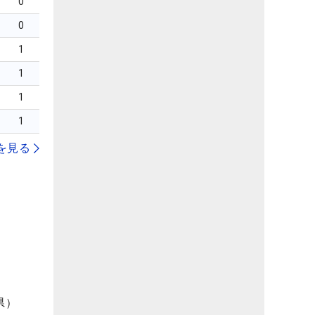
0
0
1
1
1
1
を見る
県）