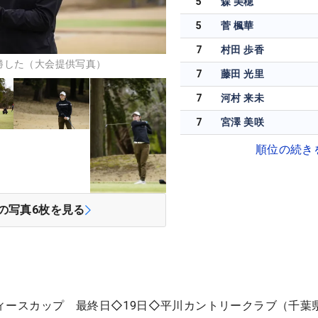
5
森 美穂
5
菅 楓華
7
村田 歩香
勝した（大会提供写真）
7
藤田 光里
7
河村 来未
7
宮澤 美咲
順位の続き
の写真
6
枚を見る
レディースカップ 最終日◇19日◇平川カントリークラブ（千葉