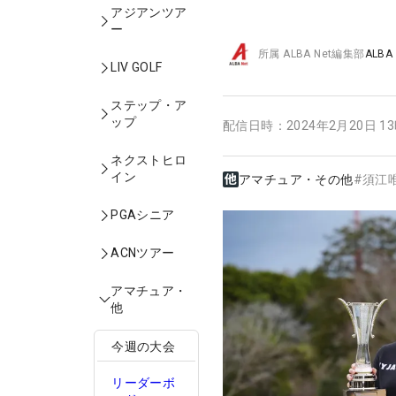
アジアンツア
ー
所属
ALBA Net編集部
ALBA
LIV GOLF
ステップ・ア
ップ
配信日時：
2024年2月20日 1
ネクストヒロ
イン
アマチュア・その他
#
須江
PGAシニア
ACNツアー
アマチュア・
他
今週の大会
リーダーボ