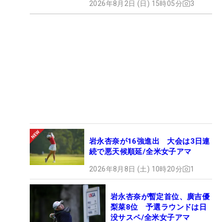
2026年8月2日 (日) 15時05分
3
岩永杏奈が16強進出 大会は3日連
続で悪天候順延/全米女子アマ
2026年8月8日 (土) 10時20分
1
岩永杏奈が暫定首位、廣吉優
梨菜8位 予選ラウンドは日
没サスペ/全米女子アマ