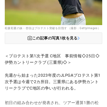
松森彩夏の妹・杏佳はプロテスト突破を目指す （撮影：GettyImages）
この記事の写真
1
枚を見る
＜プロテスト第1次予選 C地区 事前情報◇25日◇
伊勢カントリークラブ (三重県)◇＞
先週から始まった2023年度のJLPGAプロテスト第1
次予選は今週で2カ所目。三重県にある
伊勢カント
リークラブ
でC地区の争いが行われる。
初日の組み合わせが発表され、ツアー通算1勝の松