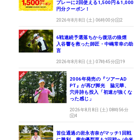
プレーに2回使える1,500円＆1,000
円分クーポン！
2026年8月8日 (土) 06時00分
2
6戦連続予選落ちから復活の狼煙
入谷響を救った師匠・中嶋常幸の助
言
2026年8月8日 (土) 07時45分
19
2006年発売の『ツアーAD
PT』が再び脚光 脇元華、
穴井詩も投入「初速が強くな
った感じ」
2026年8月8日 (土) 08時56分
4
首位通過の岩永杏奈がマッチ1回戦
に勝利 廣吉優梨菜も2回戦へ/全米