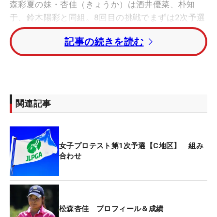
森彩夏の妹・杏佳（きょうか）は酒井優菜、朴知
于、鈴木陽彩と同組。8回目の挑戦でまずは2次予選
進出を目指す。
記事の続きを読む
写真集発売などメディアにも数多く出演しているビ
ジュアル系女子ゴルファーの小澤美奈瀬は、加藤沙
弥、神谷奈恵、小林あいとラウンドする。
関連記事
第1次予選は7～8月に5地区で行われ、それぞれの上
位者が9月からの2次予選（全3地区）に進出。2次を
勝ち上がった選手は10月31日から始まる最終プロテ
女子プロテスト第1次予選【C地区】 組み
スト(開催コース・岡山県JFE瀬戸内海ゴルフ倶楽部)
合わせ
に進む。
松森杏佳 プロフィール＆成績