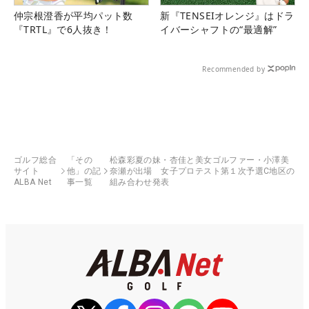
仲宗根澄香が平均パット数
新『TENSEIオレンジ』はドラ
『TRTL』で6人抜き！
イバーシャフトの“最適解”
Recommended by
ゴルフ総合
「その
松森彩夏の妹・杏佳と美女ゴルファー・小澤美
サイト
他」の記
奈瀬が出場 女子プロテスト第１次予選C地区の
ALBA Net
事一覧
組み合わせ発表