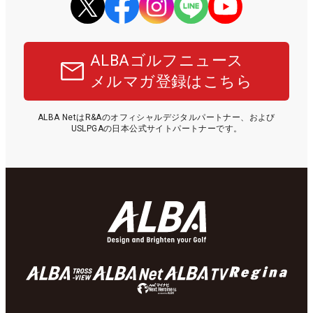
ALBAゴルフニュース
メルマガ登録はこちら
ALBA NetはR&Aのオフィシャルデジタルパートナー、および
USLPGAの日本公式サイトパートナーです。