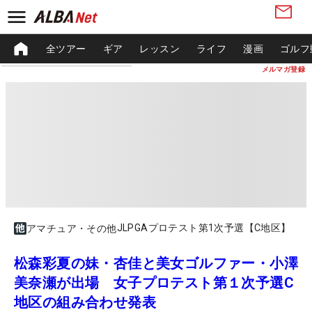
全ツアー
ギア
レッスン
ライフ
漫画
ゴルフ
メルマガ登録
JLPGAプロテスト第1次予選【C地区】
アマチュア・その他
松森彩夏の妹・杏佳と美女ゴルファー・小澤
美奈瀬が出場 女子プロテスト第１次予選C
地区の組み合わせ発表