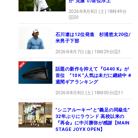
が“克服”の首位浮上
2026年8月8日 (土) 18時49分
20
石川遼は12位発進 杉浦悠太20位/
米男子下部
2026年8月7日 (金) 10時29分
1
話題の新作を抑えて『G440 K』が
首位 “10Ｋ”人気は未だに継続中 #
週間ギアランキング
2026年8月8日 (土) 18時00分
11
”シニアルーキー”と“義足の同級生”
32年ぶりにラウンド 高校以来の
『再会』に中川勝弥が感謝【MAIN
STAGE JOYX OPEN】