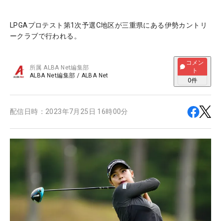
LPGAプロテスト第1次予選C地区が三重県にある伊勢カントリ
ークラブで行われる。
コメン
所属
ALBA Net編集部
ト
ALBA Net編集部
/
ALBA Net
0
件
配信日時：
2023年7月25日 16時00分