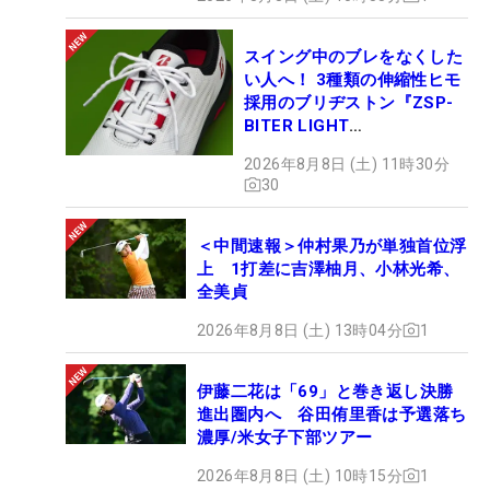
スイング中のブレをなくした
い人へ！ 3種類の伸縮性ヒモ
採用のブリヂストン『ZSP-
BITER LIGHT
MAGICLACE』、8月8日デビ
2026年8月8日 (土) 11時30分
ュー
30
＜中間速報＞仲村果乃が単独首位浮
上 1打差に吉澤柚月、小林光希、
全美貞
2026年8月8日 (土) 13時04分
1
伊藤二花は「69」と巻き返し決勝
進出圏内へ 谷田侑里香は予選落ち
濃厚/米女子下部ツアー
2026年8月8日 (土) 10時15分
1