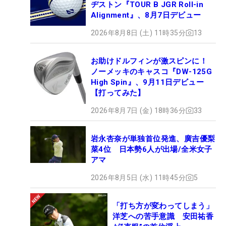
ヂストン『TOUR B JGR Roll-in
Alignment』、8月7日デビュー
2026年8月8日 (土) 11時35分
13
お助けドルフィンが激スピンに！
ノーメッキのキャスコ『DW-125G
High Spin』、9月11日デビュー
【打ってみた】
2026年8月7日 (金) 18時36分
33
岩永杏奈が単独首位発進、廣吉優梨
菜4位 日本勢6人が出場/全米女子
アマ
2026年8月5日 (水) 11時45分
5
「打ち方が変わってしまう」
洋芝への苦手意識 安田祐香