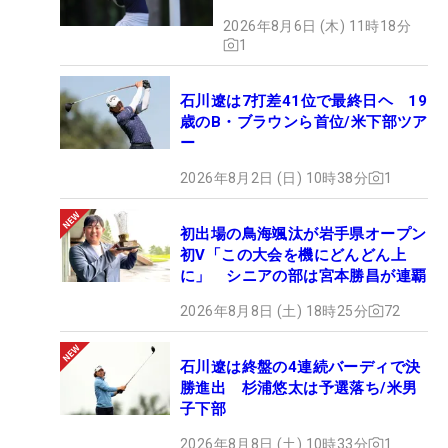
2026年8月6日 (木) 11時18分
1
石川遼は7打差41位で最終日ヘ 19
歳のB・ブラウンら首位/米下部ツア
ー
2026年8月2日 (日) 10時38分
1
初出場の鳥海颯汰が岩手県オープン
初V「この大会を機にどんどん上
に」 シニアの部は宮本勝昌が連覇
2026年8月8日 (土) 18時25分
72
石川遼は終盤の4連続バーディで決
勝進出 杉浦悠太は予選落ち/米男
子下部
2026年8月8日 (土) 10時33分
1