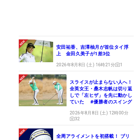
安田祐香、吉澤柚月が首位タイ浮
上 金田久美子が1差3位
2026年8月8日 (土) 16時21分
1
スライスが止まらない人へ！
全英女王・桑木志帆は切り返
しで「左ヒザ」を先に動かし
ていた #優勝者のスイング
2026年8月8日 (土) 12時00分
32
全周アライメントを初搭載！ ブリ