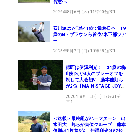
合意へ
2026年8月6日 (木) 11時00分
1
石川遼は7打差41位で最終日ヘ 19
歳のB・ブラウンら首位/米下部ツア
ー
2026年8月2日 (日) 10時38分
1
師匠は伊澤利光！ 34歳の梅
山知宏が4人のプレーオフを
制して大会初V 藤本佳則ら
が2位【MAIN STAGE JOYX
OPEN】
2026年8月1日 (土) 17時31分
1
＜速報＞最終組がハーフターン 出
水田大二郎らが首位グループ 藤本
佳則は1打差5位 伊澤利光は52位