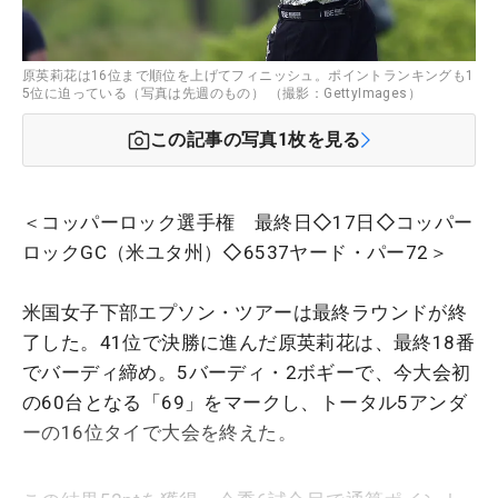
原英莉花は16位まで順位を上げてフィニッシュ。ポイントランキングも1
5位に迫っている（写真は先週のもの） （撮影：GettyImages）
この記事の写真
1
枚を見る
＜コッパーロック選手権 最終日◇17日◇コッパー
ロックGC（米ユタ州）◇6537ヤード・パー72＞
米国女子下部エプソン・ツアーは最終ラウンドが終
了した。41位で決勝に進んだ原英莉花は、最終18番
でバーディ締め。5バーディ・2ボギーで、今大会初
の60台となる「69」をマークし、トータル5アンダ
ーの16位タイで大会を終えた。