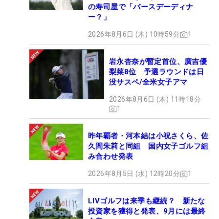
の寿司屋で「バースデーディナ
ー？」
2026年8月6日 (木) 10時59分
1
岩永杏奈が暫定首位、廣吉優
梨菜8位 予選ラウンドは日
没サスペ/全米女子アマ
2026年8月6日 (木) 11時18分
1
昨年覇者・河本結は小祝さくら、佐
久間朱莉と同組 国内女子ゴルフ組
み合わせ発表
2026年8月5日 (水) 12時20分
1
LIVゴルフは来季も継続？ 新たな
投資家を獲得と発表、9月には最終