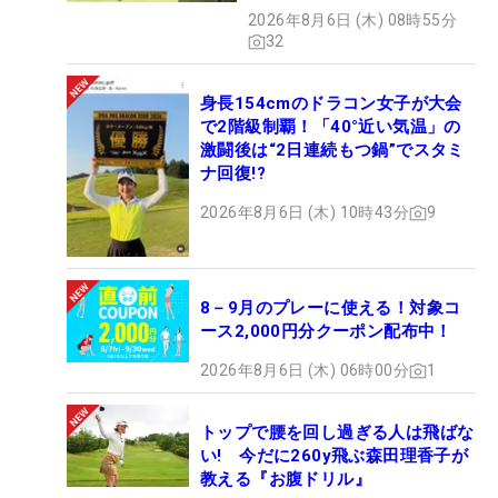
2026年8月6日 (木) 08時55分
32
身長154cmのドラコン女子が大会
で2階級制覇！「40°近い気温」の
激闘後は“2日連続もつ鍋”でスタミ
ナ回復!?
2026年8月6日 (木) 10時43分
9
8－9月のプレーに使える！対象コ
ース2,000円分クーポン配布中！
2026年8月6日 (木) 06時00分
1
トップで腰を回し過ぎる人は飛ばな
い! 今だに260y飛ぶ森田理香子が
教える『お腹ドリル』