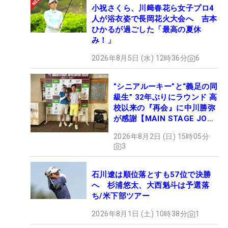
小祝さくら、川﨑春花ら女子プロ4
人が浴衣姿で長岡花火大会へ 吉本
ひかるが過ごした「最高の夏休
み！」
2026年8月5日 (水) 12時36分
6
”シニアルーキー”と“義足の同
級生” 32年ぶりにラウンド 高
校以来の『再会』に中川勝弥
が感謝【MAIN STAGE JOYX
OPEN】
2026年8月2日 (日) 15時05分
3
石川遼は順位落とすも57位で決勝
へ 杉浦悠太、大西魁斗は予選落
ち/米下部ツアー
2026年8月1日 (土) 10時38分
1