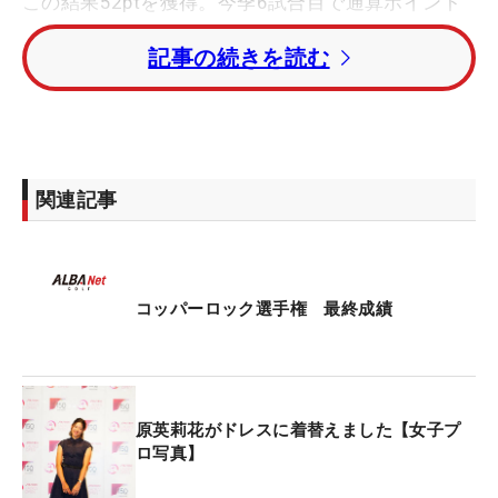
この結果
52ptを獲得。
今季6試合目で通算ポイント
を
368.295ptまで伸ばし、ランキングは17位に浮上
記事の続きを読む
した。来季の昇格ラインとなる15位に近づいてい
る。
優勝はトータル13アンダーのジーナ・キム（米
国）。今季2勝目を挙げ、ポイントランキング1位に
関連記事
浮上した。
コッパーロック選手権 最終成績
原英莉花がドレスに着替えました【女子プ
ロ写真】