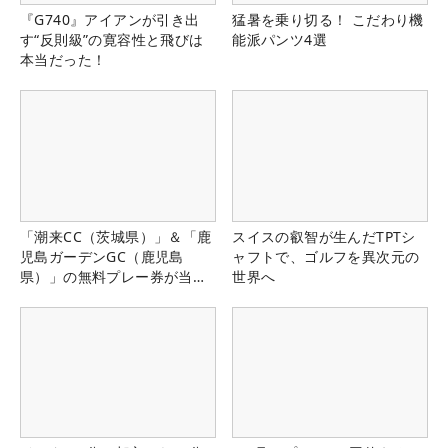
『G740』アイアンが引き出
猛暑を乗り切る！ こだわり機
す“反則級”の寛容性と飛びは
能派パンツ4選
本当だった！
「潮来CC（茨城県）」＆「鹿
スイスの叡智が生んだTPTシ
児島ガーデンGC（鹿児島
ャフトで、ゴルフを異次元の
県）」の無料プレー券が当た
世界へ
る！！