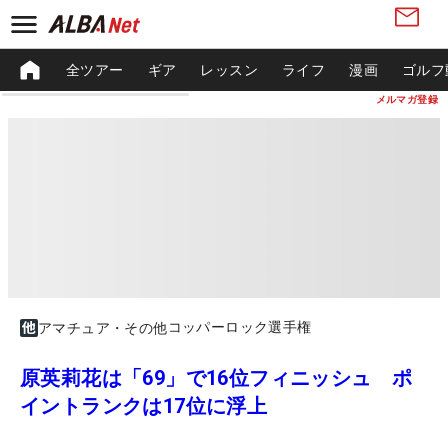
全ツアー
ギア
レッスン
ライフ
漫画
ゴルフ
メルマガ登録
コッパーロック選手権
アマチュア・その他
原英莉花は「69」で16位フィニッシュ ポ
イントランクは17位に浮上