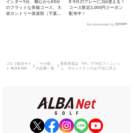
インター5分、都心から60分
8-9月のプレーに2回使える！
のフラットな美観コース。大
コース限定2,000円クーポン
栄カントリー俱楽部（千葉
配布中！
県）
Recommended by
ゴルフ総合サイ
「その他」
原英莉花は「69」で16位フィニッシ
ト ALBA Net
の記事一覧
ュ ポイントランクは17位に浮上