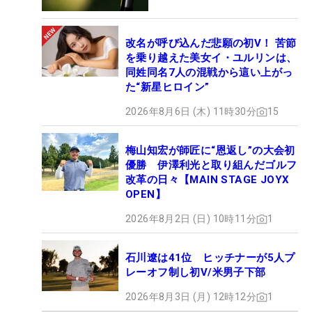
改名が呼び込んだ悲願の初V！ 苦節
を乗り越えた美女イ・ユルリンは、
同姓同名7人の混戦から這い上がっ
た“新星ヒロイン”
2026年8月6日 (木) 11時30分
15
梅山知宏が師匠に“恩返し”の大会初
優勝 伊澤利光と取り組んだゴルフ
改革の日々【MAIN STAGE JOYX
OPEN】
2026年8月2日 (日) 10時11分
1
石川遼は41位 ヒッチナーが5人プ
レーオフ制し初V/米男子下部
2026年8月3日 (月) 12時12分
1