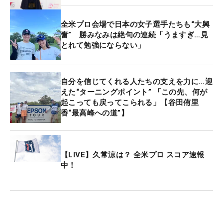
全米プロ会場で日本の女子選手たちも“大興
奮” 勝みなみは絶句の連続「うますぎ…見
とれて勉強にならない」
自分を信じてくれる人たちの支えを力に…迎
えた“ターニングポイント” 「この先、何が
起こっても戻ってこられる」【谷田侑里
香“最高峰への道”】
【LIVE】久常涼は？ 全米プロ スコア速報
中！