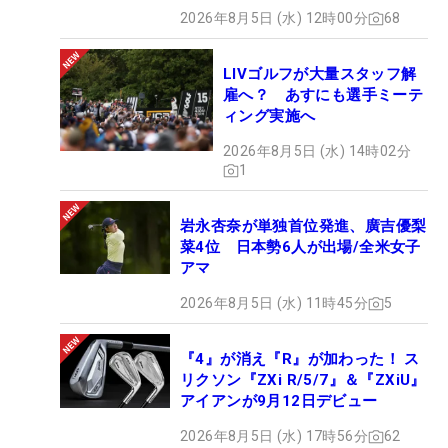
2026年8月5日 (水) 12時00分
68
LIVゴルフが大量スタッフ解
雇へ？ あすにも選手ミーテ
ィング実施へ
2026年8月5日 (水) 14時02分
1
岩永杏奈が単独首位発進、廣吉優梨
菜4位 日本勢6人が出場/全米女子
アマ
2026年8月5日 (水) 11時45分
5
『4』が消え『R』が加わった！ ス
リクソン『ZXi R/5/7』＆『ZXiU』
アイアンが9月12日デビュー
2026年8月5日 (水) 17時56分
62