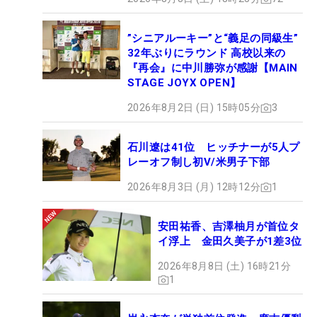
”シニアルーキー”と“義足の同級生”
32年ぶりにラウンド 高校以来の
『再会』に中川勝弥が感謝【MAIN
STAGE JOYX OPEN】
2026年8月2日 (日) 15時05分
3
石川遼は41位 ヒッチナーが5人プ
レーオフ制し初V/米男子下部
2026年8月3日 (月) 12時12分
1
安田祐香、吉澤柚月が首位タ
イ浮上 金田久美子が1差3位
2026年8月8日 (土) 16時21分
1