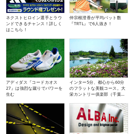
ネクストヒロイン選手とラウ
仲宗根澄香が平均パット数
ンドできるチャンス！詳しく
『TRTL』で6人抜き！
はこちら！
アディダス『コードカオス
インター5分、都心から60分
27』は強烈な蹴りでパワーを
のフラットな美観コース。大
生む
栄カントリー俱楽部（千葉
県）