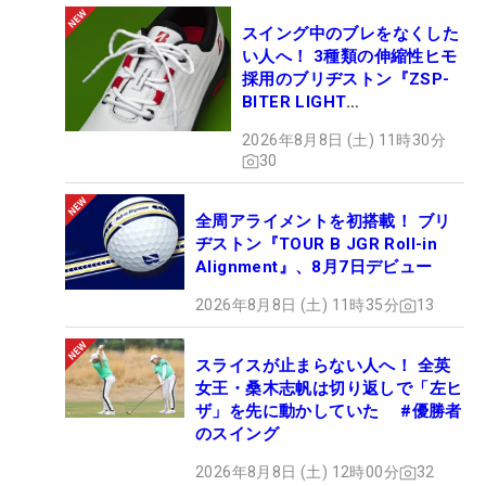
スイング中のブレをなくした
い人へ！ 3種類の伸縮性ヒモ
採用のブリヂストン『ZSP-
BITER LIGHT
MAGICLACE』、8月8日デビ
2026年8月8日 (土) 11時30分
ュー
30
全周アライメントを初搭載！ ブリ
ヂストン『TOUR B JGR Roll-in
Alignment』、8月7日デビュー
2026年8月8日 (土) 11時35分
13
スライスが止まらない人へ！ 全英
女王・桑木志帆は切り返しで「左ヒ
ザ」を先に動かしていた #優勝者
のスイング
2026年8月8日 (土) 12時00分
32