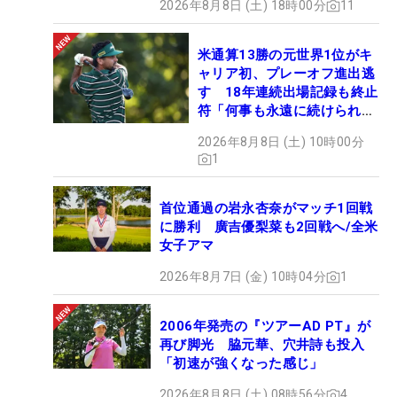
2026年8月8日 (土) 18時00分
11
米通算13勝の元世界1位がキ
ャリア初、プレーオフ進出逃
す 18年連続出場記録も終止
符「何事も永遠に続けられな
い」
2026年8月8日 (土) 10時00分
1
首位通過の岩永杏奈がマッチ1回戦
に勝利 廣吉優梨菜も2回戦へ/全米
女子アマ
2026年8月7日 (金) 10時04分
1
2006年発売の『ツアーAD PT』が
再び脚光 脇元華、穴井詩も投入
「初速が強くなった感じ」
2026年8月8日 (土) 08時56分
4