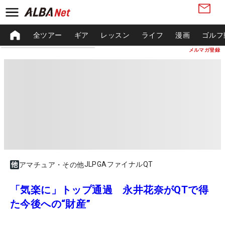
全ツアー
ギア
レッスン
ライフ
漫画
ゴルフ
メルマガ登録
JLPGAファイナルQT
アマチュア・その他
「気楽に」トップ通過 永井花奈がQTで得
た今後への“財産”