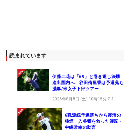
来年はスタートダッシュに成功し、シード復帰、そ
して2017年の「樋口久子 三菱電機レディス」以来
となる勝利をつかみとりたい。（文・間宮輝憲）
読まれています
伊藤二花は「69」と巻き返し決勝
進出圏内へ 谷田侑里香は予選落ち
濃厚/米女子下部ツアー
2026年8月8日 (土) 10時15分
1
6戦連続予選落ちから復活の
狼煙 入谷響を救った師匠・
中嶋常幸の助言