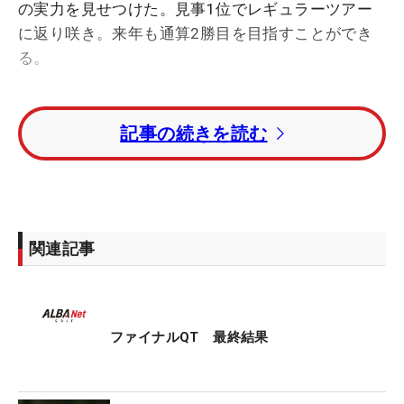
の実力を見せつけた。見事1位でレギュラーツアー
に返り咲き。来年も通算2勝目を目指すことができ
る。
前日に続き風速6.5メートル/秒の強風が吹き、体の
記事の続きを読む
芯まで冷え込むような寒さ。青のダウンジャケット
を着用しながらのプレーで、ラウンド後に開口一番
出てきたのは「疲れました。早く帰りたい」という
言葉だった。タフなコンディション。それでも
「72」のパープレーで乗り切り、前日に奪った首位
関連記事
の座を守りきった。
このQTでは優勝が存在せず、来季のレギュラーツア
ー前半戦出場権が得られれば、それでいい。永井が
ファイナルQT 最終結果
意識したのは「チャンスが来たら伸ばしたい」。傾
斜が強い葛城のグリーンでは、ピン奥につくと難度