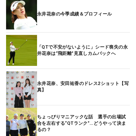
も増す。そこは計算しながらも、まずはグリーンに
乗せてパーを拾うことが大事になった。
永井花奈の今季成績＆プロフィール
もちろん、それが可能になったのは前日までにトー
タル7アンダーまで伸ばしていたことが大きい。
「これだけ（スコアに余裕が）あったので楽にでき
「QTで不安がないように」シード喪失の永
ました。下のことも考えなかったです」。“貯金”を
井花奈は“飛距離”見直しカムバックへ
生かしてセーフティに。長年シード選手としてプレ
ーしてきた経験は、こういう部分でも生きてくる。
「もちろんQTに来ることは楽しいものじゃないけ
永井花奈、安田祐香のドレス2ショット【写
真】
ど…」。こう前置きはするが、今回は“気持ちの余
裕”がいい方向に物事を運んでいる。プロ2年目の
2017年に初めてシードを手にしたが、統合された
20-21年シーズンに一度、手放した。「シードを保
ちょっぴりマニアックな話 選手の出場試
持しないと…」。その時はこんな考えも頭を巡って
合を左右する“QTランク”…どうやって決ま
るの？
いたが、今は「一回シードを落としてから、考えな