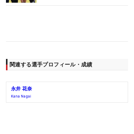
いようにしています」と、そこに執着せず、いい意
味で肩の力を抜いている。「いい状態でその試合を
楽しみたい」。これが今のテーマだ。
「伸ばしていかないと順位が落ちていく時代」とい
う認識はあるが、「攻めすぎて自分を追い込んでい
ました」ということを、このQTの4日間で改めて確
認することもできた。その結果、連日、強風が吹い
関連する選手プロフィール・成績
た葛城でスコアを伸ばすことにも成功。「気楽
に」。今回と同じ葛城GC宇刈Cで行われた21年の
QTは41位と苦しんだが、今回はトップ通過だ。心
永井 花奈
境の違いが結果として現れた。
Kana Nagai
ここ数年の悩みは、春先になかなか調子が上がらな
いこと。オフには海外での合宿なども検討中で、し
っかりと体を動かしていく。「最終的な目標は優勝
ですけど、まずは優勝争いを増やしていきたい」。