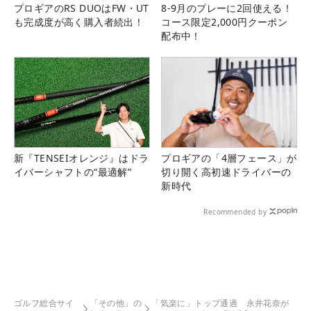
プロギアのRS DUOはFW・UT
8-9月のプレーに2回使える！
も完成度が高く購入者続出！
コース限定2,000円クーポン
配布中！
新『TENSEIオレンジ』はドラ
プロギアの「4層フェース」が
イバーシャフトの“最適解”
切り開く高初速ドライバーの
新時代
Recommended by
ゴルフ総合サイ
「その他」の
「気楽に」トップ通過 永井花奈が