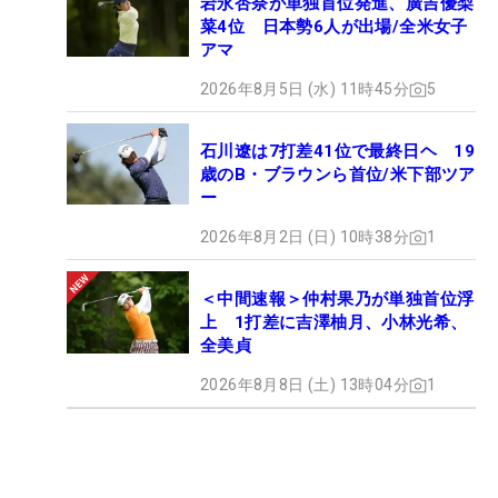
岩永杏奈が単独首位発進、廣吉優梨
菜4位 日本勢6人が出場/全米女子
アマ
2026年8月5日 (水) 11時45分
5
石川遼は7打差41位で最終日ヘ 19
歳のB・ブラウンら首位/米下部ツア
ー
2026年8月2日 (日) 10時38分
1
＜中間速報＞仲村果乃が単独首位浮
上 1打差に吉澤柚月、小林光希、
全美貞
2026年8月8日 (土) 13時04分
1