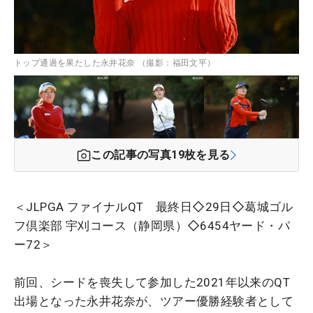
トップ通過を果たした永井花奈 （撮影：福田文平）
この記事の写真
19
枚を見る
＜JLPGA ファイナルQT 最終日◇29日◇葛城ゴル
フ倶楽部 宇刈コース（静岡県）◇6454ヤード・パ
ー72＞
前回、シードを喪失して参加した2021年以来のQT
出場となった永井花奈が、ツアー優勝経験者として