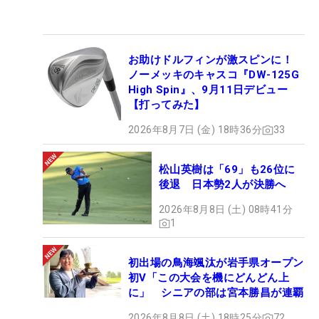
お助けドルフィンが激スピンに！
ノーメッキのキャスコ『DW-125G
High Spin』、9月11日デビュー
【打ってみた】
2026年8月7日 (金) 18時36分
33
松山英樹は「69」も26位に
後退 日本勢2人が決勝へ
2026年8月8日 (土) 08時41分
1
初出場の鳥海颯汰が岩手県オープン
初V「この大会を機にどんどん上
に」 シニアの部は宮本勝昌が連覇
2026年8月8日 (土) 18時25分
72