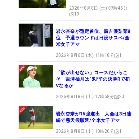
2026年8月8日 (土) 07時45分
19
岩永杏奈が暫定首位、廣吉優梨菜8
位 予選ラウンドは日没サスペ/全
米女子アマ
2026年8月6日 (木) 11時18分
1
「欲が出せない」コースだからこ
そ 吉澤柚月は“鬼門”の決勝Rで初
Vなるか
2026年8月8日 (土) 17時58分
20
岩永杏奈が16強進出 大会は3日連
続で悪天候順延/全米女子アマ
2026年8月8日 (土) 10時20分
1