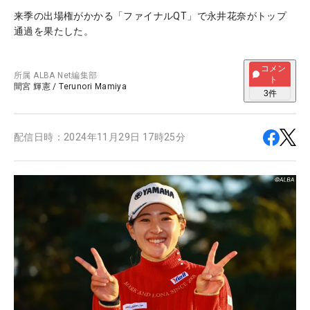
来季の出場権がかかる「ファイナルQT」で永井花奈がトップ
通過を果たした。
コメン
所属
ALBA Net編集部
ト
間宮 輝憲
/
Terunori Mamiya
3
件
配信日時：
2024年11月29日 17時25分