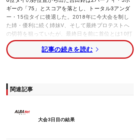
ギーの「75」とスコアを落とし、トータル3アンダ
ー・15位タイに後退した。2018年に今大会を制し
た姉・優利に続く姉妹V、そして最終プロテストへ
の切符を狙っていたが、最終日を前に首位とは10打
差という状況に追い込まれた。
記事の続きを読む
2番でティショットのミスから先にボギーが来た吉
田だったが、4番パー4の2打目を50度のウエッジで
1.5メートルにつけてバーディ。7番のボギーもすぐ
に8番で挽回するなど、ここまでは粘り強いプレー
関連記事
でスコアを作った。
しかし、「入れてはいけないグリーン右のバンカー
大会3日目の結果
に入れてしまいました」と9番パー4をボギーとする
と、これがどうしても取り返せない。「2日目まで
ボギーを打っても、その後にしっかりパーを続けて