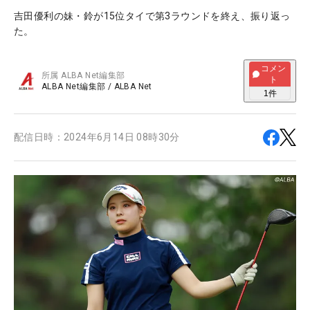
吉田優利の妹・鈴が15位タイで第3ラウンドを終え、振り返っ
た。
コメン
所属
ALBA Net編集部
ト
ALBA Net編集部
/
ALBA Net
1
件
配信日時：
2024年6月14日 08時30分