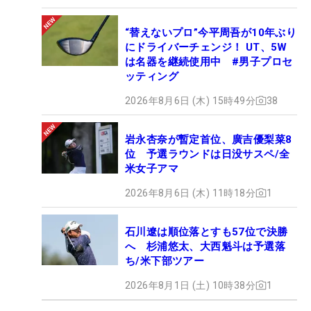
“替えないプロ”今平周吾が10年ぶり
にドライバーチェンジ！ UT、5W
は名器を継続使用中 #男子プロセ
ッティング
2026年8月6日 (木) 15時49分
38
岩永杏奈が暫定首位、廣吉優梨菜8
位 予選ラウンドは日没サスペ/全
米女子アマ
2026年8月6日 (木) 11時18分
1
石川遼は順位落とすも57位で決勝
へ 杉浦悠太、大西魁斗は予選落
ち/米下部ツアー
2026年8月1日 (土) 10時38分
1