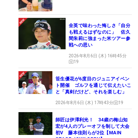
全英で味わった悔しさ「自分
も戦えるはずなのに」 佐久
間朱莉に強まった米ツアー参
戦への思い
2026年8月6日 (木) 16時45分
19
笹生優花が6度目のジュニアイベン
ト開催 ゴルフを通じて伝えたいこ
と「真剣だけど、それを楽しむ」
2026年8月6日 (木) 17時43分
19
師匠は伊澤利光！ 34歳の梅山知
宏が4人のプレーオフを制して大会
初V 藤本佳則らが2位【MAIN