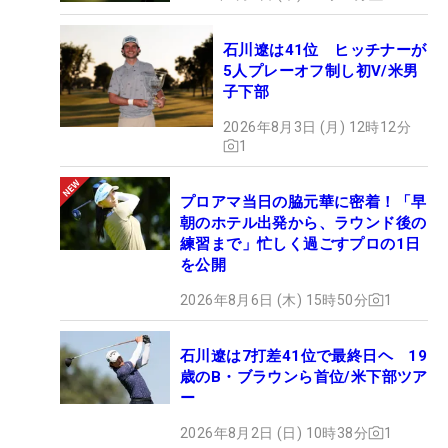
石川遼は41位 ヒッチナーが
5人プレーオフ制し初V/米男
子下部
2026年8月3日 (月) 12時12分
1
プロアマ当日の脇元華に密着！「早
朝のホテル出発から、ラウンド後の
練習まで」忙しく過ごすプロの1日
を公開
2026年8月6日 (木) 15時50分
1
石川遼は7打差41位で最終日ヘ 19
歳のB・ブラウンら首位/米下部ツア
ー
2026年8月2日 (日) 10時38分
1