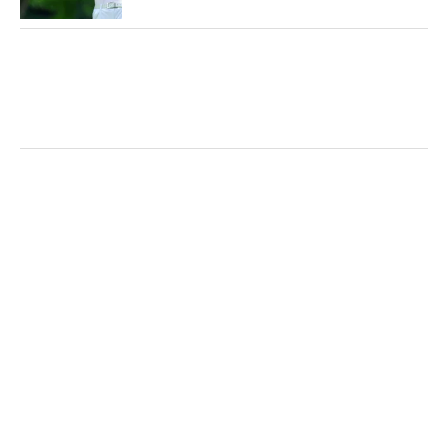
めないでやる、そこだけは守っていきたいと思いま
す」。表情に強い決意をにじませた。ここで優勝を
逃がせば、今年のプロテストは1次からの受験。早
ければ、7月下旬から3度目の挑戦がスタートする。
それまでに残された時間は1か月強。仮にミラクル
は起こせなかったとしても、いい形でプロテストに
繋がる最終日にしたい。（文・田中宏治）