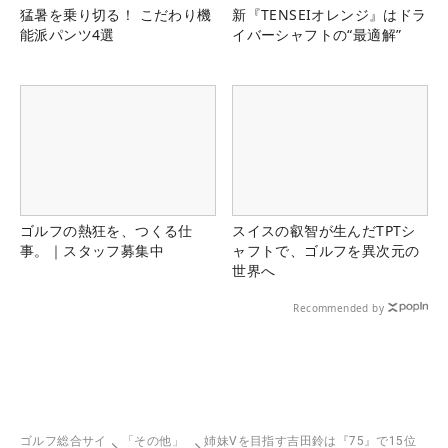
猛暑を乗り切る！ こだわり機
新『TENSEIオレンジ』はドラ
能派パンツ4選
イバーシャフトの“最適解”
ゴルフの熱狂を、つくる仕
スイスの叡智が生んだTPTシ
事。｜スタッフ募集中
ャフトで、ゴルフを異次元の
世界へ
Recommended by
ゴルフ総合サイ
「その他」
姉妹Vを目指す吉田鈴は『75』で15位