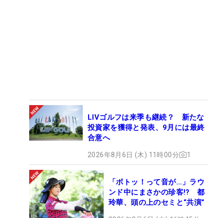
LIVゴルフは来季も継続？ 新たな
投資家を獲得と発表、9月には最終
合意へ
2026年8月6日 (木) 11時00分
1
「ボトッ！って音が…」ラウ
ンド中にまさかの珍客!? 都
玲華、頭の上のセミと“共演”