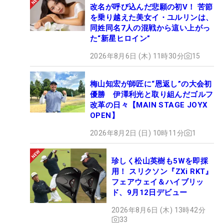
改名が呼び込んだ悲願の初V！ 苦節
を乗り越えた美女イ・ユルリンは、
同姓同名7人の混戦から這い上がっ
た“新星ヒロイン”
2026年8月6日 (木) 11時30分
15
梅山知宏が師匠に“恩返し”の大会初
優勝 伊澤利光と取り組んだゴルフ
改革の日々【MAIN STAGE JOYX
OPEN】
2026年8月2日 (日) 10時11分
1
珍しく松山英樹も5Wを即採
用！ スリクソン『ZXi RKT』
フェアウェイ＆ハイブリッ
ド、9月12日デビュー
2026年8月6日 (木) 13時42分
33