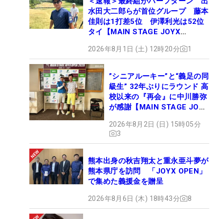
＜速報＞最終組がハーフターン 出
水田大二郎らが首位グループ 藤本
佳則は1打差5位 伊澤利光は52位
タイ【MAIN STAGE JOYX
OPEN】
2026年8月1日 (土) 12時20分
1
”シニアルーキー”と“義足の同
級生” 32年ぶりにラウンド 高
校以来の『再会』に中川勝弥
が感謝【MAIN STAGE JOYX
OPEN】
2026年8月2日 (日) 15時05分
3
熊本出身の秋吉翔太と重永亜斗夢が
熊本県庁を訪問 「JOYX OPEN」
で集めた義援金を贈呈
2026年8月6日 (木) 18時43分
8