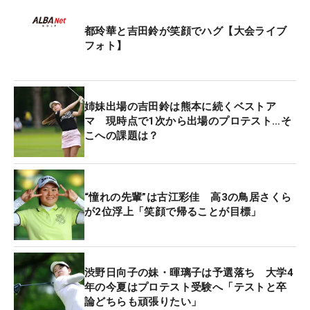
いくプレーができていたのですけど、今日はそれが
できなくて、自分でペースを崩してしまったかなと
都玲華と吉田鈴が笑顔でハグ【大会ライブ
フォト】
思います」。後半はバーディなしの2ボギーと失速
した。
決勝ラウンドに入り、厳しいピンポジションでボー
姉妹出場の吉田鈴は熊本に続くベストア
マ 現時点で1次から出場のプロテスト…そ
ルを止める技術が求められることは理解していた。
こへの課題は？
スタート前から持ち球とは逆のフェードや高い球を
練習していたが、コースに出ると「スピンがほどけ
て奥に行ったり、なかなかパーオンができませんで
“憧れの先輩”は古江彩佳 高3の鳥居さくら
した」。難しいピンに対してアプローチも寄せ切れ
が2位浮上「笑顔で帰ることが目標」
ず、2～3メートルのパーパットが残る。この繰り返
しが、5つのボギーに繋がった。
渋野日向子の妹・暉璃子は予選落ち 大学4
首位と10打差は絶望的と言ってもいい状況だが、簡
年の今夏はプロテスト受験へ「テストと卒
単に白旗を揚げるわけにはいかない。「最後まで諦
論どちらも頑張りたい」