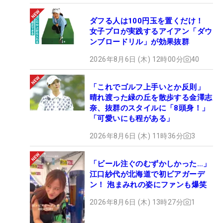
ダフる人は100円玉を置くだけ！
女子プロが実践するアイアン「ダウ
ンブロードリル」が効果抜群
2026年8月6日 (木) 12時00分
40
「これでゴルフ上手いとか反則」
晴れ渡った緑の丘を散歩する金澤志
奈、抜群のスタイルに「8頭身！」
「可愛いにも程がある」
2026年8月6日 (木) 11時36分
3
「ビール注ぐのむずかしかった…」
江口紗代が北海道で初ビアガーデ
ン！ 泡まみれの姿にファンも爆笑
2026年8月6日 (木) 13時27分
1