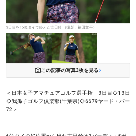
3日目を15位タイで終えた吉田鈴 （撮影：福田文平）
この記事の写真
3
枚を見る
＜日本女子アマチュアゴルフ選手権 3日目◇13日
◇我孫子ゴルフ倶楽部(千葉県)◇6679ヤード・パー
72＞
6位タイの好位置から出た吉田鈴は2バーディ・5ボ