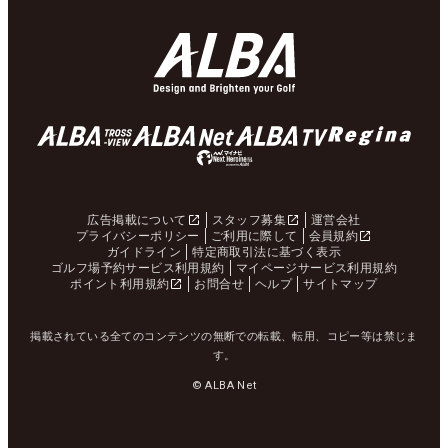
広告掲載について
スタッフ募集
運営会社
プライバシーポリシー
ご利用に際して
会員規約
ガイドライン
特定商取引法に基づく表示
ゴルフ場予約サービス利用規約
マイページサービス利用規約
ポイント利用規約
お問合せ
ヘルプ
サイトマップ
掲載されている全てのコンテンツの無断での転載、転用、コピー等は禁じま
す。
© ALBA Net