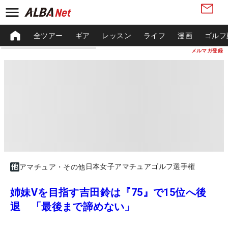
全ツアー
ギア
レッスン
ライフ
漫画
ゴルフ
メルマガ登録
日本女子アマチュアゴルフ選手権
アマチュア・その他
姉妹Vを目指す吉田鈴は『75』で15位へ後
退 「最後まで諦めない」