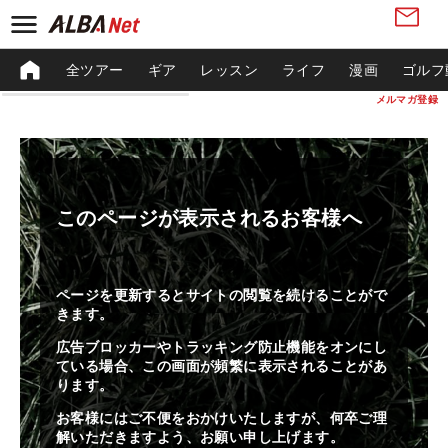
全ツアー
ギア
レッスン
ライフ
漫画
ゴルフ
メルマガ登録
このページが表示されるお客様へ
ページを更新するとサイトの閲覧を続けることがで
きます。
広告ブロッカーやトラッキング防止機能をオンにし
ている場合、この画面が頻繁に表示されることがあ
ります。
お客様にはご不便をおかけいたしますが、何卒ご理
解いただきますよう、お願い申し上げます。