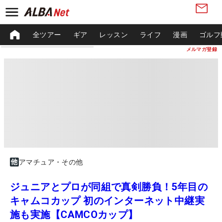
全ツアー
ギア
レッスン
ライフ
漫画
ゴルフ
メルマガ登録
アマチュア・その他
ジュニアとプロが同組で真剣勝負！5年目の
キャムコカップ 初のインターネット中継実
施も実施【CAMCOカップ】