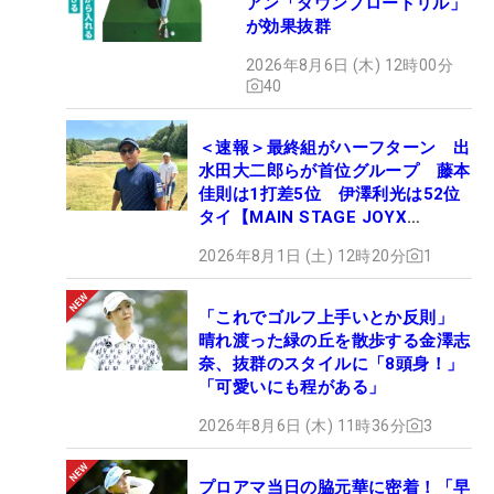
アン「ダウンブロードリル」
が効果抜群
2026年8月6日 (木) 12時00分
40
＜速報＞最終組がハーフターン 出
水田大二郎らが首位グループ 藤本
佳則は1打差5位 伊澤利光は52位
タイ【MAIN STAGE JOYX
OPEN】
2026年8月1日 (土) 12時20分
1
「これでゴルフ上手いとか反則」
晴れ渡った緑の丘を散歩する金澤志
奈、抜群のスタイルに「8頭身！」
「可愛いにも程がある」
2026年8月6日 (木) 11時36分
3
プロアマ当日の脇元華に密着！「早