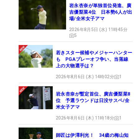
岩永杏奈が単独首位発進、廣
吉優梨菜4位 日本勢6人が出
場/全米女子アマ
2026年8月5日 (水) 11時45分
5
若きスター候補やメジャーハンター
も PGAプレーオフ争い、当落線
上の大物選手は？
2026年8月6日 (木) 14時02分
1
岩永杏奈が暫定首位、廣吉優梨菜8
位 予選ラウンドは日没サスペ/全
米女子アマ
2026年8月6日 (木) 11時18分
1
師匠は伊澤利光！ 34歳の梅山知