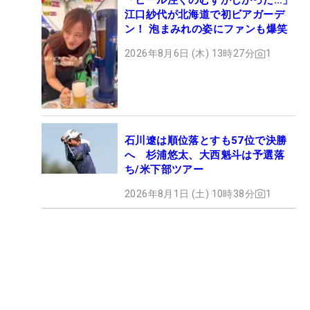
「ビール注ぐのむずかしかった…」
江口紗代が北海道で初ビアガーデ
ン！ 泡まみれの姿にファンも爆笑
2026年8月6日 (木) 13時27分
1
石川遼は順位落とすも57位で決勝
へ 杉浦悠太、大西魁斗は予選落
ち/米下部ツアー
2026年8月1日 (土) 10時38分
1