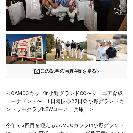
この記事の写真
4
枚を見る
＜CAMCOカップin小野グランドCC〜ジュニア育成
トーナメント〜 1日競技◇27日◇小野グランドカ
ントリークラブNEWコース（兵庫）＞
今年で5回目を迎えるCAMCOカップin小野グランド