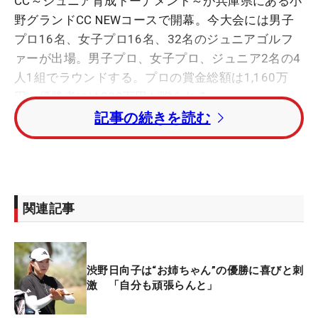
CC～ジュニア育成トーナメント～が兵庫県にある小
野グランドCC NEWコースで開幕。今大会には男子
プロ16名、女子プロ16名、32名のジュニアゴルフ
ァーが出場。男子プロ、女子プロ、ジュニア2名の4
人1組でラウンドする。プロの賞金総額は1,160万
円、優勝者には200万円が贈られる。
記事の続きを読む
男子は大会連覇中の阿久津未来也を筆頭に、大岩龍
一、香妻陣一朗、稲森佑貴、鍋谷太一、中西直人ら
がエントリー。女子は大西葵、藤本麻子、大江香
織、植手桃子、森美穂らが参戦する。予選会などで
関連記事
集められたジュニアは高校生20名、中学生11名に、
1名の小学生も出場。過去には昨年の「Sky レディス
ABC杯」を制した後藤あいらも出場するなど、多く
渋野日向子は“お姉ちゃん”の優勝に喜びと刺
のジュニアゴルファーの経験の場となってきた。
激 「自分も頑張らんと」
大会プロデューサーを務めるツアープロコーチの植