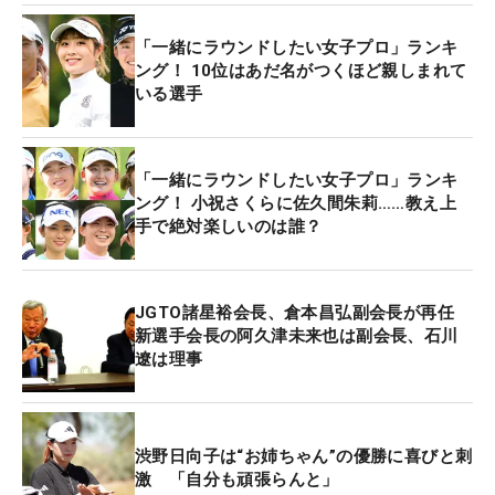
村啓太氏も、この5年間の取り組みを振り返り感慨
「一緒にラウンドしたい女子プロ」ランキ
深げだ。「色々試行錯誤があったが、ジュニアのた
ング！ 10位はあだ名がつくほど親しまれて
めに何か残したいと思って始めた。ここに出場した
いる選手
ジュニアが活躍するのは最高ですし、彼ら彼女らの
どこか片隅にキャムコカップに出場した印象が残っ
ていてくれたら」。
「一緒にラウンドしたい女子プロ」ランキ
ング！ 小祝さくらに佐久間朱莉……教え上
手で絶対楽しいのは誰？
大会は5年目の節目を迎えて、初めてインターネッ
トによるライブ配信を行う。テレビカメラが入る中
でのラウンドもジュニアにとっては貴重な機会。植
JGTO諸星裕会長、倉本昌弘副会長が再任
村プロデューサーも「放送されるという経験もなか
新選手会長の阿久津未来也は副会長、石川
なかないし、形として残るというのもジュニアの選
遼は理事
手にとっては大きいと思う。何をとってもいい経験
になる」と露出による効果を期待する。
渋野日向子は“お姉ちゃん”の優勝に喜びと刺
プロと同じ舞台で真剣勝負を戦うというだけで、ジ
激 「自分も頑張らんと」