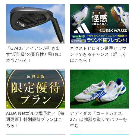
『G740』アイアンが引き出
ネクストヒロイン選手とラウ
す“反則級”の寛容性と飛びは
ンドできるチャンス！詳しく
本当だった！
はこちら！
ALBA Netゴルフ場予約／【毎
アディダス『コードカオス
週更新】特別優待プランはこ
27』は強烈な蹴りでパワーを
ちら！
生む