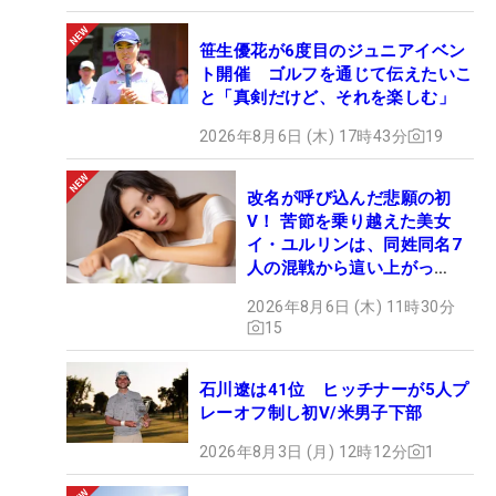
笹生優花が6度目のジュニアイベン
ト開催 ゴルフを通じて伝えたいこ
と「真剣だけど、それを楽しむ」
2026年8月6日 (木) 17時43分
19
改名が呼び込んだ悲願の初
V！ 苦節を乗り越えた美女
イ・ユルリンは、同姓同名7
人の混戦から這い上がっ
た“新星ヒロイン”
2026年8月6日 (木) 11時30分
15
石川遼は41位 ヒッチナーが5人プ
レーオフ制し初V/米男子下部
2026年8月3日 (月) 12時12分
1