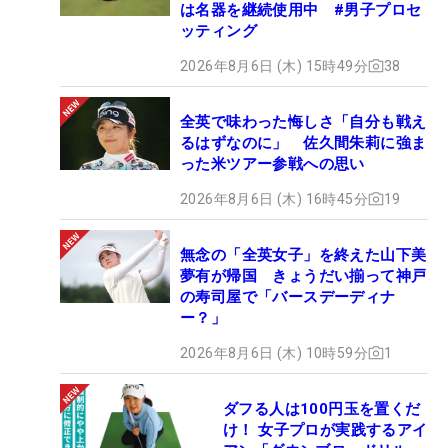
は名器を継続使用中 #男子プロセ
ッティング
2026年8月6日 (木) 15時49分
38
全英で味わった悔しさ「自分も戦え
るはずなのに」 佐久間朱莉に強ま
った米ツアー参戦への思い
2026年8月6日 (木) 16時45分
19
無念の「全英女子」を終えた山下美
夢有が帰国 きょうだい揃って神戸
の寿司屋で「バースデーディナ
ー？」
2026年8月6日 (木) 10時59分
1
ダフる人は100円玉を置くだ
け！ 女子プロが実践するアイ