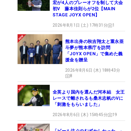
宏が4人のプレーオフを制して大会
初V 藤本佳則らが2位【MAIN
STAGE JOYX OPEN】
2026年8月1日 (土) 17時31分
1
熊本出身の秋吉翔太と重永亜
斗夢が熊本県庁を訪問
「JOYX OPEN」で集めた義
援金を贈呈
2026年8月6日 (木) 18時43分
8
全英より国内を選んだ河本結 女王
レースで離されるも桑木志帆のVに
「刺激をもらいました」
2026年8月6日 (木) 15時45分
19