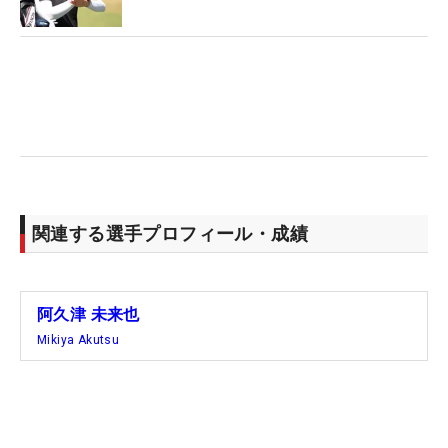
ュニアゴルファーにとっては貴重な場。「いつか出
場したジュニアがプロになってこの大会に帰ってき
てくれたら（植村プロデューサー）」。今後も10
年、20年と春のジュニア、プロの試合として続けて
いくつもりだ。大会の模様は27日（金）朝8時30分
からALBA TVのYouTubeチャンネルにて生配信され
る。
関連する選手プロフィール・成績
阿久津 未来也
Mikiya Akutsu