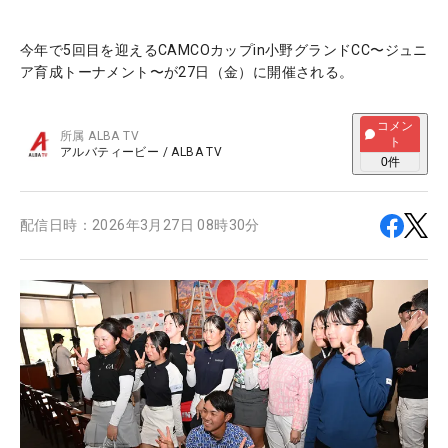
今年で5回目を迎えるCAMCOカップin小野グランドCC〜ジュニ
ア育成トーナメント〜が27日（金）に開催される。
コメン
所属
ALBA TV
ト
アルバティービー
/
ALBA TV
0
件
配信日時：
2026年3月27日 08時30分