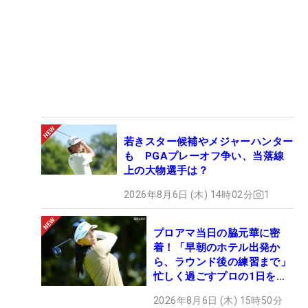
若きスター候補やメジャーハンター
も PGAプレーオフ争い、当落線
上の大物選手は？
2026年8月6日 (木) 14時02分
1
プロアマ当日の脇元華に密
着！「早朝のホテル出発か
ら、ラウンド後の練習まで」
忙しく過ごすプロの1日を公
開
2026年8月6日 (木) 15時50分