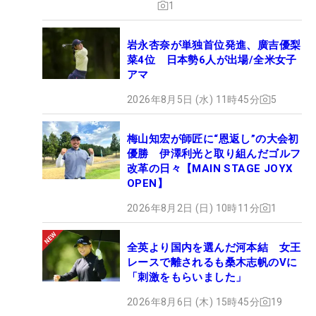
1
岩永杏奈が単独首位発進、廣吉優梨
菜4位 日本勢6人が出場/全米女子
アマ
2026年8月5日 (水) 11時45分
5
梅山知宏が師匠に“恩返し”の大会初
優勝 伊澤利光と取り組んだゴルフ
改革の日々【MAIN STAGE JOYX
OPEN】
2026年8月2日 (日) 10時11分
1
全英より国内を選んだ河本結 女王
レースで離されるも桑木志帆のVに
「刺激をもらいました」
2026年8月6日 (木) 15時45分
19