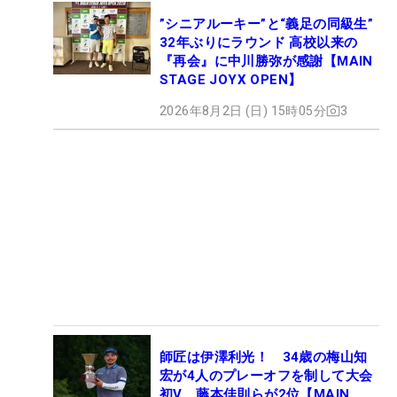
”シニアルーキー”と“義足の同級生”
32年ぶりにラウンド 高校以来の
『再会』に中川勝弥が感謝【MAIN
STAGE JOYX OPEN】
2026年8月2日 (日) 15時05分
3
師匠は伊澤利光！ 34歳の梅山知
宏が4人のプレーオフを制して大会
初V 藤本佳則らが2位【MAIN