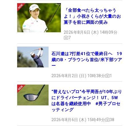
「全部食べたら太っちゃう
よ！」小祝さくらが大量のお
菓子を前に満面の笑み
2026年8月6日 (木) 14時09分
7
石川遼は7打差41位で最終日ヘ 19
歳のB・ブラウンら首位/米下部ツア
ー
2026年8月2日 (日) 10時38分
1
“替えないプロ”今平周吾が10年ぶり
にドライバーチェンジ！ UT、5W
は名器を継続使用中 #男子プロセ
ッティング
2026年8月6日 (木) 15時49分
38