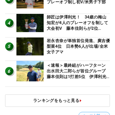
プレーオフ制し初V/米男子下部
師匠は伊澤利光！ 34歳の梅山
4
知宏が4人のプレーオフを制して
大会初V 藤本佳則らが2位
【MAIN STAGE JOYX OPEN】
岩永杏奈が単独首位発進、廣吉優
5
梨菜4位 日本勢6人が出場/全米
女子アマ
＜速報＞最終組がハーフターン
6
出水田大二郎らが首位グループ
藤本佳則は1打差5位 伊澤利光
は52位タイ【MAIN STAGE
JOYX OPEN】
ランキングをもっと見る