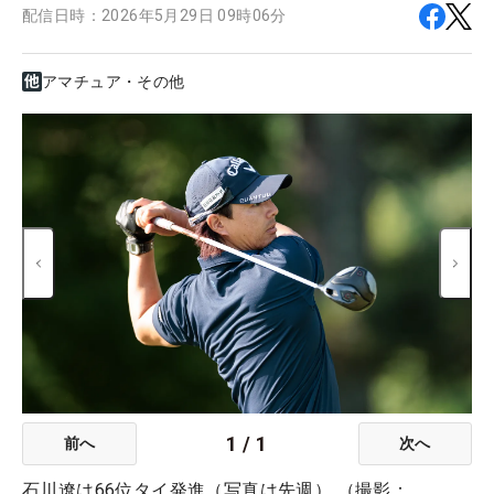
配信日時：
2026年5月29日 09時06分
アマチュア・その他
1
/
1
前へ
次へ
石川遼は66位タイ発進（写真は先週） （撮影：