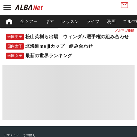
全ツアー
ギア
レッスン
ライフ
漫画
ゴルフ
メルマガ登録
松山英樹ら出場 ウィンダム選手権の組み合わせ
米国男子
北海道meijiカップ 組み合わせ
国内女子
最新の世界ランキング
米国女子
アマチュア・その他