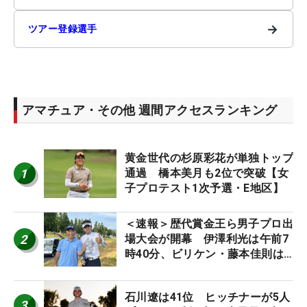
→
ツアー登録選手
アマチュア・その他 週間アクセスランキング
黄金世代の杉原彩花が単独トップ
1
通過 橋本美月も2位で突破【女
子プロテスト1次予選・E地区】
＜速報＞歴代賞金王ら男子プロ出
2
場大会が開幕 伊澤利光は午前7
時40分、ビリケン・藤本佳則は
午前9時30分にティオフ【MAIN
STAGE JOYX OPEN】
石川遼は41位 ヒッチナーが5人
3