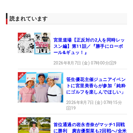
読まれています
宮里道場【正反対の2人を同時レッ
スン編】第11話／『勝手にローボ
ール&ギュッ！』
2026年8月7日 (金) 07時00分
9
笹生優花主催ジュニアイベン
トに宮里美香らが参加「純粋
にゴルフを楽しんでほしい」
2026年8月7日 (金) 07時15分
19
首位通過の岩永杏奈がマッチ1回戦
に勝利 廣吉優梨菜も2回戦へ/全米