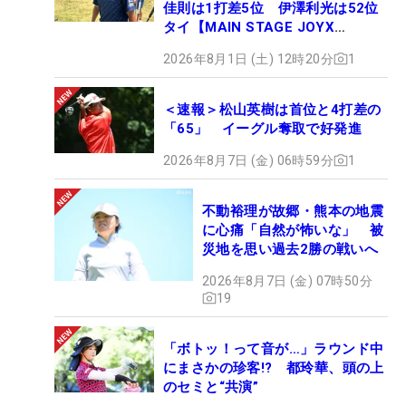
佳則は1打差5位 伊澤利光は52位
タイ【MAIN STAGE JOYX
OPEN】
2026年8月1日 (土) 12時20分
1
＜速報＞松山英樹は首位と4打差の
「65」 イーグル奪取で好発進
2026年8月7日 (金) 06時59分
1
不動裕理が故郷・熊本の地震
に心痛「自然が怖いな」 被
災地を思い過去2勝の戦いへ
2026年8月7日 (金) 07時50分
19
「ボトッ！って音が…」ラウンド中
にまさかの珍客!? 都玲華、頭の上
のセミと“共演”