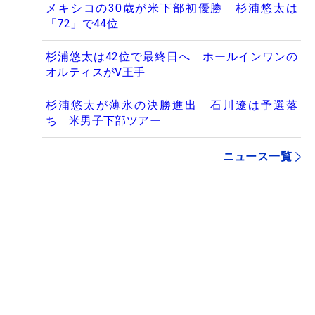
メキシコの30歳が米下部初優勝 杉浦悠太は
「72」で44位
杉浦悠太は42位で最終日へ ホールインワンの
オルティスがV王手
杉浦悠太が薄氷の決勝進出 石川遼は予選落
ち 米男子下部ツアー
ニュース一覧