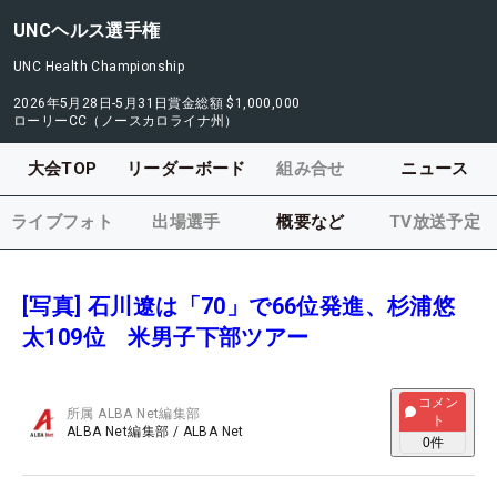
UNCヘルス選手権
UNC Health Championship
2026年5月28日-5月31日
賞金総額
$1,000,000
ローリーCC（ノースカロライナ州）
大会TOP
リーダーボード
組み合せ
ニュース
ライブフォト
出場選手
概要など
TV放送予定
[写真] 石川遼は「70」で66位発進、杉浦悠
太109位 米男子下部ツアー
コメン
所属
ALBA Net編集部
ト
ALBA Net編集部
/
ALBA Net
0
件