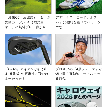
「潮来CC（茨城県）」＆「鹿
アディダス『コードカオス
児島ガーデンGC（鹿児島
27』は強烈な蹴りでパワーを
県）」の無料プレー券が当た
生む
る！！
『G740』アイアンが引き出
プロギアの「4層フェース」が
す“反則級”の寛容性と飛びは
切り開く高初速ドライバーの
本当だった！
新時代