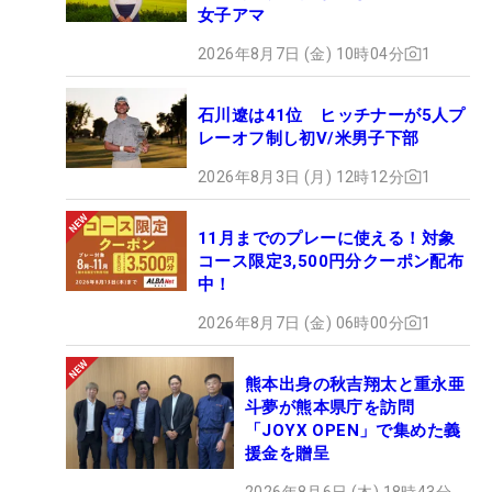
女子アマ
2026年8月7日 (金) 10時04分
1
石川遼は41位 ヒッチナーが5人プ
レーオフ制し初V/米男子下部
2026年8月3日 (月) 12時12分
1
11月までのプレーに使える！対象
コース限定3,500円分クーポン配布
中！
2026年8月7日 (金) 06時00分
1
熊本出身の秋吉翔太と重永亜
斗夢が熊本県庁を訪問
「JOYX OPEN」で集めた義
援金を贈呈
2026年8月6日 (木) 18時43分