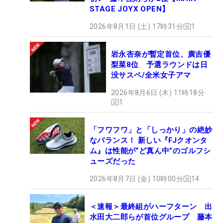
STAGE JOYX OPEN】
2026年8月1日 (土) 17時31分
1
岩永杏奈が暫定首位、廣吉優
梨菜8位 予選ラウンドは日
没サスペ/全米女子アマ
2026年8月6日 (木) 11時18分
1
「フワフワ」と「しっかり」の絶妙
なバランス！ 新しい『FJクオンタ
ム』は性能が“ど真ん中”のゴルフシ
ューズだった
2026年8月7日 (金) 10時00分
14
＜速報＞最終組がハーフターン 出
水田大二郎らが首位グループ 藤本