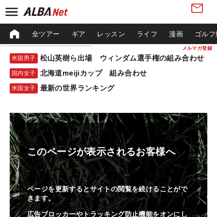
全ツアー
ギア
レッスン
ライフ
漫画
ゴルフ
メルマガ登録
松山英樹ら出場 ウィンダム選手権の組み合わせ
米国男子
北海道meijiカップ 組み合わせ
国内女子
最新の世界ランキング
米国女子
このページが表示されるお客様へ
ページを更新するとサイトの閲覧を続けることがで
きます。
広告ブロッカーやトラッキング防止機能をオンにし