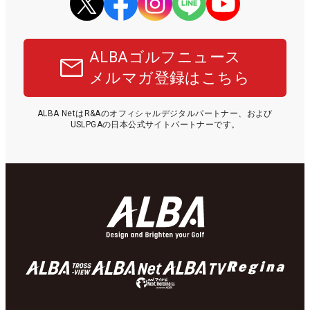
ALBAゴルフニュース
メルマガ登録はこちら
ALBA NetはR&Aのオフィシャルデジタルパートナー、および
USLPGAの日本公式サイトパートナーです。