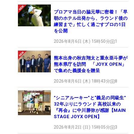
プロアマ当日の脇元華に密着！「早
朝のホテル出発から、ラウンド後の
練習まで」忙しく過ごすプロの1日
を公開
2026年8月6日 (木) 15時50分
1
熊本出身の秋吉翔太と重永亜斗夢が
熊本県庁を訪問 「JOYX OPEN」
で集めた義援金を贈呈
2026年8月6日 (木) 18時43分
8
”シニアルーキー”と“義足の同級生”
32年ぶりにラウンド 高校以来の
『再会』に中川勝弥が感謝【MAIN
STAGE JOYX OPEN】
2026年8月2日 (日) 15時05分
3