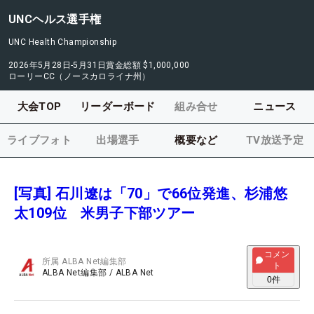
UNCヘルス選手権
UNC Health Championship
2026年5月28日-5月31日
賞金総額
$1,000,000
ローリーCC（ノースカロライナ州）
大会TOP
リーダーボード
組み合せ
ニュース
ライブフォト
出場選手
概要など
TV放送予定
[写真] 石川遼は「70」で66位発進、杉浦悠
太109位 米男子下部ツアー
コメン
所属
ALBA Net編集部
ト
ALBA Net編集部
/
ALBA Net
0
件