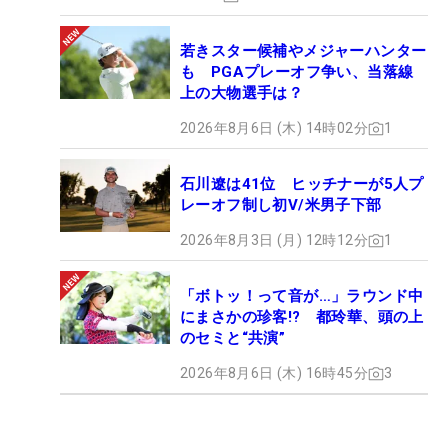
若きスター候補やメジャーハンター
も PGAプレーオフ争い、当落線
上の大物選手は？
2026年8月6日 (木) 14時02分
1
石川遼は41位 ヒッチナーが5人プ
レーオフ制し初V/米男子下部
2026年8月3日 (月) 12時12分
1
「ボトッ！って音が…」ラウンド中
にまさかの珍客!? 都玲華、頭の上
のセミと“共演”
2026年8月6日 (木) 16時45分
3