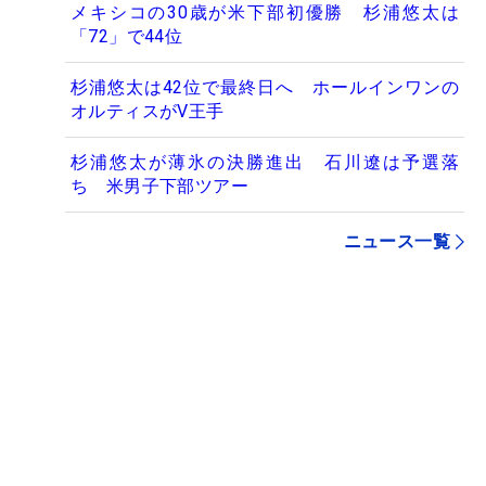
メキシコの30歳が米下部初優勝 杉浦悠太は
「72」で44位
杉浦悠太は42位で最終日へ ホールインワンの
オルティスがV王手
杉浦悠太が薄氷の決勝進出 石川遼は予選落
ち 米男子下部ツアー
ニュース一覧