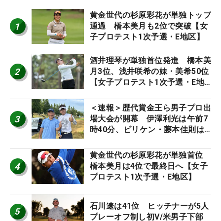
黄金世代の杉原彩花が単独トップ
1
通過 橋本美月も2位で突破【女
子プロテスト1次予選・E地区】
酒井理琴が単独首位発進 橋本美
2
月3位、浅井咲希の妹・美希50位
【女子プロテスト1次予選・E地
区】
＜速報＞歴代賞金王ら男子プロ出
3
場大会が開幕 伊澤利光は午前7
時40分、ビリケン・藤本佳則は
午前9時30分にティオフ【MAIN
STAGE JOYX OPEN】
黄金世代の杉原彩花が単独首位
4
橋本美月は4位で最終日へ【女子
プロテスト1次予選・E地区】
石川遼は41位 ヒッチナーが5人
5
プレーオフ制し初V/米男子下部