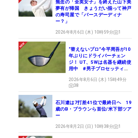
無念の「全英女子」を終えた山下美
夢有が帰国 きょうだい揃って神戸
の寿司屋で「バースデーディナ
ー？」
2026年8月6日 (木) 10時59分
1
“替えないプロ”今平周吾が10
年ぶりにドライバーチェン
ジ！ UT、5Wは名器を継続使
用中 #男子プロセッティン
グ
2026年8月6日 (木) 15時49分
38
石川遼は7打差41位で最終日ヘ 19
歳のB・ブラウンら首位/米下部ツア
ー
2026年8月2日 (日) 10時38分
1