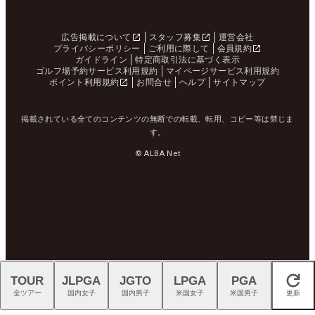
広告掲載について
スタッフ募集
運営会社
プライバシーポリシー
ご利用に際して
会員規約
ガイドライン
特定商取引法に基づく表示
ゴルフ場予約サービス利用規約
マイページサービス利用規約
ポイント利用規約
お問合せ
ヘルプ
サイトマップ
掲載されている全てのコンテンツの無断での転載、転用、コピー等は禁じま
す。
© ALBA Net
TOUR
JLPGA
JGTO
LPGA
PGA
閉じる
全ツアー
国内女子
国内男子
米国女子
米国男子
更新