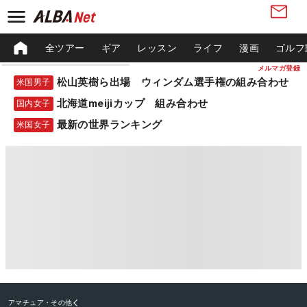
全ツアー
ギア
レッスン
ライフ
漫画
ゴルフ
メルマガ登録
松山英樹ら出場 ウィンダム選手権の組み合わせ
米国男子
北海道meijiカップ 組み合わせ
国内女子
最新の世界ランキング
米国女子
アマチュア・その他