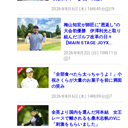
2026年8月6日 (木) 16時45分
19
梅山知宏が師匠に“恩返し”の
大会初優勝 伊澤利光と取り
組んだゴルフ改革の日々
【MAIN STAGE JOYX
OPEN】
2026年8月2日 (日) 10時11分
1
「全部食べたら太っちゃうよ！」小
祝さくらが大量のお菓子を前に満面
の笑み
2026年8月6日 (木) 14時09分
7
全英より国内を選んだ河本結 女王
レースで離されるも桑木志帆のVに
「刺激をもらいました」