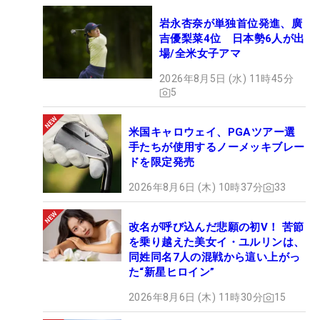
岩永杏奈が単独首位発進、廣
吉優梨菜4位 日本勢6人が出
場/全米女子アマ
2026年8月5日 (水) 11時45分
5
米国キャロウェイ、PGAツアー選
手たちが使用するノーメッキブレー
ドを限定発売
2026年8月6日 (木) 10時37分
33
改名が呼び込んだ悲願の初V！ 苦節
を乗り越えた美女イ・ユルリンは、
同姓同名7人の混戦から這い上がっ
た“新星ヒロイン”
2026年8月6日 (木) 11時30分
15