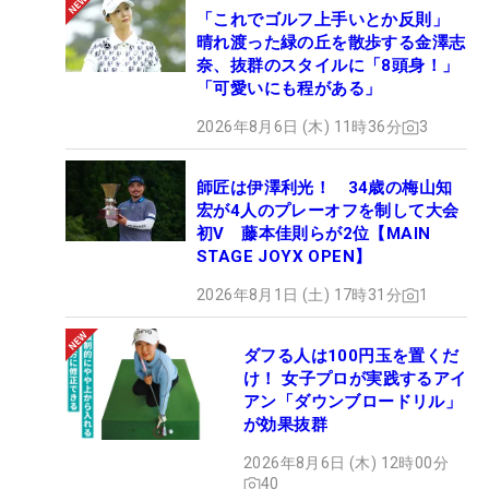
「これでゴルフ上手いとか反則」
晴れ渡った緑の丘を散歩する金澤志
奈、抜群のスタイルに「8頭身！」
「可愛いにも程がある」
2026年8月6日 (木) 11時36分
3
師匠は伊澤利光！ 34歳の梅山知
宏が4人のプレーオフを制して大会
初V 藤本佳則らが2位【MAIN
STAGE JOYX OPEN】
2026年8月1日 (土) 17時31分
1
ダフる人は100円玉を置くだ
け！ 女子プロが実践するアイ
アン「ダウンブロードリル」
が効果抜群
2026年8月6日 (木) 12時00分
40