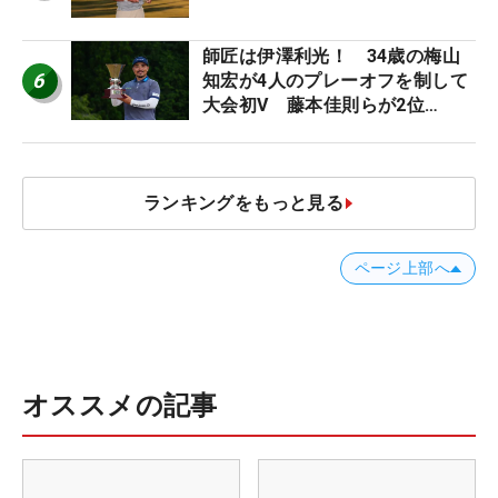
師匠は伊澤利光！ 34歳の梅山
6
知宏が4人のプレーオフを制して
大会初V 藤本佳則らが2位
【MAIN STAGE JOYX OPEN】
ランキングをもっと見る
ページ上部へ
オススメの記事