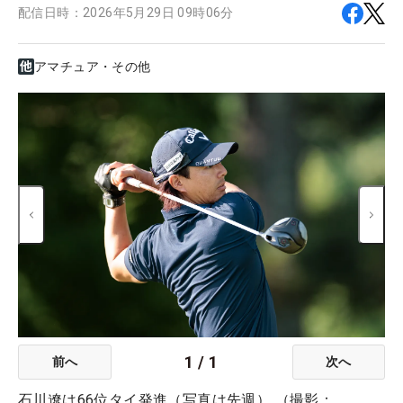
配信日時：
2026年5月29日 09時06分
アマチュア・その他
1
/
1
前へ
次へ
石川遼は66位タイ発進（写真は先週） （撮影：