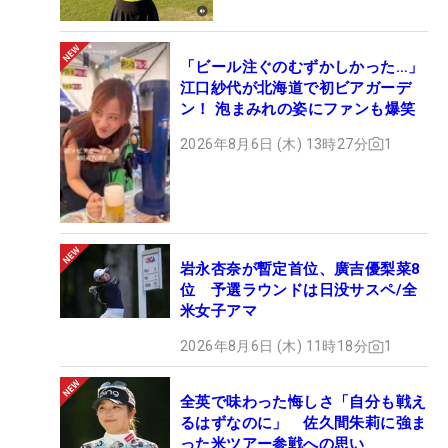
「ビール注ぐのむずかしかった…」
江口紗代が北海道で初ビアガーデ
ン！ 泡まみれの姿にファンも爆笑
2026年8月6日 (木) 13時27分
1
岩永杏奈が暫定首位、廣吉優梨菜8
位 予選ラウンドは日没サスペ/全
米女子アマ
2026年8月6日 (木) 11時18分
1
全英で味わった悔しさ「自分も戦え
るはずなのに」 佐久間朱莉に強ま
った米ツアー参戦への思い