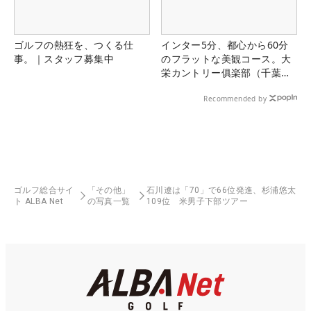
ゴルフの熱狂を、つくる仕
インター5分、都心から60分
事。｜スタッフ募集中
のフラットな美観コース。大
栄カントリー俱楽部（千葉
県）
Recommended by
ゴルフ総合サイ
「その他」
石川遼は「70」で66位発進、杉浦悠太
ト ALBA Net
の写真一覧
109位 米男子下部ツアー