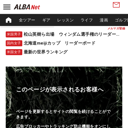
全ツアー
ギア
レッスン
ライフ
漫画
ゴルフ
メルマガ登録
松山英樹ら出場 ウィンダム選手権のリーダーボード
米国男子
北海道meijiカップ リーダーボード
国内女子
最新の世界ランキング
米国女子
このページが表示されるお客様へ
ページを更新するとサイトの閲覧を続けることがで
きます。
広告ブロッカーやトラッキング防止機能をオンにし