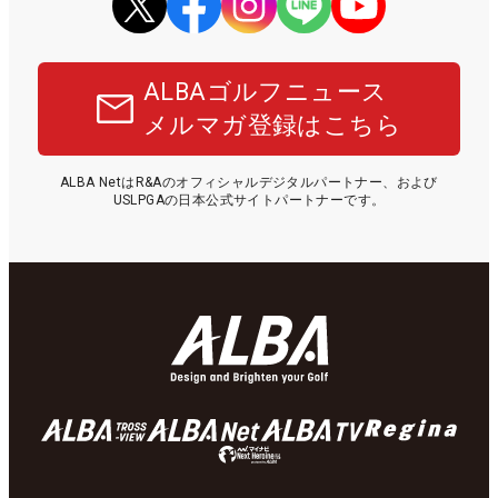
ALBAゴルフニュース
メルマガ登録はこちら
ALBA NetはR&Aのオフィシャルデジタルパートナー、および
USLPGAの日本公式サイトパートナーです。