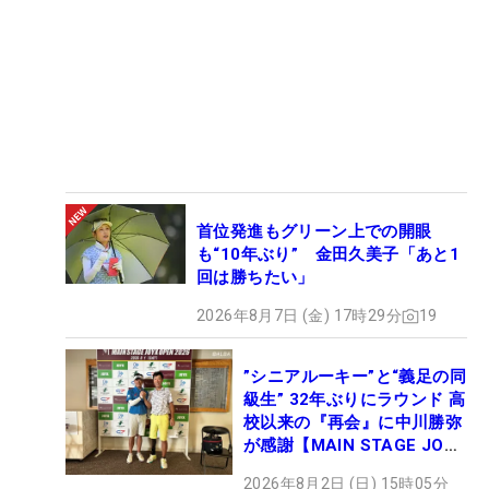
首位発進もグリーン上での開眼
も“10年ぶり” 金田久美子「あと1
回は勝ちたい」
2026年8月7日 (金) 17時29分
19
”シニアルーキー”と“義足の同
級生” 32年ぶりにラウンド 高
校以来の『再会』に中川勝弥
が感謝【MAIN STAGE JOYX
OPEN】
2026年8月2日 (日) 15時05分