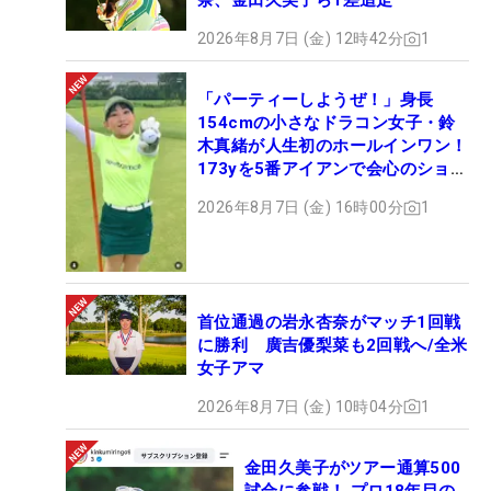
奈、金田久美子ら1差追走
2026年8月7日 (金) 12時42分
1
「パーティーしようぜ！」身長
154cmの小さなドラコン女子・鈴
木真緒が人生初のホールインワン！
173yを5番アイアンで会心のショッ
ト
2026年8月7日 (金) 16時00分
1
首位通過の岩永杏奈がマッチ1回戦
に勝利 廣吉優梨菜も2回戦へ/全米
女子アマ
2026年8月7日 (金) 10時04分
1
金田久美子がツアー通算500
試合に参戦！ プロ18年目の