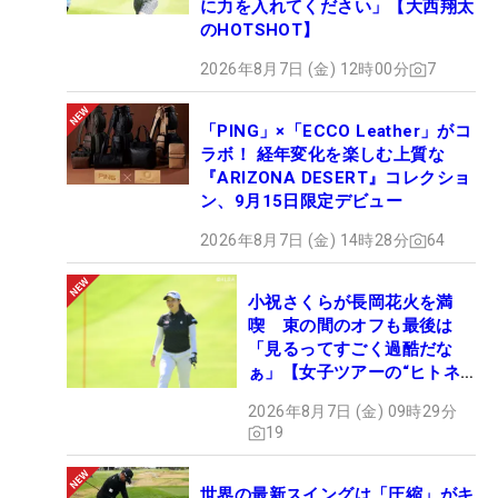
に力を入れてください」【大西翔太
のHOTSHOT】
2026年8月7日 (金) 12時00分
7
「PING」×「ECCO Leather」がコ
ラボ！ 経年変化を楽しむ上質な
『ARIZONA DESERT』コレクショ
ン、9月15日限定デビュー
2026年8月7日 (金) 14時28分
64
小祝さくらが長岡花火を満
喫 束の間のオフも最後は
「見るってすごく過酷だな
ぁ」【女子ツアーの“ヒトネ
タ”】
2026年8月7日 (金) 09時29分
19
世界の最新スイングは「圧縮」がキ