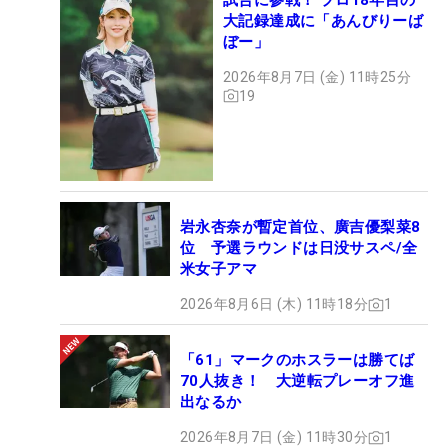
大記録達成に「あんびりーば
ぼー」
2026年8月7日 (金) 11時25分
19
岩永杏奈が暫定首位、廣吉優梨菜8
位 予選ラウンドは日没サスペ/全
米女子アマ
2026年8月6日 (木) 11時18分
1
「61」マークのホスラーは勝てば
70人抜き！ 大逆転プレーオフ進
出なるか
2026年8月7日 (金) 11時30分
1