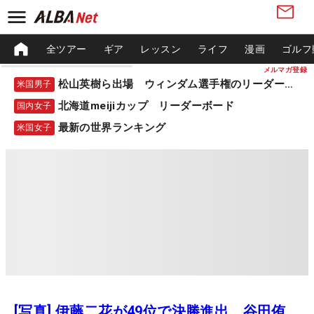
全ツアー
ギア
レッスン
ライフ
漫画
ゴルフ
メルマガ登録
松山英樹ら出場 ウィンダム選手権のリーダーボード
米国男子
北海道meijiカップ リーダーボード
国内女子
最新の世界ランキング
米国女子
[写真] 伊藤二花が49位で決勝進出 谷田侑