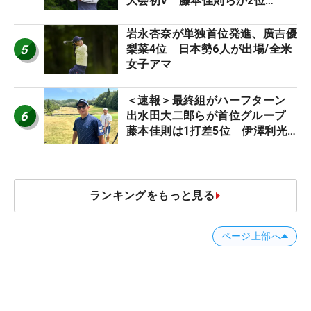
大会初V 藤本佳則らが2位
【MAIN STAGE JOYX OPEN】
岩永杏奈が単独首位発進、廣吉優
5
梨菜4位 日本勢6人が出場/全米
女子アマ
＜速報＞最終組がハーフターン
6
出水田大二郎らが首位グループ
藤本佳則は1打差5位 伊澤利光
は52位タイ【MAIN STAGE
JOYX OPEN】
ランキングをもっと見る
ページ上部へ