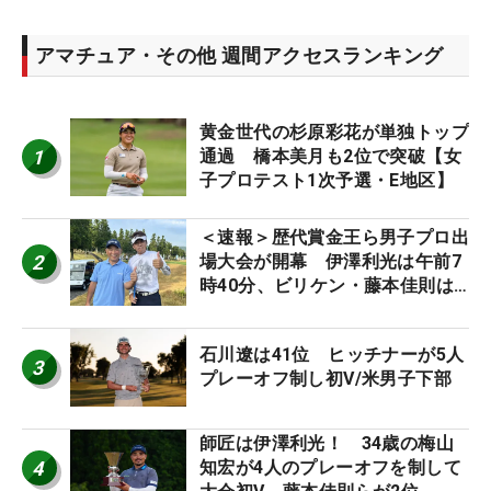
アマチュア・その他 週間アクセスランキング
黄金世代の杉原彩花が単独トップ
1
通過 橋本美月も2位で突破【女
子プロテスト1次予選・E地区】
＜速報＞歴代賞金王ら男子プロ出
2
場大会が開幕 伊澤利光は午前7
時40分、ビリケン・藤本佳則は
午前9時30分にティオフ【MAIN
STAGE JOYX OPEN】
石川遼は41位 ヒッチナーが5人
3
プレーオフ制し初V/米男子下部
師匠は伊澤利光！ 34歳の梅山
4
知宏が4人のプレーオフを制して