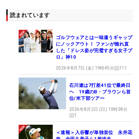
読まれています
ゴルフウェアとは一味違うギャップ
にノックアウト！ ファンが惚れ直
した「ドレス姿が完璧すぎる女子プ
ロ」神10
2026年8月7日 (金) 19時45分
111
石川遼は7打差41位で最終日
ヘ 19歳のB・ブラウンら首
位/米下部ツアー
2026年8月2日 (日) 10時38分
1
＜速報＞入谷響が単独首位 永井花