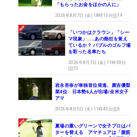
「もらったお金をほかの人に」
2026年8月7日 (金) 18時10分
19
「いつかはクラウン」「シー
マ現象」……あの熱狂を覚え
ているか？ バブルのゴルフ場
を彩った名車たち
2026年8月7日 (金) 11時30分
10
岩永杏奈が単独首位発進、廣吉優梨
菜4位 日本勢6人が出場/全米女子
アマ
2026年8月5日 (水) 11時45分
5
夏場の重いグリーンで女子プロはパ
ターを替える アマチュアは「腹筋