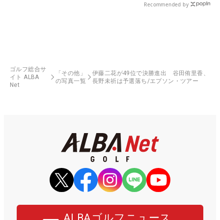
Recommended by
ゴルフ総合サ
「その他」
伊藤二花が49位で決勝進出 谷田侑里香、
イト ALBA
の写真一覧
長野未祈は予選落ち/エプソン・ツアー
Net
ALBAゴルフニュース