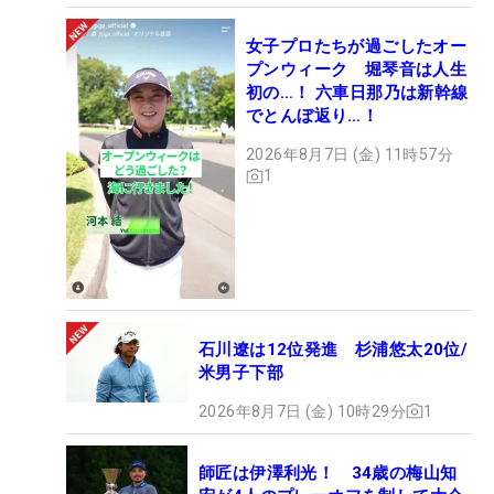
女子プロたちが過ごしたオー
プンウィーク 堀琴音は人生
初の…！ 六車日那乃は新幹線
でとんぼ返り…！
2026年8月7日 (金) 11時57分
1
石川遼は12位発進 杉浦悠太20位/
米男子下部
2026年8月7日 (金) 10時29分
1
師匠は伊澤利光！ 34歳の梅山知