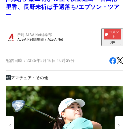
里香、長野未祈は予選落ち/エプソン・ツア
ー
コメン
所属
ALBA Net編集部
ト
ALBA Net編集部
/
ALBA Net
0
件
配信日時：
2026年5月16日 10時39分
アマチュア・その他