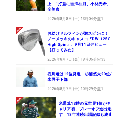
上 1打差に吉澤柚月、小林光希、
全美貞
2026年8月8日 (土) 13時04分
1
お助けドルフィンが激スピンに！
ノーメッキのキャスコ『DW-125G
High Spin』、9月11日デビュー
【打ってみた】
2026年8月7日 (金) 18時36分
33
石川遼は12位発進 杉浦悠太20位/
米男子下部
2026年8月7日 (金) 10時29分
1
米通算13勝の元世界1位がキ
ャリア初、プレーオフ進出逃
す 18年連続出場記録も終止