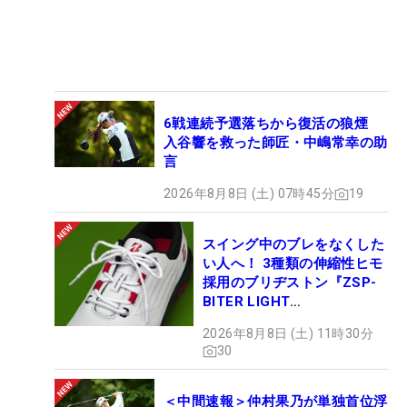
6戦連続予選落ちから復活の狼煙
入谷響を救った師匠・中嶋常幸の助
言
2026年8月8日 (土) 07時45分
19
スイング中のブレをなくした
い人へ！ 3種類の伸縮性ヒモ
採用のブリヂストン『ZSP-
BITER LIGHT
MAGICLACE』、8月8日デビ
2026年8月8日 (土) 11時30分
ュー
30
＜中間速報＞仲村果乃が単独首位浮