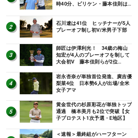
時40分、ビリケン・藤本佳則は
午前9時30分にティオフ【MAIN
STAGE JOYX OPEN】
石川遼は41位 ヒッチナーが5人
2
プレーオフ制し初V/米男子下部
師匠は伊澤利光！ 34歳の梅山
3
知宏が4人のプレーオフを制して
大会初V 藤本佳則らが2位
【MAIN STAGE JOYX OPEN】
岩永杏奈が単独首位発進、廣吉優
4
梨菜4位 日本勢6人が出場/全米
女子アマ
黄金世代の杉原彩花が単独トップ
5
通過 橋本美月も2位で突破【女
子プロテスト1次予選・E地区】
＜速報＞最終組がハーフターン