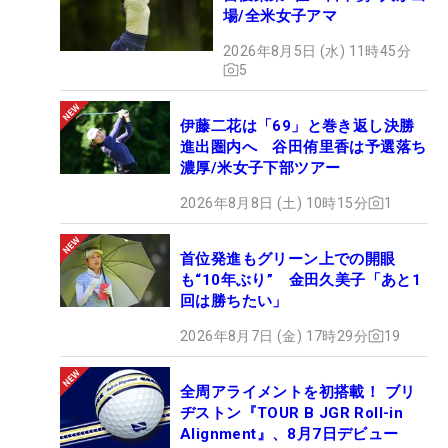
場/全米女子アマ
2026年8月5日 (水) 11時45分
5
伊藤二花は「69」と巻き返し決勝
進出圏内へ 谷田侑里香は予選落ち
濃厚/米女子下部ツアー
2026年8月8日 (土) 10時15分
1
首位発進もグリーン上での開眼
も“10年ぶり” 金田久美子「あと1
回は勝ちたい」
2026年8月7日 (金) 17時29分
19
全周アライメントを初搭載！ ブリ
ヂストン『TOUR B JGR Roll-in
Alignment』、8月7日デビュー