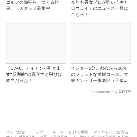
ゴルフの熱狂を、つくる仕
今年も男女プロが強い「キャ
事。｜スタッフ募集中
ロウェイ」のニュース一覧は
こちら！
『G740』アイアンが引き出
インター5分、都心から60分
す“反則級”の寛容性と飛びは
のフラットな美観コース。大
本当だった！
栄カントリー俱楽部（千葉
県）
Recommended by
ゴルフ総合
「その
ルーキーもQTで明暗 “ダイヤモンド世代”吉
サイト ALBA
他」の写
澤柚月は「プロ初めての試合が沖縄だとうれ