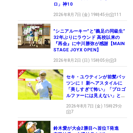
ロ」神10
2026年8月7日 (金) 19時45分
111
”シニアルーキー”と“義足の同級生”
32年ぶりにラウンド 高校以来の
『再会』に中川勝弥が感謝【MAIN
STAGE JOYX OPEN】
2026年8月2日 (日) 15時05分
3
セキ・ユウティンが前髪パッ
ツンに！ 新ヘアスタイルに
「美しすぎて怖い」「プロゴ
ルファーには見えない」とコ
メント殺到
2026年8月7日 (金) 15時29分
7
鈴木愛が大会2勝目へ首位T発進