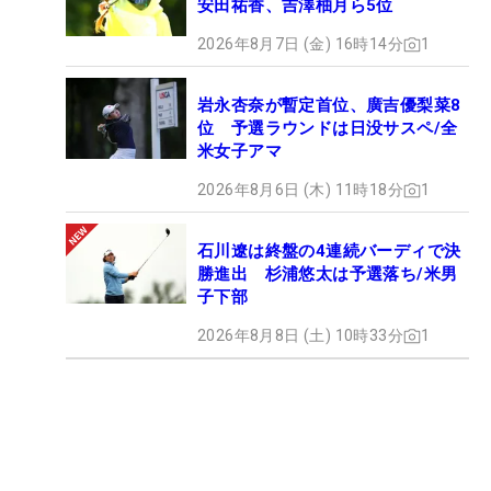
安田祐香、吉澤柚月ら5位
2026年8月7日 (金) 16時14分
1
岩永杏奈が暫定首位、廣吉優梨菜8
位 予選ラウンドは日没サスペ/全
米女子アマ
2026年8月6日 (木) 11時18分
1
石川遼は終盤の4連続バーディで決
勝進出 杉浦悠太は予選落ち/米男
子下部
2026年8月8日 (土) 10時33分
1