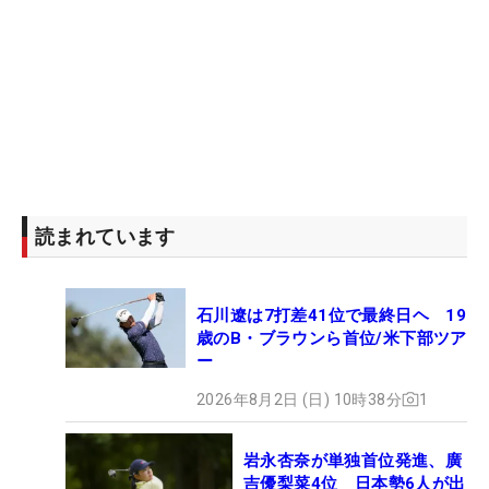
読まれています
石川遼は7打差41位で最終日ヘ 19
歳のB・ブラウンら首位/米下部ツア
ー
2026年8月2日 (日) 10時38分
1
岩永杏奈が単独首位発進、廣
吉優梨菜4位 日本勢6人が出