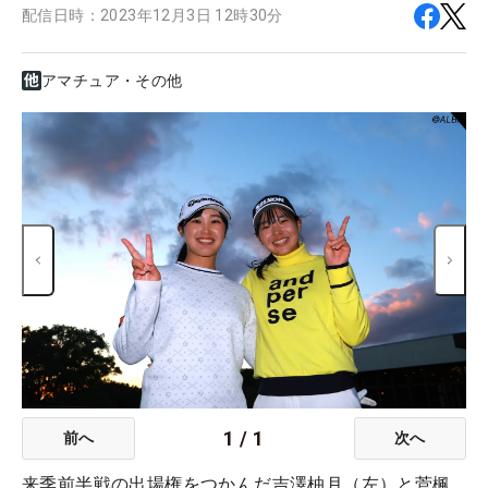
配信日時：
2023年12月3日 12時30分
アマチュア・その他
1
/
1
前へ
次へ
来季前半戦の出場権をつかんだ吉澤柚月（左）と菅楓