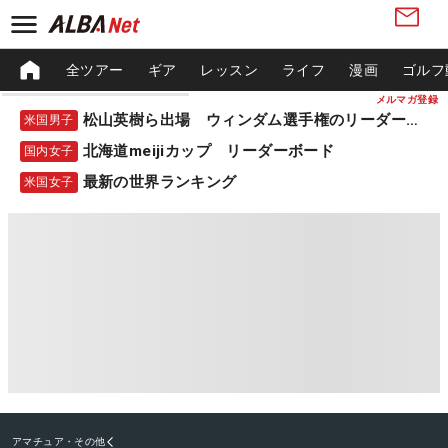
全ツアー
ギア
レッスン
ライフ
漫画
ゴルフ
メルマガ登録
松山英樹ら出場 ウィンダム選手権のリーダーボード
米国男子
北海道meijiカップ リーダーボード
国内女子
最新の世界ランキング
米国女子
アマチュア・その他