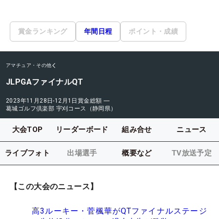
賞金ランキング
年間日程
ポイント・成績
アマチュア・その他
JLPGAファイナルQT
2023年11月28日-12月1日
賞金総額
―
葛城ゴルフ倶楽部 宇刈コース（静岡県）
大会TOP
リーダーボード
組み合せ
ニュース
ライブフォト
出場選手
概要など
TV放送予定
【この大会のニュース】
高3ルーキー・菅楓華がQTファイナルステージ