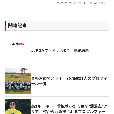
関連記事
JLPGAファイナルQT 最終結果
合格おめでとう！ 96期生21人のプロフィ
ール一覧
高3ルーキー・菅楓華がQT5位で“通過点”ク
リア「誰からも応援されるプロゴルファー