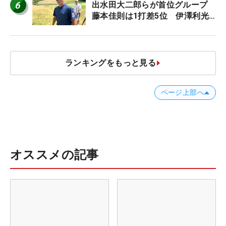
6
出水田大二郎らが首位グループ
藤本佳則は1打差5位 伊澤利光
は52位タイ【MAIN STAGE
JOYX OPEN】
ランキングをもっと見る
ページ上部へ
オススメの記事