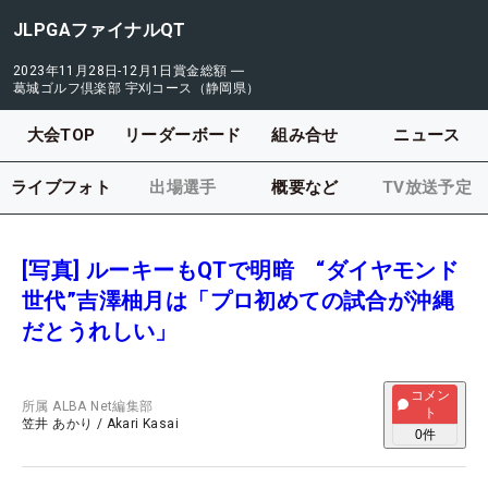
JLPGAファイナルQT
2023年11月28日-12月1日
賞金総額
―
葛城ゴルフ倶楽部 宇刈コース（静岡県）
大会TOP
リーダーボード
組み合せ
ニュース
ライブフォト
出場選手
概要など
TV放送予定
[写真] ルーキーもQTで明暗 “ダイヤモンド
世代”吉澤柚月は「プロ初めての試合が沖縄
だとうれしい」
コメン
所属
ALBA Net編集部
ト
笠井 あかり
/
Akari Kasai
0
件