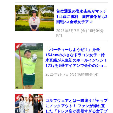
首位通過の岩永杏奈がマッチ
1回戦に勝利 廣吉優梨菜も2
回戦へ/全米女子アマ
2026年8月7日 (金) 10時04分
1
「パーティーしようぜ！」身長
154cmの小さなドラコン女子・鈴
木真緒が人生初のホールインワン！
173yを5番アイアンで会心のショッ
ト
2026年8月7日 (金) 16時00分
1
ゴルフウェアとは一味違うギャップ
にノックアウト！ ファンが惚れ直
した「ドレス姿が完璧すぎる女子プ