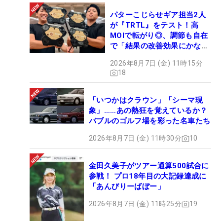
パターこじらせギア担当2人
が『TRTL』をテスト！高
MOIで転がり◎、調節も自在
で「結果の改善効果にかなり
の意外性」
2026年8月7日 (金) 11時15分
18
「いつかはクラウン」「シーマ現
象」……あの熱狂を覚えているか？
バブルのゴルフ場を彩った名車たち
2026年8月7日 (金) 11時30分
10
金田久美子がツアー通算500試合に
参戦！ プロ18年目の大記録達成に
「あんびりーばぼー」
2026年8月7日 (金) 11時25分
19