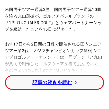
米国男子ツアー通算3勝、国内男子ツアー通算10勝
を誇る丸山茂樹が、ゴルフアパレルブランドの
『1PIU1UGUALE3 GOLF』とウェアパートナーシッ
プを締結したことを16日に発表した。
あす17日から2日間の日程で開催される国内シニア
ツアー第2戦「ノジマチャンピオンカップ箱根 シニ
アプロゴルフトーナメント」は、同ブランドと丸山
が共同で制作したゴルフウェアを着て挑んでいく。
そのウェアには丸山の“こだわり”があった。
記事の続きを読む
「いまのは（現在の同ブランドのデザインは）少し
若すぎる。大きな字などの主張が強すぎることもあ
って、僕が呼ばれるゴルフ場はドレスコード厳しく
て入れないところも多い。それだと僕の中ではコン