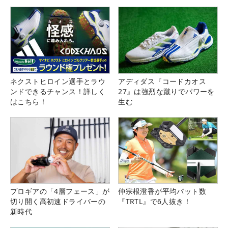
県）
ネクストヒロイン選手とラウ
アディダス『コードカオス
ンドできるチャンス！詳しく
27』は強烈な蹴りでパワーを
はこちら！
生む
プロギアの「4層フェース」が
仲宗根澄香が平均パット数
切り開く高初速ドライバーの
『TRTL』で6人抜き！
新時代