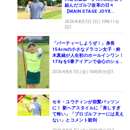
組んだゴルフ改革の日々
【MAIN STAGE JOYX
OPEN】
2026年8月2日 (日) 10時11分
1
「パーティーしようぜ！」身長
154cmの小さなドラコン女子・鈴
木真緒が人生初のホールインワン！
173yを5番アイアンで会心のショッ
ト
2026年8月7日 (金) 16時00分
1
セキ・ユウティンが前髪パッツン
に！ 新ヘアスタイルに「美しすぎ
て怖い」「プロゴルファーには見え
ない」とコメント殺到