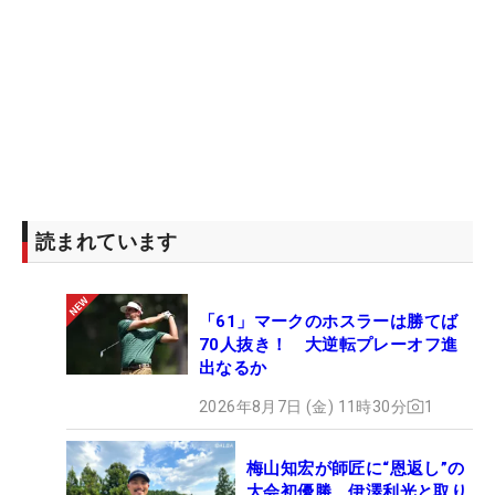
供：ワンフォーワンマネジメント株式会社）
読まれています
「61」マークのホスラーは勝てば
70人抜き！ 大逆転プレーオフ進
出なるか
2026年8月7日 (金) 11時30分
1
梅山知宏が師匠に“恩返し”の
大会初優勝 伊澤利光と取り