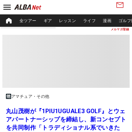
全ツアー
ギア
レッスン
ライフ
漫画
ゴルフ
メルマガ登録
アマチュア・その他
丸山茂樹が『1PIU1UGUALE3 GOLF』とウェ
アパートナーシップを締結し、新コンセプト
を共同制作「トラディショナル系でいきた