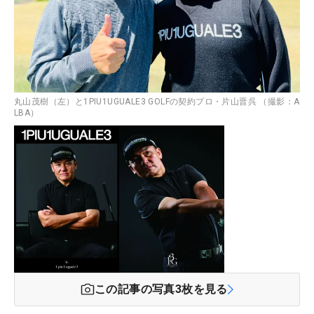
丸山茂樹（左）と1PIU1UGUALE3 GOLFの契約プロ・片山晋呉 （撮影：A
LBA）
この記事の写真
3
枚を見る