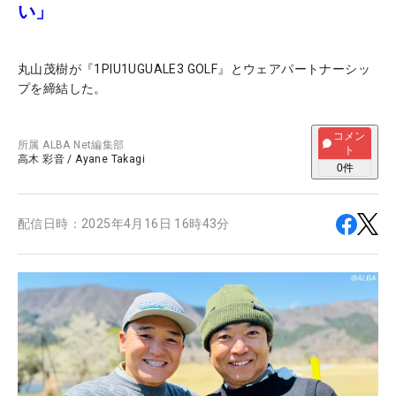
い」
丸山茂樹が『1PIU1UGUALE3 GOLF』とウェアパートナーシッ
プを締結した。
コメン
所属
ALBA Net編集部
ト
高木 彩音
/
Ayane Takagi
0
件
配信日時：
2025年4月16日 16時43分