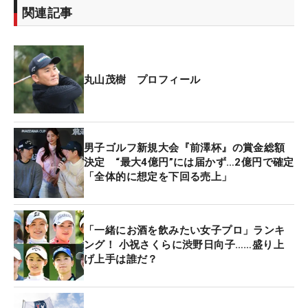
セプト的に少し違うかなと（同ブランドの担当者
関連記事
に）話したら『全部希望のラインでイチからやりま
す』と言ってくれた。自分の年齢層の人たちに合わ
せて寄り添っていけるように、ロゴも小さく刺繍し
てもらった。トラディショナル系でいきたい。その
丸山茂樹 プロフィール
なかに光るワッペンのテイストを入れたり…かな」
カラーバリエーションは「明るい色も何種類かあ
男子ゴルフ新規大会『前澤杯』の賞金総額
る」が、基本は“煌びやかな”モノトーンスタイル。
決定 “最大4億円”には届かず…2億円で確定
“魅せるゴルフ”の真髄を体現する丸山と、ブランド
「全体的に想定を下回る売上」
が追求する“ラグジュアリーゴルフウェア”のコンセ
プトのもと製作されたクラシックウェアラインを
「どんどん広げていければいいと思います」と自身
「一緒にお酒を飲みたい女子プロ」ランキ
のプレーでもPRしていく。
ング！ 小祝さくらに渋野日向子……盛り上
げ上手は誰だ？