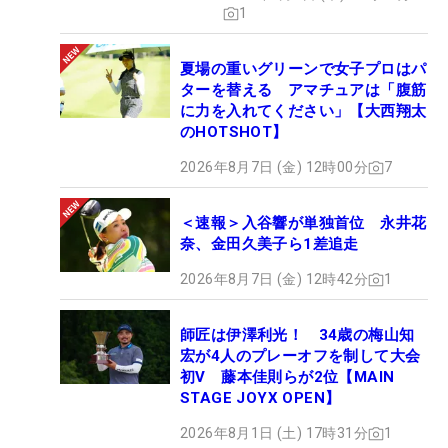
1
夏場の重いグリーンで女子プロはパ
ターを替える アマチュアは「腹筋
に力を入れてください」【大西翔太
のHOTSHOT】
2026年8月7日 (金) 12時00分
7
＜速報＞入谷響が単独首位 永井花
奈、金田久美子ら1差追走
2026年8月7日 (金) 12時42分
1
師匠は伊澤利光！ 34歳の梅山知
宏が4人のプレーオフを制して大会
初V 藤本佳則らが2位【MAIN
STAGE JOYX OPEN】
2026年8月1日 (土) 17時31分
1