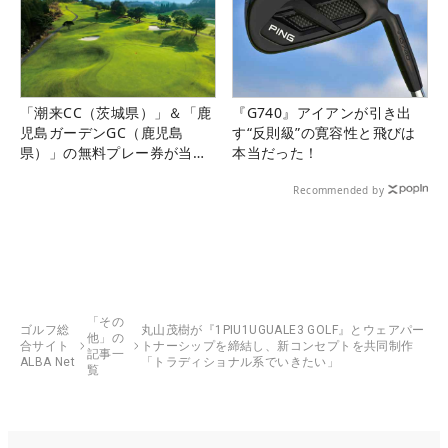
「潮来CC（茨城県）」＆「鹿
『G740』アイアンが引き出
児島ガーデンGC（鹿児島
す“反則級”の寛容性と飛びは
県）」の無料プレー券が当た
本当だった！
る！！
Recommended by
「その
ゴルフ総
丸山茂樹が『1PIU1UGUALE3 GOLF』とウェアパー
他」の
合サイト
トナーシップを締結し、新コンセプトを共同制作
記事一
ALBA Net
「トラディショナル系でいきたい」
覧