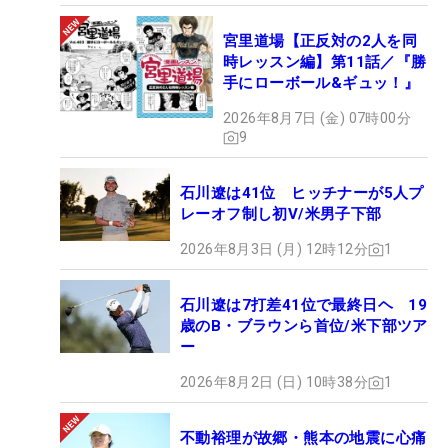
宮里道場【正反対の2人を同
時レッスン編】第11話／『勝
手にローボール&ギュッ！』
2026年8月7日 (金) 07時00分
9
石川遼は41位 ヒッチナーが5人プ
レーオフ制し初V/米男子下部
2026年8月3日 (月) 12時12分
1
石川遼は7打差41位で最終日ヘ 19
歳のB・ブラウンら首位/米下部ツア
ー
2026年8月2日 (日) 10時38分
1
不動裕理が故郷・熊本の地震に心痛