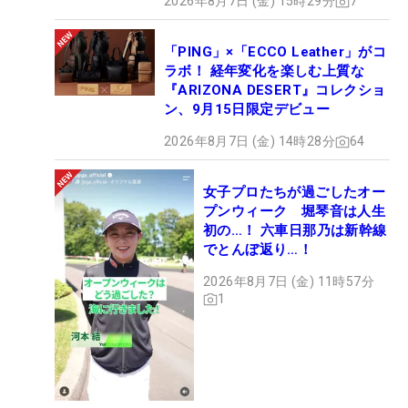
2026年8月7日 (金) 15時29分
7
「PING」×「ECCO Leather」がコ
ラボ！ 経年変化を楽しむ上質な
『ARIZONA DESERT』コレクショ
ン、9月15日限定デビュー
2026年8月7日 (金) 14時28分
64
女子プロたちが過ごしたオー
プンウィーク 堀琴音は人生
初の…！ 六車日那乃は新幹線
でとんぼ返り…！
2026年8月7日 (金) 11時57分
1