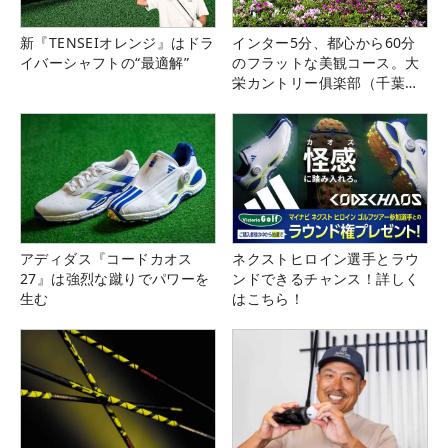
新『TENSEIオレンジ』はドラ
インター5分、都心から60分
イバーシャフトの“最適解”
のフラットな美観コース。大
栄カントリー俱楽部（千葉
県）
アディダス『コードカオス
ネクストヒロイン選手とラウ
27』は強烈な蹴りでパワーを
ンドできるチャンス！詳しく
生む
はこちら！