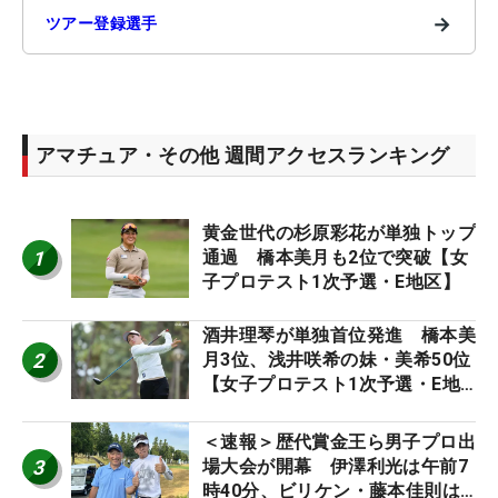
→
ツアー登録選手
アマチュア・その他 週間アクセスランキング
黄金世代の杉原彩花が単独トップ
1
通過 橋本美月も2位で突破【女
子プロテスト1次予選・E地区】
酒井理琴が単独首位発進 橋本美
2
月3位、浅井咲希の妹・美希50位
【女子プロテスト1次予選・E地
区】
＜速報＞歴代賞金王ら男子プロ出
3
場大会が開幕 伊澤利光は午前7
時40分、ビリケン・藤本佳則は