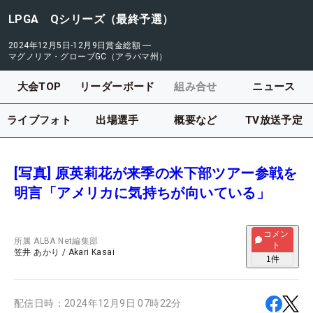
LPGA Qシリーズ（最終予選）
2024年12月5日-12月9日
賞金総額
―
マグノリア・グローブGC（アラバマ州）
大会TOP
リーダーボード
組み合せ
ニュース
ライブフォト
出場選手
概要など
TV放送予定
[写真] 原英莉花が来季の米下部ツアー参戦を
明言「アメリカに気持ちが向いている」
コメン
所属
ALBA Net編集部
ト
笠井 あかり
/
Akari Kasai
1
件
配信日時：
2024年12月9日 07時22分