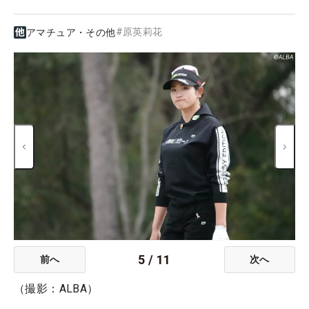
#
原英莉花
アマチュア・その他
5
/
11
前へ
次へ
（撮影：ALBA）