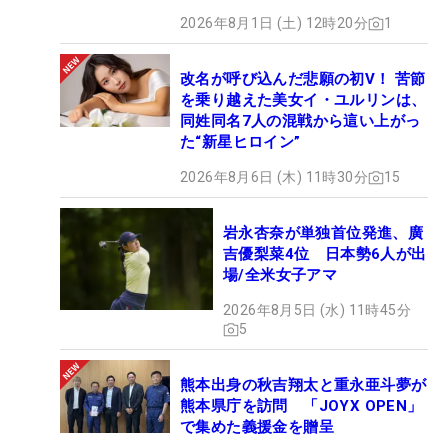
OPEN】
2026年8月1日 (土) 12時20分
1
改名が呼び込んだ悲願の初V！ 苦節
を乗り越えた美女イ・ユルリンは、
同姓同名7人の混戦から這い上がっ
た“新星ヒロイン”
2026年8月6日 (木) 11時30分
15
岩永杏奈が単独首位発進、廣
吉優梨菜4位 日本勢6人が出
場/全米女子アマ
2026年8月5日 (水) 11時45分
5
熊本出身の秋吉翔太と重永亜斗夢が
熊本県庁を訪問 「JOYX OPEN」
で集めた義援金を贈呈