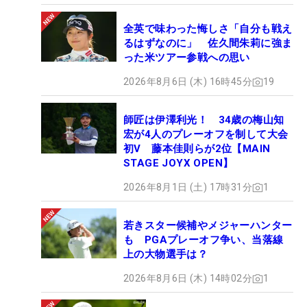
全英で味わった悔しさ「自分も戦え
るはずなのに」 佐久間朱莉に強ま
った米ツアー参戦への思い
2026年8月6日 (木) 16時45分
19
師匠は伊澤利光！ 34歳の梅山知
宏が4人のプレーオフを制して大会
初V 藤本佳則らが2位【MAIN
STAGE JOYX OPEN】
2026年8月1日 (土) 17時31分
1
若きスター候補やメジャーハンター
も PGAプレーオフ争い、当落線
上の大物選手は？
2026年8月6日 (木) 14時02分
1