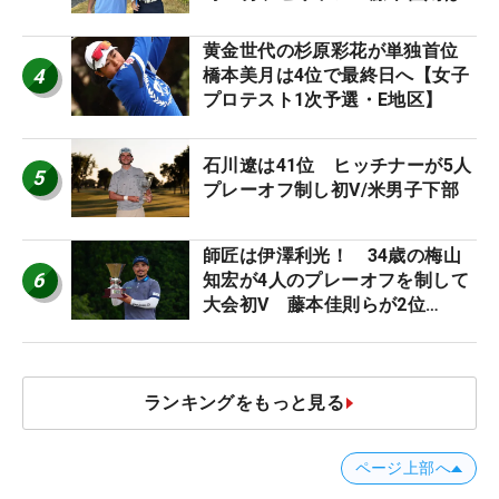
午前9時30分にティオフ【MAIN
STAGE JOYX OPEN】
黄金世代の杉原彩花が単独首位
4
橋本美月は4位で最終日へ【女子
プロテスト1次予選・E地区】
石川遼は41位 ヒッチナーが5人
5
プレーオフ制し初V/米男子下部
師匠は伊澤利光！ 34歳の梅山
6
知宏が4人のプレーオフを制して
大会初V 藤本佳則らが2位
【MAIN STAGE JOYX OPEN】
ランキングをもっと見る
ページ上部へ