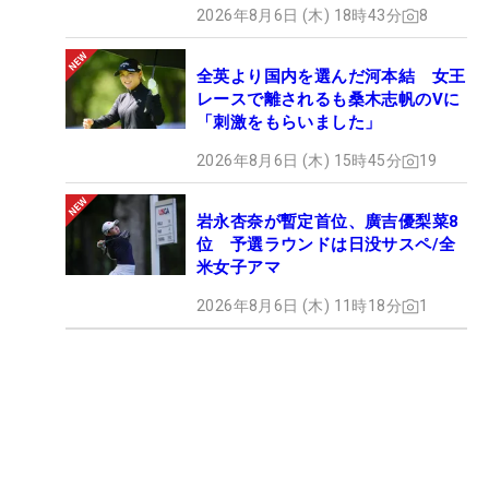
2026年8月6日 (木) 18時43分
8
全英より国内を選んだ河本結 女王
レースで離されるも桑木志帆のVに
「刺激をもらいました」
2026年8月6日 (木) 15時45分
19
岩永杏奈が暫定首位、廣吉優梨菜8
位 予選ラウンドは日没サスペ/全
米女子アマ
2026年8月6日 (木) 11時18分
1