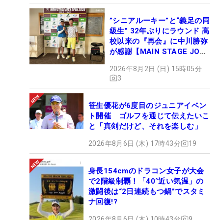
”シニアルーキー”と“義足の同
級生” 32年ぶりにラウンド 高
校以来の『再会』に中川勝弥
が感謝【MAIN STAGE JOYX
OPEN】
2026年8月2日 (日) 15時05分
3
笹生優花が6度目のジュニアイベン
ト開催 ゴルフを通じて伝えたいこ
と「真剣だけど、それを楽しむ」
2026年8月6日 (木) 17時43分
19
身長154cmのドラコン女子が大会
で2階級制覇！「40°近い気温」の
激闘後は“2日連続もつ鍋”でスタミ
ナ回復!?
2026年8月6日 (木) 10時43分
9