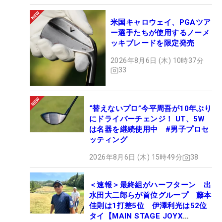
米国キャロウェイ、PGAツア
ー選手たちが使用するノーメ
ッキブレードを限定発売
2026年8月6日 (木) 10時37分
33
“替えないプロ”今平周吾が10年ぶり
にドライバーチェンジ！ UT、5W
は名器を継続使用中 #男子プロセ
ッティング
2026年8月6日 (木) 15時49分
38
＜速報＞最終組がハーフターン 出
水田大二郎らが首位グループ 藤本
佳則は1打差5位 伊澤利光は52位
タイ【MAIN STAGE JOYX