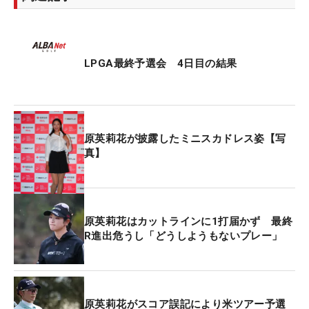
LPGA最終予選会 4日目の結果
原英莉花が披露したミニスカドレス姿【写
真】
原英莉花はカットラインに1打届かず 最終
R進出危うし「どうしようもないプレー」
原英莉花がスコア誤記により米ツアー予選