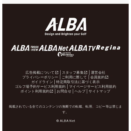
広告掲載について
スタッフ募集
運営会社
プライバシーポリシー
ご利用に際して
会員規約
ガイドライン
特定商取引法に基づく表示
ゴルフ場予約サービス利用規約
マイページサービス利用規約
ポイント利用規約
お問合せ
ヘルプ
サイトマップ
掲載されている全てのコンテンツの無断での転載、転用、コピー等は禁じま
す。
© ALBA Net