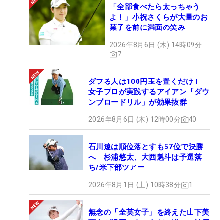
「全部食べたら太っちゃう
よ！」小祝さくらが大量のお
菓子を前に満面の笑み
2026年8月6日 (木) 14時09分
7
ダフる人は100円玉を置くだけ！
女子プロが実践するアイアン「ダウ
ンブロードリル」が効果抜群
2026年8月6日 (木) 12時00分
40
石川遼は順位落とすも57位で決勝
へ 杉浦悠太、大西魁斗は予選落
ち/米下部ツアー
2026年8月1日 (土) 10時38分
1
無念の「全英女子」を終えた山下美