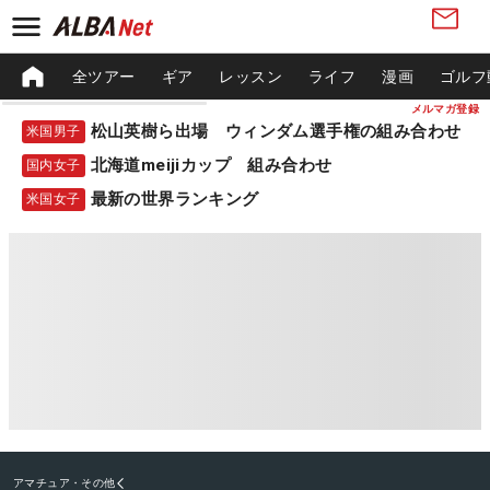
全ツアー
ギア
レッスン
ライフ
漫画
ゴルフ
メルマガ登録
松山英樹ら出場 ウィンダム選手権の組み合わせ
米国男子
北海道meijiカップ 組み合わせ
国内女子
最新の世界ランキング
米国女子
アマチュア・その他