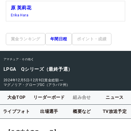
原 英莉花
Erika Hara
賞金ランキング
年間日程
ポイント・成績
アマチュア・その他
LPGA Qシリーズ（最終予選）
2024年12月5日-12月9日
賞金総額
―
マグノリア・グローブGC（アラバマ州）
大会TOP
リーダーボード
組み合せ
ニュース
ライブフォト
出場選手
概要など
TV放送予定