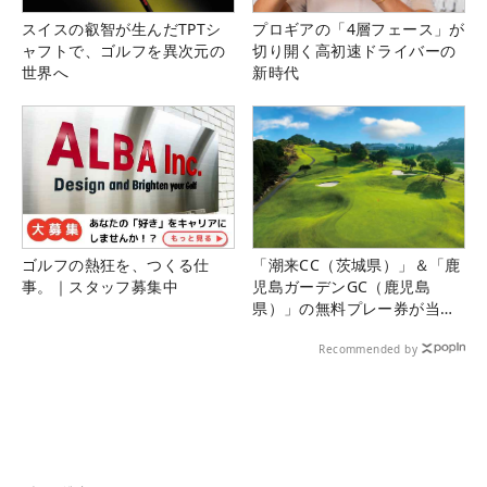
スイスの叡智が生んだTPTシ
プロギアの「4層フェース」が
ャフトで、ゴルフを異次元の
切り開く高初速ドライバーの
世界へ
新時代
ゴルフの熱狂を、つくる仕
「潮来CC（茨城県）」＆「鹿
事。｜スタッフ募集中
児島ガーデンGC（鹿児島
県）」の無料プレー券が当た
る！！
Recommended by