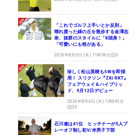
「これでゴルフ上手いとか反則」
晴れ渡った緑の丘を散歩する金澤志
奈、抜群のスタイルに「8頭身！」
「可愛いにも程がある」
2026年8月6日 (木) 11時36分
3
珍しく松山英樹も5Wを即採
用！ スリクソン『ZXi RKT』
フェアウェイ＆ハイブリッ
ド、9月12日デビュー
2026年8月6日 (木) 13時42分
33
石川遼は41位 ヒッチナーが5人プ
レーオフ制し初V/米男子下部