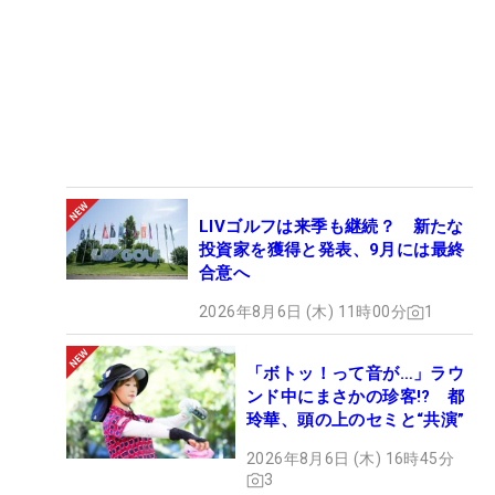
LIVゴルフは来季も継続？ 新たな
投資家を獲得と発表、9月には最終
合意へ
2026年8月6日 (木) 11時00分
1
「ボトッ！って音が…」ラウ
ンド中にまさかの珍客!? 都
玲華、頭の上のセミと“共演”
2026年8月6日 (木) 16時45分
3