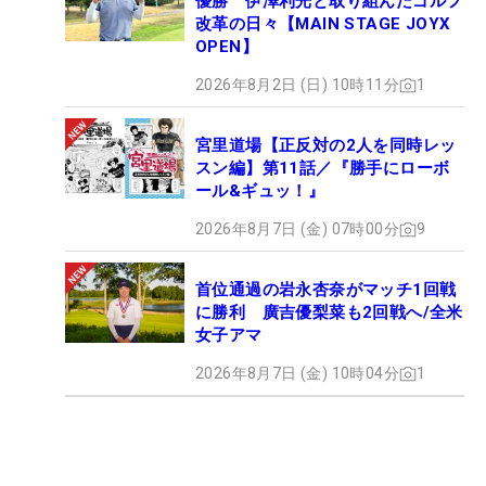
優勝 伊澤利光と取り組んだゴルフ
改革の日々【MAIN STAGE JOYX
OPEN】
2026年8月2日 (日) 10時11分
1
宮里道場【正反対の2人を同時レッ
スン編】第11話／『勝手にローボ
ール&ギュッ！』
2026年8月7日 (金) 07時00分
9
首位通過の岩永杏奈がマッチ1回戦
に勝利 廣吉優梨菜も2回戦へ/全米
女子アマ
2026年8月7日 (金) 10時04分
1