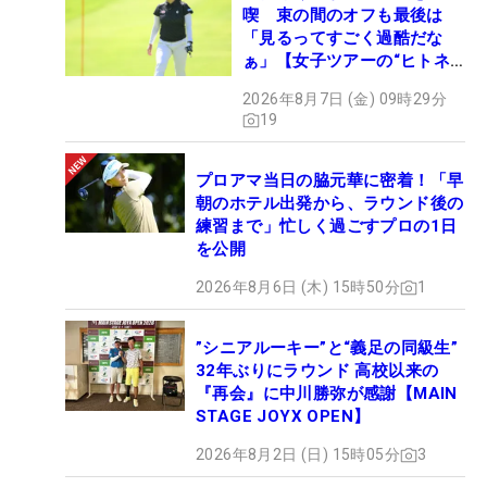
喫 束の間のオフも最後は
「見るってすごく過酷だな
ぁ」【女子ツアーの“ヒトネ
タ”】
2026年8月7日 (金) 09時29分
19
プロアマ当日の脇元華に密着！「早
朝のホテル出発から、ラウンド後の
練習まで」忙しく過ごすプロの1日
を公開
2026年8月6日 (木) 15時50分
1
”シニアルーキー”と“義足の同級生”
32年ぶりにラウンド 高校以来の
『再会』に中川勝弥が感謝【MAIN
STAGE JOYX OPEN】
2026年8月2日 (日) 15時05分
3