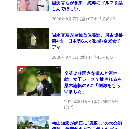
里美香らが参加「純粋にゴルフを楽
しんでほしい」
2026年8月7日 (金) 07時15分
19
岩永杏奈が単独首位発進、廣吉優梨
菜4位 日本勢6人が出場/全米女子
アマ
2026年8月5日 (水) 11時45分
5
全英より国内を選んだ河本
結 女王レースで離されるも
桑木志帆のVに「刺激をもら
いました」
2026年8月6日 (木) 15時45分
19
梅山知宏が師匠に“恩返し”の大会初