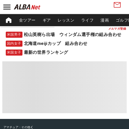
全ツアー
ギア
レッスン
ライフ
漫画
ゴルフ
メルマガ登録
松山英樹ら出場 ウィンダム選手権の組み合わせ
米国男子
北海道meijiカップ 組み合わせ
国内女子
最新の世界ランキング
米国女子
アマチュア・その他