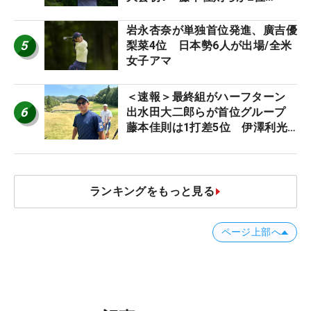
【MAIN STAGE JOYX OPEN】
岩永杏奈が単独首位発進、廣吉優
5
梨菜4位 日本勢6人が出場/全米
女子アマ
＜速報＞最終組がハーフターン
6
出水田大二郎らが首位グループ
藤本佳則は1打差5位 伊澤利光
は52位タイ【MAIN STAGE
JOYX OPEN】
ランキングをもっと見る
ページ上部へ