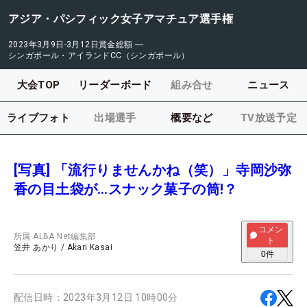
アジア・パシフィック女子アマチュア選手権
2023年3月9日-3月12日
賞金総額
―
シンガポール・アイランドCC（シンガポール）
大会TOP
リーダーボード
組み合せ
ニュース
ライブフォト
出場選手
概要など
TV放送予定
[写真] 「流行りませんかね（笑）」寺岡沙弥
香の目土袋が…スナック菓子の筒!？
コメン
所属
ALBA Net編集部
ト
笠井 あかり
/
Akari Kasai
0
件
配信日時：
2023年3月12日 10時00分