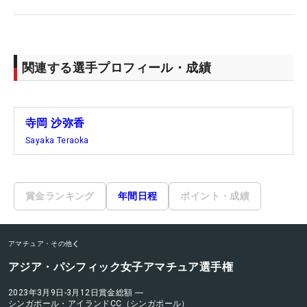
関連する選手プロフィール・成績
寺岡 沙弥香
Sayaka Teraoka
賞金ランキング
年間日程
ポイント・成績
アマチュア・その他
アジア・パシフィック女子アマチュア選手権
2023年3月9日-3月12日
賞金総額
―
シンガポール・アイランドCC（シンガポール）