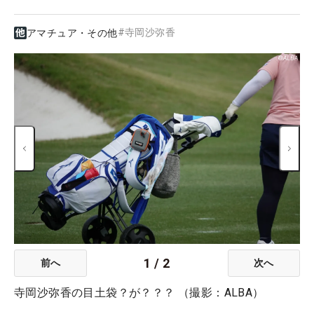
#
寺岡沙弥香
アマチュア・その他
1
/
2
前へ
次へ
寺岡沙弥香の目土袋？が？？？ （撮影：ALBA）