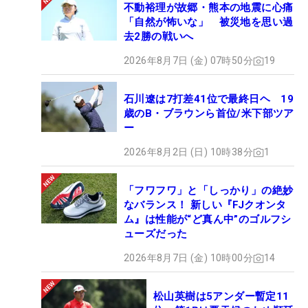
不動裕理が故郷・熊本の地震に心痛
「自然が怖いな」 被災地を思い過
去2勝の戦いへ
2026年8月7日 (金) 07時50分
19
石川遼は7打差41位で最終日ヘ 19
歳のB・ブラウンら首位/米下部ツア
ー
2026年8月2日 (日) 10時38分
1
「フワフワ」と「しっかり」の絶妙
なバランス！ 新しい『FJクオンタ
ム』は性能が“ど真ん中”のゴルフシ
ューズだった
2026年8月7日 (金) 10時00分
14
松山英樹は5アンダー暫定11