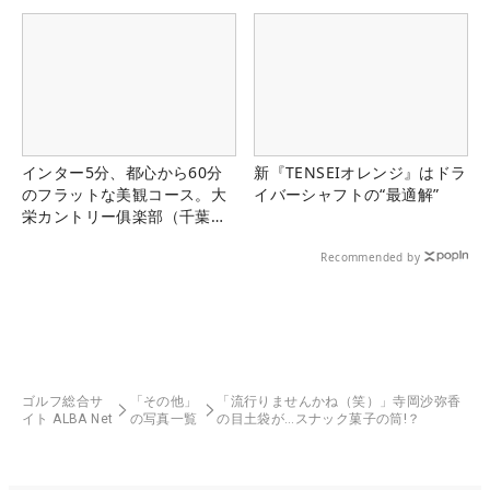
インター5分、都心から60分
新『TENSEIオレンジ』はドラ
のフラットな美観コース。大
イバーシャフトの“最適解”
栄カントリー俱楽部（千葉
県）
Recommended by
ゴルフ総合サ
「その他」
「流行りませんかね（笑）」寺岡沙弥香
イト ALBA Net
の写真一覧
の目土袋が…スナック菓子の筒!？