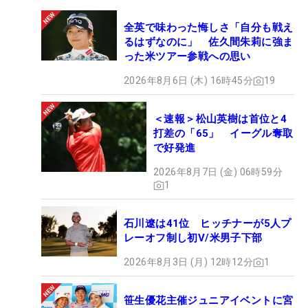
全英で味わった悔しさ「自分も戦え
るはずなのに」 佐久間朱莉に強ま
った米ツアー参戦への思い
2026年8月6日 (木) 16時45分
19
＜速報＞松山英樹は首位と4
打差の「65」 イーグル奪取
で好発進
2026年8月7日 (金) 06時59分
1
石川遼は41位 ヒッチナーが5人プ
レーオフ制し初V/米男子下部
2026年8月3日 (月) 12時12分
1
笹生優花主催ジュニアイベントに宮