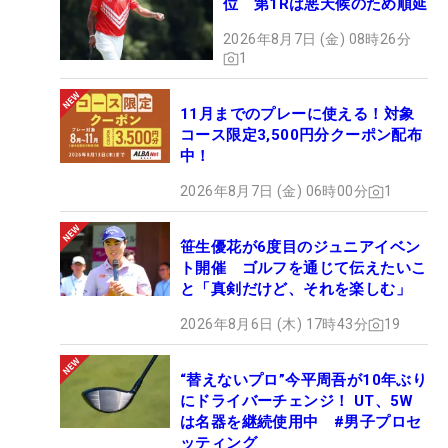
位 第1Rは悪天候のため順延
2026年8月7日 (金) 08時26分
1
11月までのプレーに使える！対象
コース限定3,500円分クーポン配布
中！
2026年8月7日 (金) 06時00分
1
笹生優花が6度目のジュニアイベン
ト開催 ゴルフを通じて伝えたいこ
と「真剣だけど、それを楽しむ」
2026年8月6日 (木) 17時43分
19
“替えないプロ”今平周吾が10年ぶり
にドライバーチェンジ！ UT、5W
は名器を継続使用中 #男子プロセ
ッティング