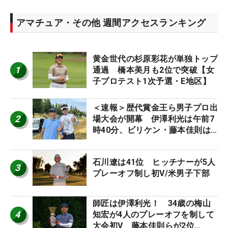
アマチュア・その他 週間アクセスランキング
黄金世代の杉原彩花が単独トップ
1
通過 橋本美月も2位で突破【女
子プロテスト1次予選・E地区】
＜速報＞歴代賞金王ら男子プロ出
2
場大会が開幕 伊澤利光は午前7
時40分、ビリケン・藤本佳則は
午前9時30分にティオフ【MAIN
STAGE JOYX OPEN】
石川遼は41位 ヒッチナーが5人
3
プレーオフ制し初V/米男子下部
師匠は伊澤利光！ 34歳の梅山
4
知宏が4人のプレーオフを制して
大会初V 藤本佳則らが2位