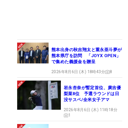
熊本出身の秋吉翔太と重永亜斗夢が
熊本県庁を訪問 「JOYX OPEN」
で集めた義援金を贈呈
2026年8月6日 (木) 18時43分
8
岩永杏奈が暫定首位、廣吉優
梨菜8位 予選ラウンドは日
没サスペ/全米女子アマ
2026年8月6日 (木) 11時18分
1