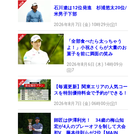
石川遼は12位発進 杉浦悠太20位/
米男子下部
2026年8月7日 (金) 10時29分
1
「全部食べたら太っちゃう
よ！」小祝さくらが大量のお
菓子を前に満面の笑み
2026年8月6日 (木) 14時09分
7
【毎週更新】関東エリアの人気コー
スを特別優待料金で予約ができる！
2026年8月7日 (金) 06時00分
1
師匠は伊澤利光！ 34歳の梅山知
宏が4人のプレーオフを制して大会
初V 藤本佳則らが2位【MAIN