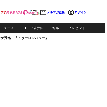
メルマガ登録
ログイン
Sニュース
ゴルフ場予約
連載
プレゼント
感が秀逸 『トゥーロンパター』