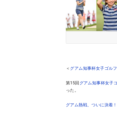
＜
グアム知事杯女子ゴル
第15回
グアム知事杯女子
った。
グアム熱戦、ついに決着