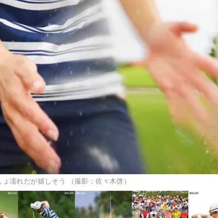
しょ濡れだが嬉しそう （撮影：佐々木啓）