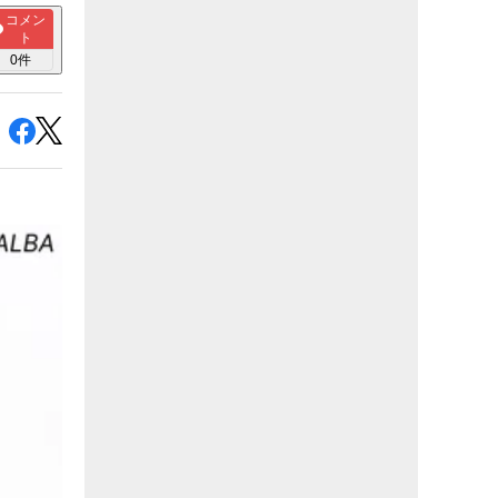
コメン
ト
0
件