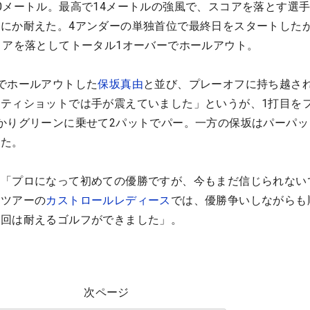
0メートル。最高で14メートルの強風で、スコアを落とす選
にか耐えた。4アンダーの単独首位で最終日をスタートしたが
コアを落としてトータル1オーバーでホールアウト。
でホールアウトした
保坂真由
と並び、プレーオフに持ち越さ
ティショットでは手が震えていました」というが、1打目を
かりグリーンに乗せて2パットでパー。一方の保坂はパーパッ
った。
。「プロになって初めての優勝ですが、今もまだ信じられない
・ツアーの
カストロールレディース
では、優勝争いしながらも
今回は耐えるゴルフができました」。
次ページ