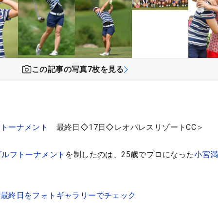
この記事の写真
7
枚を見る
フトーナメント
最終日◇17日◇レオパレスリゾートCC＞
ゴルフトーナメント
を制したのは、25歳でプロになった
小宮
！最終日をフォトギャラリーでチェック