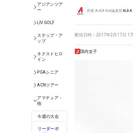
アジアンツア
ー
所属
ALBA Net編集部
ALBA
LIV GOLF
配信日時：
2017年2月17日 1
ステップ・ア
ップ
国内女子
ネクストヒロ
イン
PGAシニア
ACNツアー
アマチュア・
他
今週の大会
リーダーボ