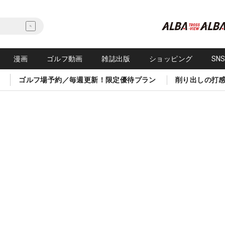
漫画
ゴルフ動画
雑誌出版
ショッピング
SN
ゴルフ場予約／毎週更新！限定優待プラン
削り出しの打