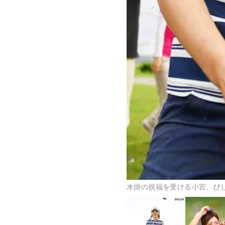
水掛の祝福を受ける小宮、び