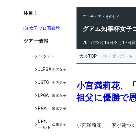
注目！
アマチュア・その他
グアム知事杯女子
女子プロ写真館
ツアー情報
2017年2月16日-2月17日
賞
大会TOP
リーダーボード
全ツアー
JLPGA
国内女子
JGTO
国内男子
小宮満莉花、
祖父に優勝で
LPGA
米国女子
PGA
米国男子
DPワ
欧州男子
小宮満莉花、「家が建つ
ールド