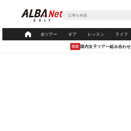
全ツアー
ギア
レッスン
ライフ
国内女子ツアー組み合わせ
注目