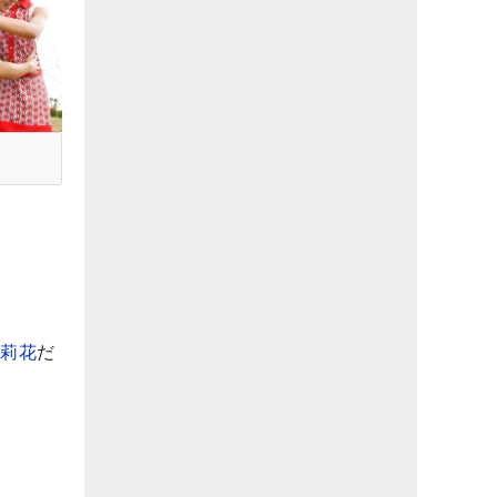
満莉花
だ