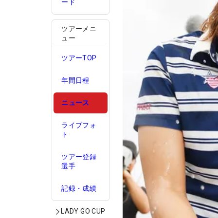
ード
ツアーメニ
ュー
ツアーTOP
年間日程
ニュース
ライブフォ
ト
ツアー登録
選手
記録・成績
LADY GO CUP