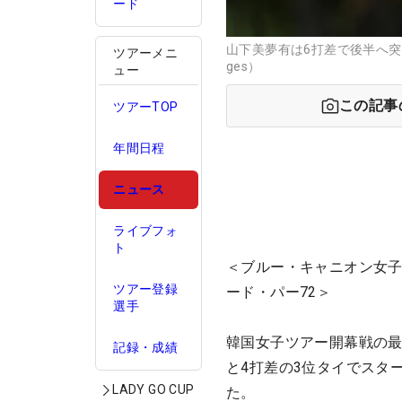
ード
山下美夢有は6打差で後半へ突入（
ツアーメニ
ges）
ュー
この記事
ツアーTOP
年間日程
ニュース
ライブフォ
ト
＜ブルー・キャニオン女子
ツアー登録
ード・パー72＞
選手
韓国女子ツアー開幕戦の
記録・成績
と4打差の3位タイでスタ
LADY GO CUP
た。