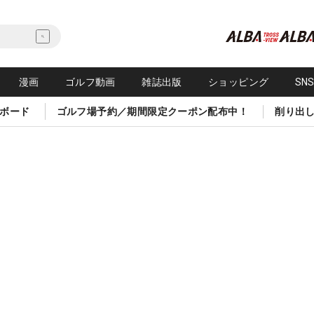
漫画
ゴルフ動画
雑誌出版
ショッピング
SN
ボード
ゴルフ場予約／期間限定クーポン配布中！
削り出