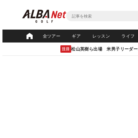
全ツアー
ギア
レッスン
ライフ
松山英樹ら出場 米男子リーダー
注目