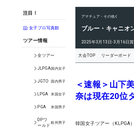
注目！
アマチュア・その他
ブルー・キャニオ
女子プロ写真館
ツアー情報
2025年3月13日-3月16日
賞
大会TOP
リーダーボード
全ツアー
JLPGA
国内女子
JGTO
国内男子
＜速報＞山下
奈は現在20位
LPGA
米国女子
PGA
米国男子
DPワ
欧州男子
韓国女子ツアー（KLPG
ールド