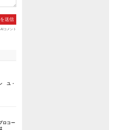
ン ユ・
プロコー
は