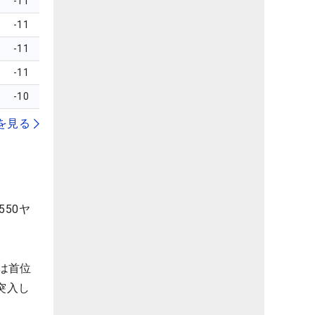
-11
-11
-11
-11
-10
を見る
50ヤ
は首位
突入し