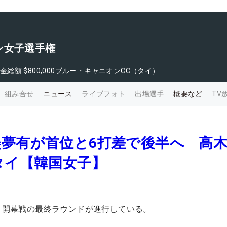
ン女子選手権
金総額
$800,000
ブルー・キャニオンCC（タイ）
組み合せ
ニュース
ライブフォト
出場選手
概要など
TV
美夢有が首位と6打差で後半へ 高
タイ【韓国女子】
A）開幕戦の最終ラウンドが進行している。