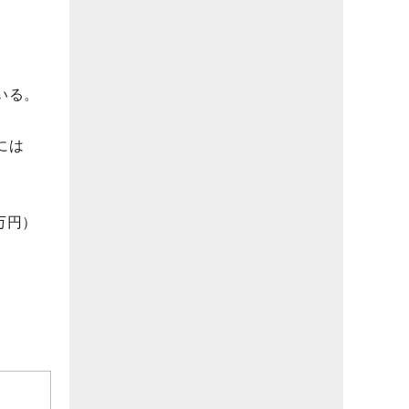
いる。
には
万円）