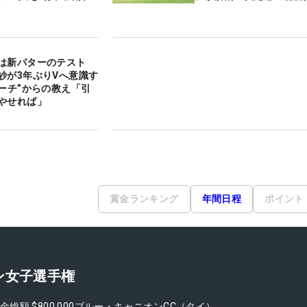
は新パターのテスト
紗が3年ぶりVへ意識す
コーチ”からの教え「引
やせれば」
賞金ランキング
年間日程
ポイント
ン女子選手権
金総額
$800,000
ブルー・キャニオンCC（タイ）