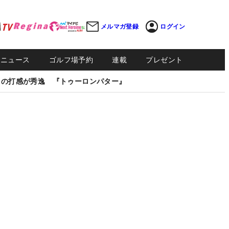
メルマガ登録
ログイン
Sニュース
ゴルフ場予約
連載
プレゼント
しの打感が秀逸 『トゥーロンパター』