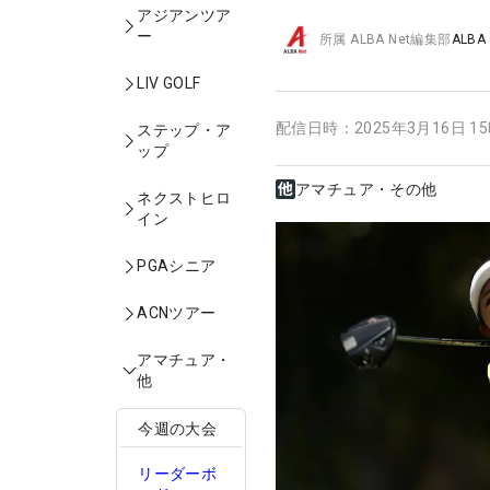
アジアンツア
ー
所属
ALBA Net編集部
ALBA
LIV GOLF
配信日時：
2025年3月16日 1
ステップ・ア
ップ
アマチュア・その他
ネクストヒロ
イン
PGAシニア
ACNツアー
アマチュア・
他
今週の大会
リーダーボ