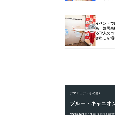
イベントで
も 畑岡奈
る“2人の
き出しを増
アマチュア・その他
ブルー・キャニオ
2025年3月13日-3月16日
賞