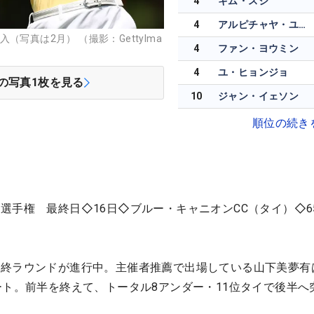
4
キム・スジ
4
アルピチャヤ・ユボル
写真は2月） （撮影：GettyIma
4
ファン・ヨウミン
4
ユ・ヒョンジョ
の写真
1
枚を見る
10
ジャン・イェソン
順位の続き
選手権 最終日◇16日◇ブルー・キャニオンCC（タイ）◇65
最終ラウンドが進行中。主催者推薦で出場している山下美夢有
ート。前半を終えて、トータル8アンダー・11位タイで後半へ