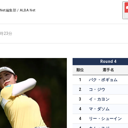
 Net編集部
/
ALBA Net
5時23分
Round
4
順位
選手名
1
パク・ボギョム
2
コ・ジウ
3
イ・カヨン
4
マ・ダソム
4
リー・シューイン