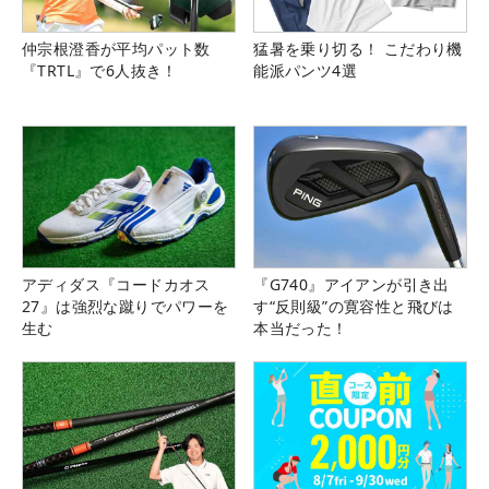
仲宗根澄香が平均パット数
猛暑を乗り切る！ こだわり機
『TRTL』で6人抜き！
能派パンツ4選
アディダス『コードカオス
『G740』アイアンが引き出
27』は強烈な蹴りでパワーを
す“反則級”の寛容性と飛びは
生む
本当だった！