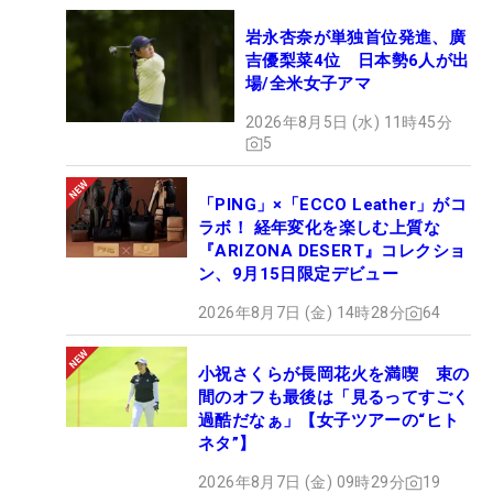
岩永杏奈が単独首位発進、廣
吉優梨菜4位 日本勢6人が出
場/全米女子アマ
2026年8月5日 (水) 11時45分
5
「PING」×「ECCO Leather」がコ
ラボ！ 経年変化を楽しむ上質な
『ARIZONA DESERT』コレクショ
ン、9月15日限定デビュー
2026年8月7日 (金) 14時28分
64
小祝さくらが長岡花火を満喫 束の
間のオフも最後は「見るってすごく
過酷だなぁ」【女子ツアーの“ヒト
ネタ”】
2026年8月7日 (金) 09時29分
19