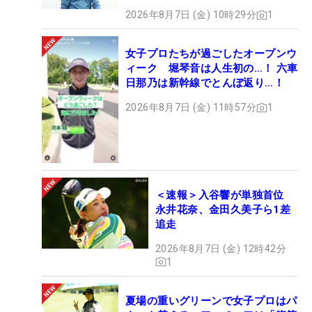
2026年8月7日 (金) 10時29分
1
女子プロたちが過ごしたオープンウ
ィーク 堀琴音は人生初の…！ 六車
日那乃は新幹線でとんぼ返り…！
2026年8月7日 (金) 11時57分
1
＜速報＞入谷響が単独首位
永井花奈、金田久美子ら1差
追走
2026年8月7日 (金) 12時42分
1
夏場の重いグリーンで女子プロはパ