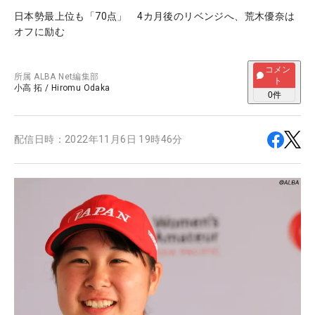
日本勢最上位も「70点」 4カ月後のリベンジへ、荒木優奈は
オフに励む
コメン
所属
ALBA Net編集部
ト
小高 拓
/
Hiromu Odaka
0
件
配信日時：
2022年11月6日 19時46分