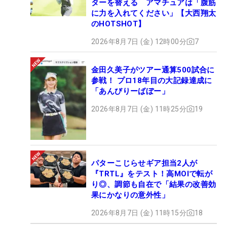
ターを替える アマチュアは「腹筋
に力を入れてください」【大西翔太
のHOTSHOT】
2026年8月7日 (金) 12時00分
7
金田久美子がツアー通算500試合に
参戦！ プロ18年目の大記録達成に
「あんびりーばぼー」
2026年8月7日 (金) 11時25分
19
パターこじらせギア担当2人が
『TRTL』をテスト！高MOIで転が
り◎、調節も自在で「結果の改善効
果にかなりの意外性」
2026年8月7日 (金) 11時15分
18