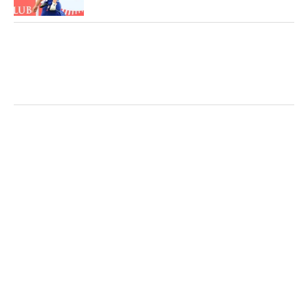
と、17番、18番を連続バーディ締め。終わってみれ
ば、優勝者との差を4打にまで縮めていた。
初めて海外の大きな試合に出場し、当然、緊張もあ
った。初日はボギー、ダブルボギー発進。3日目に
は前半「38」などもあった。「他の選手と比べて私
はミスの仕方が大きい。まだまだレベルアップする
余地があると感じました」。また、海外勢のパッテ
ィングにも注目した。「3〜4メートルの入れごろ外
しごろの距離を、スコンスコン入れてて、それがバ
ーディパットでもパーパットでも変わらない。すご
い勉強になりました。私は調子がいいときしか入ら
ないから違いますね」。このオフに取り組む課題が
見つかった。