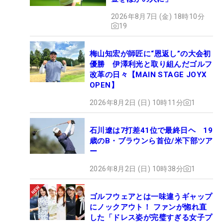
2026年8月7日 (金) 18時10分
19
梅山知宏が師匠に“恩返し”の大会初
優勝 伊澤利光と取り組んだゴルフ
改革の日々【MAIN STAGE JOYX
OPEN】
2026年8月2日 (日) 10時11分
1
石川遼は7打差41位で最終日ヘ 19
歳のB・ブラウンら首位/米下部ツア
ー
2026年8月2日 (日) 10時38分
1
ゴルフウェアとは一味違うギャップ
にノックアウト！ ファンが惚れ直
した「ドレス姿が完璧すぎる女子プ