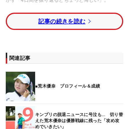
最新！ 荒木優奈のドライバースイング【動画】
記事の続きを読む
最終日は出だしの1番こそボギーとしたが、7番から
は怒とうの4連続バーディ。会場内のリーダーボー
ドに名を連ねた。しかし、11番で1.5メートルのバ
ーディパットを決め損ねると、12番パー3ではティ
関連記事
ショットをミス。ボールは土手とカート道を跳ねて
隣接するホールとの間まで転がると、グリーンに乗
せるまでに4打かかって2パットのトリプルボギーを
喫した。
■荒木優奈 プロフィール＆成績
「きょうは順位を気にせず楽しもうと思っていたん
ですけど、ボードに名前が載った瞬間にやらかしま
キンプリの脱退ニュースに号泣も… 切り替
した（笑）」。集中力が途切れてもおかしくない状
えた荒木優奈は優勝戦線に残った「攻め攻
況だが、すぐに気持ちを切り替えて13番で取り返す
めでいきたい」