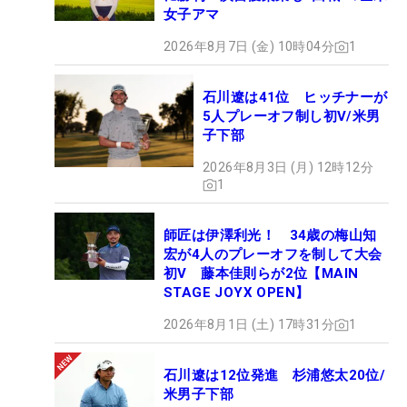
女子アマ
2026年8月7日 (金) 10時04分
1
石川遼は41位 ヒッチナーが
5人プレーオフ制し初V/米男
子下部
2026年8月3日 (月) 12時12分
1
師匠は伊澤利光！ 34歳の梅山知
宏が4人のプレーオフを制して大会
初V 藤本佳則らが2位【MAIN
STAGE JOYX OPEN】
2026年8月1日 (土) 17時31分
1
石川遼は12位発進 杉浦悠太20位/
米男子下部