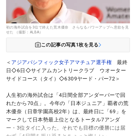
初の海外試合を3位で終えた荒木優奈 さらなるパワーアップへ意欲を見
せた （撮影：ALBA）
この記事の写真
1
枚を見る
＜
アジアパシフィック女子アマチュア選手権
最終
日◇6日◇サイアムカントリークラブ ウオーター
サイドコース（タイ）◇6309ヤード・パー72＞
人生初の海外試合は「4日間全部アンダーパーで回
れたから70点」。今年の「日本ジュニア」覇者の荒
木優奈（日章学園高校2年）は、最終日に「69」を
マークして日本勢最上位となるトータル7アンダ
ー・3位タイに入った。それでも目標の優勝には届
かず「4日間を振り返るとちょっと悔しい」。