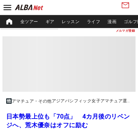
全ツアー
ギア
レッスン
ライフ
漫画
ゴルフ
メルマガ登録
アジアパシフィック女子アマチュア選手権
アマチュア・その他
日本勢最上位も「70点」 4カ月後のリベン
ジへ、荒木優奈はオフに励む