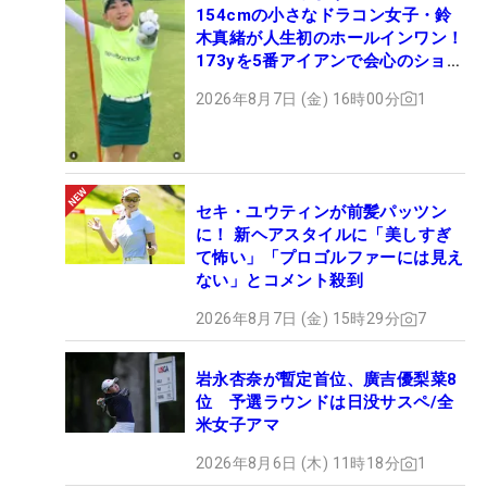
154cmの小さなドラコン女子・鈴
木真緒が人生初のホールインワン！
173yを5番アイアンで会心のショッ
ト
2026年8月7日 (金) 16時00分
1
セキ・ユウティンが前髪パッツン
に！ 新ヘアスタイルに「美しすぎ
て怖い」「プロゴルファーには見え
ない」とコメント殺到
2026年8月7日 (金) 15時29分
7
岩永杏奈が暫定首位、廣吉優梨菜8
位 予選ラウンドは日没サスペ/全
米女子アマ
2026年8月6日 (木) 11時18分
1