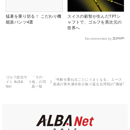
猛暑を乗り切る！ こだわり機
スイスの叡智が生んだTPTシ
能派パンツ4選
ャフトで、ゴルフを異次元の
世界へ
Recommended by
ゴルフ総合サ
「その
「年齢を重ねるごとにうまくなる」 エース
イト ALBA
他」の写
達成の青木瀬令奈が振り返る台湾戦の“価値”
Net
真一覧