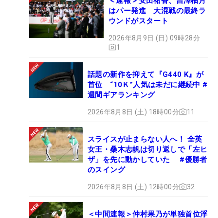
＜速報＞安田祐香、吉澤柚月
はパー発進 大混戦の最終ラ
ウンドがスタート
2026年8月9日 (日) 09時28分
1
話題の新作を抑えて『G440 K』が
首位 “10Ｋ”人気は未だに継続中 #
週間ギアランキング
2026年8月8日 (土) 18時00分
11
スライスが止まらない人へ！ 全英
女王・桑木志帆は切り返しで「左ヒ
ザ」を先に動かしていた #優勝者
のスイング
2026年8月8日 (土) 12時00分
32
＜中間速報＞仲村果乃が単独首位浮