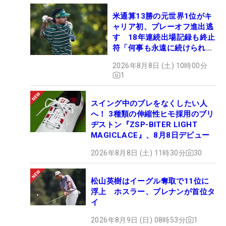
米通算13勝の元世界1位がキ
ャリア初、プレーオフ進出逃
す 18年連続出場記録も終止
符「何事も永遠に続けられな
い」
2026年8月8日 (土) 10時00分
1
スイング中のブレをなくしたい人
へ！ 3種類の伸縮性ヒモ採用のブリ
ヂストン『ZSP-BITER LIGHT
MAGICLACE』、8月8日デビュー
2026年8月8日 (土) 11時30分
30
松山英樹はイーグル奪取で11位に
浮上 ホスラー、ブレナンが首位タ
イ
2026年8月9日 (日) 08時53分
1