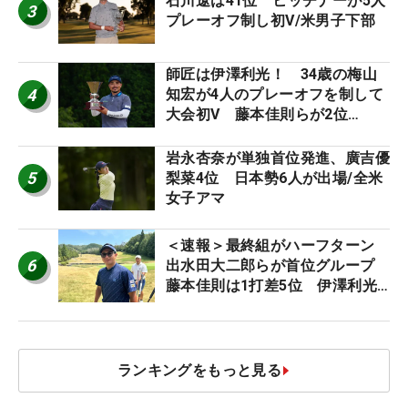
石川遼は41位 ヒッチナーが5人
3
プレーオフ制し初V/米男子下部
師匠は伊澤利光！ 34歳の梅山
4
知宏が4人のプレーオフを制して
大会初V 藤本佳則らが2位
【MAIN STAGE JOYX OPEN】
岩永杏奈が単独首位発進、廣吉優
5
梨菜4位 日本勢6人が出場/全米
女子アマ
＜速報＞最終組がハーフターン
6
出水田大二郎らが首位グループ
藤本佳則は1打差5位 伊澤利光
は52位タイ【MAIN STAGE
JOYX OPEN】
ランキングをもっと見る