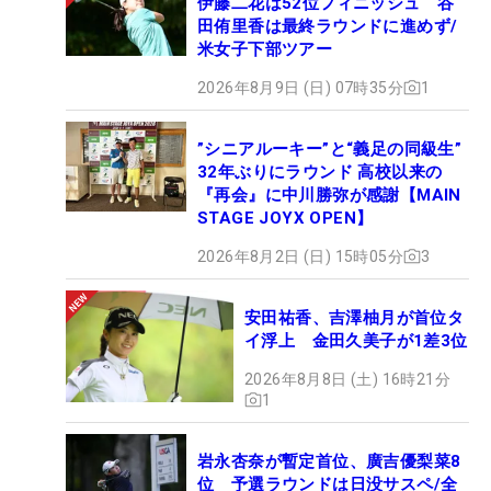
伊藤二花は52位フィニッシュ 谷
田侑里香は最終ラウンドに進めず/
米女子下部ツアー
2026年8月9日 (日) 07時35分
1
”シニアルーキー”と“義足の同級生”
32年ぶりにラウンド 高校以来の
『再会』に中川勝弥が感謝【MAIN
STAGE JOYX OPEN】
2026年8月2日 (日) 15時05分
3
安田祐香、吉澤柚月が首位タ
イ浮上 金田久美子が1差3位
2026年8月8日 (土) 16時21分
1
岩永杏奈が暫定首位、廣吉優梨菜8
位 予選ラウンドは日没サスペ/全