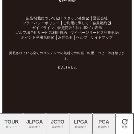
広告掲載について
スタッフ募集
運営会社
プライバシーポリシー
ご利用に際して
会員規約
ガイドライン
特定商取引法に基づく表示
ゴルフ場予約サービス利用規約
マイページサービス利用規約
ポイント利用規約
お問合せ
ヘルプ
サイトマップ
掲載されている全てのコンテンツの無断での転載、転用、コピー等は禁じま
す。
© ALBA Net
TOUR
JLPGA
JGTO
LPGA
PGA
閉じる
全ツアー
国内女子
国内男子
米国女子
米国男子
更新