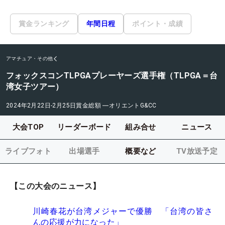
賞金ランキング
年間日程
ポイント・成績
アマチュア・その他
フォックスコンTLPGAプレーヤーズ選手権（TLPGA＝台
湾女子ツアー）
2024年2月22日-2月25日
賞金総額
―
オリエントG&CC
大会TOP
リーダーボード
組み合せ
ニュース
ライブフォト
出場選手
概要など
TV放送予定
【この大会のニュース】
川崎春花が台湾メジャーで優勝 「台湾の皆さ
んの応援が力になった」