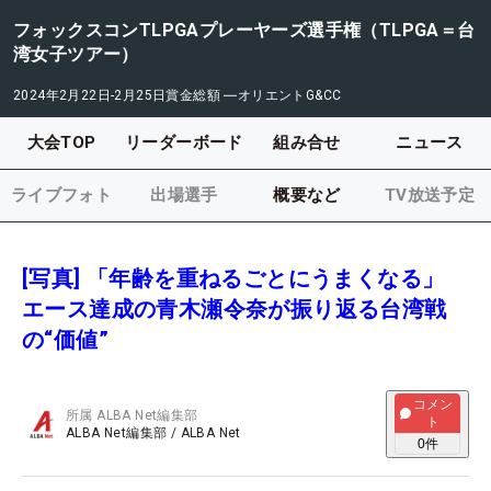
フォックスコンTLPGAプレーヤーズ選手権（TLPGA＝台
湾女子ツアー）
2024年2月22日-2月25日
賞金総額
―
オリエントG&CC
大会TOP
リーダーボード
組み合せ
ニュース
ライブフォト
出場選手
概要など
TV放送予定
[写真] 「年齢を重ねるごとにうまくなる」
エース達成の青木瀬令奈が振り返る台湾戦
の“価値”
コメン
所属
ALBA Net編集部
ト
ALBA Net編集部
/
ALBA Net
0
件