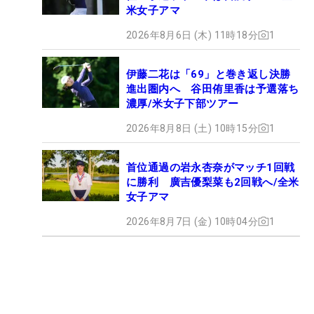
米女子アマ
2026年8月6日 (木) 11時18分
1
伊藤二花は「69」と巻き返し決勝
進出圏内へ 谷田侑里香は予選落ち
濃厚/米女子下部ツアー
2026年8月8日 (土) 10時15分
1
首位通過の岩永杏奈がマッチ1回戦
に勝利 廣吉優梨菜も2回戦へ/全米
女子アマ
2026年8月7日 (金) 10時04分
1