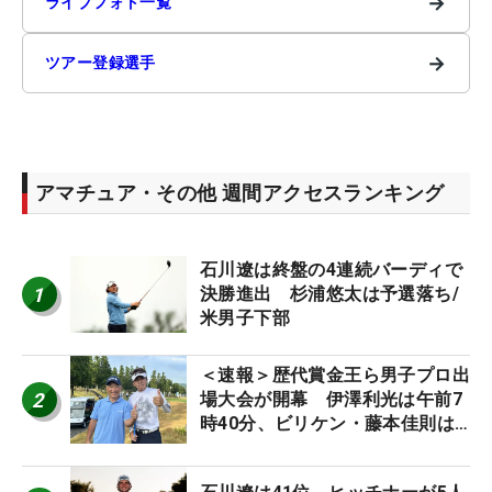
→
ライブフォト一覧
→
ツアー登録選手
アマチュア・その他 週間アクセスランキング
石川遼は終盤の4連続バーディで
1
決勝進出 杉浦悠太は予選落ち/
米男子下部
＜速報＞歴代賞金王ら男子プロ出
2
場大会が開幕 伊澤利光は午前7
時40分、ビリケン・藤本佳則は
午前9時30分にティオフ【MAIN
STAGE JOYX OPEN】