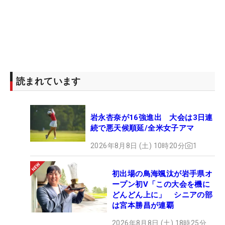
読まれています
岩永杏奈が16強進出 大会は3日連
続で悪天候順延/全米女子アマ
2026年8月8日 (土) 10時20分
1
初出場の鳥海颯汰が岩手県オ
ープン初V「この大会を機に
どんどん上に」 シニアの部
は宮本勝昌が連覇
2026年8月8日 (土) 18時25分