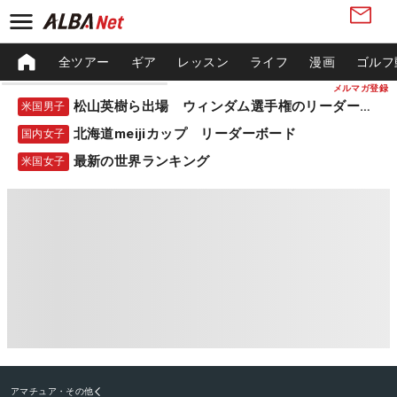
全ツアー
ギア
レッスン
ライフ
漫画
ゴルフ
メルマガ登録
松山英樹ら出場 ウィンダム選手権のリーダーボード
米国男子
北海道meijiカップ リーダーボード
国内女子
最新の世界ランキング
米国女子
アマチュア・その他