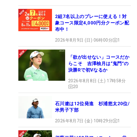
2組7名以上のプレーに使える！対
象コース限定4,000円分クーポン配
布中！
2026年8月9日 (日) 06時00分
1
「欲が出せない」コースだか
らこそ 吉澤柚月は“鬼門”の
決勝Rで初Vなるか
2026年8月8日 (土) 17時58分
20
石川遼は12位発進 杉浦悠太20位/
米男子下部
2026年8月7日 (金) 10時29分
1