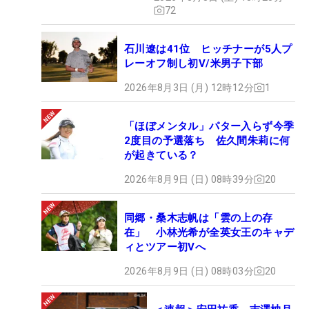
72
石川遼は41位 ヒッチナーが5人プ
レーオフ制し初V/米男子下部
2026年8月3日 (月) 12時12分
1
「ほぼメンタル」パター入らず今季
2度目の予選落ち 佐久間朱莉に何
が起きている？
2026年8月9日 (日) 08時39分
20
同郷・桑木志帆は「雲の上の存
在」 小林光希が全英女王のキャデ
ィとツアー初Vへ
2026年8月9日 (日) 08時03分
20