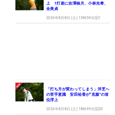
上 1打差に吉澤柚月、小林光希、
全美貞
2026年8月8日 (土) 13時04分
1
「打ち方が変わってしまう」洋芝へ
の苦手意識 安田祐香が“克服”の首
位浮上
2026年8月8日 (土) 18時49分
20