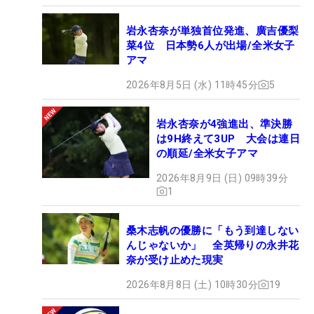
岩永杏奈が単独首位発進、廣吉優梨
菜4位 日本勢6人が出場/全米女子
アマ
2026年8月5日 (水) 11時45分
5
岩永杏奈が4強進出、準決勝
は9H終えて3UP 大会は連日
の順延/全米女子アマ
2026年8月9日 (日) 09時39分
1
桑木志帆の優勝に「もう到達しない
んじゃないか」 全英帰りの永井花
奈が受け止めた現実
2026年8月8日 (土) 10時30分
19