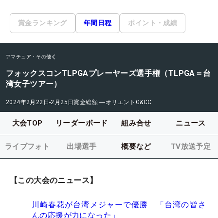
賞金ランキング
年間日程
ポイント・成績
アマチュア・その他
フォックスコンTLPGAプレーヤーズ選手権（TLPGA＝台
湾女子ツアー）
2024年2月22日-2月25日
賞金総額
―
オリエントG&CC
大会TOP
リーダーボード
組み合せ
ニュース
ライブフォト
出場選手
概要など
TV放送予定
【この大会のニュース】
川崎春花が台湾メジャーで優勝 「台湾の皆さ
んの応援が力になった」