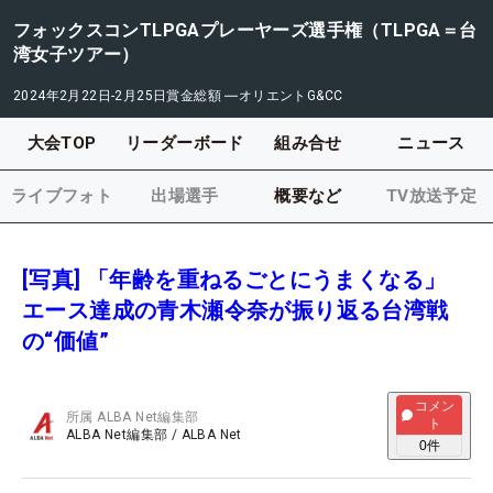
フォックスコンTLPGAプレーヤーズ選手権（TLPGA＝台
湾女子ツアー）
2024年2月22日-2月25日
賞金総額
―
オリエントG&CC
大会TOP
リーダーボード
組み合せ
ニュース
ライブフォト
出場選手
概要など
TV放送予定
[写真] 「年齢を重ねるごとにうまくなる」
エース達成の青木瀬令奈が振り返る台湾戦
の“価値”
コメン
所属
ALBA Net編集部
ト
ALBA Net編集部
/
ALBA Net
0
件