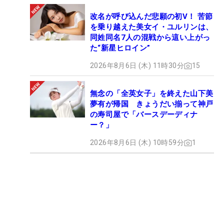
改名が呼び込んだ悲願の初V！ 苦節
を乗り越えた美女イ・ユルリンは、
同姓同名7人の混戦から這い上がっ
た“新星ヒロイン”
2026年8月6日 (木) 11時30分
15
無念の「全英女子」を終えた山下美
夢有が帰国 きょうだい揃って神戸
の寿司屋で「バースデーディナ
ー？」
2026年8月6日 (木) 10時59分
1