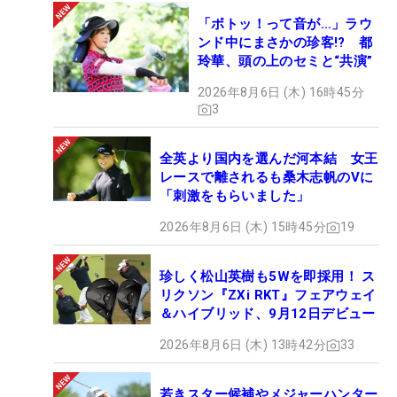
「ボトッ！って音が…」ラウ
ンド中にまさかの珍客!? 都
玲華、頭の上のセミと“共演”
2026年8月6日 (木) 16時45分
3
全英より国内を選んだ河本結 女王
レースで離されるも桑木志帆のVに
「刺激をもらいました」
2026年8月6日 (木) 15時45分
19
珍しく松山英樹も5Wを即採用！ ス
リクソン『ZXi RKT』フェアウェイ
＆ハイブリッド、9月12日デビュー
2026年8月6日 (木) 13時42分
33
若きスター候補やメジャーハンター