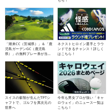
ちら！
「潮来CC（茨城県）」＆「鹿
ネクストヒロイン選手とラウ
児島ガーデンGC（鹿児島
ンドできるチャンス！詳しく
県）」の無料プレー券が当た
はこちら！
る！！
スイスの叡智が生んだTPTシ
今年も男女プロが強い「キャ
ャフトで、ゴルフを異次元の
ロウェイ」のニュース一覧は
世界へ
こちら！