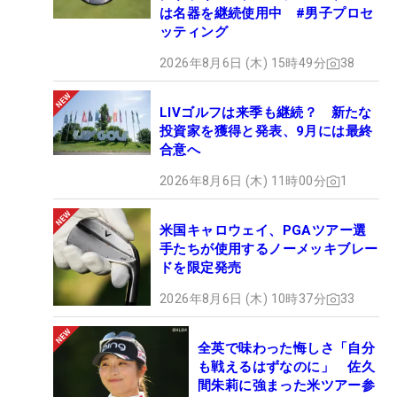
は名器を継続使用中 #男子プロセ
ッティング
2026年8月6日 (木) 15時49分
38
LIVゴルフは来季も継続？ 新たな
投資家を獲得と発表、9月には最終
合意へ
2026年8月6日 (木) 11時00分
1
米国キャロウェイ、PGAツアー選
手たちが使用するノーメッキブレー
ドを限定発売
2026年8月6日 (木) 10時37分
33
全英で味わった悔しさ「自分
も戦えるはずなのに」 佐久
間朱莉に強まった米ツアー参