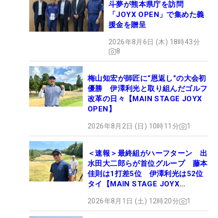
斗夢が熊本県庁を訪問
「JOYX OPEN」で集めた義
援金を贈呈
2026年8月6日 (木) 18時43分
8
梅山知宏が師匠に“恩返し”の大会初
優勝 伊澤利光と取り組んだゴルフ
改革の日々【MAIN STAGE JOYX
OPEN】
2026年8月2日 (日) 10時11分
1
＜速報＞最終組がハーフターン 出
水田大二郎らが首位グループ 藤本
佳則は1打差5位 伊澤利光は52位
タイ【MAIN STAGE JOYX
OPEN】
2026年8月1日 (土) 12時20分
1