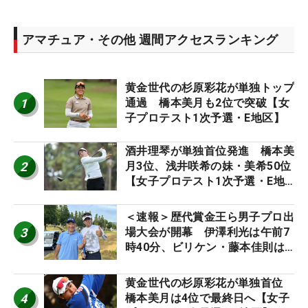
アマチュア・その他 週間アクセスランキング
黄金世代の杉原彩花が単独トップ
1
通過 橋本美月も2位で突破【女
子プロテスト1次予選・E地区】
酒井理琴が単独首位発進 橋本美
2
月3位、浅井咲希の妹・美希50位
【女子プロテスト1次予選・E地
区】
＜速報＞歴代賞金王ら男子プロ出
3
場大会が開幕 伊澤利光は午前7
時40分、ビリケン・藤本佳則は
午前9時30分にティオフ【MAIN
STAGE JOYX OPEN】
黄金世代の杉原彩花が単独首位
4
橋本美月は4位で最終日へ【女子