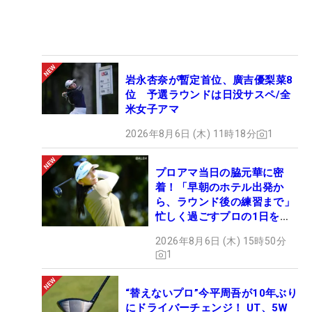
岩永杏奈が暫定首位、廣吉優梨菜8
位 予選ラウンドは日没サスペ/全
米女子アマ
2026年8月6日 (木) 11時18分
1
プロアマ当日の脇元華に密
着！「早朝のホテル出発か
ら、ラウンド後の練習まで」
忙しく過ごすプロの1日を公
開
2026年8月6日 (木) 15時50分
1
“替えないプロ”今平周吾が10年ぶり
にドライバーチェンジ！ UT、5W