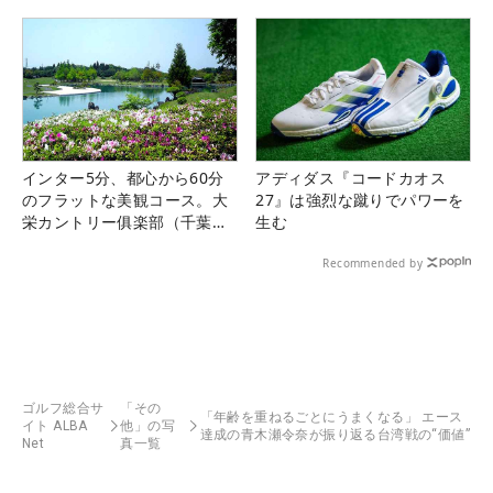
インター5分、都心から60分
アディダス『コードカオス
のフラットな美観コース。大
27』は強烈な蹴りでパワーを
栄カントリー俱楽部（千葉
生む
県）
Recommended by
ゴルフ総合サ
「その
「年齢を重ねるごとにうまくなる」 エース
イト ALBA
他」の写
達成の青木瀬令奈が振り返る台湾戦の“価値”
Net
真一覧