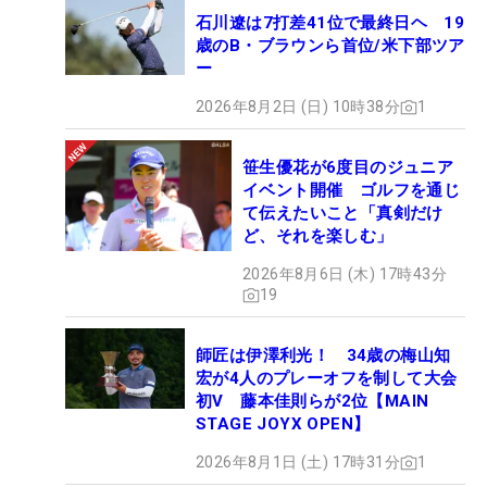
石川遼は7打差41位で最終日ヘ 19
歳のB・ブラウンら首位/米下部ツア
ー
2026年8月2日 (日) 10時38分
1
笹生優花が6度目のジュニア
イベント開催 ゴルフを通じ
て伝えたいこと「真剣だけ
ど、それを楽しむ」
2026年8月6日 (木) 17時43分
19
師匠は伊澤利光！ 34歳の梅山知
宏が4人のプレーオフを制して大会
初V 藤本佳則らが2位【MAIN
STAGE JOYX OPEN】
2026年8月1日 (土) 17時31分
1