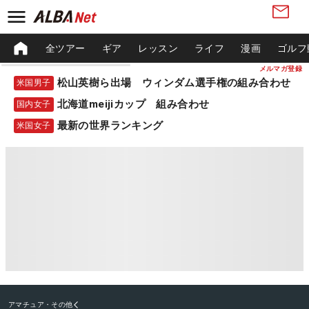
全ツアー
ギア
レッスン
ライフ
漫画
ゴルフ
メルマガ登録
松山英樹ら出場 ウィンダム選手権の組み合わせ
米国男子
北海道meijiカップ 組み合わせ
国内女子
最新の世界ランキング
米国女子
アマチュア・その他