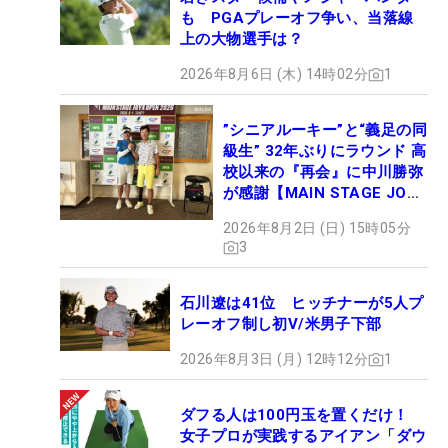
も PGAプレーオフ争い、当落線
上の大物選手は？
2026年8月6日 (木) 14時02分
1
”シニアルーキー”と“義足の同
級生” 32年ぶりにラウンド 高
校以来の『再会』に中川勝弥
が感謝【MAIN STAGE JOYX
OPEN】
2026年8月2日 (日) 15時05分
3
石川遼は41位 ヒッチナーが5人プ
レーオフ制し初V/米男子下部
2026年8月3日 (月) 12時12分
1
ダフる人は100円玉を置くだけ！
女子プロが実践するアイアン「ダウ