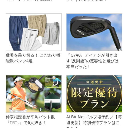
猛暑を乗り切る！ こだわり機
『G740』アイアンが引き出
能派パンツ4選
す“反則級”の寛容性と飛びは
本当だった！
仲宗根澄香が平均パット数
ALBA Netゴルフ場予約／【毎
『TRTL』で6人抜き！
週更新】特別優待プランはこ