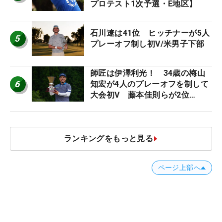
プロテスト1次予選・E地区】
石川遼は41位 ヒッチナーが5人
5
プレーオフ制し初V/米男子下部
師匠は伊澤利光！ 34歳の梅山
6
知宏が4人のプレーオフを制して
大会初V 藤本佳則らが2位
【MAIN STAGE JOYX OPEN】
ランキングをもっと見る
ページ上部へ