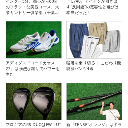
インター5分、都心から60分
『G740』アイアンが引き出
のフラットな美観コース。大
す“反則級”の寛容性と飛びは
栄カントリー俱楽部（千葉
本当だった！
県）
アディダス『コードカオス
猛暑を乗り切る！ こだわり機
27』は強烈な蹴りでパワーを
能派パンツ4選
生む
プロギアのRS DUOはFW・UT
新『TENSEIオレンジ』はドラ