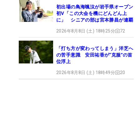
初出場の鳥海颯汰が岩手県オープン
初V「この大会を機にどんどん上
に」 シニアの部は宮本勝昌が連覇
2026年8月8日 (土) 18時25分
72
「打ち方が変わってしまう」洋芝へ
の苦手意識 安田祐香が“克服”の首
位浮上
2026年8月8日 (土) 18時49分
20