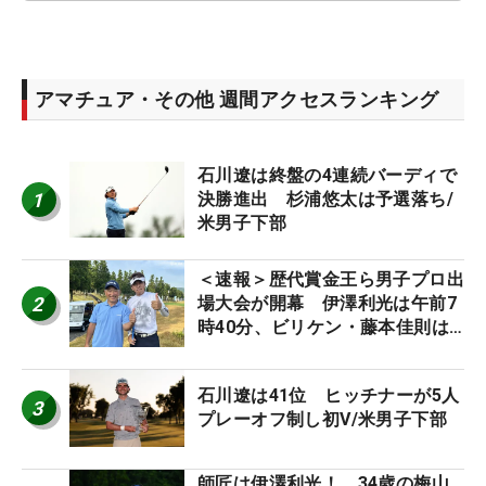
アマチュア・その他 週間アクセスランキング
石川遼は終盤の4連続バーディで
1
決勝進出 杉浦悠太は予選落ち/
米男子下部
＜速報＞歴代賞金王ら男子プロ出
2
場大会が開幕 伊澤利光は午前7
時40分、ビリケン・藤本佳則は
午前9時30分にティオフ【MAIN
STAGE JOYX OPEN】
石川遼は41位 ヒッチナーが5人
3
プレーオフ制し初V/米男子下部
師匠は伊澤利光！ 34歳の梅山