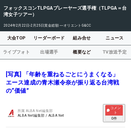
フォックスコンTLPGAプレーヤーズ選手権（TLPGA＝台
湾女子ツアー）
2024年2月22日-2月25日
賞金総額
―
オリエントG&CC
大会TOP
リーダーボード
組み合せ
ニュース
ライブフォト
出場選手
概要など
TV放送予定
[写真] 「年齢を重ねるごとにうまくなる」
エース達成の青木瀬令奈が振り返る台湾戦
の“価値”
コメン
所属
ALBA Net編集部
ト
ALBA Net編集部
/
ALBA Net
0
件