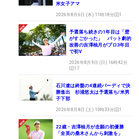
米女子アマ
2026年8月6日 (木) 11時18分
1
予選落ち続きの1年目は「壁
がすごかった」 パット劇的
改善の吉澤柚月がプロ3年目
で初V
2026年8月9日 (日) 16時42分
17
石川遼は終盤の4連続バーディで決
勝進出 杉浦悠太は予選落ち/米男
子下部
2026年8月8日 (土) 10時33分
1
22歳・吉澤柚月が念願の初優勝
「全英の桑木さんから刺激を」