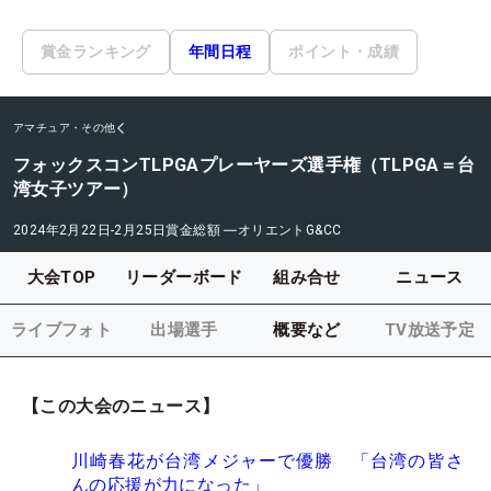
賞金ランキング
年間日程
ポイント・成績
アマチュア・その他
フォックスコンTLPGAプレーヤーズ選手権（TLPGA＝台
湾女子ツアー）
2024年2月22日-2月25日
賞金総額
―
オリエントG&CC
大会TOP
リーダーボード
組み合せ
ニュース
ライブフォト
出場選手
概要など
TV放送予定
【この大会のニュース】
川崎春花が台湾メジャーで優勝 「台湾の皆さ
んの応援が力になった」