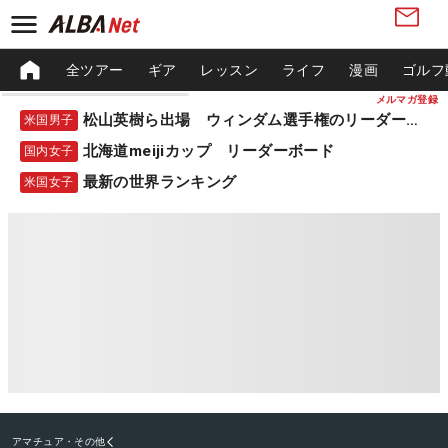
全ツアー
ギア
レッスン
ライフ
漫画
ゴルフ
メルマガ登録
松山英樹ら出場 ウィンダム選手権のリーダーボード
米国男子
北海道meijiカップ リーダーボード
国内女子
最新の世界ランキング
米国女子
アマチュア・その他