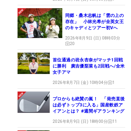
同郷・桑木志帆は「雲の上の
存在」 小林光希が全英女王
のキャディとツアー初Vへ
2026年8月9日 (日) 08時03分
20
首位通過の岩永杏奈がマッチ1回戦
に勝利 廣吉優梨菜も2回戦へ/全米
女子アマ
2026年8月7日 (金) 10時04分
1
プロからも絶賛の嵐！ 「発売直後
は必ずトップ3に入る」国産軟鉄ア
イアンとは？ #週間ギアランキング
2026年8月9日 (日) 18時00分
11