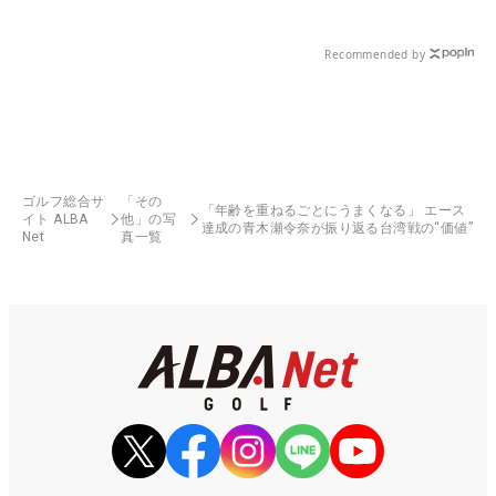
Recommended by
ゴルフ総合サ
「その
「年齢を重ねるごとにうまくなる」 エース
イト ALBA
他」の写
達成の青木瀬令奈が振り返る台湾戦の“価値”
Net
真一覧