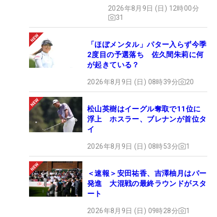
氣れ
2026年8月9日 (日) 12時00分
31
「ほぼメンタル」パター入らず今季
2度目の予選落ち 佐久間朱莉に何
が起きている？
2026年8月9日 (日) 08時39分
20
松山英樹はイーグル奪取で11位に
浮上 ホスラー、ブレナンが首位タ
イ
2026年8月9日 (日) 08時53分
1
＜速報＞安田祐香、吉澤柚月はパー
発進 大混戦の最終ラウンドがスタ
ート
2026年8月9日 (日) 09時28分
1