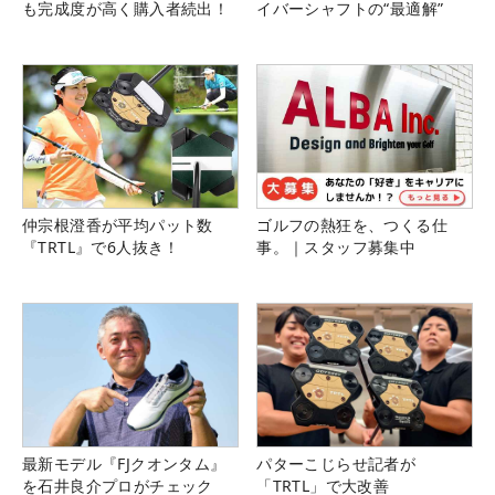
も完成度が高く購入者続出！
イバーシャフトの“最適解”
仲宗根澄香が平均パット数
ゴルフの熱狂を、つくる仕
『TRTL』で6人抜き！
事。｜スタッフ募集中
最新モデル『FJクオンタム』
パターこじらせ記者が
を石井良介プロがチェック
「TRTL」で大改善