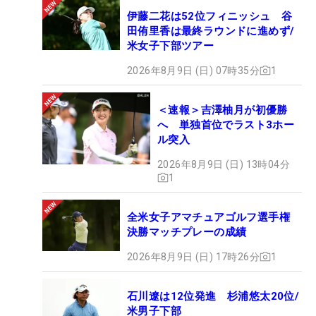
伊藤二花は52位フィニッシュ 谷
田侑里香は最終ラウンドに進めず/
米女子下部ツアー
2026年8月9日 (日) 07時35分
1
＜速報＞吉澤柚月が初優勝
へ 単独首位でラスト3ホー
ル突入
2026年8月9日 (日) 13時04分
1
全米女子アマチュアゴルフ選手権
決勝マッチプレーの成績
2026年8月9日 (日) 17時26分
1
石川遼は12位発進 杉浦悠太20位/
米男子下部