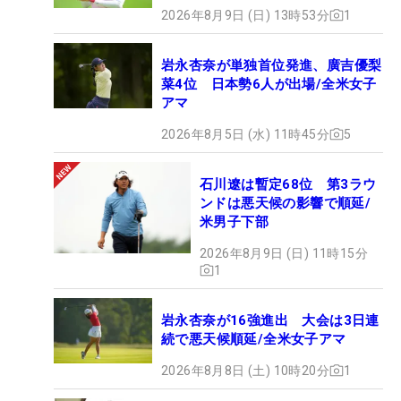
2026年8月9日 (日) 13時53分
1
岩永杏奈が単独首位発進、廣吉優梨
菜4位 日本勢6人が出場/全米女子
アマ
2026年8月5日 (水) 11時45分
5
石川遼は暫定68位 第3ラウ
ンドは悪天候の影響で順延/
米男子下部
2026年8月9日 (日) 11時15分
1
岩永杏奈が16強進出 大会は3日連
続で悪天候順延/全米女子アマ
2026年8月8日 (土) 10時20分
1