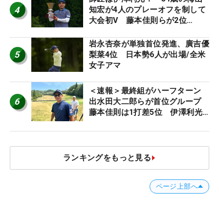
4
知宏が4人のプレーオフを制して
大会初V 藤本佳則らが2位
【MAIN STAGE JOYX OPEN】
岩永杏奈が単独首位発進、廣吉優
5
梨菜4位 日本勢6人が出場/全米
女子アマ
＜速報＞最終組がハーフターン
6
出水田大二郎らが首位グループ
藤本佳則は1打差5位 伊澤利光
は52位タイ【MAIN STAGE
JOYX OPEN】
ランキングをもっと見る
ページ上部へ