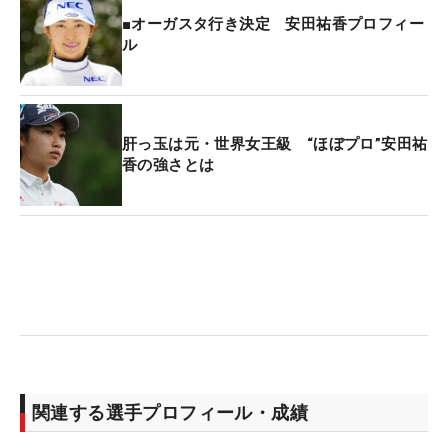
■オーガスタ行き決定 安田祐香プロフィー
ル
肝っ玉は元・世界女王級 “ほぼプロ”安田祐
香の強さとは
関連する選手プロフィール・成績