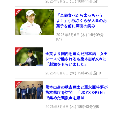
2026年8月2日 (日) 10時11分
1
「全部食べたら太っちゃう
よ！」小祝さくらが大量のお
菓子を前に満面の笑み
2026年8月6日 (木) 14時09分
7
全英より国内を選んだ河本結 女王
レースで離されるも桑木志帆のVに
「刺激をもらいました」
2026年8月6日 (木) 15時45分
19
熊本出身の秋吉翔太と重永亜斗夢が
熊本県庁を訪問 「JOYX OPEN」
で集めた義援金を贈呈
2026年8月6日 (木) 18時43分
8