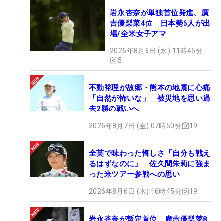
岩永杏奈が単独首位発進、廣
吉優梨菜4位 日本勢6人が出
場/全米女子アマ
2026年8月5日 (水) 11時45分
5
不動裕理が故郷・熊本の地震に心痛
「自然が怖いな」 被災地を思い過
去2勝の戦いへ
2026年8月7日 (金) 07時50分
19
全英で味わった悔しさ「自分も戦え
るはずなのに」 佐久間朱莉に強ま
った米ツアー参戦への思い
2026年8月6日 (木) 16時45分
19
岩永杏奈が暫定首位、廣吉優梨菜8