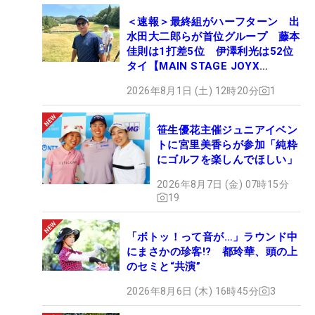
＜速報＞最終組がハーフターン 出
水田大二郎らが首位グループ 藤本
佳則は1打差5位 伊澤利光は52位
タイ【MAIN STAGE JOYX
OPEN】
2026年8月1日 (土) 12時20分
1
笹生優花主催ジュニアイベン
トに宮里美香らが参加「純粋
にゴルフを楽しんでほしい」
2026年8月7日 (金) 07時15分
19
「ボトッ！って音が…」ラウンド中
にまさかの珍客!? 都玲華、頭の上
のセミと“共演”
2026年8月6日 (木) 16時45分
3