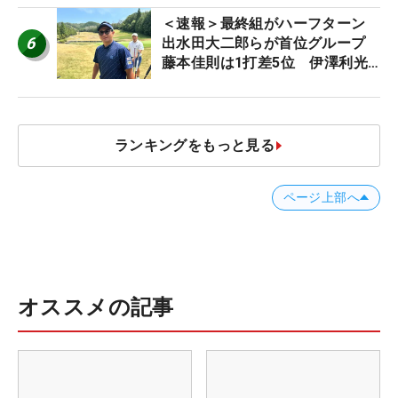
＜速報＞最終組がハーフターン
6
出水田大二郎らが首位グループ
藤本佳則は1打差5位 伊澤利光
は52位タイ【MAIN STAGE
JOYX OPEN】
ランキングをもっと見る
ページ上部へ
オススメの記事