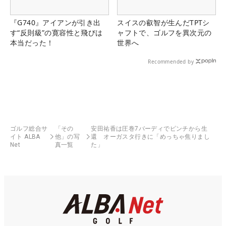
『G740』アイアンが引き出
スイスの叡智が生んだTPTシ
す“反則級”の寛容性と飛びは
ャフトで、ゴルフを異次元の
本当だった！
世界へ
Recommended by
ゴルフ総合サ
「その
安田祐香は圧巻7バーディでピンチから生
イト ALBA
他」の写
還 オーガスタ行きに「めっちゃ焦りまし
Net
真一覧
た」