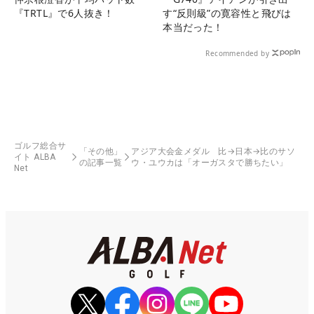
『TRTL』で6人抜き！
す“反則級”の寛容性と飛びは
本当だった！
Recommended by
ゴルフ総合サ
「その他」
アジア大会金メダル 比→日本→比のサソ
イト ALBA
の記事一覧
ウ・ユウカは「オーガスタで勝ちたい」
Net