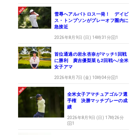
雪辱へアルバトロス一発！ デイビ
ス・トンプソンがプレーオフ圏内に
急接近
2026年8月9日 (日) 14時31分
1
首位通過の岩永杏奈がマッチ1回戦
に勝利 廣吉優梨菜も2回戦へ/全米
女子アマ
2026年8月7日 (金) 10時04分
1
全米女子アマチュアゴルフ選
手権 決勝マッチプレーの成
績
2026年8月9日 (日) 17時26分
1