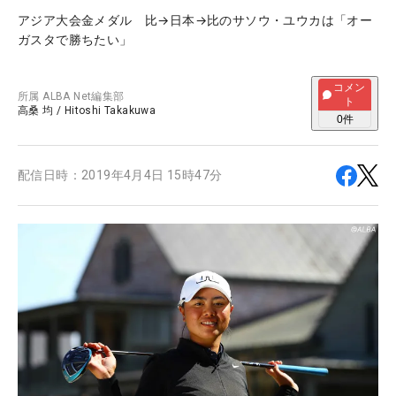
アジア大会金メダル 比→日本→比のサソウ・ユウカは「オー
ガスタで勝ちたい」
コメン
所属
ALBA Net編集部
ト
高桑 均
/
Hitoshi Takakuwa
0
件
配信日時：
2019年4月4日 15時47分