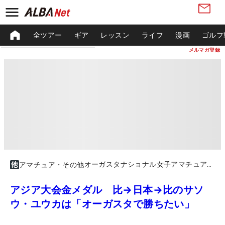
全ツアー
ギア
レッスン
ライフ
漫画
ゴルフ
メルマガ登録
オーガスタナショナル女子アマチュア（予選）
アマチュア・その他
アジア大会金メダル 比→日本→比のサソ
ウ・ユウカは「オーガスタで勝ちたい」