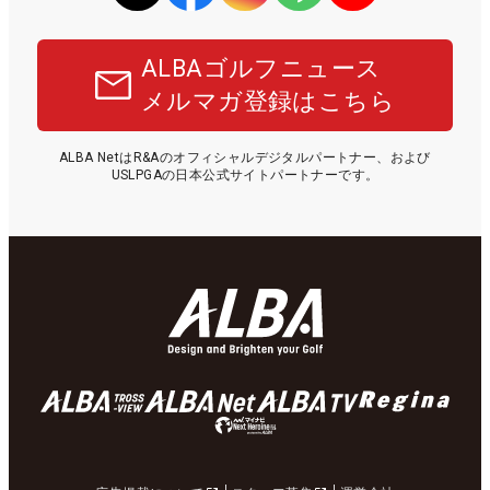
ALBAゴルフニュース
メルマガ登録はこちら
ALBA NetはR&Aのオフィシャルデジタルパートナー、および
USLPGAの日本公式サイトパートナーです。