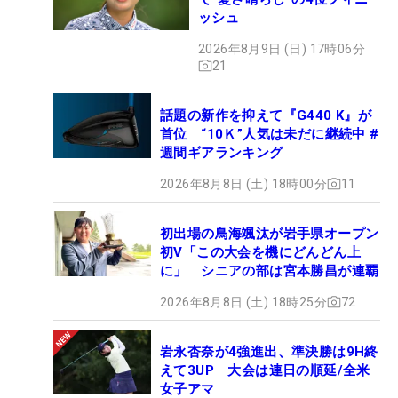
ッシュ
2026年8月9日 (日) 17時06分
21
話題の新作を抑えて『G440 K』が
首位 “10Ｋ”人気は未だに継続中 #
週間ギアランキング
2026年8月8日 (土) 18時00分
11
初出場の鳥海颯汰が岩手県オープン
初V「この大会を機にどんどん上
に」 シニアの部は宮本勝昌が連覇
2026年8月8日 (土) 18時25分
72
岩永杏奈が4強進出、準決勝は9H終
えて3UP 大会は連日の順延/全米
女子アマ