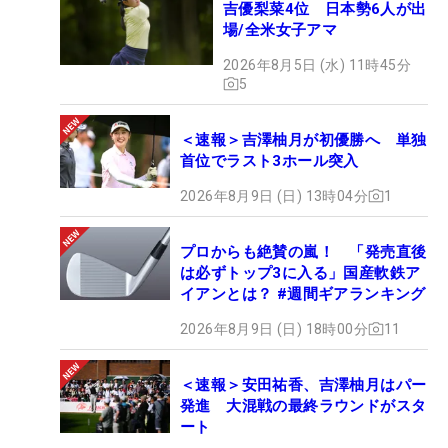
吉優梨菜4位 日本勢6人が出
場/全米女子アマ
2026年8月5日 (水) 11時45分
5
＜速報＞吉澤柚月が初優勝へ 単独
首位でラスト3ホール突入
2026年8月9日 (日) 13時04分
1
プロからも絶賛の嵐！ 「発売直後
は必ずトップ3に入る」国産軟鉄ア
イアンとは？ #週間ギアランキング
2026年8月9日 (日) 18時00分
11
＜速報＞安田祐香、吉澤柚月はパー
発進 大混戦の最終ラウンドがスタ
ート