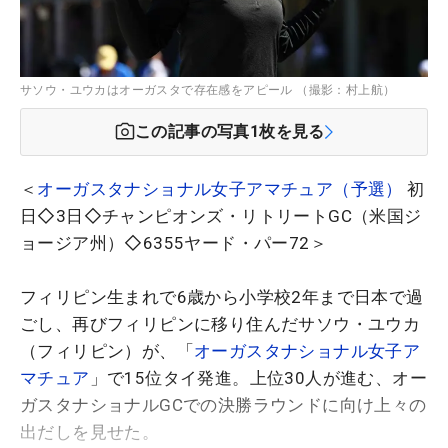
サソウ・ユウカはオーガスタで存在感をアピール （撮影：村上航）
この記事の写真
1
枚を見る
＜
オーガスタナショナル女子アマチュア（予選）
初
日◇3日◇チャンピオンズ・リトリートGC（米国ジ
ョージア州）◇6355ヤード・パー72＞
フィリピン生まれで6歳から小学校2年まで日本で過
ごし、再びフィリピンに移り住んだサソウ・ユウカ
（フィリピン）が、「
オーガスタナショナル女子ア
マチュア
」で15位タイ発進。上位30人が進む、オー
ガスタナショナルGCでの決勝ラウンドに向け上々の
出だしを見せた。