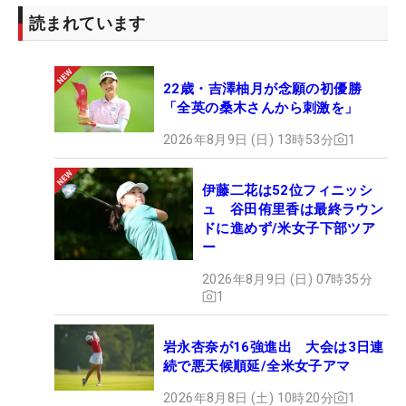
読まれています
22歳・吉澤柚月が念願の初優勝
「全英の桑木さんから刺激を」
2026年8月9日 (日) 13時53分
1
伊藤二花は52位フィニッシ
ュ 谷田侑里香は最終ラウン
ドに進めず/米女子下部ツア
ー
2026年8月9日 (日) 07時35分
1
岩永杏奈が16強進出 大会は3日連
続で悪天候順延/全米女子アマ
2026年8月8日 (土) 10時20分
1