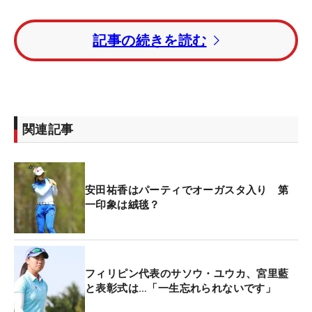
安田祐香はオーガスタ女子アマでいくら丼【写真
記事の続きを読む
集】
72人が出場している第1回大会。女子競技としては
じめてオーガスタで行われる本大会決勝ラウンドの
注目度は抜群。世界各国のトップ女子アマチュアが
関連記事
集結する中、昨年のアジア大会で金メダルを獲得し
たサソウも、オーガスタでのプレーを夢見てジョー
ジア州に乗り込んだ。
安田祐香はパーティでオーガスタ入り 第
一印象は絨毯？
現在17歳。小学校3年のときにプロを目指すことを
決め、それならゴルフ環境が良く経済的にも負担の
少ないフィリピンでということになり、生まれ故郷
のフィリピンに戻った。以来、世界各地で行われる
フィリピン代表のサソウ・ユウカ、宮里藍
と表彰式は…「一生忘れられないです」
ジュニア大会で活躍を見せてきた。