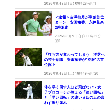
2026年8月9日 (日) 09時28分
1
＜速報＞吉澤柚月が単独首位
ターン 安田祐香、永井花奈
2差追走
2026年8月9日 (日) 11時32分
1
「打ち方が変わってしまう」洋芝へ
の苦手意識 安田祐香が“克服”の首
位浮上
2026年8月8日 (土) 18時49分
20
体を早く回す人ほど飛ばない!? 女
子プロコーチが教える「速い回転」
と「早い回転」の違い #四の五の言
わず振り氣れ