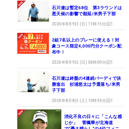
石川遼は暫定68位 第3ラウンドは
悪天候の影響で順延/米男子下部
2026年8月9日 (日) 11時15分
1
2組7名以上のプレーに使える！対
象コース限定4,000円分クーポン配
布中！
2026年8月9日 (日) 06時00分
1
石川遼は終盤の4連続バーディで決
勝進出 杉浦悠太は予選落ち/米男
子下部
2026年8月8日 (土) 10時33分
1
消化不良の日々に「こんな感
じか」 菅楓華が北海道
で“憂さ晴らし”の4位フィニ