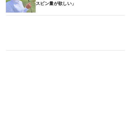
スピン量が欲しい」
ハビリと並行してトレーニングを行い、これがオフ
明けの初戦。「足は全然大丈夫。このコースは平ら
なので」と、順調な回復ぶりをアピール。しっかり
と歩みを進めている。
「あしたはチャンスが全部入ってくれたらいいか
な。ビッグスコアを期待します」。この2日間で奪
ったバーディは10個。ボギーの数を減らすことが、
最終日の浮上のカギになりそうだ。（文・笠井あか
り）