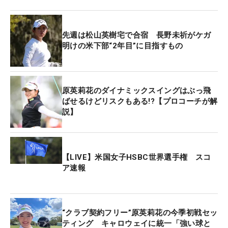
境にチャンスを決めきれない展開が続いた。
とはいえ、不安視していたショットの調子は好転し
先週は松山英樹宅で合宿 長野未祈がケガ
ている。このフロリダ3連戦をともにし、コースで
明けの米下部“2年目”に目指すもの
はキャディとしてサポートする父・勝さんからの
『ティが低くなっている』というアドバイスを受け
てティショットを修正。フェアウェイヒットは初日
原英莉花のダイナミックスイングはぶっ飛
の8ホールから10ホールに改善した。
ばせるけどリスクもある!?【プロコーチが解
説】
マネジメントを見直したことでパーオン率も向上。
「このライなら、どこに打つのが一番いいかをちゃ
んと選択できた。それでミスショットをしても、悪
【LIVE】米国女子HSBC世界選手権 スコ
ア速報
くないポジションにいってくれた」。初日11ホール
だったパーオン数も13ホールに増加した。
昨年秋には右足のケガに苦しみ、米2次予選会や
“クラブ契約フリー”原英莉花の今季初戦セッ
JLPGA最終プロテストは途中棄権を強いられた。リ
ティング キャロウェイに統一「強い球と