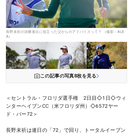
長野未祈の決勝進出に役立った父からのアドバイスって？ （撮影：ALB
A）
この記事の写真
8
枚を見る
＜セントラル・フロリダ選手権 2日目◇1日◇ウィ
ンターヘイブンCC（米フロリダ州）◇6572ヤー
ド・パー72＞
長野未祈は連日の「72」で回り、トータルイーブン