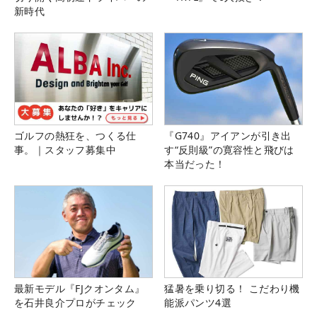
新時代
ゴルフの熱狂を、つくる仕
『G740』アイアンが引き出
事。｜スタッフ募集中
す“反則級”の寛容性と飛びは
本当だった！
最新モデル『FJクオンタム』
猛暑を乗り切る！ こだわり機
を石井良介プロがチェック
能派パンツ4選