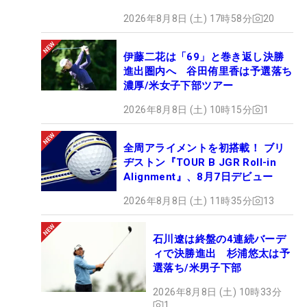
2026年8月8日 (土) 17時58分
20
伊藤二花は「69」と巻き返し決勝
進出圏内へ 谷田侑里香は予選落ち
濃厚/米女子下部ツアー
2026年8月8日 (土) 10時15分
1
全周アライメントを初搭載！ ブリ
ヂストン『TOUR B JGR Roll-in
Alignment』、8月7日デビュー
2026年8月8日 (土) 11時35分
13
石川遼は終盤の4連続バーデ
ィで決勝進出 杉浦悠太は予
選落ち/米男子下部
2026年8月8日 (土) 10時33分
1