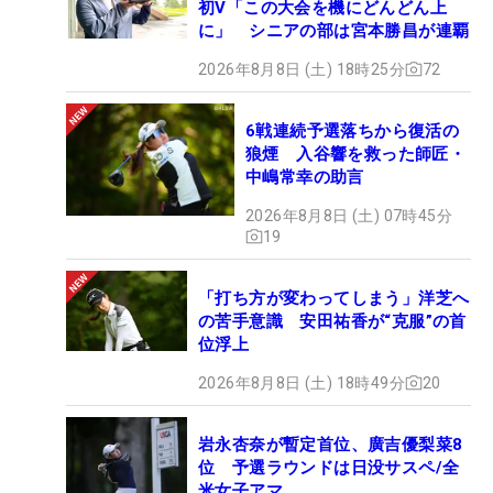
初V「この大会を機にどんどん上
に」 シニアの部は宮本勝昌が連覇
2026年8月8日 (土) 18時25分
72
6戦連続予選落ちから復活の
狼煙 入谷響を救った師匠・
中嶋常幸の助言
2026年8月8日 (土) 07時45分
19
「打ち方が変わってしまう」洋芝へ
の苦手意識 安田祐香が“克服”の首
位浮上
2026年8月8日 (土) 18時49分
20
岩永杏奈が暫定首位、廣吉優梨菜8
位 予選ラウンドは日没サスペ/全
米女子アマ