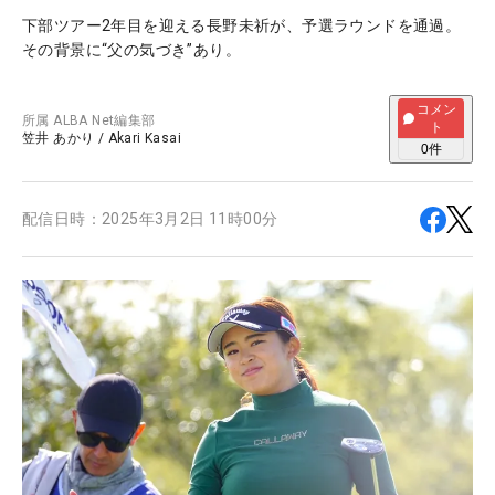
下部ツアー2年目を迎える長野未祈が、予選ラウンドを通過。
その背景に“父の気づき”あり。
コメン
所属
ALBA Net編集部
ト
笠井 あかり
/
Akari Kasai
0
件
配信日時：
2025年3月2日 11時00分