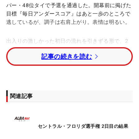
パー・48位タイで予選を通過した。開幕前に掲げた
目標『毎日アンダースコア』はあと一歩のところで
逃しているが、調子は右肩上がり。表情は明るい。
出入りの激しかった初日の流れを引きずる形で、2
日目は連続ボギー発進。それでも、ウェッジで1メ
記事の続きを読む
ートルにつけた9番パー5を皮切りに、3連続バーデ
ィを奪取した。ここから形勢逆転…とならなかった
のは、直後の12番パー3でダブルボギーを喫したか
ら。
関連記事
ティショットがグリーン右のバンカーにつかまり、
急な左足下がりのライに。しかも、グリーンオーバ
ーすれば池という厳しい状況だった。花道に出す選
択肢もあったが、「イメージが出たので」と強気に
セントラル・フロリダ選手権 2日目の結果
トライ。しかし、一発で脱出できず、このホールを