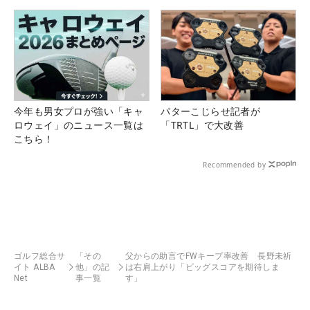
今年も男女プロが強い「キャ
パターこじらせ記者が
ロウェイ」のニュース一覧は
「TRTL」で大改善
こちら！
Recommended by
ゴルフ総合サ
「その
父からの助言でFWキープ率改善 長野未祈
イト ALBA
他」の記
は右肩上がり「ビッグスコアを期待しま
Net
事一覧
す」