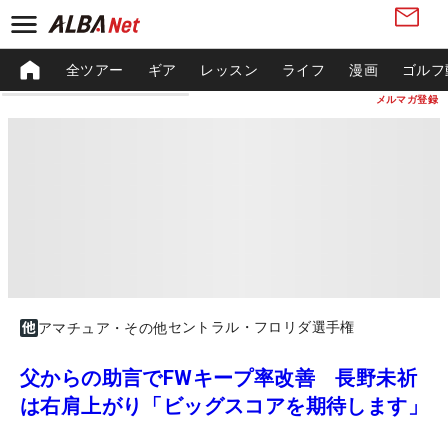
全ツアー
ギア
レッスン
ライフ
漫画
ゴルフ
メルマガ登録
セントラル・フロリダ選手権
アマチュア・その他
父からの助言でFWキープ率改善 長野未祈
は右肩上がり「ビッグスコアを期待します」