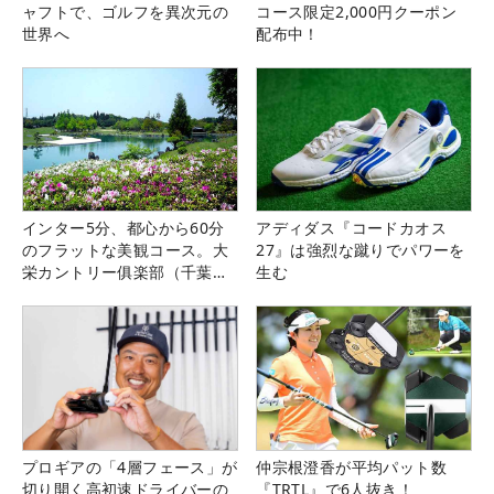
ャフトで、ゴルフを異次元の
コース限定2,000円クーポン
世界へ
配布中！
インター5分、都心から60分
アディダス『コードカオス
のフラットな美観コース。大
27』は強烈な蹴りでパワーを
栄カントリー俱楽部（千葉
生む
県）
プロギアの「4層フェース」が
仲宗根澄香が平均パット数
切り開く高初速ドライバーの
『TRTL』で6人抜き！