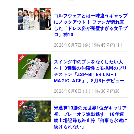
ゴルフウェアとは一味違うギャップ
にノックアウト！ ファンが惚れ直
した「ドレス姿が完璧すぎる女子プ
ロ」神10
2026年8月7日 (金) 19時45分
111
スイング中のブレをなくしたい人
へ！ 3種類の伸縮性ヒモ採用のブリ
ヂストン『ZSP-BITER LIGHT
MAGICLACE』、8月8日デビュー
2026年8月8日 (土) 11時30分
30
米通算13勝の元世界1位がキャリア
初、プレーオフ進出逃す 18年連
続出場記録も終止符「何事も永遠に
続けられない」