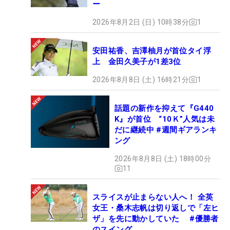
ー
2026年8月2日 (日) 10時38分
1
安田祐香、吉澤柚月が首位タイ浮
上 金田久美子が1差3位
2026年8月8日 (土) 16時21分
1
話題の新作を抑えて『G440
K』が首位 “10Ｋ”人気は未
だに継続中 #週間ギアランキ
ング
2026年8月8日 (土) 18時00分
11
スライスが止まらない人へ！ 全英
女王・桑木志帆は切り返しで「左ヒ
ザ」を先に動かしていた #優勝者
のスイング