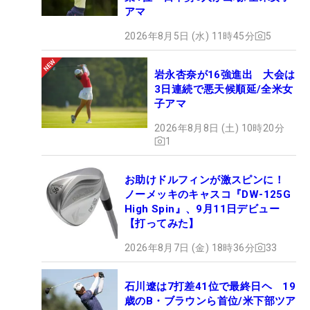
アマ
2026年8月5日 (水) 11時45分
5
岩永杏奈が16強進出 大会は
3日連続で悪天候順延/全米女
子アマ
2026年8月8日 (土) 10時20分
1
お助けドルフィンが激スピンに！
ノーメッキのキャスコ『DW-125G
High Spin』、9月11日デビュー
【打ってみた】
2026年8月7日 (金) 18時36分
33
石川遼は7打差41位で最終日ヘ 19
歳のB・ブラウンら首位/米下部ツア