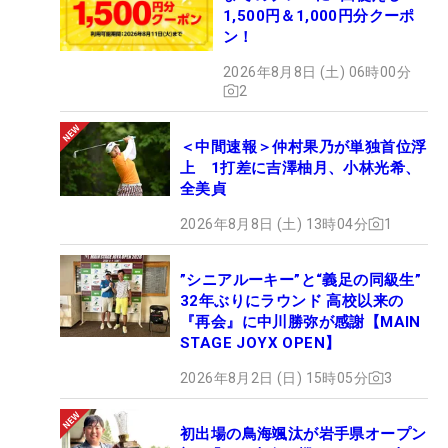
1,500円＆1,000円分クーポ
ン！
2026年8月8日 (土) 06時00分
2
＜中間速報＞仲村果乃が単独首位浮
上 1打差に吉澤柚月、小林光希、
全美貞
2026年8月8日 (土) 13時04分
1
”シニアルーキー”と“義足の同級生”
32年ぶりにラウンド 高校以来の
『再会』に中川勝弥が感謝【MAIN
STAGE JOYX OPEN】
2026年8月2日 (日) 15時05分
3
初出場の鳥海颯汰が岩手県オープン