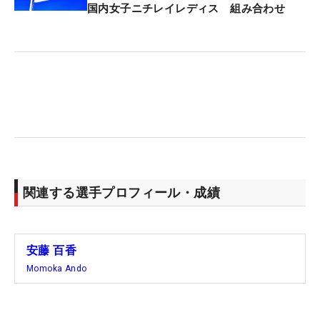
今年のマイネクツアーでの目標はもちろん「優
国内女子ニチレイレディス 組み合わせ
勝」。持ち味でもある攻めのプレーと米国ならでは
の経験を武器に初優勝を狙う。（文・小池文子）
関連する選手プロフィール・成績
安藤 百香
Momoka Ando