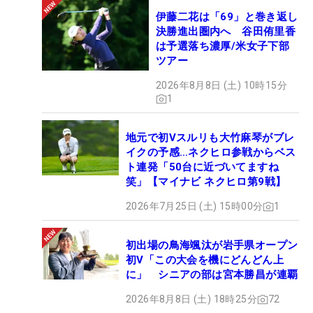
伊藤二花は「69」と巻き返し
決勝進出圏内へ 谷田侑里香
は予選落ち濃厚/米女子下部
ツアー
2026年8月8日 (土) 10時15分
1
地元で初Vスルリも大竹麻琴がブレ
イクの予感…ネクヒロ参戦からベス
ト連発「50台に近づいてますね
笑」【マイナビ ネクヒロ第9戦】
2026年7月25日 (土) 15時00分
1
初出場の鳥海颯汰が岩手県オープン
初V「この大会を機にどんどん上
に」 シニアの部は宮本勝昌が連覇
2026年8月8日 (土) 18時25分
72