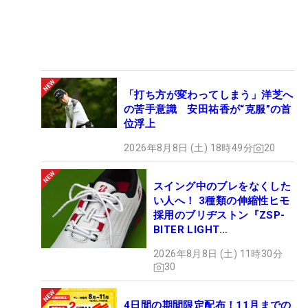
「打ち方が変わってしまう」洋芝へ
の苦手意識 安田祐香が“克服”の首
位浮上
2026年8月8日 (土) 18時49分
20
スイング中のブレをなくした
い人へ！ 3種類の伸縮性ヒモ
採用のブリヂストン『ZSP-
BITER LIGHT
MAGICLACE』、8月8日デビ
2026年8月8日 (土) 11時30分
ュー
30
4日間の期間限定配布！11月までの