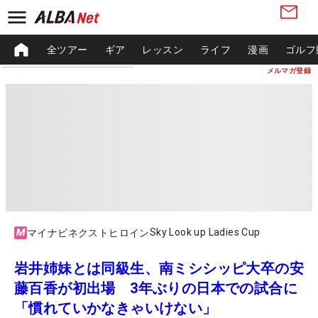
全ツアー
ギア
レッスン
ライフ
漫画
ゴルフ
メルマガ登録
Sky Look up Ladies Cup
マイナビネクストヒロイン
岩井姉妹とは同級生、南ミシシッピ大卒の安
藤百香が初出場 3年ぶりの日本での試合に
「慣れていかなきゃいけない」