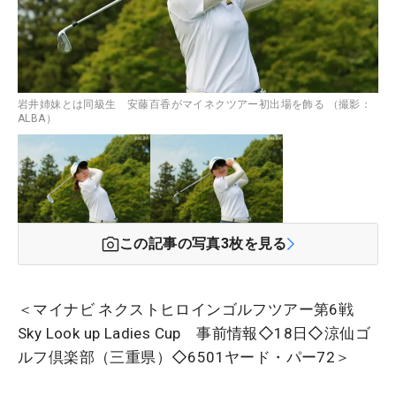
岩井姉妹とは同級生 安藤百香がマイネクツアー初出場を飾る （撮影：
ALBA）
この記事の写真
3
枚を見る
＜マイナビ ネクストヒロインゴルフツアー第6戦
Sky Look up Ladies Cup 事前情報◇18日◇涼仙ゴ
ルフ倶楽部（三重県）◇6501ヤード・パー72＞