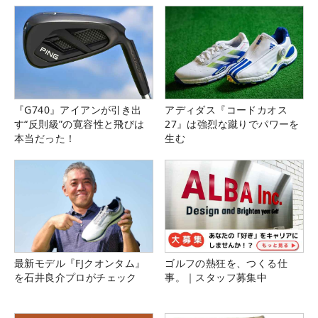
『G740』アイアンが引き出
アディダス『コードカオス
す“反則級”の寛容性と飛びは
27』は強烈な蹴りでパワーを
本当だった！
生む
最新モデル『FJクオンタム』
ゴルフの熱狂を、つくる仕
を石井良介プロがチェック
事。｜スタッフ募集中