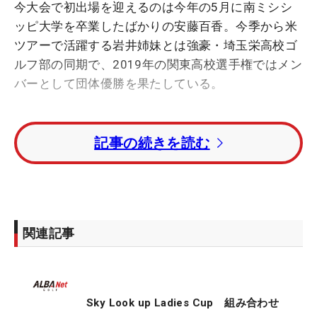
今大会で初出場を迎えるのは今年の5月に南ミシシ
ッピ大学を卒業したばかりの安藤百香。今季から米
ツアーで活躍する岩井姉妹とは強豪・埼玉栄高校ゴ
ルフ部の同期で、2019年の関東高校選手権ではメン
バーとして団体優勝を果たしている。
高校卒業後は渡米。海外を選んだのは、環境面や語
記事の続きを読む
学を含めた幅広い経験を求めての決断だった。「日
本の大学と悩んだけど、結果的によかった。芝から
打たせてもらえるコースも多くて、思っていた以上
だった」と充実した練習環境で4年間を過ごした。
しゃべれなかった英語もチームメイトに助けられ、
関連記事
自然と習得。海外ツアーも見据えられるようにな
り、選択肢が広がったことも大きい。
特に、米国での生活で印象に残っているのはメンタ
Sky Look up Ladies Cup 組み合わせ