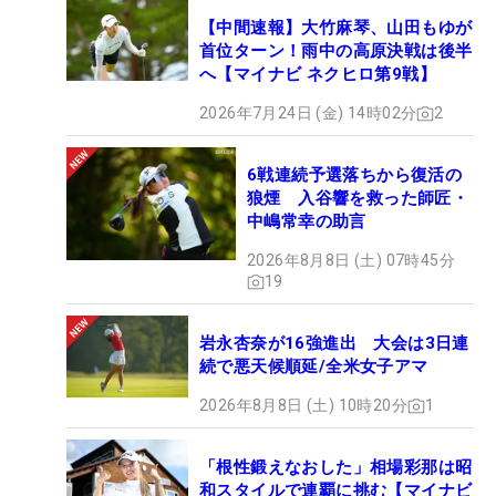
【中間速報】大竹麻琴、山田もゆが
首位ターン！雨中の高原決戦は後半
へ【マイナビ ネクヒロ第9戦】
2026年7月24日 (金) 14時02分
2
6戦連続予選落ちから復活の
狼煙 入谷響を救った師匠・
中嶋常幸の助言
2026年8月8日 (土) 07時45分
19
岩永杏奈が16強進出 大会は3日連
続で悪天候順延/全米女子アマ
2026年8月8日 (土) 10時20分
1
「根性鍛えなおした」相場彩那は昭
和スタイルで連覇に挑む【マイナビ