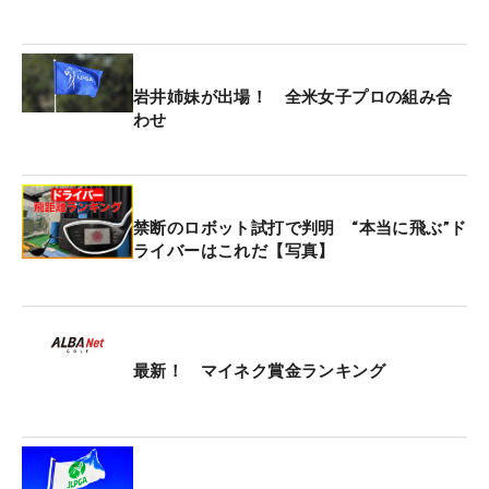
ルトレーニングとコースマネジメントの指導。「調
子が悪かった時期でも、専門の人に支えてもらって
乗り越えられた」と、今の強みになっている。
岩井姉妹が出場！ 全米女子プロの組み合
今年は、初挑戦する日本女子プロゴルフ協会
わせ
（JLPGA）最終プロテストに向けて日本での試合経
験を積むため、米国には残らずに帰国。知り合いも
多く出ているマイネクツアーに登録した。
禁断のロボット試打で判明 “本当に飛ぶ”ド
ライバーはこれだ【写真】
日本での試合は約3年ぶり。「芝とグリーンが全部
違うからそこに慣れていかなきゃいけない」と戸惑
いながらもアジャストしていく。「向こうは州によ
るけど、日本ほどラフは長くない。グリーンも50ヤ
最新！ マイネク賞金ランキング
ードくらいあった」と慣れないことだらけ。フェア
ウェイキープ率の向上、そしてフェアウェイバンカ
ーの練習を重点的に取り組んでいる。