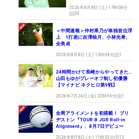
2026年8月8日 (土) 17時58分
20
＜中間速報＞仲村果乃が単独首位浮
上 1打差に吉澤柚月、小林光希、
全美貞
2026年8月8日 (土) 13時04分
1
24時間かけて長崎からやってきた…
山田もゆがプレーオフ制し初優勝
【マイナビ ネクヒロ第9戦】
2026年7月24日 (金) 22時56分
1
全周アライメントを初搭載！ ブリ
ヂストン『TOUR B JGR Roll-in
Alignment』、8月7日デビュー
2026年8月8日 (土) 11時35分
13