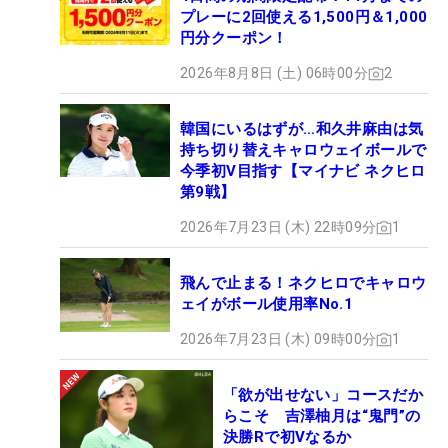
プレーに2回使える1,500円＆1,000
円分クーポン！
2026年8月8日 (土) 06時00分
2
韓国にいるはずが…和久井麻由は気
持ち切り替えキャロウェイボールで
今季初V目指す【マイナビ ネクヒロ
第9戦】
2026年7月23日 (木) 22時09分
1
飛んで止まる！ネクヒロでキャロウ
ェイがボール使用率No.1
2026年7月23日 (木) 09時00分
1
「欲が出せない」コースだか
らこそ 吉澤柚月は“鬼門”の
決勝Rで初Vなるか