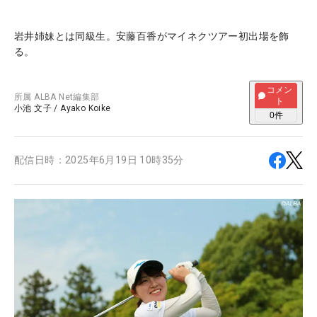
岩井姉妹とは同級生。安藤百香がマイネクツアー初出場を飾
る。
コメン
所属
ALBA Net編集部
ト
小池 文子
/
Ayako Koike
0
件
配信日時：
2025年6月19日 10時35分