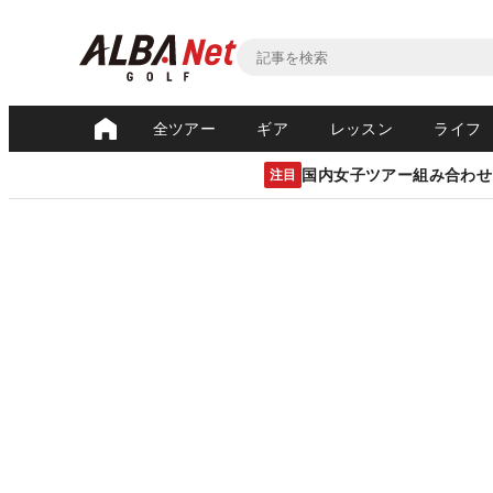
全ツアー
ギア
レッスン
ライフ
国内女子ツアー組み合わせ
注目