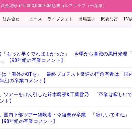
日
賞金総額
¥10,000,000
PGM総成ゴルフクラブ（千葉県）
組み合せ
ニュース
ライブフォト
出場選手
概要など
TV
名「もっと早くでればよかった」 今季から参戦の黒田光理
…」【98年組の卒業コメント】
佳は「海外のQTを」 最終プロテスト常連の円角有希は「国
8年組の卒業コメント】
、ツアーをけん引した鈴木磨夜&千葉雪乃 「卒業は寂しいで
メント】
、国内下部ツアー経験者・今綾奈が卒業 「寂しいですね」
【98年組の卒業コメント】