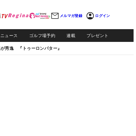
メルマガ登録
ログイン
Sニュース
ゴルフ場予約
連載
プレゼント
感が秀逸 『トゥーロンパター』