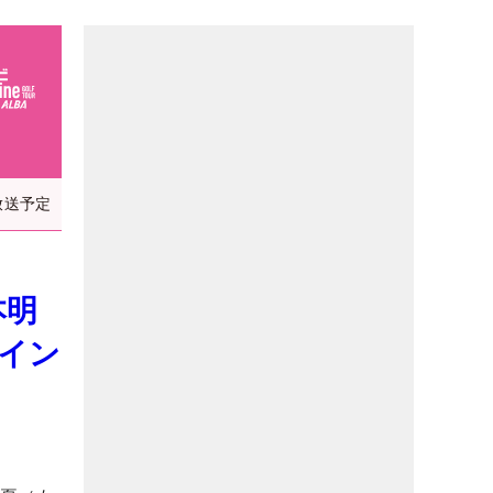
放送予定
本明
イン