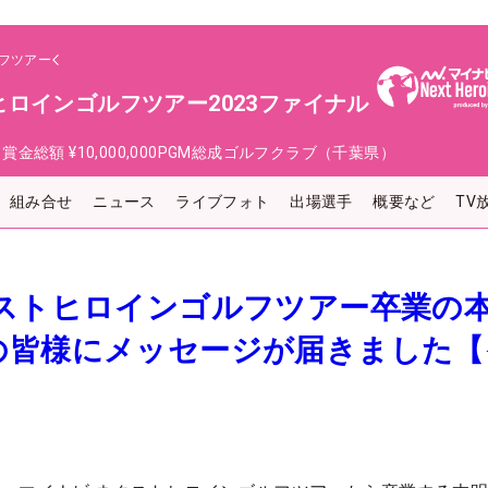
フツアー
ロインゴルフツアー2023ファイナル
日
賞金総額
¥10,000,000
PGM総成ゴルフクラブ（千葉県）
組み合せ
ニュース
ライブフォト
出場選手
概要など
TV
クストヒロインゴルフツアー卒業の
の皆様にメッセージが届きました【
】