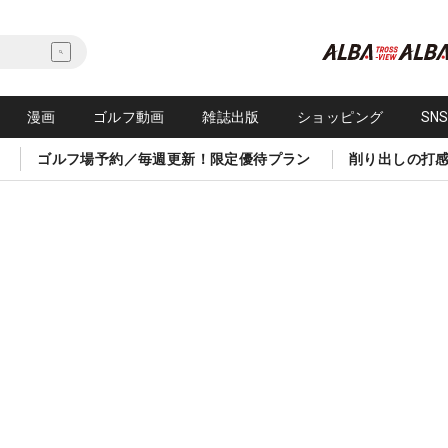
漫画
ゴルフ動画
雑誌出版
ショッピング
SN
ゴルフ場予約／毎週更新！限定優待プラン
削り出しの打