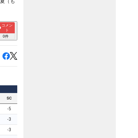
明夏（も
コメン
ト
0
件
SC
-5
-3
-3