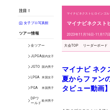
注目！
マイナビネクストヒロインゴル
マイナビネクストヒ
女子プロ写真館
ツアー情報
2023年11月16日-11月17
大会TOP
リーダーボード
全ツアー
JLPGA
国内女子
JGTO
国内男子
マイナビ ネ
夏からファン
LPGA
米国女子
タビュー動画
PGA
米国男子
DPワ
欧州男子
ールド