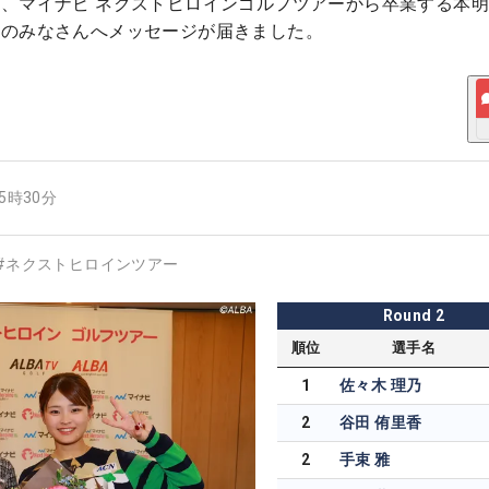
、マイナビ ネクストヒロインゴルフツアーから卒業する本
ンのみなさんへメッセージが届きました。
15時30分
#
ネクストヒロインツアー
Round
2
順位
選手名
1
佐々木 理乃
2
谷田 侑里香
2
手束 雅