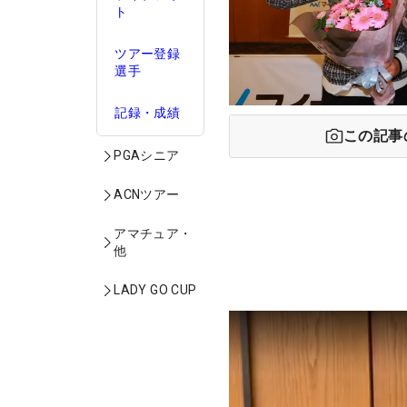
ト
ツアー登録
選手
記録・成績
この記事
PGAシニア
ACNツアー
アマチュア・
他
LADY GO CUP