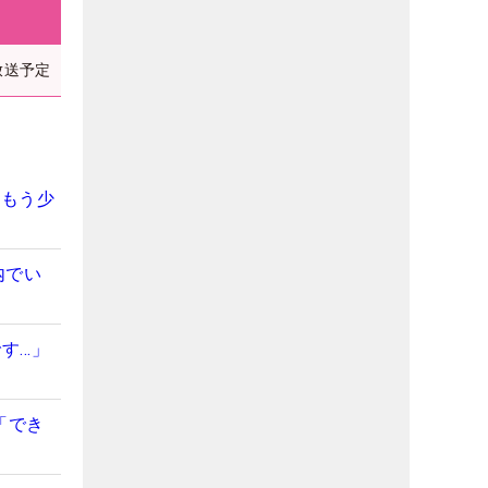
放送予定
「もう少
内でい
す…」
「でき