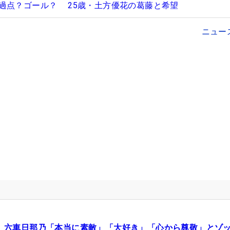
過点？ゴール？ 25歳・土方優花の葛藤と希望
ニュー
六車日那乃「本当に素敵」「大好き」「心から尊敬」とゾ