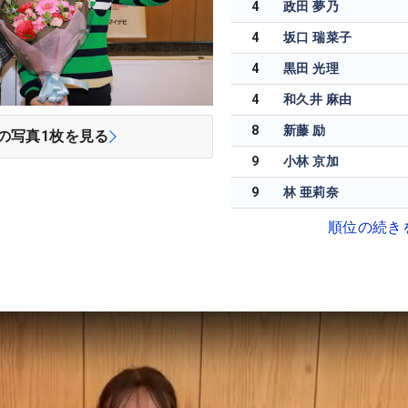
4
政田 夢乃
4
坂口 瑞菜子
4
黒田 光理
4
和久井 麻由
8
新藤 励
の写真
1
枚を見る
9
小林 京加
9
林 亜莉奈
順位の続き