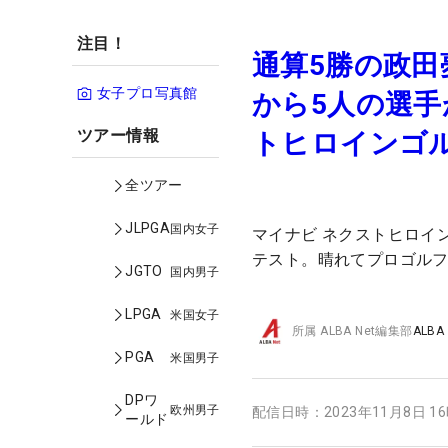
注目！
通算5勝の政田
女子プロ写真館
から5人の選手
ツアー情報
トヒロインゴ
全ツアー
JLPGA
国内女子
マイナビ ネクストヒロイン
テスト。晴れてプロゴル
JGTO
国内男子
LPGA
米国女子
所属
ALBA Net編集部
ALBA
PGA
米国男子
DPワ
欧州男子
配信日時：
2023年11月8日 1
ールド