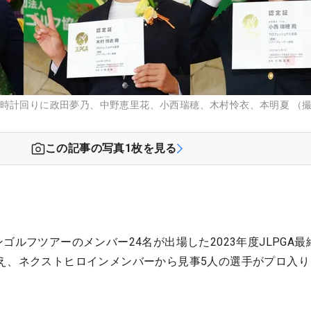
ら時計回りに政田夢乃、中野恵里花、小西瑞穂、木村怜衣、本明夏 （
この記事の写真
1
枚を見る
ゴルフツアーのメンバー24名が出場した2023年度JLPGA最
え、ネクストヒロインメンバーから見事5人の選手がプロ入り