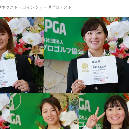
#
ネクストヒロインツアー
#
プロテスト