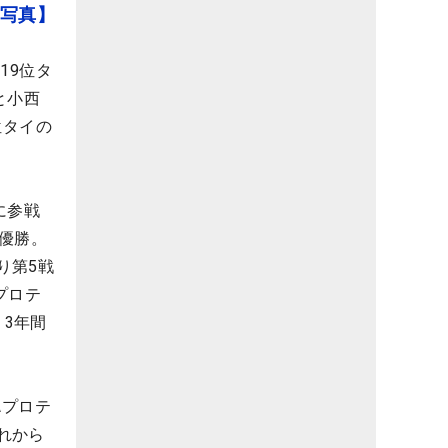
【写真】
19位タ
と小西
位タイの
に参戦
初優勝。
り第5戦
プロテ
、3年間
Aプロテ
れから