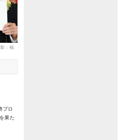
撮影：福
終プロ
を果た