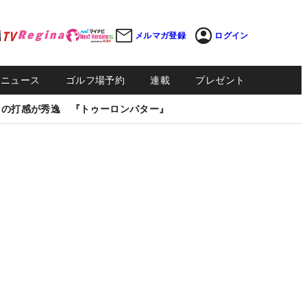
メルマガ登録
ログイン
Sニュース
ゴルフ場予約
連載
プレゼント
しの打感が秀逸 『トゥーロンパター』