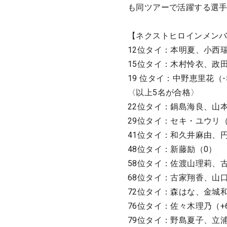
も同ツアーで活躍する選
【ネクストヒロインメン
12位タイ：本明夏、小西瑞
15位タイ：木村怜衣、政田
19 位タイ：中野恵里花（-
〈以上5名が合格〉
22位タイ：鍋島海良、山本
29位タイ：セキ・ユウリ（
41位タイ：和久井麻由、円
48位タイ：新藤励（0）
58位タイ：佐渡山理莉、古
68位タイ：古家翔香、山口
72位タイ：森はな、金城和
76位タイ：佐々木理乃（+
79位タイ：野島夏子、立浦