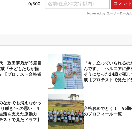
代・政田夢乃が“5度目
「今、立っていられるの
突破「子どもたちが憧
んです」 ヘルニアに夢
」【プロテスト合格者
そうになった24歳が流し
涙【プロテストで見たド
のなかでも消えなかっ
返り咲き”への思い 4
合格おめでとう！ 96期
生活を支えた原動力
のプロフィール一覧
テストで見たドラマ】