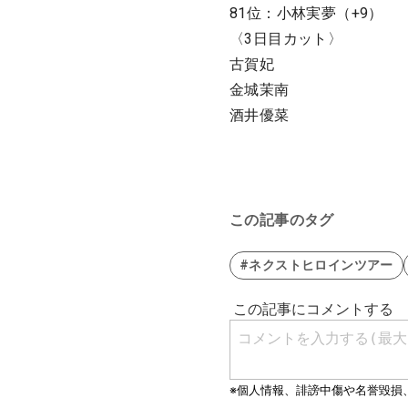
81位：小林実夢（+9）
〈3日目カット〉
古賀妃
金城茉南
酒井優菜
この記事のタグ
#ネクストヒロインツアー