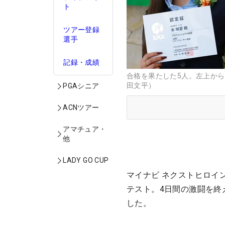
ト
ツアー登録
選手
記録・成績
合格を果たした5人。左上か
田文平）
PGAシニア
ACNツアー
アマチュア・
他
LADY GO CUP
マイナビ ネクストヒロイン
テスト。4日間の激闘を終
した。