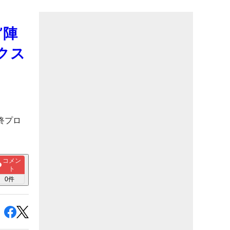
”陣
クス
終プロ
コメン
ト
0
件