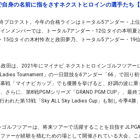
で自身の名前に指をさすネクストヒロインの選手たち
最終プロテスト。今年の合格ラインはトータル5アンダー・上位
インメンバーでは、トータル7アンダー・12位タイの本明夏
・15位タイの木村怜衣と政田夢乃、トータル5アンダー・19
る政田は、2021年にマイナビ ネクストヒロインゴルフツアー
Ladies Tournament」の一日競技を6アンダー「66」で回り
幕戦「マイナビカップ」でも優勝を挙げると、好調の波に乗
さらに、第8戦PGMシリーズ「GRAND PGM CUP」、最終
れた第13戦「Sky ALL Sky Ladies Cup」も制し今季4勝
ンゴルフツアーは、将来ツアーで活躍することを目指すJLPG
ルファーが経験を積むための場として開催されている大会。こ