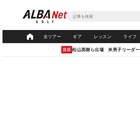
全ツアー
ギア
レッスン
ライフ
松山英樹ら出場 米男子リーダー
注目