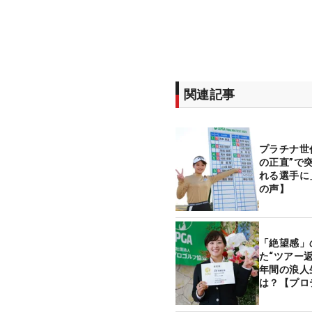
関連記事
プラチナ世
の正直”で
れる選手に
の声】
「絶望感」
た“ツアー
年間の浪人
は？【プロ