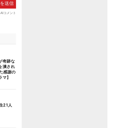
が奇跡な
を潰され
た感謝の
ラマ】
生21人