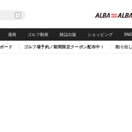
漫画
ゴルフ動画
雑誌出版
ショッピング
SN
ボード
ゴルフ場予約／期間限定クーポン配布中！
削り出