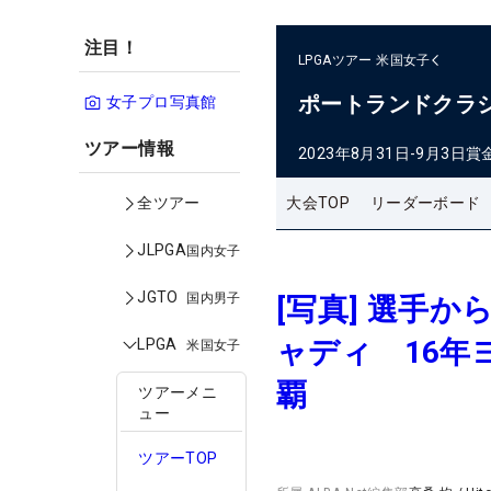
注目！
LPGAツアー
米国女子
ポートランドクラ
女子プロ写真館
ツアー情報
2023年8月31日-9月3日
賞
大会TOP
リーダーボード
全ツアー
JLPGA
国内女子
JGTO
国内男子
[写真] 選手
ャディ 16
LPGA
米国女子
覇
ツアーメニ
ュー
ツアーTOP