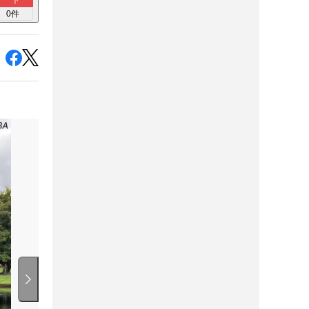
ト
0
件