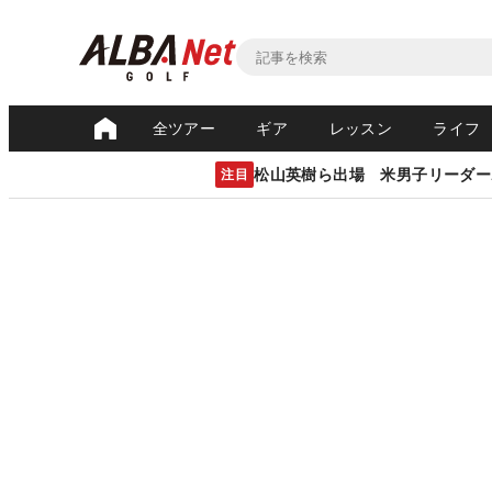
全ツアー
ギア
レッスン
ライフ
松山英樹ら出場 米男子リーダー
注目