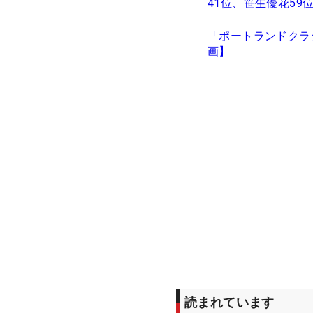
41位、笹生優花59
「ポートランドクラ
画】
読まれています