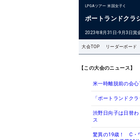
LPGAツアー
米国女子
ポートランドクラ
2023年8月31日-9月3日
賞
大会TOP
リーダーボード
【この大会のニュース】
米一時離脱前の会心
「ポートランドクラ
渋野日向子は日替わ
ス
驚異の19歳！ C