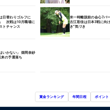
は日替わりゴルフに
米一時離脱前の会心7
」 次戦は10月職場に
古江彩佳は日本3戦に向け
ストチャンス
き”気づき
はいかない」 畑岡奈紗
以来の予選落ち
賞金ランキング
年間日程
ポイント