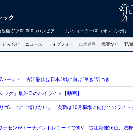
シック
金総額
$1,500,000
コロンビア・エッジウォーターCC（オレゴン州）
組み合せ
ニュース
ライブフォト
出場選手
概要など
TV
7バーディ 古江彩佳は日本3戦に向け“良き”気づき
シック」最終日のハイライト【動画】
りゴルフに「情けない」 次戦は10月職場に向けてのラスト
・ワナセンがトーナメントレコードで初V 古江彩佳26位、渋