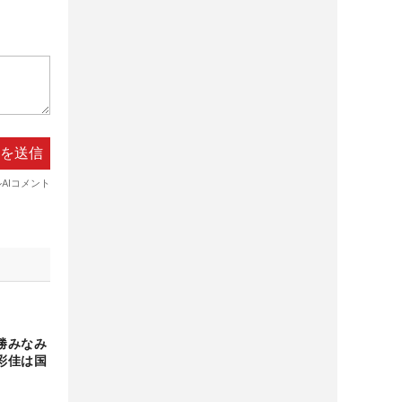
勝みなみ
彩佳は国