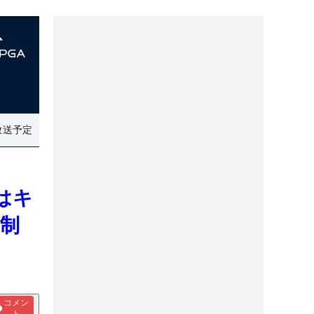
放送予定
はキ
ー制
コメン