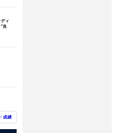
バーディ
“良
・成績