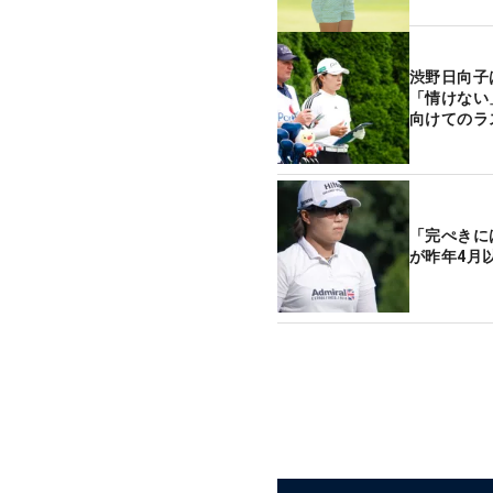
渋野日向子
「情けない
向けてのラ
「完ぺきに
が昨年4月