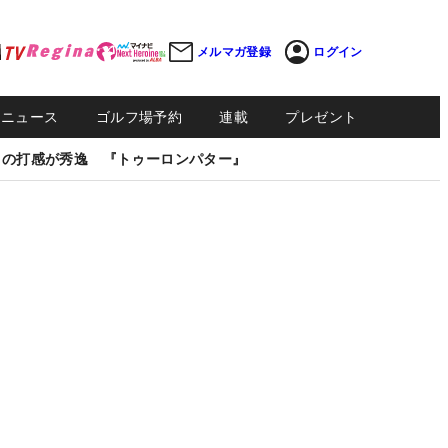
メルマガ登録
ログイン
Sニュース
ゴルフ場予約
連載
プレゼント
しの打感が秀逸 『トゥーロンパター』