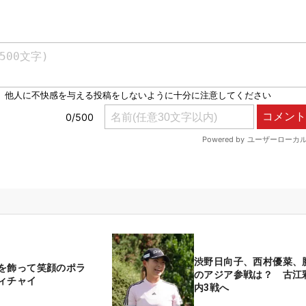
渋野日向子、西村優菜、
を飾って笑顔のポラ
のアジア参戦は？ 古江
ィチャイ
内3戦へ