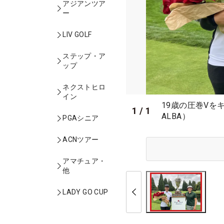
アジアンツア
ー
LIV GOLF
ステップ・ア
ップ
ネクストヒロ
イン
19歳の圧巻Vを
1
/
1
ALBA）
PGAシニア
ACNツアー
アマチュア・
他
LADY GO CUP