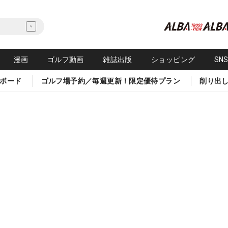
漫画
ゴルフ動画
雑誌出版
ショッピング
SN
ボード
ゴルフ場予約／毎週更新！限定優待プラン
削り出