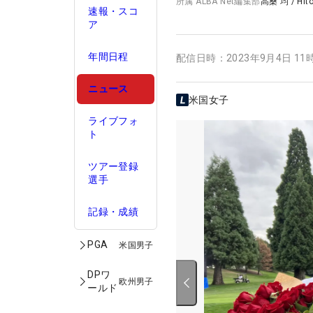
所属
ALBA Net編集部
高桑 均
/
Hit
速報・スコ
ア
年間日程
配信日時：
2023年9月4日 11
ニュース
米国女子
ライブフォ
ト
ツアー登録
選手
記録・成績
PGA
米国男子
DPワ
欧州男子
ールド