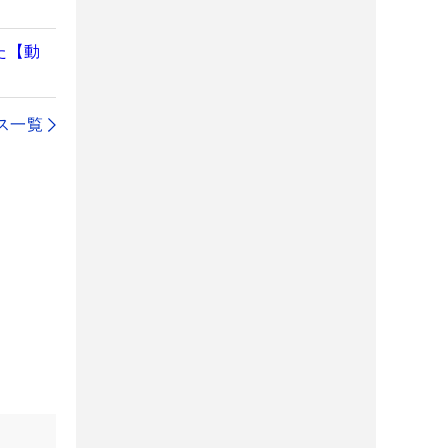
た【動
ス一覧