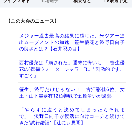
ライブフォト
出場選手
概要など
TV放送予定
【この大会のニュース】
メジャー過去最高の結果に感じた、米ツアー進
出ムーブメントの加速 笹生優花と渋野日向子
の良さとは？【石井忍の目】
西村優菜は「崩された」週末に悔いも… 笹生優
花の“祝福ウォーターシャワー”に「刺激的です、
すごく」
笹生、渋野だけじゃない！ 古江彩佳6位、女
王・山下美夢有12位善戦で五輪争いが過熱
「やらずに違うと決めてしまったらそれま
で」 渋野日向子が復活に向けコーチと続けて
きた“試行錯誤”【辻にぃ見聞】