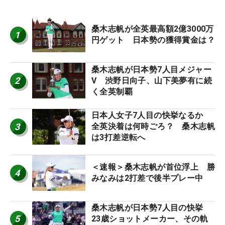
桑木志帆が全英最高額2億3000万
1
円ゲット 日本勢の獲得賞金は？
桑木志帆が日本勢7人目メジャー
2
V 渋野日向子、山下美夢有に続
く全英制覇
日本人女子7人目の快挙なるか
3
全英決着は何時ごろ？ 桑木志帆
は3打差逆転へ
＜速報＞桑木志帆が首位浮上 勝
4
みなみは2打差で後半プレー中
桑木志帆が日本勢7人目の快挙
5
23歳ショットメーカー、その軌