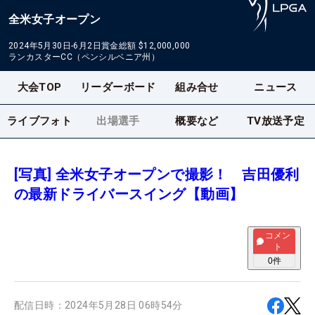
全米女子オープン
2024年5月30日-6月2日
賞金総額
$12,000,000
ランカスターCC（ペンシルベニア州）
大会TOP
リーダーボード
組み合せ
ニュース
ライブフォト
出場選手
概要など
TV放送予定
[写真] 全米女子オープンで撮影！ 吉田優利
の最新ドライバースイング【動画】
コメン
ト
0
件
配信日時：
2024年5月28日 06時54分