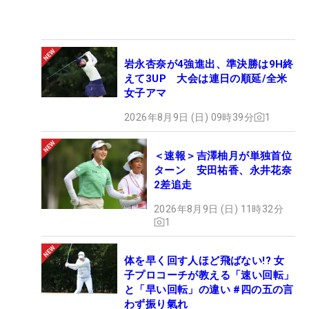
岩永杏奈が4強進出、準決勝は9H終
えて3UP 大会は連日の順延/全米
女子アマ
2026年8月9日 (日) 09時39分
1
＜速報＞吉澤柚月が単独首位
ターン 安田祐香、永井花奈
2差追走
2026年8月9日 (日) 11時32分
1
体を早く回す人ほど飛ばない!? 女
子プロコーチが教える「速い回転」
と「早い回転」の違い #四の五の言
わず振り氣れ