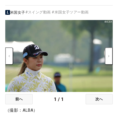
#
スイング動画
#
米国女子ツアー動画
米国女子
1
/
1
前へ
次へ
（撮影：ALBA）