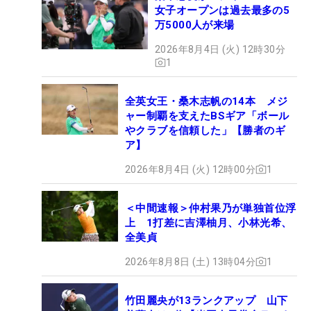
女子オープンは過去最多の5
万5000人が来場
2026年8月4日 (火) 12時30分
1
全英女王・桑木志帆の14本 メジ
ャー制覇を支えたBSギア「ボール
やクラブを信頼した」【勝者のギ
ア】
2026年8月4日 (火) 12時00分
1
＜中間速報＞仲村果乃が単独首位浮
上 1打差に吉澤柚月、小林光希、
全美貞
2026年8月8日 (土) 13時04分
1
竹田麗央が13ランクアップ 山下