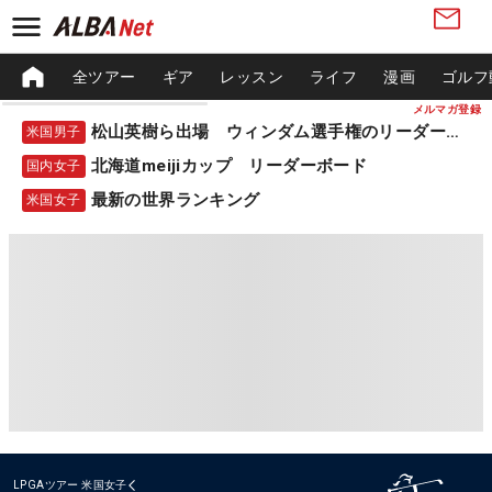
全ツアー
ギア
レッスン
ライフ
漫画
ゴルフ
メルマガ登録
松山英樹ら出場 ウィンダム選手権のリーダーボード
米国男子
北海道meijiカップ リーダーボード
国内女子
最新の世界ランキング
米国女子
LPGAツアー
米国女子