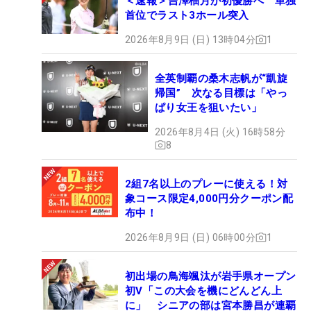
＜速報＞吉澤柚月が初優勝へ 単独
首位でラスト3ホール突入
2026年8月9日 (日) 13時04分
1
全英制覇の桑木志帆が“凱旋
帰国” 次なる目標は「やっ
ぱり女王を狙いたい」
2026年8月4日 (火) 16時58分
8
2組7名以上のプレーに使える！対
象コース限定4,000円分クーポン配
布中！
2026年8月9日 (日) 06時00分
1
初出場の鳥海颯汰が岩手県オープン
初V「この大会を機にどんどん上
に」 シニアの部は宮本勝昌が連覇