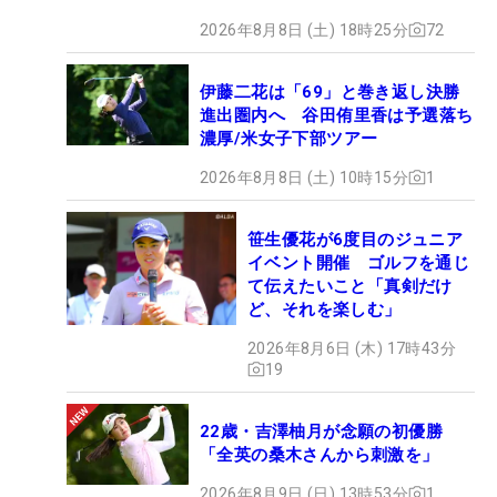
2026年8月8日 (土) 18時25分
72
伊藤二花は「69」と巻き返し決勝
進出圏内へ 谷田侑里香は予選落ち
濃厚/米女子下部ツアー
2026年8月8日 (土) 10時15分
1
笹生優花が6度目のジュニア
イベント開催 ゴルフを通じ
て伝えたいこと「真剣だけ
ど、それを楽しむ」
2026年8月6日 (木) 17時43分
19
22歳・吉澤柚月が念願の初優勝
「全英の桑木さんから刺激を」
2026年8月9日 (日) 13時53分
1