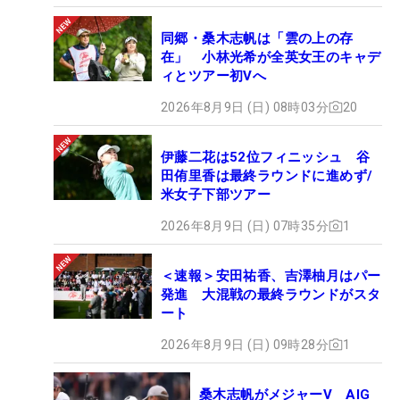
同郷・桑木志帆は「雲の上の存
在」 小林光希が全英女王のキャデ
ィとツアー初Vへ
2026年8月9日 (日) 08時03分
20
伊藤二花は52位フィニッシュ 谷
田侑里香は最終ラウンドに進めず/
米女子下部ツアー
2026年8月9日 (日) 07時35分
1
＜速報＞安田祐香、吉澤柚月はパー
発進 大混戦の最終ラウンドがスタ
ート
2026年8月9日 (日) 09時28分
1
桑木志帆がメジャーV AIG