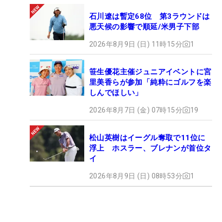
石川遼は暫定68位 第3ラウンドは
悪天候の影響で順延/米男子下部
2026年8月9日 (日) 11時15分
1
笹生優花主催ジュニアイベントに宮
里美香らが参加「純粋にゴルフを楽
しんでほしい」
2026年8月7日 (金) 07時15分
19
松山英樹はイーグル奪取で11位に
浮上 ホスラー、ブレナンが首位タ
イ
2026年8月9日 (日) 08時53分
1