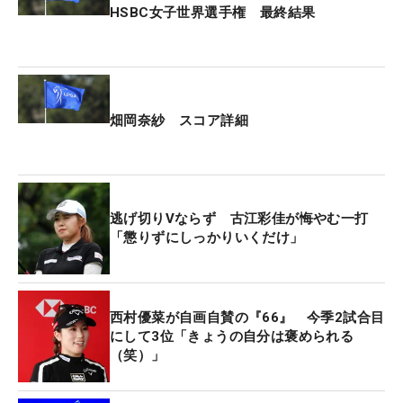
HSBC女子世界選手権 最終結果
畑岡奈紗 スコア詳細
逃げ切りVならず 古江彩佳が悔やむ一打
「懲りずにしっかりいくだけ」
西村優菜が自画自賛の『66』 今季2試合目
にして3位「きょうの自分は褒められる
（笑）」