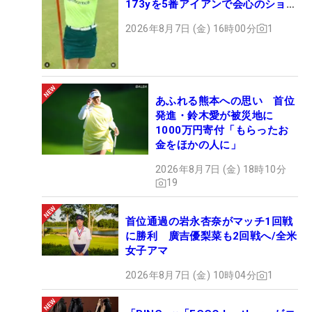
173yを5番アイアンで会心のショッ
ト
2026年8月7日 (金) 16時00分
1
あふれる熊本への思い 首位
発進・鈴木愛が被災地に
1000万円寄付「もらったお
金をほかの人に」
2026年8月7日 (金) 18時10分
19
首位通過の岩永杏奈がマッチ1回戦
に勝利 廣吉優梨菜も2回戦へ/全米
女子アマ
2026年8月7日 (金) 10時04分
1