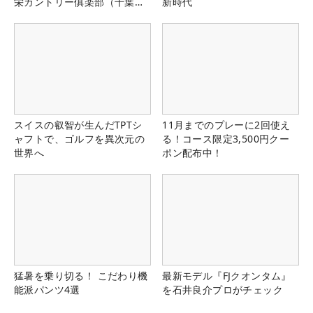
栄カントリー俱楽部（千葉
新時代
県）
スイスの叡智が生んだTPTシ
11月までのプレーに2回使え
ャフトで、ゴルフを異次元の
る！コース限定3,500円クー
世界へ
ポン配布中！
猛暑を乗り切る！ こだわり機
最新モデル『FJクオンタム』
能派パンツ4選
を石井良介プロがチェック