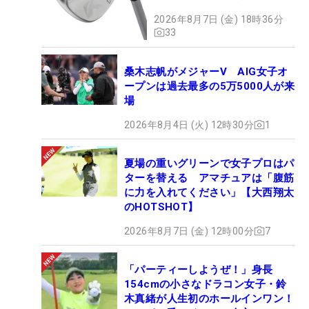
た】
2026年8月7日 (金) 18時36分
33
桑木志帆がメジャーV AIG女子オ
ープンは過去最多の5万5000人が来
場
2026年8月4日 (火) 12時30分
1
夏場の重いグリーンで女子プロはパ
ターを替える アマチュアは「腹筋
に力を入れてください」【大西翔太
のHOTSHOT】
2026年8月7日 (金) 12時00分
7
「パーティーしようぜ！」身長
154cmの小さなドラコン女子・鈴
木真緒が人生初のホールインワン！