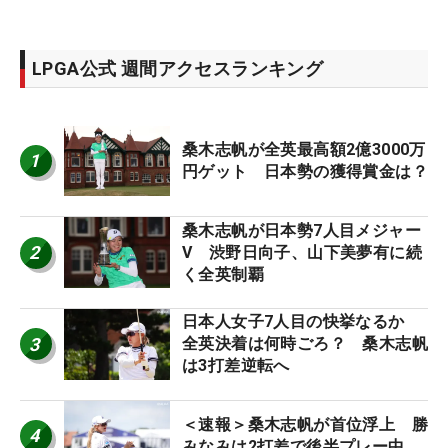
LPGA公式 週間アクセスランキング
桑木志帆が全英最高額2億3000万
1
円ゲット 日本勢の獲得賞金は？
桑木志帆が日本勢7人目メジャー
2
V 渋野日向子、山下美夢有に続
く全英制覇
日本人女子7人目の快挙なるか
3
全英決着は何時ごろ？ 桑木志帆
は3打差逆転へ
＜速報＞桑木志帆が首位浮上 勝
4
みなみは2打差で後半プレー中