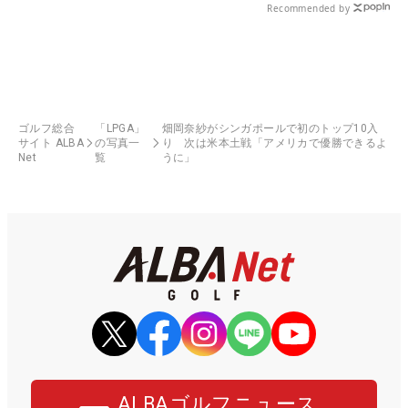
Recommended by
ゴルフ総合
「LPGA」
畑岡奈紗がシンガポールで初のトップ10入
サイト ALBA
の写真一
り 次は米本土戦「アメリカで優勝できるよ
Net
覧
うに」
ALBAゴルフニュース