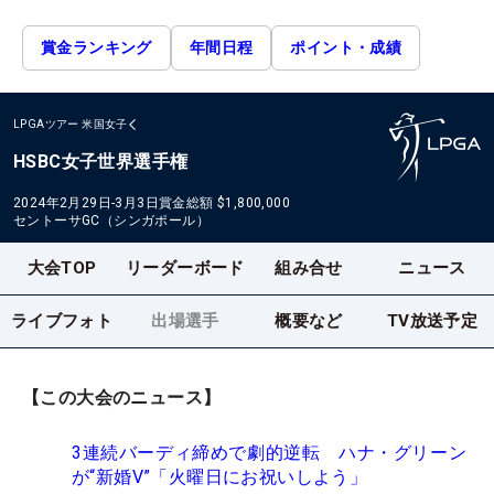
賞金ランキング
年間日程
ポイント・成績
LPGAツアー
米国女子
HSBC女子世界選手権
2024年2月29日-3月3日
賞金総額
$1,800,000
セントーサGC（シンガポール）
大会TOP
リーダーボード
組み合せ
ニュース
ライブフォト
出場選手
概要など
TV放送予定
【この大会のニュース】
3連続バーディ締めで劇的逆転 ハナ・グリーン
が“新婚V”「火曜日にお祝いしよう」