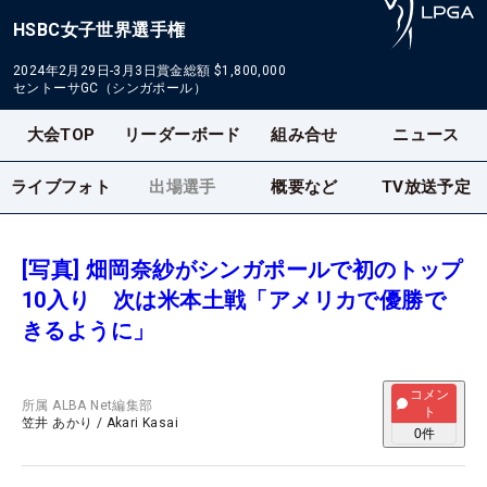
HSBC女子世界選手権
2024年2月29日-3月3日
賞金総額
$1,800,000
セントーサGC（シンガポール）
大会TOP
リーダーボード
組み合せ
ニュース
ライブフォト
出場選手
概要など
TV放送予定
[写真] 畑岡奈紗がシンガポールで初のトップ
10入り 次は米本土戦「アメリカで優勝で
きるように」
コメン
所属
ALBA Net編集部
ト
笠井 あかり
/
Akari Kasai
0
件