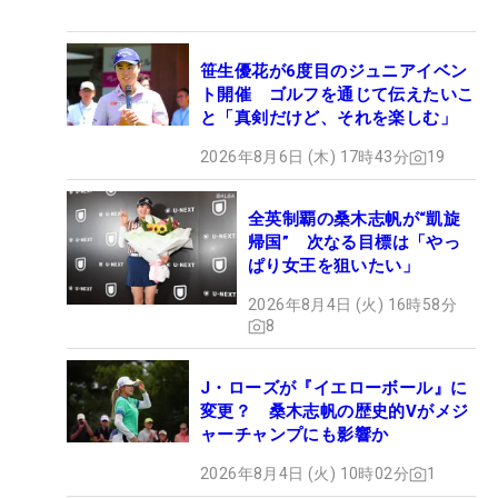
笹生優花が6度目のジュニアイベン
ト開催 ゴルフを通じて伝えたいこ
と「真剣だけど、それを楽しむ」
2026年8月6日 (木) 17時43分
19
全英制覇の桑木志帆が“凱旋
帰国” 次なる目標は「やっ
ぱり女王を狙いたい」
2026年8月4日 (火) 16時58分
8
J・ローズが『イエローボール』に
変更？ 桑木志帆の歴史的Vがメジ
ャーチャンプにも影響か
2026年8月4日 (火) 10時02分
1