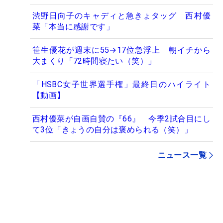
渋野日向子のキャディと急きょタッグ 西村優
菜「本当に感謝です」
笹生優花が週末に55→17位急浮上 朝イチから
大まくり「72時間寝たい（笑）」
「HSBC女子世界選手権」最終日のハイライト
【動画】
西村優菜が自画自賛の『66』 今季2試合目にし
て3位「きょうの自分は褒められる（笑）」
ニュース一覧