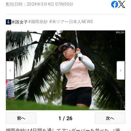
配信日時：
2024年3月4日 07時00分
#
畑岡奈紗
#
米ツアー日本人NEWS
米国女子
1
/
26
前へ
次へ
畑岡奈紗は4日間を通してアンダーパーを並べた （撮