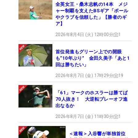
全英女王・桑木志帆の14本 メジ
ャー制覇を支えたBSギア「ボール
やクラブを信頼した」【勝者のギ
ア】
2026年8月4日 (火) 12時00分
1
首位発進もグリーン上での開眼
も“10年ぶり” 金田久美子「あと1
回は勝ちたい」
2026年8月7日 (金) 17時29分
19
「61」マークのホスラーは勝てば
70人抜き！ 大逆転プレーオフ進
出なるか
2026年8月7日 (金) 11時30分
1
＜速報＞入谷響が単独首位