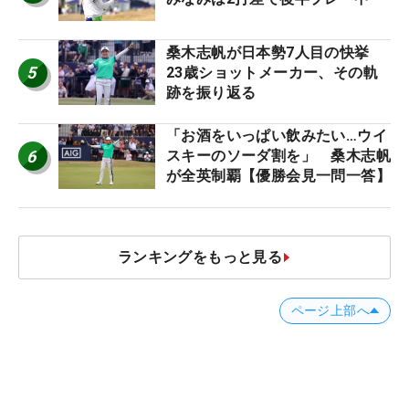
桑木志帆が日本勢7人目の快挙
5
23歳ショットメーカー、その軌
跡を振り返る
「お酒をいっぱい飲みたい…ウイ
6
スキーのソーダ割を」 桑木志帆
が全英制覇【優勝会見一問一答】
ランキングをもっと見る
ページ上部へ