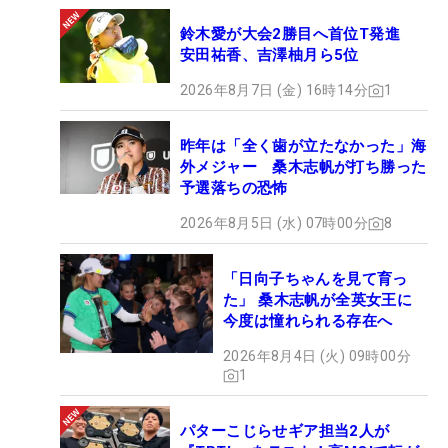
鈴木愛が大会2勝目へ首位T発進
安田祐香、吉澤柚月ら5位
2026年8月7日 (金) 16時14分
1
昨年は「全く歯が立たなかった」海
外メジャー 桑木志帆が打ち勝った
予選落ちの恐怖
2026年8月5日 (水) 07時00分
8
「日向子ちゃんを見て育っ
た」 桑木志帆が全英女王に
今度は憧れられる存在へ
2026年8月4日 (火) 09時00分
1
パターこじらせギア担当2人が