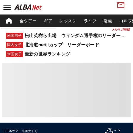
全ツアー
ギア
レッスン
ライフ
漫画
ゴルフ
メルマガ登録
松山英樹ら出場 ウィンダム選手権のリーダーボード
米国男子
北海道meijiカップ リーダーボード
国内女子
最新の世界ランキング
米国女子
LPGAツアー
米国女子