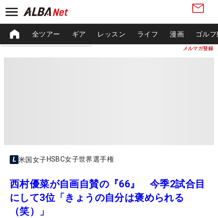
全ツアー
ギア
レッスン
ライフ
漫画
ゴルフ
メルマガ登録
HSBC女子世界選手権
米国女子
西村優菜が自画自賛の『66』 今季2試合目
にして3位「きょうの自分は褒められる
（笑）」