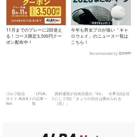
11月までのプレーに2回使え
今年も男女プロが強い「キャ
る！コース限定3,500円クー
ロウェイ」のニュース一覧は
ポン配布中！
こちら！
Recommended by
ゴルフ総合
「LPGA」
西村優菜が自画自賛の『66』 今季2試合目
サイト ALBA
の記事一
にして3位「きょうの自分は褒められる
Net
覧
（笑）」