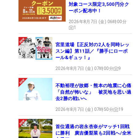
対象コース限定3,500円分ク
ーポン配布中！
2026年8月7日 (金) 06時00分
1
宮里道場【正反対の2人を同時レッ
スン編】第11話／『勝手にローボ
ール&ギュッ！』
2026年8月7日 (金) 07時00分
9
不動裕理が故郷・熊本の地震に心痛
「自然が怖いな」 被災地を思い過
去2勝の戦いへ
2026年8月7日 (金) 07時50分
19
首位通過の岩永杏奈がマッチ1回戦
に勝利 廣吉優梨菜も2回戦へ/全米