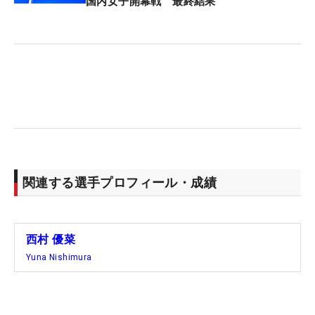
トだが、この日は光を感じさせる一打を繰り返し
国内女子開幕戦 最終結果
た。
ルーキーイヤーだった昨年はリランキング突破、シ
ード権獲得のボーダーラインのせめぎ合いが秋口ま
で続いた。だからこそ、今季2試合目にしての上位
フィニッシュがなおさらうれしい。「このアジアは
頑張りたいという気持ちがあって、タイもちょっと
悔しかった（54位タイ）。決勝ラウンドでいいゴル
フができたというのは大きな収穫」。オフに注力し
関連する選手プロフィール・成績
たアプローチやパターが生きたことも、これからの
本格シーズンを明るくしそうだ。
西村 優菜
4日間を通して“大応援団”がエールを送り、それが力
Yuna Nishimura
になった。「自分の記憶に残る試合。本当にたくさ
んの応援がうれしかったですし、そのお陰できょう
頑張れた」。うれしい気持ちで胸をいっぱいにしな