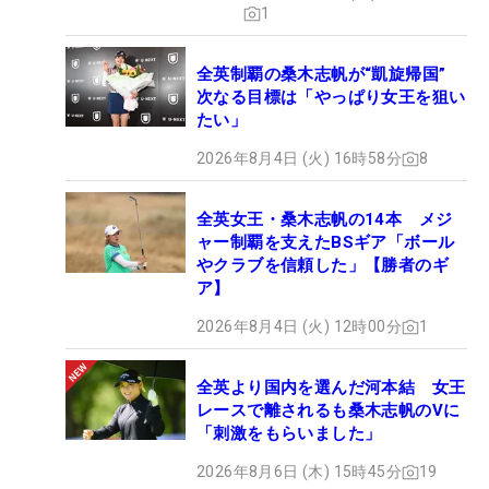
1
全英制覇の桑木志帆が“凱旋帰国”
次なる目標は「やっぱり女王を狙い
たい」
2026年8月4日 (火) 16時58分
8
全英女王・桑木志帆の14本 メジ
ャー制覇を支えたBSギア「ボール
やクラブを信頼した」【勝者のギ
ア】
2026年8月4日 (火) 12時00分
1
全英より国内を選んだ河本結 女王
レースで離されるも桑木志帆のVに
「刺激をもらいました」
2026年8月6日 (木) 15時45分
19