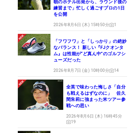
朝のホテル出発から、ラウンド後の
練習まで」忙しく過ごすプロの1日
を公開
2026年8月6日 (木) 15時50分
1
「フワフワ」と「しっかり」の絶妙
なバランス！ 新しい『FJクオンタ
ム』は性能が“ど真ん中”のゴルフシ
ューズだった
2026年8月7日 (金) 10時00分
14
全英で味わった悔しさ「自分
も戦えるはずなのに」 佐久
間朱莉に強まった米ツアー参
戦への思い
2026年8月6日 (木) 16時45分
19