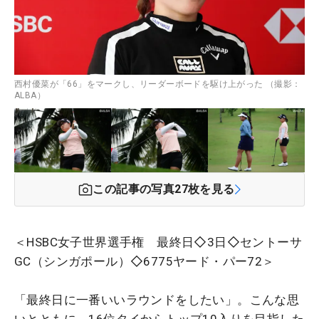
西村優菜が「66」をマークし、リーダーボードを駆け上がった （撮影：
ALBA）
この記事の写真
27
枚を見る
＜HSBC女子世界選手権 最終日◇3日◇セントーサ
GC（シンガポール）◇6775ヤード・パー72＞
「最終日に一番いいラウンドをしたい」。こんな思