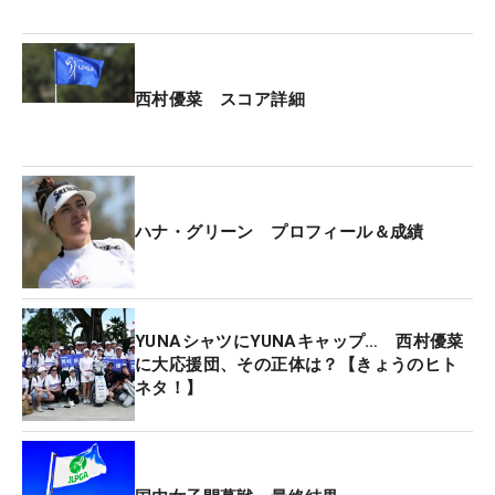
一日だった。
スタート時に7打と大きく差があったことから、首
西村優菜 スコア詳細
位の背中を捉えることはかなわなかったが、「とに
かく自分がひとつでも多くバーディを獲れるよう
に」と追いかけ、一時は1打差まで迫った。「きょ
うの自分は褒められるんじゃないかな（笑）」。た
だ上だけを見て駆け抜けた18ホール。だからこそア
ハナ・グリーン プロフィール＆成績
グレッシブに攻め続けることができ、「全てが重な
っていいラウンドだった」と満足感もひとしおだ。
YUNAシャツにYUNAキャップ… 西村優菜
雨が降って地面が柔らかくなり、距離が出ない西村
に大応援団、その正体は？【きょうのヒト
にとっては長いクラブを持たされることも多かっ
ネタ！】
た。それでも「グリーンが止まるので、長いクラブ
を持たされるわたしでもしっかりピンを狙えてい
た」と持ち味を発揮。試行錯誤を重ねているショッ