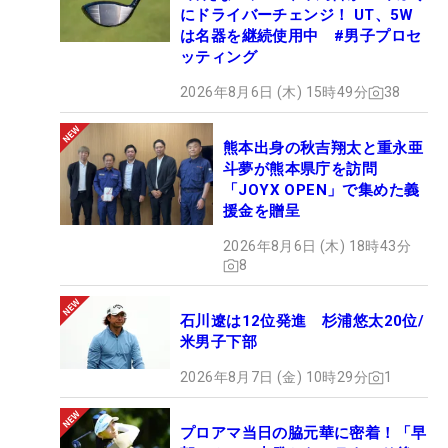
にドライバーチェンジ！ UT、5W
は名器を継続使用中 #男子プロセ
ッティング
2026年8月6日 (木) 15時49分
38
熊本出身の秋吉翔太と重永亜
斗夢が熊本県庁を訪問
「JOYX OPEN」で集めた義
援金を贈呈
2026年8月6日 (木) 18時43分
8
石川遼は12位発進 杉浦悠太20位/
米男子下部
2026年8月7日 (金) 10時29分
1
プロアマ当日の脇元華に密着！「早