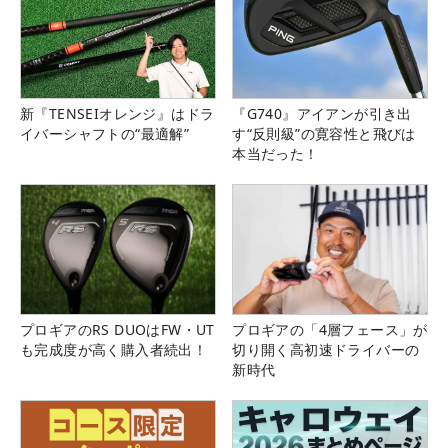
新『TENSEIオレンジ』はドラ
『G740』アイアンが引き出
イバーシャフトの“最適解”
す“反則級”の寛容性と飛びは
本当だった！
プロギアのRS DUOはFW・UT
プロギアの「4層フェース」が
も完成度が高く購入者続出！
切り開く高初速ドライバーの
新時代