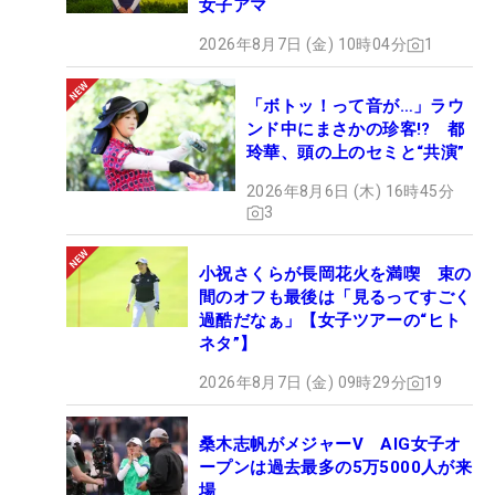
女子アマ
2026年8月7日 (金) 10時04分
1
「ボトッ！って音が…」ラウ
ンド中にまさかの珍客!? 都
玲華、頭の上のセミと“共演”
2026年8月6日 (木) 16時45分
3
小祝さくらが長岡花火を満喫 束の
間のオフも最後は「見るってすごく
過酷だなぁ」【女子ツアーの“ヒト
ネタ”】
2026年8月7日 (金) 09時29分
19
桑木志帆がメジャーV AIG女子オ
ープンは過去最多の5万5000人が来
場