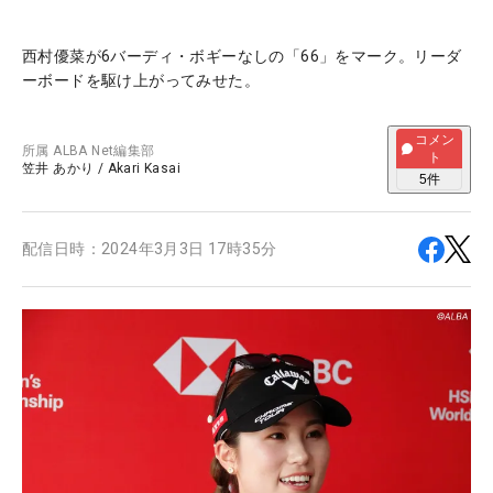
西村優菜が6バーディ・ボギーなしの「66」をマーク。リーダ
ーボードを駆け上がってみせた。
コメン
所属
ALBA Net編集部
ト
笠井 あかり
/
Akari Kasai
5
件
配信日時：
2024年3月3日 17時35分