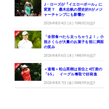
J・ローズが『イエローボール』に
変更？ 桑木志帆の歴史的Vがメジ
ャーチャンプにも影響か
2026年8月4日 (火) 10時02分
1
「全部食べたら太っちゃうよ！」小
祝さくらが大量のお菓子を前に満面
の笑み
2026年8月6日 (木) 14時09分
7
＜速報＞松山英樹は首位と4打差の
「65」 イーグル奪取で好発進
2026年8月7日 (金) 06時59分
1