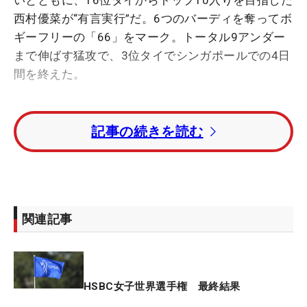
いとともに、16位タイからトップ10入りを目指した
西村優菜が“有言実行”だ。6つのバーディを奪ってボ
ギーフリーの「66」をマーク。トータル9アンダー
まで伸ばす猛攻で、3位タイでシンガポールでの4日
間を終えた。
手前から右にかけて構える池が気になる4番パー3で
記事の続きを読む
およそ3.5メートルにつけてこの日初バーディを記録
すると、ここから波に乗る。5番、6番と奪って3連
続バーディ。さらに8番で伸ばして折り返すと、後
半も13番から連続で加点。今季ベストスコアで締め
くくった。
関連記事
「前半からいい流れでゴルフができた。インコース
は難しいと思ってたので、耐えるところは耐えて。
ショットがまとまってくれた。全体を通して、すご
HSBC女子世界選手権 最終結果
くいいラウンドでした」。朝から笑顔が輝き続けた