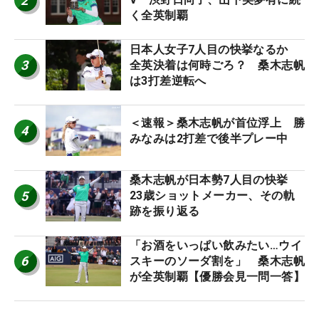
2
く全英制覇
日本人女子7人目の快挙なるか
3
全英決着は何時ごろ？ 桑木志帆
は3打差逆転へ
＜速報＞桑木志帆が首位浮上 勝
4
みなみは2打差で後半プレー中
桑木志帆が日本勢7人目の快挙
5
23歳ショットメーカー、その軌
跡を振り返る
「お酒をいっぱい飲みたい…ウイ
6
スキーのソーダ割を」 桑木志帆
が全英制覇【優勝会見一問一答】