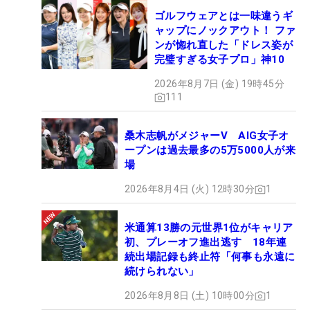
ゴルフウェアとは一味違うギ
ャップにノックアウト！ ファ
ンが惚れ直した「ドレス姿が
完璧すぎる女子プロ」神10
2026年8月7日 (金) 19時45分
111
桑木志帆がメジャーV AIG女子オ
ープンは過去最多の5万5000人が来
場
2026年8月4日 (火) 12時30分
1
米通算13勝の元世界1位がキャリア
初、プレーオフ進出逃す 18年連
続出場記録も終止符「何事も永遠に
続けられない」
2026年8月8日 (土) 10時00分
1