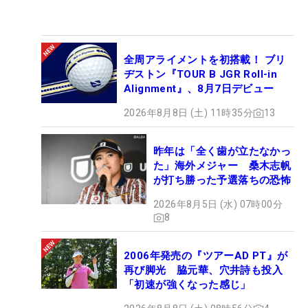
全周アライメントを初搭載！ ブリ
ヂストン『TOUR B JGR Roll-in
Alignment』、8月7日デビュー
2026年8月8日 (土) 11時35分
13
昨年は「全く歯が立たなかっ
た」海外メジャー 桑木志帆
が打ち勝った予選落ちの恐怖
2026年8月5日 (水) 07時00分
8
2006年発売の『ツアーAD PT』が
再び脚光 脇元華、穴井詩も投入
「初速が強くなった感じ」