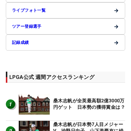
→
ライブフォト一覧
→
ツアー登録選手
→
記録成績
LPGA公式 週間アクセスランキング
桑木志帆が全英最高額2億3000万
1
円ゲット 日本勢の獲得賞金は？
桑木志帆が日本勢7人目メジャー
V 渋野日向子、山下美夢有に続