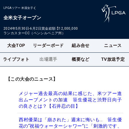
LPGAツアー
米国女子
全米女子オープン
2024年5月30日-6月2日
賞金総額
$12,000,000
ランカスターCC（ペンシルベニア州）
大会TOP
リーダーボード
組み合せ
ニュース
ライブフォト
出場選手
概要など
TV放送予定
【この大会のニュース】
メジャー過去最高の結果に感じた、米ツアー進
出ムーブメントの加速 笹生優花と渋野日向子
の良さとは？【石井忍の目】
西村優菜は「崩された」週末に悔いも… 笹生優
花の“祝福ウォーターシャワー”に「刺激的です、