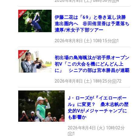
2026年8月8日 (土) 08時56分
4
伊藤二花は「69」と巻き返し決勝
進出圏内へ 谷田侑里香は予選落ち
濃厚/米女子下部ツアー
2026年8月8日 (土) 10時15分
1
初出場の鳥海颯汰が岩手県オープン
初V「この大会を機にどんどん上
に」 シニアの部は宮本勝昌が連覇
2026年8月8日 (土) 18時25分
72
J・ローズが『イエローボー
ル』に変更？ 桑木志帆の歴
史的Vがメジャーチャンプに
も影響か
2026年8月4日 (火) 10時02分
1