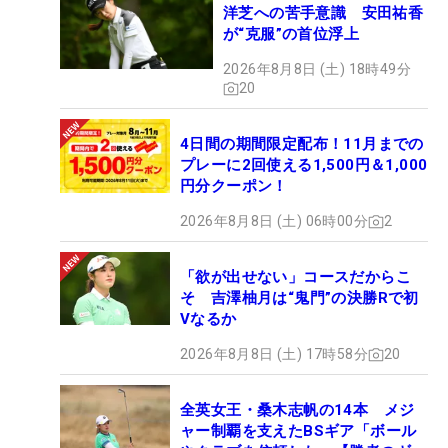
洋芝への苦手意識 安田祐香
が“克服”の首位浮上
2026年8月8日 (土) 18時49分
20
4日間の期間限定配布！11月までの
プレーに2回使える1,500円＆1,000
円分クーポン！
2026年8月8日 (土) 06時00分
2
「欲が出せない」コースだからこ
そ 吉澤柚月は“鬼門”の決勝Rで初
Vなるか
2026年8月8日 (土) 17時58分
20
全英女王・桑木志帆の14本 メジ
ャー制覇を支えたBSギア「ボール