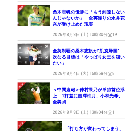
桑木志帆の優勝に「もう到達しない
んじゃないか」 全英帰りの永井花
奈が受け止めた現実
2026年8月8日 (土) 10時30分
19
全英制覇の桑木志帆が“凱旋帰国”
次なる目標は「やっぱり女王を狙い
たい」
2026年8月4日 (火) 16時58分
8
＜中間速報＞仲村果乃が単独首位浮
上 1打差に吉澤柚月、小林光希、
全美貞
2026年8月8日 (土) 13時04分
1
「打ち方が変わってしまう」