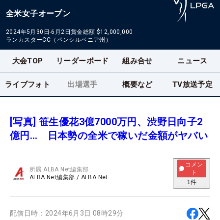
全米女子オープン
2024年5月30日-6月2日
賞金総額
$12,000,000
ランカスターCC（ペンシルベニア州）
大会TOP
リーダーボード
組み合せ
ニュース
ライブフォト
出場選手
概要など
TV放送予定
[写真] 笹生優花3億7000万円、渋野日向子2
億円… 日本勢の全米で稼いだ金額がヤバい
コメン
所属
ALBA Net編集部
ト
ALBA Net編集部
/
ALBA Net
1
件
配信日時：
2024年6月3日 08時29分