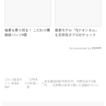
猛暑を乗り切る！ こだわり機
最新モデル『FJクオンタム』
能派パンツ4選
を石井良介プロがチェック
Recommended by
ゴルフ総合サ
「LPGA」
笹生優花3億7000万円、渋野日向子2億
イト ALBA
の写真一
円… 日本勢の全米で稼いだ金額がヤバい
Net
覧