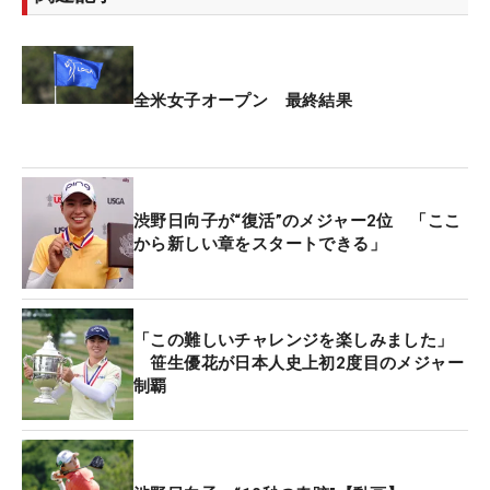
全米女子オープン 最終結果
渋野日向子が“復活”のメジャー2位 「ここ
から新しい章をスタートできる」
「この難しいチャレンジを楽しみました」
笹生優花が日本人史上初2度目のメジャー
制覇