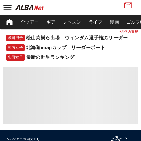
全ツアー
ギア
レッスン
ライフ
漫画
ゴルフ
メルマガ登録
松山英樹ら出場 ウィンダム選手権のリーダーボード
米国男子
北海道meijiカップ リーダーボード
国内女子
最新の世界ランキング
米国女子
LPGAツアー
米国女子