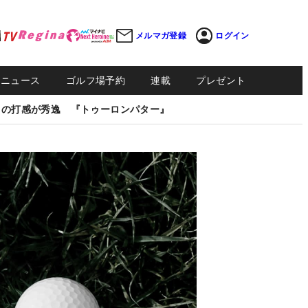
メルマガ登録
ログイン
Sニュース
ゴルフ場予約
連載
プレゼント
しの打感が秀逸 『トゥーロンパター』