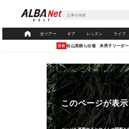
全ツアー
ギア
レッスン
ライフ
松山英樹ら出場 米男子リーダー
注目
このページが表示