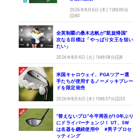
2026年8月6日 (木) 12時00分
40
全英制覇の桑木志帆が“凱旋帰国”
次なる目標は「やっぱり女王を狙い
たい」
2026年8月4日 (火) 16時58分
8
米国キャロウェイ、PGAツアー選
手たちが使用するノーメッキブレー
ドを限定発売
2026年8月6日 (木) 10時37分
33
“替えないプロ”今平周吾が10年ぶり
にドライバーチェンジ！ UT、5W
は名器を継続使用中 #男子プロセ
ッティング