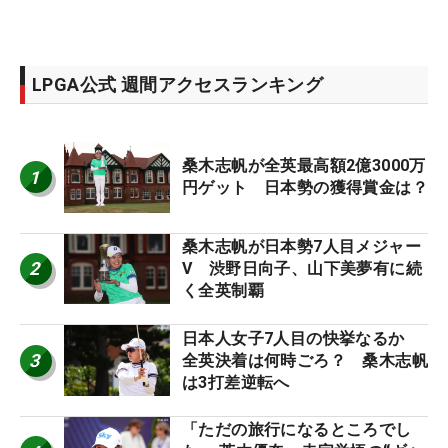
LPGA公式 週間アクセスランキング
桑木志帆が全英最高額2億3000万
1
円ゲット 日本勢の獲得賞金は？
桑木志帆が日本勢7人目メジャー
2
V 渋野日向子、山下美夢有に続
く全英制覇
日本人女子7人目の快挙なるか
3
全英決着は何時ごろ？ 桑木志帆
は3打差逆転へ
「ただの旅行になるところでし