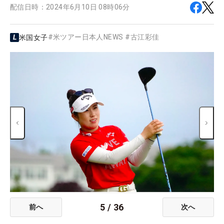
配信日時：
2024年6月10日 08時06分
#
米ツアー日本人NEWS
#
古江彩佳
米国女子
5
/
36
前へ
次へ