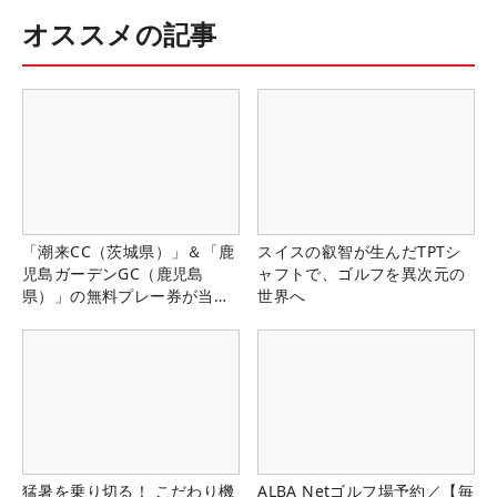
オススメの記事
「潮来CC（茨城県）」＆「鹿
スイスの叡智が生んだTPTシ
児島ガーデンGC（鹿児島
ャフトで、ゴルフを異次元の
県）」の無料プレー券が当た
世界へ
る！！
猛暑を乗り切る！ こだわり機
ALBA Netゴルフ場予約／【毎