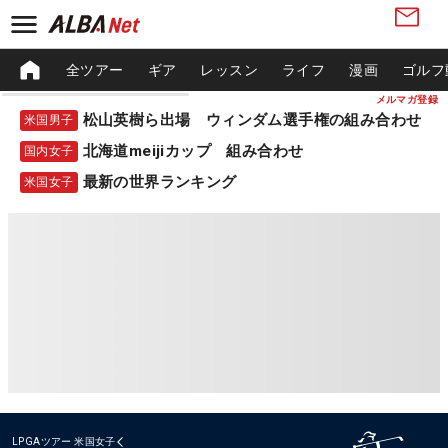
全ツアー
ギア
レッスン
ライフ
漫画
ゴルフ
メルマガ登録
松山英樹ら出場 ウィンダム選手権の組み合わせ
米国男子
北海道meijiカップ 組み合わせ
国内女子
最新の世界ランキング
米国女子
LPGAツアー
米国女子