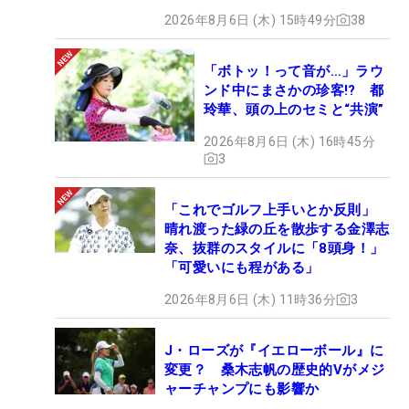
2026年8月6日 (木) 15時49分
38
「ボトッ！って音が…」ラウ
ンド中にまさかの珍客!? 都
玲華、頭の上のセミと“共演”
2026年8月6日 (木) 16時45分
3
「これでゴルフ上手いとか反則」
晴れ渡った緑の丘を散歩する金澤志
奈、抜群のスタイルに「8頭身！」
「可愛いにも程がある」
2026年8月6日 (木) 11時36分
3
J・ローズが『イエローボール』に
変更？ 桑木志帆の歴史的Vがメジ
ャーチャンプにも影響か