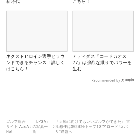
新時代
こちら！
ネクストヒロイン選手とラウ
アディダス『コードカオス
ンドできるチャンス！詳しく
27』は強烈な蹴りでパワーを
はこちら！
生む
Recommended by
ゴルフ総合
「LPGA」
「五輪に向けてもいいゴルフができた」 古
サイト ALBA
の写真一
江彩佳は3戦連続トップ10で“ロード to パ
Net
覧
リ”終盤へ