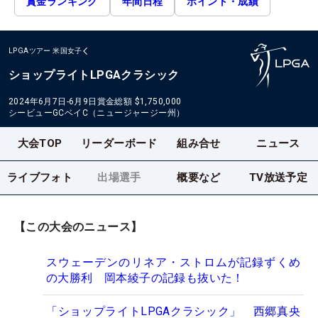
賞金ランキング
年間日程
ポイント・成績
LPGAツアー
米国女子
ショップライトLPGAクラシック
2024年6月7日-6月9日
賞金総額
$1,750,000
シービューGCベイC（ニュージャージー州）
大会TOP
リーダーボード
組み合せ
ニュース
ライブフォト
出場選手
概要など
TV放送予定
【この大会のニュース】
スウェーデンのリネア・ストロムが記録ずくめ
の大勝利 岡本綾子の記録も抜いた！
「ショップライトLPGAクラシック」 西郷真央