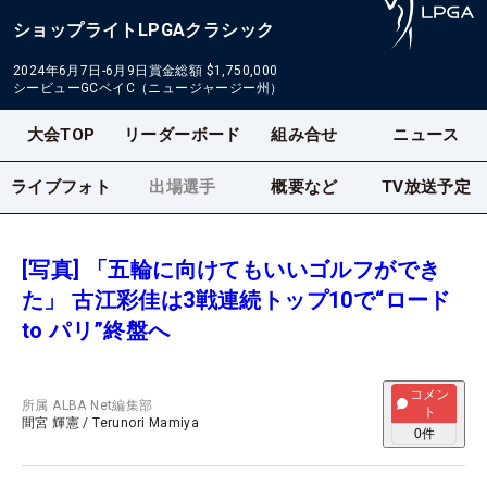
ショップライトLPGAクラシック
2024年6月7日-6月9日
賞金総額
$1,750,000
シービューGCベイC（ニュージャージー州）
大会TOP
リーダーボード
組み合せ
ニュース
ライブフォト
出場選手
概要など
TV放送予定
[写真] 「五輪に向けてもいいゴルフができ
た」 古江彩佳は3戦連続トップ10で“ロード
to パリ”終盤へ
コメン
所属
ALBA Net編集部
ト
間宮 輝憲
/
Terunori Mamiya
0
件