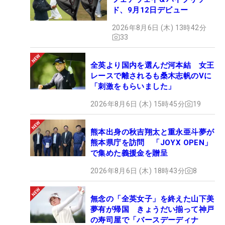
ド、9月12日デビュー
2026年8月6日 (木) 13時42分
33
全英より国内を選んだ河本結 女王
レースで離されるも桑木志帆のVに
「刺激をもらいました」
2026年8月6日 (木) 15時45分
19
熊本出身の秋吉翔太と重永亜斗夢が
熊本県庁を訪問 「JOYX OPEN」
で集めた義援金を贈呈
2026年8月6日 (木) 18時43分
8
無念の「全英女子」を終えた山下美
夢有が帰国 きょうだい揃って神戸
の寿司屋で「バースデーディナ