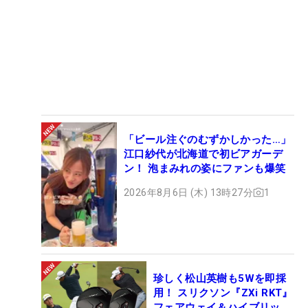
「ビール注ぐのむずかしかった…」
江口紗代が北海道で初ビアガーデ
ン！ 泡まみれの姿にファンも爆笑
2026年8月6日 (木) 13時27分
1
珍しく松山英樹も5Wを即採
用！ スリクソン『ZXi RKT』
フェアウェイ＆ハイブリッ