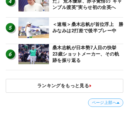
4
た」 荒木優奈、赤字覚悟の“ギャ
ンブル渡英”実らせ初の全英へ
＜速報＞桑木志帆が首位浮上 勝
5
みなみは2打差で後半プレー中
桑木志帆が日本勢7人目の快挙
6
23歳ショットメーカー、その軌
跡を振り返る
ランキングをもっと見る
ページ上部へ