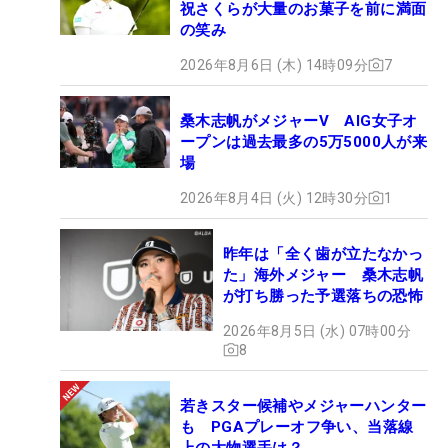
祝さくらが大量のお菓子を前に満面
の笑み
2026年8月6日 (木) 14時09分
7
桑木志帆がメジャーV AIG女子オ
ープンは過去最多の5万5000人が来
場
2026年8月4日 (火) 12時30分
1
昨年は「全く歯が立たなかっ
た」海外メジャー 桑木志帆
が打ち勝った予選落ちの恐怖
2026年8月5日 (水) 07時00分
8
若きスター候補やメジャーハンター
も PGAプレーオフ争い、当落線
上の大物選手は？