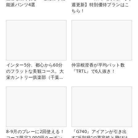
能派パンツ4選
週更新】特別優待プランはこ
ちら！
インター5分、都心から60分
仲宗根澄香が平均パット数
のフラットな美観コース。大
『TRTL』で6人抜き！
栄カントリー俱楽部（千葉
県）
8-9月のプレーに2回使える！
『G740』アイアンが引き出
コース限定2,000円クーポン
す“反則級”の寛容性と飛びは