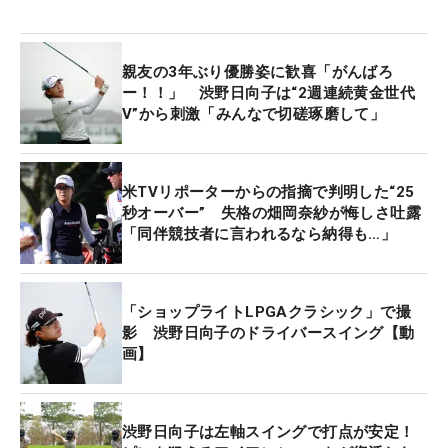
親友の3年ぶり優勝姿に歓喜「がんばろ
ー！！」 渋野日向子は“2週連続黄金世代
V”から刺激「みんなで切磋琢磨して」
米TVリポーターからの指摘で判明した“25
秒オーバー” 失格の畑岡奈紗が悔しさ吐露
「同伴競技者に言われるなら納得も…」
「ショップライトLPGAクラシック」で撮
影 渋野日向子のドライバースイング【動
画】
渋野日向子は左軸スイングで打点が安定！