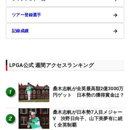
→
ツアー登録選手
→
記録成績
LPGA公式 週間アクセスランキング
桑木志帆が全英最高額2億3000万
1
円ゲット 日本勢の獲得賞金は？
桑木志帆が日本勢7人目メジャー
2
V 渋野日向子、山下美夢有に続
く全英制覇