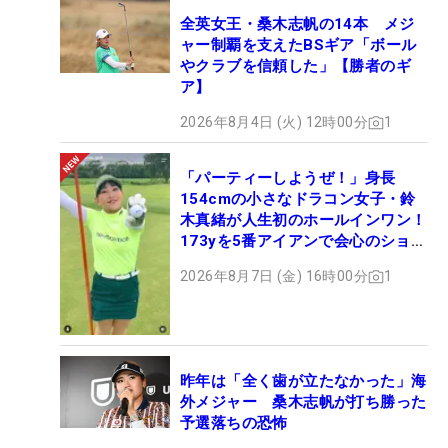
全英女王・桑木志帆の14本 メジ
ャー制覇を支えたBSギア「ボール
やクラブを信頼した」【勝者のギ
ア】
2026年8月4日 (火) 12時00分
1
「パーティーしようぜ！」身長
154cmの小さなドラコン女子・鈴
木真緒が人生初のホールインワン！
173yを5番アイアンで会心のショッ
ト
2026年8月7日 (金) 16時00分
1
昨年は「全く歯が立たなかった」海
外メジャー 桑木志帆が打ち勝った
予選落ちの恐怖