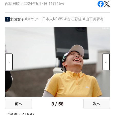
配信日時：
2024年6月4日 11時45分
#
米ツアー日本人NEWS
#
古江彩佳
#
山下美夢有
米国女子
3
/
58
前へ
次へ
（撮影：ALBA）