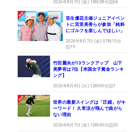
2026年8月7日 (金) 14時28分
64
笹生優花主催ジュニアイベン
トに宮里美香らが参加「純粋
にゴルフを楽しんでほしい」
2026年8月7日 (金) 07時15分
19
竹田麗央が13ランクアップ 山下
美夢有は7位【米国女子賞金ランキ
ング】
2026年8月4日 (火) 12時00分
1
世界の最新スイングは「圧縮」がキ
ーワード！ 久常涼が飛んで曲がら
ない理由
2026年8月7日 (金) 12時00分
35