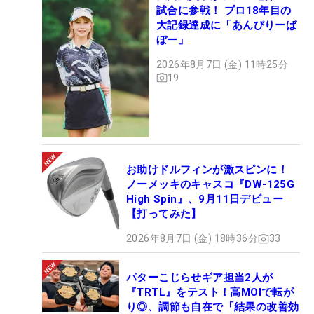
試合に参戦！ プロ18年目の
大記録達成に「あんびりーば
ぼー」
2026年8月7日 (金) 11時25分
19
お助けドルフィンが激スピンに！
ノーメッキのキャスコ『DW-125G
High Spin』、9月11日デビュー
【打ってみた】
2026年8月7日 (金) 18時36分
33
パターこじらせギア担当2人が
『TRTL』をテスト！高MOIで転が
り◎、調節も自在で「結果の改善効