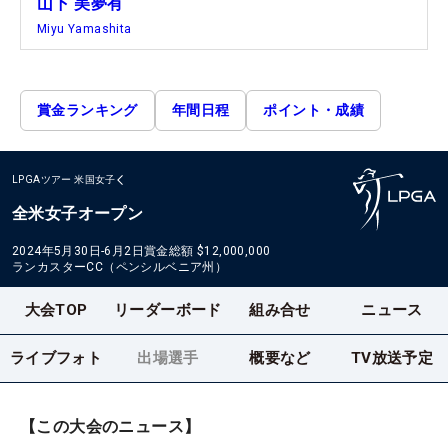
山下 美夢有
Miyu Yamashita
賞金ランキング
年間日程
ポイント・成績
LPGAツアー
米国女子
全米女子オープン
2024年5月30日-6月2日
賞金総額
$12,000,000
ランカスターCC（ペンシルベニア州）
大会TOP
リーダーボード
組み合せ
ニュース
ライブフォト
出場選手
概要など
TV放送予定
【この大会のニュース】