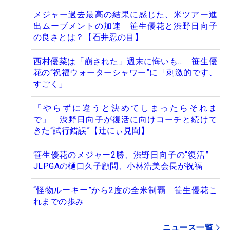
メジャー過去最高の結果に感じた、米ツアー進
出ムーブメントの加速 笹生優花と渋野日向子
の良さとは？【石井忍の目】
西村優菜は「崩された」週末に悔いも… 笹生優
花の“祝福ウォーターシャワー”に「刺激的です、
すごく」
「やらずに違うと決めてしまったらそれま
で」 渋野日向子が復活に向けコーチと続けて
きた“試行錯誤”【辻にぃ見聞】
笹生優花のメジャー2勝、渋野日向子の“復活”
JLPGAの樋口久子顧問、小林浩美会長が祝福
“怪物ルーキー”から2度の全米制覇 笹生優花こ
れまでの歩み
ニュース一覧