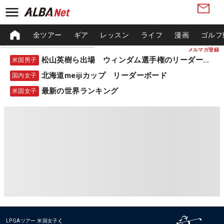
全ツアー
ギア
レッスン
ライフ
漫画
ゴルフ
メルマガ登録
松山英樹ら出場 ウィンダム選手権のリーダーボード
米国男子
北海道meijiカップ リーダーボード
国内女子
最新の世界ランキング
米国女子
LPGAツアー
米国女子