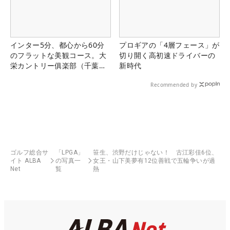
インター5分、都心から60分
プロギアの「4層フェース」が
のフラットな美観コース。大
切り開く高初速ドライバーの
栄カントリー俱楽部（千葉
新時代
県）
Recommended by
ゴルフ総合サ
「LPGA」
笹生、渋野だけじゃない！ 古江彩佳6位、
イト ALBA
の写真一
女王・山下美夢有12位善戦で五輪争いが過
Net
覧
熱