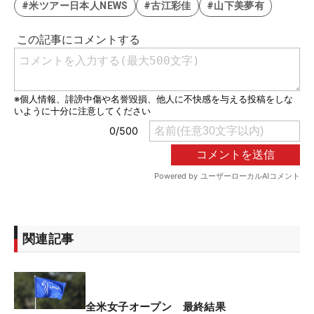
#米ツアー日本人NEWS
#古江彩佳
#山下美夢有
関連記事
全米女子オープン 最終結果