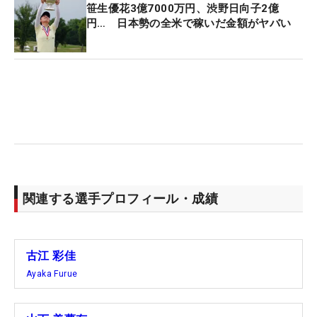
笹生優花3億7000万円、渋野日向子2億
円… 日本勢の全米で稼いだ金額がヤバい
関連する選手プロフィール・成績
古江 彩佳
Ayaka Furue