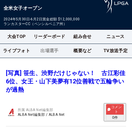
全米女子オープン
2024年5月30日-6月2日
賞金総額
$12,000,000
ランカスターCC（ペンシルベニア州）
大会TOP
リーダーボード
組み合せ
ニュース
ライブフォト
出場選手
概要など
TV放送予定
[写真] 笹生、渋野だけじゃない！ 古江彩佳
6位、女王・山下美夢有12位善戦で五輪争い
が過熱
コメン
所属
ALBA Net編集部
ト
ALBA Net編集部
/
ALBA Net
0
件