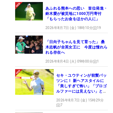
あふれる熊本への思い 首位発進・
鈴木愛が被災地に1000万円寄付
「もらったお金をほかの人に」
2026年8月7日 (金) 18時10分
19
「日向子ちゃんを見て育った」 桑
木志帆が全英女王に 今度は憧れら
れる存在へ
2026年8月4日 (火) 09時00分
1
セキ・ユウティンが前髪パッ
ツンに！ 新ヘアスタイルに
「美しすぎて怖い」「プロゴ
ルファーには見えない」とコ
メント殺到
2026年8月7日 (金) 15時29分
7