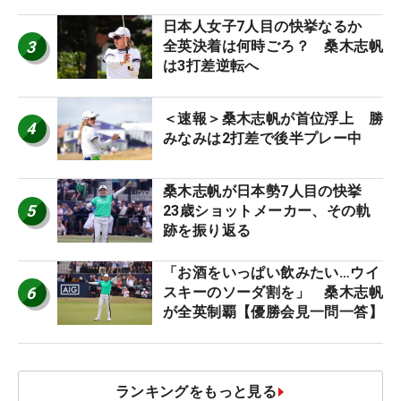
日本人女子7人目の快挙なるか
3
全英決着は何時ごろ？ 桑木志帆
は3打差逆転へ
＜速報＞桑木志帆が首位浮上 勝
4
みなみは2打差で後半プレー中
桑木志帆が日本勢7人目の快挙
5
23歳ショットメーカー、その軌
跡を振り返る
「お酒をいっぱい飲みたい…ウイ
6
スキーのソーダ割を」 桑木志帆
が全英制覇【優勝会見一問一答】
ランキングをもっと見る