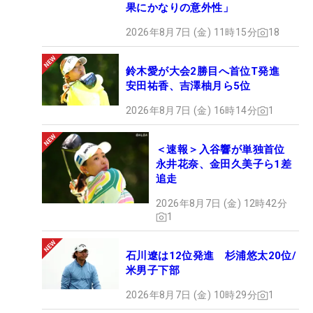
果にかなりの意外性」
2026年8月7日 (金) 11時15分
18
鈴木愛が大会2勝目へ首位T発進
安田祐香、吉澤柚月ら5位
2026年8月7日 (金) 16時14分
1
＜速報＞入谷響が単独首位
永井花奈、金田久美子ら1差
追走
2026年8月7日 (金) 12時42分
1
石川遼は12位発進 杉浦悠太20位/
米男子下部
2026年8月7日 (金) 10時29分
1