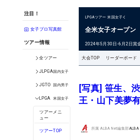
注目！
LPGAツアー
米国女子
全米女子オープン
女子プロ写真館
ツアー情報
2024年5月30日-6月2日
賞
大会TOP
リーダーボード
全ツアー
JLPGA
国内女子
JGTO
国内男子
[写真] 笹生
王・山下美夢有
LPGA
米国女子
ツアーメニ
ュー
所属
ALBA Net編集部
ALBA
ツアーTOP