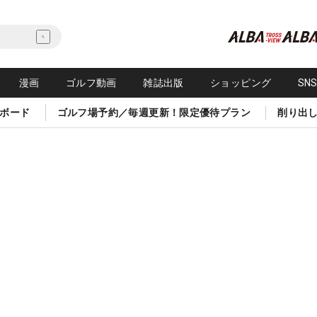
漫画
ゴルフ動画
雑誌出版
ショッピング
SN
ボード
ゴルフ場予約／毎週更新！限定優待プラン
削り出