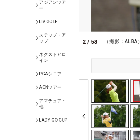
アジアンツア
ー
LIV GOLF
ステップ・ア
2
/
58
ップ
（撮影：ALBA
ネクストヒロ
イン
PGAシニア
ACNツアー
アマチュア・
他
LADY GO CUP