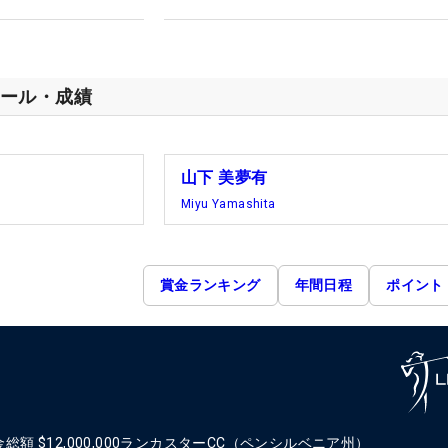
ール・成績
山下 美夢有
Miyu Yamashita
賞金ランキング
年間日程
ポイント
金総額
$12,000,000
ランカスターCC（ペンシルベニア州）