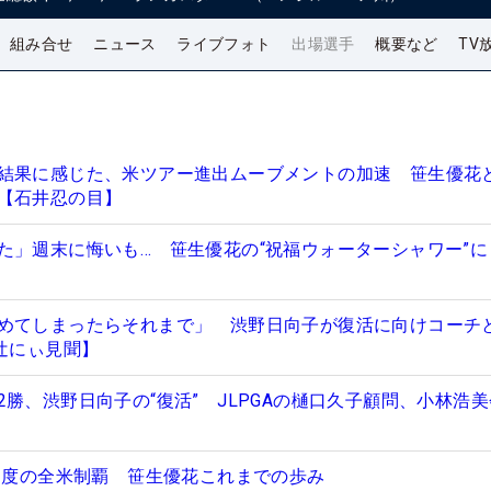
組み合せ
ニュース
ライブフォト
出場選手
概要など
TV
結果に感じた、米ツアー進出ムーブメントの加速 笹生優花
【石井忍の目】
た」週末に悔いも… 笹生優花の“祝福ウォーターシャワー”に
めてしまったらそれまで」 渋野日向子が復活に向けコーチ
辻にぃ見聞】
勝、渋野日向子の“復活” JLPGAの樋口久子顧問、小林浩
ら2度の全米制覇 笹生優花これまでの歩み