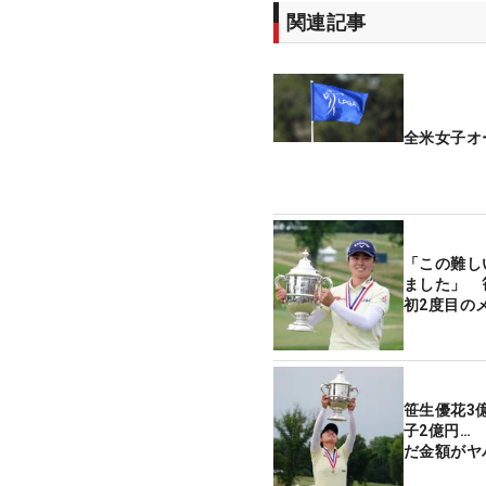
関連記事
全米女子オ
「この難し
ました」 
初2度目の
笹生優花3億
子2億円…
だ金額がヤ