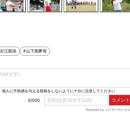
#古江彩佳
#山下美夢有