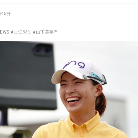
時45分
EWS
#
古江彩佳
#
山下美夢有