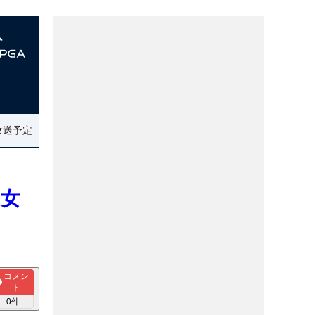
放送予定
、女
コメン
ト
0
件