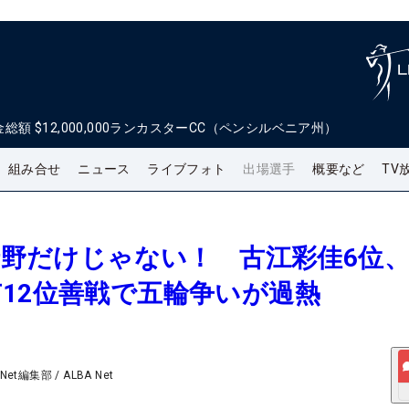
金総額
$12,000,000
ランカスターCC（ペンシルベニア州）
組み合せ
ニュース
ライブフォト
出場選手
概要など
TV
、渋野だけじゃない！ 古江彩佳6位
12位善戦で五輪争いが過熱
 Net編集部
/
ALBA Net