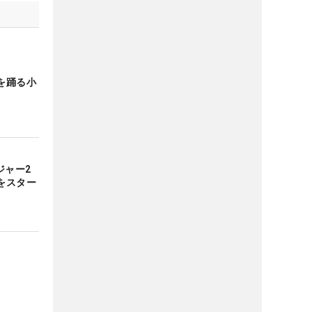
を踊る小
ジャー2
をスター