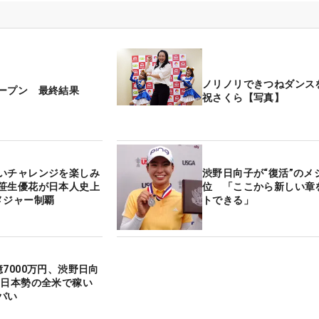
ノリノリできつねダンス
ープン 最終結果
祝さくら【写真】
いチャレンジを楽しみ
渋野日向子が“復活”のメ
笹生優花が日本人史上
位 「ここから新しい章
メジャー制覇
トできる」
7000万円、渋野日向
 日本勢の全米で稼い
バい