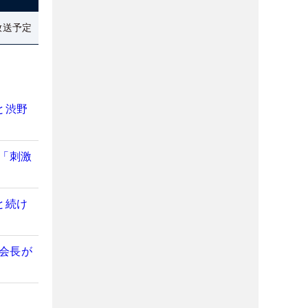
放送予定
と渋野
「刺激
と続け
美会長が