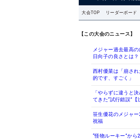
大会TOP
リーダーボード
【この大会のニュース】
メジャー過去最高の
日向子の良さとは？
西村優菜は「崩され
的です、すごく」
「やらずに違うと決
てきた“試行錯誤”【
笹生優花のメジャー2
祝福
“怪物ルーキー”か