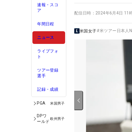
速報・スコ
ア
配信日時：
2024年6月4日 11
年間日程
#
米ツアー日本人N
米国女子
ニュース
ライブフォ
ト
ツアー登録
選手
記録・成績
PGA
米国男子
DPワ
欧州男子
ールド