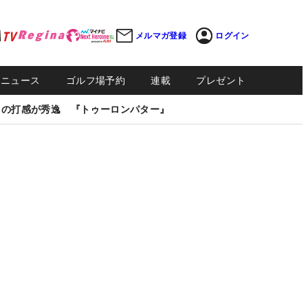
メルマガ登録
ログイン
Sニュース
ゴルフ場予約
連載
プレゼント
しの打感が秀逸 『トゥーロンパター』